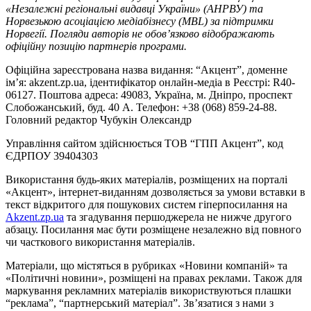
«Незалежні регіональні видавці України» (АНРВУ) та
Норвезькою асоціацією медіабізнесу (MBL) за підтримки
Норвегії. Погляди авторів не обов’язково відображають
офіційну позицію партнерів програми.
Офіційна зареєстрована назва видання: “Акцент”, доменне
ім’я: akzent.zp.ua, ідентифікатор онлайн-медіа в Реєстрі: R40-
06127. Поштова адреса: 49083, Україна, м. Дніпро, проспект
Слобожанський, буд. 40 А. Телефон: +38 (068) 859-24-88.
Головний редактор Чубукін Олександр
Управління сайтом здійснюється ТОВ “ГПП Акцент”, код
ЄДРПОУ 39404303
Використання будь-яких матеріалів, розміщених на порталі
«Акцент», інтернет-виданням дозволяється за умови вставки в
текст відкритого для пошукових систем гіперпосилання на
Akzent.zp.ua
та згадування першоджерела не нижче другого
абзацу. Посилання має бути розміщене незалежно від повного
чи часткового використання матеріалів.
Матеріали, що містяться в рубриках «Новини компаній» та
«Політичні новини», розміщені на правах реклами. Також для
маркування рекламних матеріалів використвуються плашки
“реклама”, “партнерський матеріал”. Зв’язатися з нами з