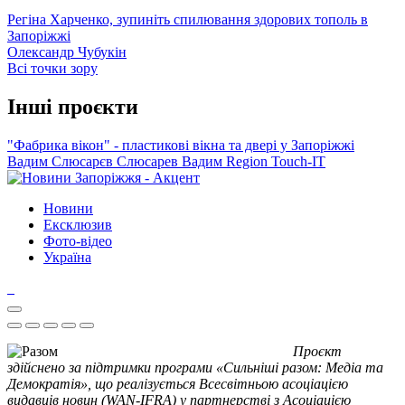
Регіна Харченко, зупиніть спилювання здорових тополь в
Запоріжжі
Олександр Чубукін
Всі точки зору
Інші проєкти
"Фабрика вікон" - пластикові вікна та двері у Запоріжжі
Вадим Слюсарєв
Слюсарев Вадим
Region
Touch-IT
Новини
Ексклюзив
Фото-відео
Україна
Проєкт
здійснено за підтримки програми «Сильніші разом: Медіа та
Демократія», що реалізується Всесвітньою асоціацією
видавців новин (WAN-IFRA) у партнерстві з Асоціацією