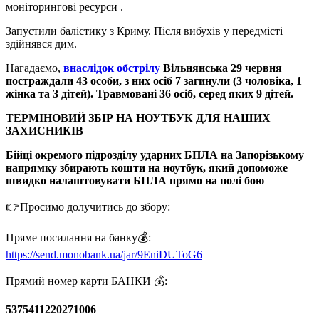
моніторингові ресурси .
Запустили балістику з Криму. Після вибухів у передмісті
здійнявся дим.
Нагадаємо,
внаслідок обстрілу
Вільнянська 29 червня
постраждали 43 особи, з них осіб 7 загинули (3 чоловіка, 1
жінка та 3 дітей). Травмовані 36 осіб, серед яких 9 дітей.
ТЕРМІНОВИЙ ЗБІР НА НОУТБУК ДЛЯ НАШИХ
ЗАХИСНИКІВ
Бійці окремого підрозділу ударних БПЛА на Запорізькому
напрямку збирають кошти на ноутбук, який допоможе
швидко налаштовувати БПЛА прямо на полі бою
👉Просимо долучитись до збору:
Пряме посилання на банку💰:
https://send.monobank.ua/jar/9EniDUToG6
Прямий номер карти БАНКИ 💰:
5375411220271006