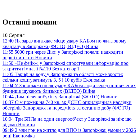
Останні новини
10 Серпня
12:40
Як зараз виглядає місце удару КАБом по житловому
кварталу в Запоріжжі (ФОТО, ВІДЕО)
Війна
11:55
5000 грн через Дію: у Запоріжжі почали надходити
перші виплати
Новини
11:50
«Це фейк»: у Запоріжжі спростували інформацію про
закриття гімназії №110
Без категорії
11:05
Тариф на воду у Запоріжжі та області може зрости:
скільки коштуватимуть 3, 5 і 10 кубів
Економіка
11:04
У Запоріжжі після удару КАБом люди серед понівечених
будинків шукають близьких (ВІДЕО)
Війна
10:44
Дим після вибухів у Запоріжжі (ФОТО)
Новини
10:37
Сім пожеж на 740 кв. м: ДСНС оприлюднила наслідки
обстрілів Запоріжжя та передмістя за останню добу (ФОТО)
Новини
10:04
Три БПЛа на один енергооб’єкт у Запоріжжі за ніч: що
відомо
Новини
09:49
2 млн грн на житло для ВПО із Запоріжжя: умови у 2026
році
Економіка