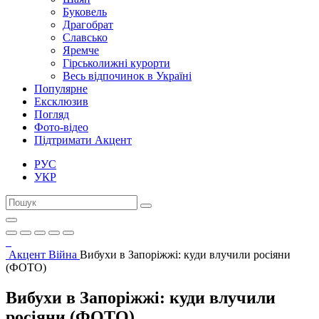
Буковель
Драгобрат
Славсько
Яремче
Гірськолижні курорти
Весь відпочинок в Україні
Популярне
Ексклюзив
Погляд
Фото-відео
Підтримати Акцент
РУС
УКР
Акцент
Війна
Вибухи в Запоріжжі: куди влучили росіяни
(ФОТО)
Вибухи в Запоріжжі: куди влучили
росіяни (ФОТО)