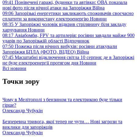
09:41
Понівечені гаражі, будинки та автівки: ОВА показала
нові фото після нічної атаки на Запоріжжя
Війна
09:06
Запорізькі енергетики закликають споживачів своєчасно
сплатити за використану електроенергію
Новини
08:35
У Запоріжжі чоловік відкрив стрілянину біля закладу
харчування
Новини
08:17
Авіабомби, FPV та артилерія: росіяни завдали майже 900
ударів по Запорізькій області
Відпочинок
07:50
Пожежа після нічних вибухів: росіяни атакували
Запоріжжя БПЛА (ФОТО, ВІДЕО)
Війна
07:45
Масштабні відключення світла 10 серпня: де в Запоріжжі
не буде електроенергії протягом дня
Новини
Всі новини
Точки зору
Чому в Мелітополі з бензином та електрикою буде тільки
гірше?
Олександр Чубукін
Безперевна тривога, якої тепер не чути… Нові загрози та
виклики для запоріжців
Олександр Чубукін