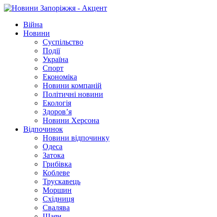
Війна
Новини
Суспільство
Події
Україна
Спорт
Економіка
Новини компаній
Політичні новини
Екологія
Здоров’я
Новини Херсона
Відпочинок
Новини відпочинку
Одеса
Затока
Грибівка
Коблеве
Трускавець
Моршин
Східниця
Свалява
Шаян