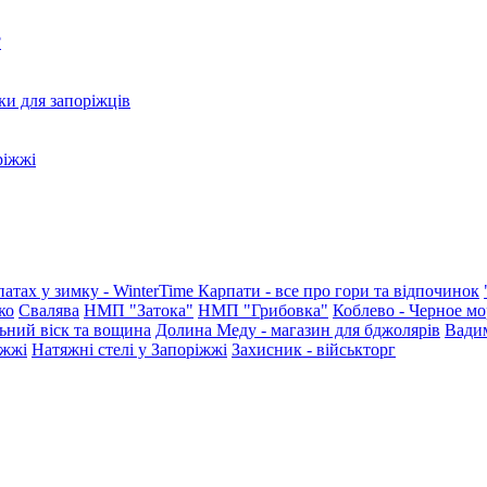
?
ки для запоріжців
ріжжі
патах у зимку - WinterTime
Карпати - все про гори та відпочинок
ко
Свалява
НМП "Затока"
НМП "Грибовка"
Коблево - Черное мо
ьний віск та вощина
Долина Меду - магазин для бджолярів
Вади
іжжі
Натяжні стелі у Запоріжжі
Захисник - військторг