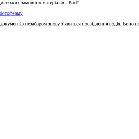
стських замовних матеріалів з Росії.
а ботоферму
в документів незабаром знову з’явиться посвідчення водія. Воно н