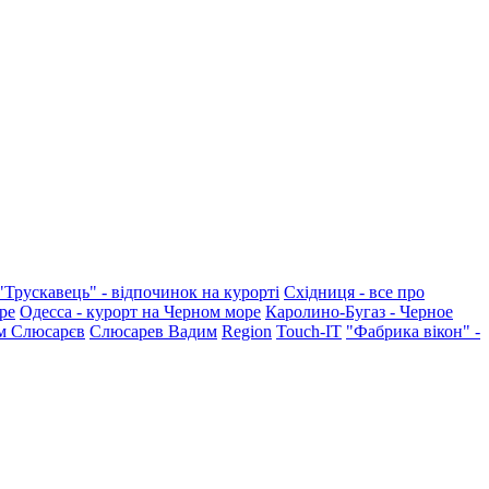
"Трускавець" - відпочинок на курорті
Східниця - все про
ре
Одесса - курорт на Черном море
Каролино-Бугаз - Черное
м Слюсарєв
Слюсарев Вадим
Region
Touch-IT
"Фабрика вікон" -