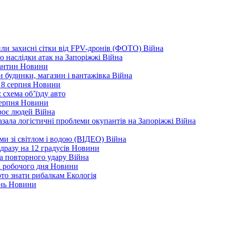
ли захисні сітки від FPV-дронів (ФОТО)
Війна
ро наслідки атак на Запоріжжі
Війна
рантин
Новини
ли будинки, магазин і вантажівка
Війна
 8 серпня
Новини
 схема об’їзду
авто
серпня
Новини
троє людей
Війна
зала логістичні проблеми окупантів на Запоріжжі
Війна
еми зі світлом і водою (ВІДЕО)
Війна
дразу на 12 градусів
Новини
а повторного удару
Війна
і робочого дня
Новини
арто знати рибалкам
Екологія
ень
Новини