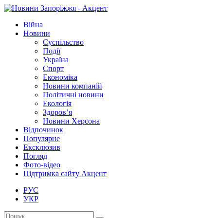
Війна
Новини
Суспільство
Події
Україна
Спорт
Економіка
Новини компаній
Політичні новини
Екологія
Здоров’я
Новини Херсона
Відпочинок
Популярне
Ексклюзив
Погляд
Фото-відео
Підтримка сайту Акцент
РУС
УКР