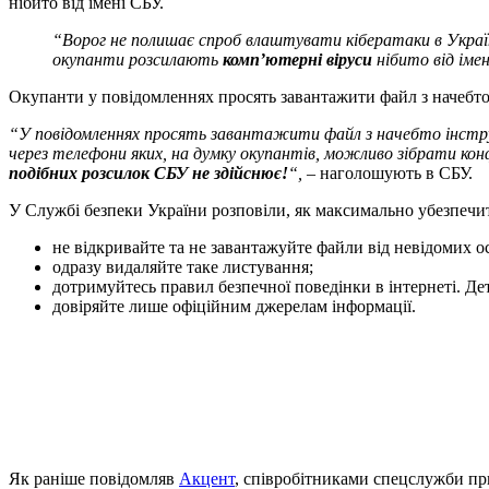
нібито від імені СБУ.
“Ворог не полишає спроб влаштувати кібератаки в Україні.
окупанти розсилають
комп’ютерні віруси
нібито від іме
Окупанти у повідомленнях просять завантажити файл з начебто 
“У повідомленнях просять завантажити файл з начебто інструкці
через телефони яких, на думку окупантів, можливо зібрати кон
подібних розсилок СБУ не здійснює!
“,
– наголошують в СБУ.
У Службі безпеки України розповіли, як максимально убезпечит
не відкривайте та не завантажуйте файли від невідомих ос
одразу видаляйте таке листування;
дотримуйтесь правил безпечної поведінки в інтернеті. Дет
довіряйте лише офіційним джерелам інформації.
Як раніше повідомляв
Акцент
, cпівробітниками спецслужби при