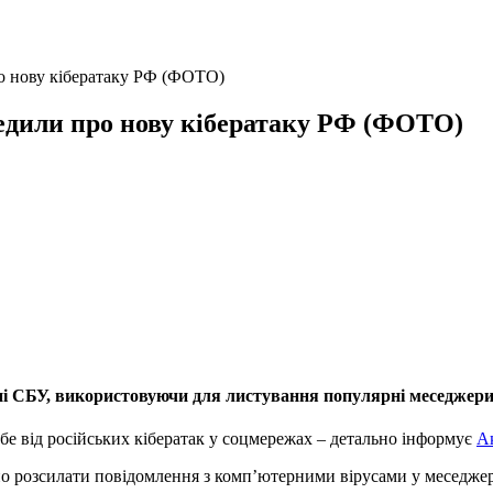
ро нову кібератаку РФ (ФОТО)
редили про нову кібератаку РФ (ФОТО)
ні СБУ, використовуючи для листування популярні меседжери
ебе від російських кібератак у соцмережах – детально інформує
А
но розсилати повідомлення з комп’ютерними вірусами у меседже