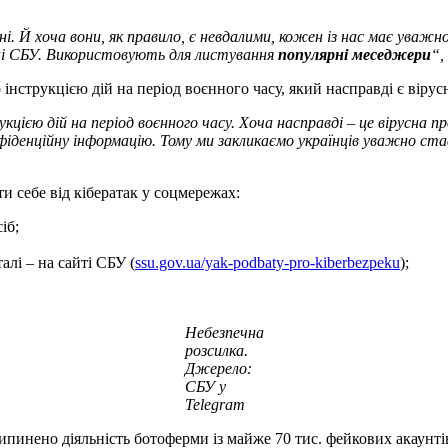
 Й хоча вони, як правило, є невдалими, кожен із нас має уважно
ні СБУ. Використовують для листування
популярні меседжери
“,
інструкцією дій на період воєнного часу, який насправді є віру
єю дій на період воєнного часу. Хоча насправді – це вірусна про
фіденційну інформацію. Тому ми закликаємо українців уважно ст
и себе від кібератак у соцмережах:
іб;
алі – на сайті СБУ (
ssu.gov.ua/yak-podbaty-pro-kiberbezpeku
);
Небезпечна
розсилка.
Джерело:
СБУ у
Telegram
пинено діяльність ботоферми із майже 70 тис. фейкових акаунтів