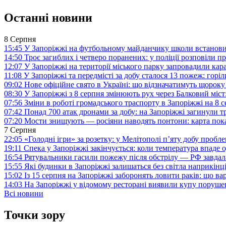
Останні новини
8 Серпня
15:45
У Запоріжжі на футбольному майданчику школи встанови
14:50
Троє загиблих і четверо поранених: у поліції розповіли п
12:07
У Запоріжжі на території міського парку запровадили ка
11:08
У Запоріжжі та передмісті за добу сталося 13 пожеж: горі
09:02
Нове офіційне свято в Україні: що відзначатимуть щороку
08:30
У Запоріжжі з 8 серпня змінюють рух через Балковий міст:
07:56
Зміни в роботі громадського траспорту в Запоріжжі на 8 
07:42
Понад 700 атак дронами за добу: на Запоріжжі загинули 
07:20
Мости знищують — росіяни наводять понтони: карта пока
7 Серпня
22:05
«Голодні ігри» за розетку: у Мелітополі п’яту добу пробл
19:11
Спека у Запоріжжі закінчується: коли температура впаде о
16:54
Рятувальники гасили пожежу після обстрілу — РФ завдал
15:55
Які будинки в Запоріжжі залишаться без світла наприкінц
15:02
Із 15 серпня на Запоріжжі заборонять ловити раків: що в
14:03
На Запоріжжі у відомому ресторані виявили купу поруш
Всі новини
Точки зору