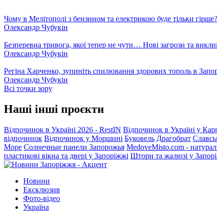
Чому в Мелітополі з бензином та електрикою буде тільки гірше
Олександр Чубукін
Безперевна тривога, якої тепер не чути… Нові загрози та викли
Олександр Чубукін
Регіна Харченко, зупиніть спилювання здорових тополь в Запо
Олександр Чубукін
Всі точки зору
Наші інші проєкти
Відпочинок в Україні 2026 - RestIN
Відпочинок в Україні у Кар
відпочинок
Відпочинок у Моршині
Буковель
Драгобрат
Славсь
Море
Солнечные панели Запорожья
MedoveMisto.com - натурал
пластикові вікна та двері у Запоріжжі
Штори та жалюзі у Запор
Новини
Ексклюзив
Фото-відео
Україна