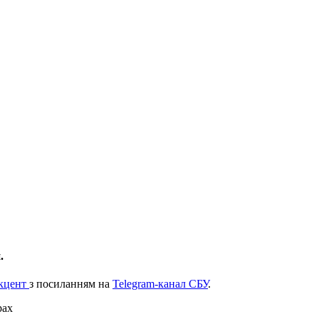
.
кцент
з посиланням на
Telegram-канал СБУ
.
рах