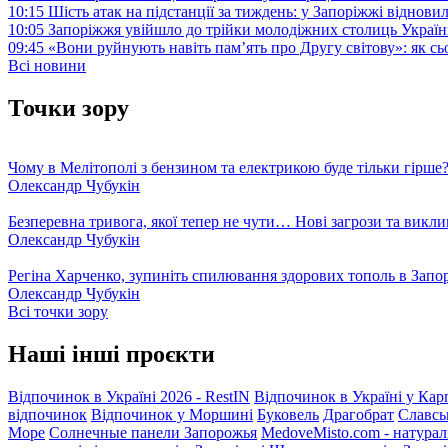
10:15
Шість атак на підстанції за тиждень: у Запоріжжі віднови
10:05
Запоріжжя увійшло до трійки молодіжних столиць Україн
09:45
«Вони руйнують навіть пам’ять про Другу світову»: як с
Всі новини
Точки зору
Чому в Мелітополі з бензином та електрикою буде тільки гірше
Олександр Чубукін
Безперевна тривога, якої тепер не чути… Нові загрози та викли
Олександр Чубукін
Регіна Харченко, зупиніть спилювання здорових тополь в Запо
Олександр Чубукін
Всі точки зору
Наші інші проєкти
Відпочинок в Україні 2026 - RestIN
Відпочинок в Україні у Кар
відпочинок
Відпочинок у Моршині
Буковель
Драгобрат
Славсь
Море
Солнечные панели Запорожья
MedoveMisto.com - натурал