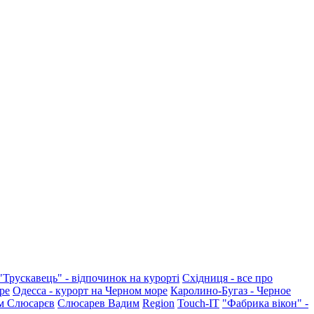
"Трускавець" - відпочинок на курорті
Східниця - все про
ре
Одесса - курорт на Черном море
Каролино-Бугаз - Черное
м Слюсарєв
Слюсарев Вадим
Region
Touch-IT
"Фабрика вікон" -