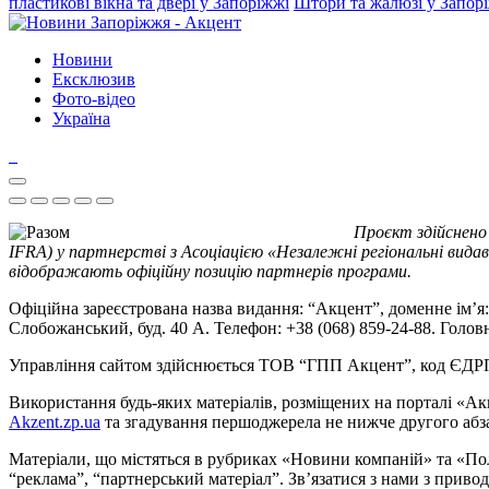
пластикові вікна та двері у Запоріжжі
Штори та жалюзі у Запор
Новини
Ексклюзив
Фото-відео
Україна
Проєкт здійснено
IFRA) у партнерстві з Асоціацією «Незалежні регіональні видав
відображають офіційну позицію партнерів програми.
Офіційна зареєстрована назва видання: “Акцент”, доменне ім’я: 
Слобожанський, буд. 40 А. Телефон: +38 (068) 859-24-88. Голо
Управління сайтом здійснюється ТОВ “ГПП Акцент”, код ЄД
Використання будь-яких матеріалів, розміщених на порталі «Ак
Akzent.zp.ua
та згадування першоджерела не нижче другого абза
Матеріали, що містяться в рубриках «Новини компаній» та «По
“реклама”, “партнерський матеріал”. Зв’язатися з нами з приво