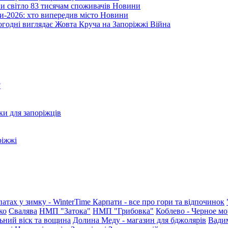
ли світло 83 тисячам споживачів
Новини
и-2026: хто випередив місто
Новини
ьогодні виглядає Жовта Круча на Запоріжжі
Війна
?
ки для запоріжців
ріжжі
патах у зимку - WinterTime
Карпати - все про гори та відпочинок
ко
Свалява
НМП "Затока"
НМП "Грибовка"
Коблево - Черное мо
ьний віск та вощина
Долина Меду - магазин для бджолярів
Вади