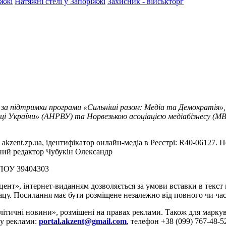
іжжі
Натяжні стелі у Запоріжжі
Захисник - військторг
 за підтримки програми «Сильніші разом: Медіа та Демократія»,
ці України» (АНРВУ) та Норвезькою асоціацією медіабізнесу (MBL
akzent.zp.ua, ідентифікатор онлайн-медіа в Реєстрі: R40-06127. П
вний редактор Чубукін Олександр
РПОУ 39404303
цент», інтернет-виданням дозволяється за умови вставки в текс
цу. Посилання має бути розміщене незалежно від повного чи час
літичні новини», розміщені на правах реклами. Також для марк
ду реклами:
portal.akzent@gmail.com
, телефон +38 (099) 767-48-5