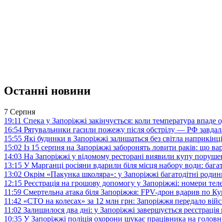
Останні новини
7 Серпня
19:11
Спека у Запоріжжі закінчується: коли температура впаде о
16:54
Рятувальники гасили пожежу після обстрілу — РФ завдал
15:55
Які будинки в Запоріжжі залишаться без світла наприкінц
15:02
Із 15 серпня на Запоріжжі заборонять ловити раків: що в
14:03
На Запоріжжі у відомому ресторані виявили купу поруш
13:15
У Марганці росіяни вдарили біля місця набору води: баг
13:02
Окрім «Пакунка школяра»: у Запоріжжі багатодітні роди
12:15
Реєстрація на грошову допомогу у Запоріжжі: номери те
11:59
Смертельна атака біля Запоріжжя: FPV-дрон вдарив по 
11:42
«СТО на колесах» за 12 млн грн: Запоріжжя передало ві
11:02
Залишилося два дні: у Запоріжжі завершується реєстрація
10:35
У Запоріжжі поліція охорони шукає працівника на голов