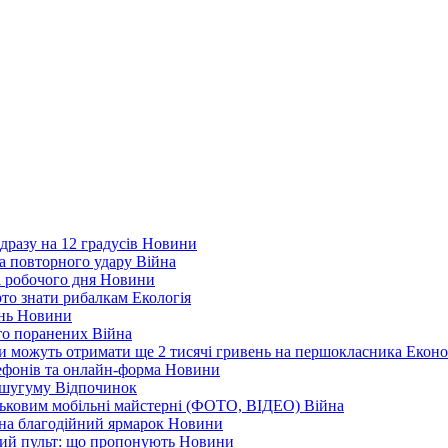
дразу на 12 градусів
Новини
а повторного удару
Війна
і робочого дня
Новини
арто знати рибалкам
Екологія
ень
Новини
ато поранених
Війна
ни можуть отримати ще 2 тисячі гривень на першокласника
Еконо
лефонів та онлайн-форма
Новини
Кушугуму
Відпочинок
йськовим мобільні майстерні (ФОТО, ВІДЕО)
Війна
 на благодійний ярмарок
Новини
ний пульт: що пропонують
Новини