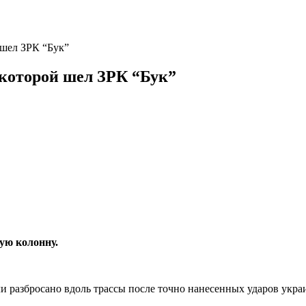
 шел ЗРК “Бук”
 которой шел ЗРК “Бук”
ую колонну.
и разбросано вдоль трассы после точно нанесенных ударов укра