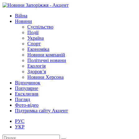
Війна
Новини
Суспільство
Події
Україна
Спорт
Економіка
Новини компаній
Політичні новини
Екологія
Здоров’я
Новини Херсона
Відпочинок
Популярне
Ексклюзив
Погляд
Фото-відео
Підтримка сайту Акцент
РУС
УКР