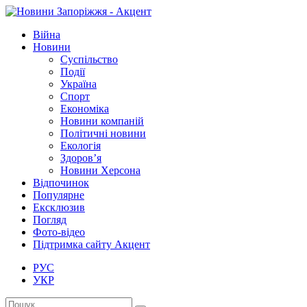
Війна
Новини
Суспільство
Події
Україна
Спорт
Економіка
Новини компаній
Політичні новини
Екологія
Здоров’я
Новини Херсона
Відпочинок
Популярне
Ексклюзив
Погляд
Фото-відео
Підтримка сайту Акцент
РУС
УКР