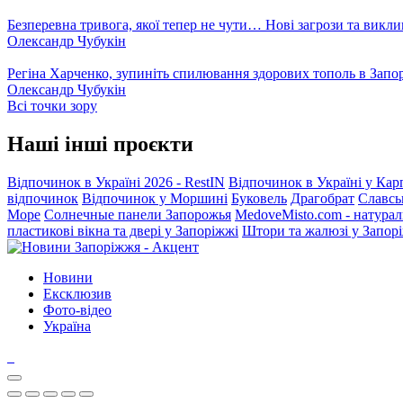
Безперевна тривога, якої тепер не чути… Нові загрози та викли
Олександр Чубукін
Регіна Харченко, зупиніть спилювання здорових тополь в Запо
Олександр Чубукін
Всі точки зору
Наші інші проєкти
Відпочинок в Україні 2026 - RestIN
Відпочинок в Україні у Кар
відпочинок
Відпочинок у Моршині
Буковель
Драгобрат
Славсь
Море
Солнечные панели Запорожья
MedoveMisto.com - натурал
пластикові вікна та двері у Запоріжжі
Штори та жалюзі у Запор
Новини
Ексклюзив
Фото-відео
Україна