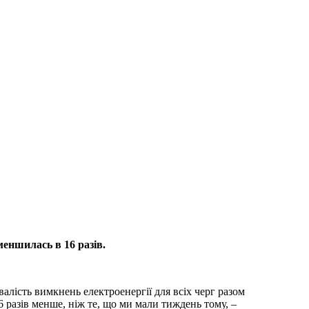
еншилась в 16 разів.
алість вимкнень електроенергії для всіх черг разом
6 разів менше, ніж те, що ми мали тиждень тому, –