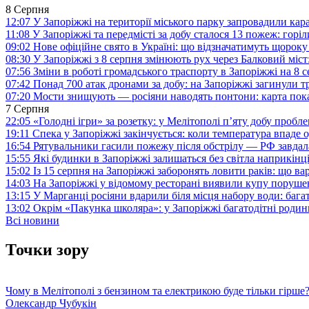
8 Серпня
12:07
У Запоріжжі на території міського парку запровадили ка
11:08
У Запоріжжі та передмісті за добу сталося 13 пожеж: горі
09:02
Нове офіційне свято в Україні: що відзначатимуть щороку
08:30
У Запоріжжі з 8 серпня змінюють рух через Балковий міст:
07:56
Зміни в роботі громадського траспорту в Запоріжжі на 8 
07:42
Понад 700 атак дронами за добу: на Запоріжжі загинули 
07:20
Мости знищують — росіяни наводять понтони: карта пока
7 Серпня
22:05
«Голодні ігри» за розетку: у Мелітополі п’яту добу пробл
19:11
Спека у Запоріжжі закінчується: коли температура впаде о
16:54
Рятувальники гасили пожежу після обстрілу — РФ завдал
15:55
Які будинки в Запоріжжі залишаться без світла наприкінц
15:02
Із 15 серпня на Запоріжжі заборонять ловити раків: що в
14:03
На Запоріжжі у відомому ресторані виявили купу поруш
13:15
У Марганці росіяни вдарили біля місця набору води: баг
13:02
Окрім «Пакунка школяра»: у Запоріжжі багатодітні роди
Всі новини
Точки зору
Чому в Мелітополі з бензином та електрикою буде тільки гірше
Олександр Чубукін