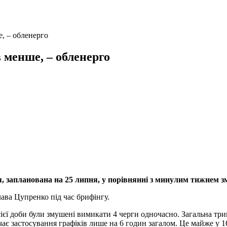
е, – обленерго
в менше, – обленерго
, запланована на 25 липня, у порівнянні з минулим тижнем зм
ва Цупренко під час брифінгу.
єї доби були змушені вимикати 4 черги одночасно. Загальна трив
ає застосування графіків лише на 6 годин загалом. Це майже у 1