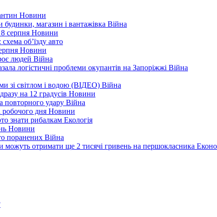
рантин
Новини
ли будинки, магазин і вантажівка
Війна
 8 серпня
Новини
 схема об’їзду
авто
серпня
Новини
троє людей
Війна
зала логістичні проблеми окупантів на Запоріжжі
Війна
еми зі світлом і водою (ВІДЕО)
Війна
дразу на 12 градусів
Новини
а повторного удару
Війна
і робочого дня
Новини
арто знати рибалкам
Екологія
ень
Новини
ато поранених
Війна
ни можуть отримати ще 2 тисячі гривень на першокласника
Еконо
?