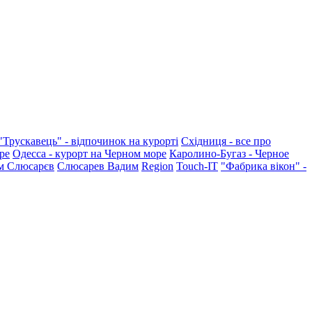
"Трускавець" - відпочинок на курорті
Східниця - все про
ре
Одесса - курорт на Черном море
Каролино-Бугаз - Черное
м Слюсарєв
Слюсарев Вадим
Region
Touch-IT
"Фабрика вікон" -