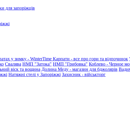
ки для запоріжців
ріжжі
патах у зимку - WinterTime
Карпати - все про гори та відпочинок
ко
Свалява
НМП "Затока"
НМП "Грибовка"
Коблево - Черное мо
ьний віск та вощина
Долина Меду - магазин для бджолярів
Вади
іжжі
Натяжні стелі у Запоріжжі
Захисник - військторг