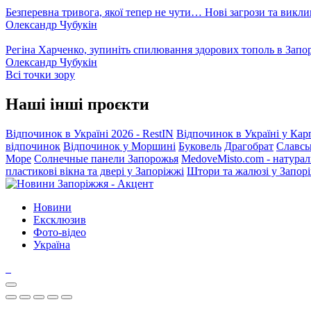
Безперевна тривога, якої тепер не чути… Нові загрози та викли
Олександр Чубукін
Регіна Харченко, зупиніть спилювання здорових тополь в Запо
Олександр Чубукін
Всі точки зору
Наші інші проєкти
Відпочинок в Україні 2026 - RestIN
Відпочинок в Україні у Кар
відпочинок
Відпочинок у Моршині
Буковель
Драгобрат
Славсь
Море
Солнечные панели Запорожья
MedoveMisto.com - натурал
пластикові вікна та двері у Запоріжжі
Штори та жалюзі у Запор
Новини
Ексклюзив
Фото-відео
Україна