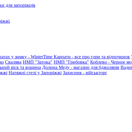
ки для запоріжців
ріжжі
патах у зимку - WinterTime
Карпати - все про гори та відпочинок
ко
Свалява
НМП "Затока"
НМП "Грибовка"
Коблево - Черное мо
ьний віск та вощина
Долина Меду - магазин для бджолярів
Вади
іжжі
Натяжні стелі у Запоріжжі
Захисник - військторг