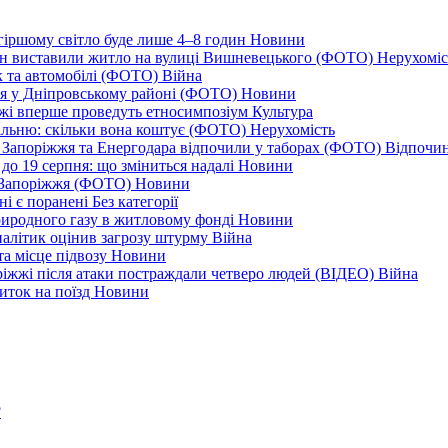
йгіршому світло буде лише 4–8 годин
Новини
ціон виставили житло на вулиці Вишневецького (ФОТО)
Нерухоміс
к та автомобілі (ФОТО)
Війна
ся у Дніпровському районі (ФОТО)
Новини
іжжі вперше проведуть етносимпозіум
Культура
альню: скільки вона коштує (ФОТО)
Нерухомість
 із Запоріжжя та Енергодара відпочили у таборах (ФОТО)
Відпочи
до 19 серпня: що зміниться надалі
Новини
я Запоріжжя (ФОТО)
Новини
ні є поранені
Без категорії
природного газу в житловому фонді
Новини
налітик оцінив загрозу штурму
Війна
та місце підвозу
Новини
оріжжі після атаки постраждали четверо людей (ВІДЕО)
Війна
иток на поїзд
Новини
?