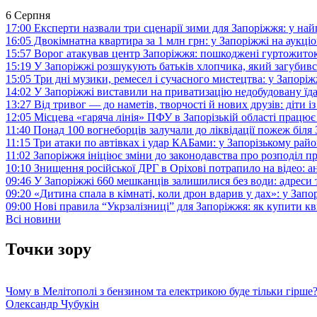
6 Серпня
17:00
Експерти назвали три сценарії зими для Запоріжжя: у на
16:05
Двокімнатна квартира за 1 млн грн: у Запоріжжі на аук
15:57
Ворог атакував центр Запоріжжя: пошкоджені гуртожито
15:19
У Запоріжжі розшукують батьків хлопчика, який загубив
15:05
Три дні музики, ремесел і сучасного мистецтва: у Запор
14:02
У Запоріжжі виставили на приватизацію недобудовану їд
13:27
Від тривог — до наметів, творчості й нових друзів: діти
12:05
Місцева «гаряча лінія» ПФУ в Запорізькій області працює 
11:40
Понад 100 вогнеборців залучали до ліквідації пожеж біл
11:15
Три атаки по автівках і удар КАБами: у Запорізькому райо
11:02
Запоріжжя ініціює зміни до законодавства про розподіл 
10:10
Знищення російської ДРГ в Оріхові потрапило на відео: а
09:46
У Запоріжжі 660 мешканців залишилися без води: адреси 
09:20
«Дитина спала в кімнаті, коли дрон вдарив у дах»: у Зап
09:00
Нові правила “Укрзалізниці” для Запоріжжя: як купити кв
Всі новини
Точки зору
Чому в Мелітополі з бензином та електрикою буде тільки гірше
Олександр Чубукін