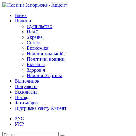
Війна
Новини
Суспільство
Події
Україна
Спорт
Економіка
Новини компаній
Політичні новини
Екологія
Здоров’я
Новини Херсона
Відпочинок
Популярне
Ексклюзив
Погляд
Фото-відео
Підтримка сайту Акцент
РУС
УКР