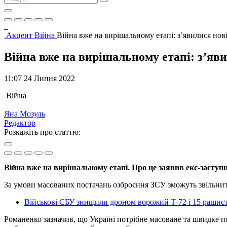
Акцент
Війна
Війна вже на вирішальному етапі: з’явилися нов
Війна вже на вирішальному етапі: з’яв
11:07 24 Липня 2022
Війна
Яна Мозуль
Редактор
Розкажіть про статтю:
Війна вже на вирішальному етапі. Про це заявив екс-заступ
За умови масованих постачань озброєння ЗСУ зможуть звільнит
Військові СБУ знищили дроном ворожий Т-72 і 15 рашисті
Романенко зазначив, що Україні потрібне масоване та швидке п