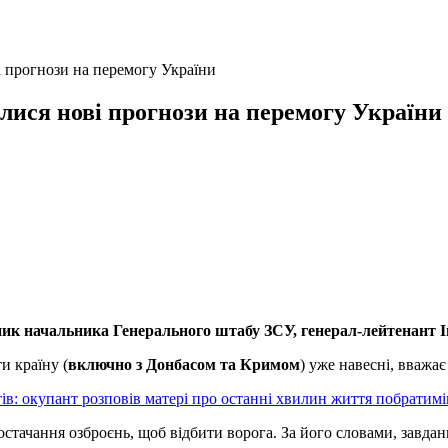
і прогнози на перемогу України
илися нові прогнози на перемогу України
ник начальника Генерального штабу ЗСУ, генерал-лейтенант Іг
и країну (
включно з Донбасом та Кримом
) уже навесні, вважає
в: окупант розповів матері про останні хвилин життя побратим
остачання озброєнь, щоб відбити ворога. За його словами, завда