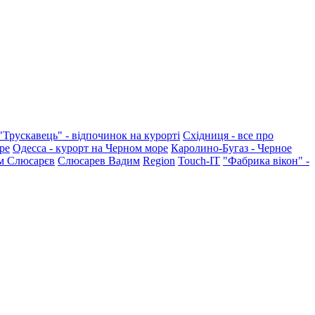
"Трускавець" - відпочинок на курорті
Східниця - все про
ре
Одесса - курорт на Черном море
Каролино-Бугаз - Черное
м Слюсарєв
Слюсарев Вадим
Region
Touch-IT
"Фабрика вікон" -