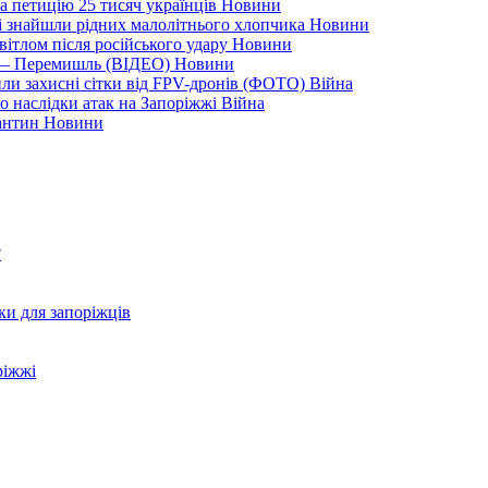
а петицію 25 тисяч українців
Новини
кі знайшли рідних малолітнього хлопчика
Новини
вітлом після російського удару
Новини
я — Перемишль (ВІДЕО)
Новини
ли захисні сітки від FPV-дронів (ФОТО)
Війна
ро наслідки атак на Запоріжжі
Війна
рантин
Новини
?
ки для запоріжців
ріжжі