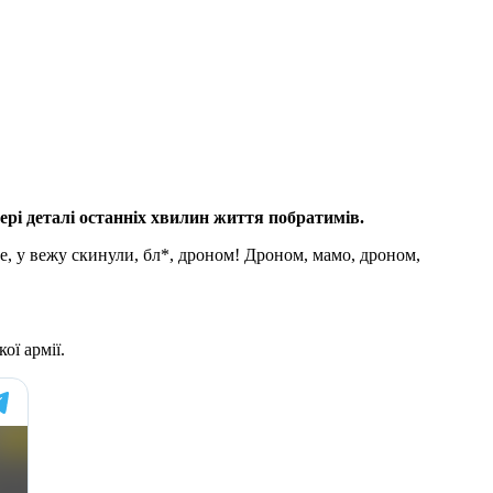
рі деталі останніх хвилин життя побратимів.
ше, у вежу скинули, бл*, дроном! Дроном, мамо, дроном,
ої армії.