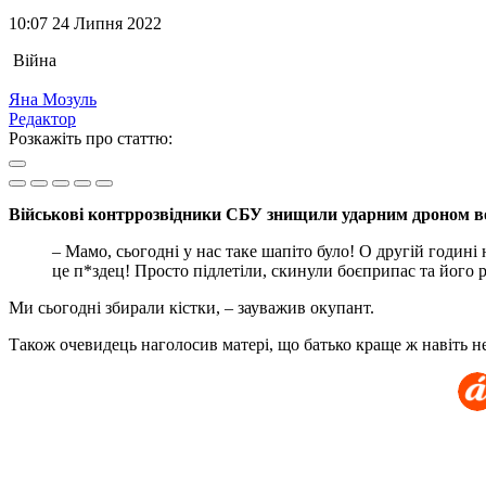
10:07 24 Липня 2022
Війна
Яна Мозуль
Редактор
Розкажіть про статтю:
Військові контррозвідники СБУ знищили ударним дроном вор
– Мамо, сьогодні у нас таке шапіто було! О другій годині
це п*здец! Просто підлетіли, скинули боєприпас та його р
Ми сьогодні збирали кістки, – зауважив окупант.
Також очевидець наголосив матері, що батько краще ж навіть не