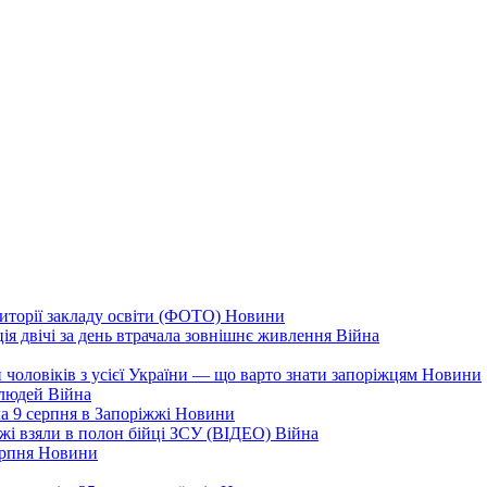
иторії закладу освіти (ФОТО)
Новини
ія двічі за день втрачала зовнішнє живлення
Війна
 чоловіків з усієї України — що варто знати запоріжцям
Новини
 людей
Війна
а 9 серпня в Запоріжжі
Новини
жжі взяли в полон бійці ЗСУ (ВІДЕО)
Війна
ерпня
Новини