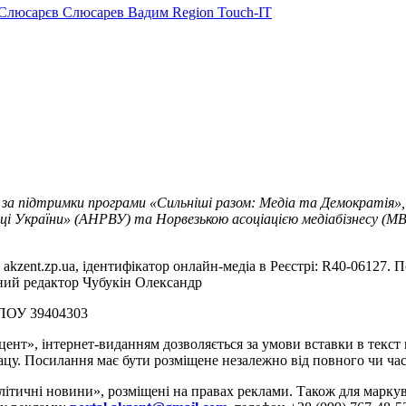
Слюсарєв
Слюсарев Вадим
Region
Touch-IT
 за підтримки програми «Сильніші разом: Медіа та Демократія»,
ці України» (АНРВУ) та Норвезькою асоціацією медіабізнесу (MBL
akzent.zp.ua, ідентифікатор онлайн-медіа в Реєстрі: R40-06127. П
вний редактор Чубукін Олександр
РПОУ 39404303
цент», інтернет-виданням дозволяється за умови вставки в текс
цу. Посилання має бути розміщене незалежно від повного чи час
літичні новини», розміщені на правах реклами. Також для марк