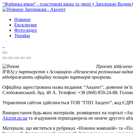
"Фабрика вікон" - пластикові вікна та двері у Запоріжжі
Вадим 
Новини
Ексклюзив
Фото-відео
Україна
Проєкт здійснено
IFRA) у партнерстві з Асоціацією «Незалежні регіональні видав
відображають офіційну позицію партнерів програми.
Офіційна зареєстрована назва видання: “Акцент”, доменне ім’я: 
Слобожанський, буд. 40 А. Телефон: +38 (068) 859-24-88. Голо
Управління сайтом здійснюється ТОВ “ГПП Акцент”, код ЄД
Використання будь-яких матеріалів, розміщених на порталі «Ак
Akzent.zp.ua
та згадування першоджерела не нижче другого абза
Матеріали, що містяться в рубриках «Новини компаній» та «По