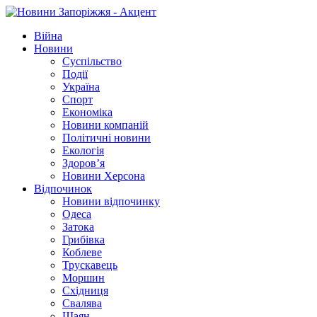
Війна
Новини
Суспільство
Події
Україна
Спорт
Економіка
Новини компаній
Політичні новини
Екологія
Здоров’я
Новини Херсона
Відпочинок
Новини відпочинку
Одеса
Затока
Грибівка
Коблеве
Трускавець
Моршин
Східниця
Свалява
Шаян