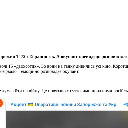
ожий Т-72 і 15 рашистів. А окупант-очевидець розповів мате
 ночі 15 «двохсотих». Бо вони на танку дивились усі кіно. Корот
озірвало – емоційно розповідає окупант.
 думав йти на війну. Це повязано с суттєвими поразками російськ