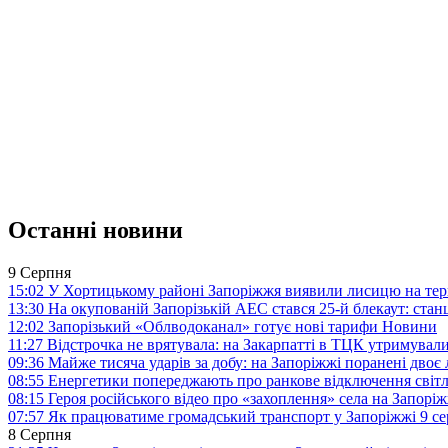
Останні новини
9 Серпня
15:02
У Хортицькому районі Запоріжжя виявили лисицю на тер
13:30
На окупованій Запорізькій АЕС стався 25-й блекаут: станц
12:02
Запорізький «Облводоканал» готує нові тарифи
Новини
11:27
Відстрочка не врятувала: на Закарпатті в ТЦК утримували
09:36
Майже тисяча ударів за добу: на Запоріжжі поранені двоє
08:55
Енергетики попереджають про ранкове відключення світл
08:15
Героя російського відео про «захоплення» села на Запорі
07:57
Як працюватиме громадський транспорт у Запоріжжі 9 с
8 Серпня