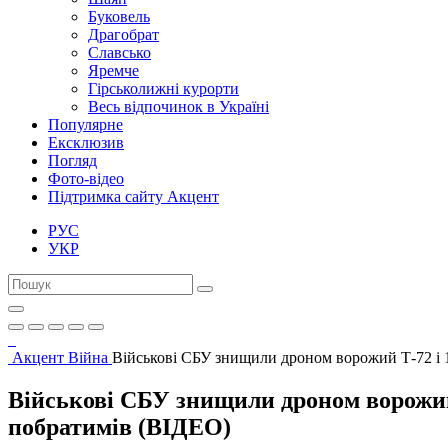
Буковель
Драгобрат
Славсько
Яремче
Гірськолижні курорти
Весь відпочинок в Україні
Популярне
Ексклюзив
Погляд
Фото-відео
Підтримка сайту Акцент
РУС
УКР
Акцент
Війна
Військові СБУ знищили дроном ворожий Т-72 і 1
Військові СБУ знищили дроном ворожий 
побратимів (ВІДЕО)