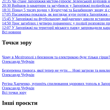
21:35
Чи стане Запоріжжя містом-героєм: Зеленський відповів н
20:30
Вийшов із квартири та загубився: у Запоріжжі поліцейсь
18:31
Понад 5 тисяч родин у Кушугумі та Балабиному знову зі с
17:05
Пасажирка показала, як виглядає купе потяга Запоріжж
15:45
У Запоріжжі на футбольному майданчику школи встанови
14:50
Троє загиблих і четверо поранених: у поліції розповіли п
12:07
У Запоріжжі на території міського парку запровадили ка
Всі новини
Точки зору
Чому в Мелітополі з бензином та електрикою буде тільки гірше
Олександр Чубукін
Безперевна тривога, якої тепер не чути… Нові загрози та викли
Олександр Чубукін
Регіна Харченко, зупиніть спилювання здорових тополь в Запо
Олександр Чубукін
Всі точки зору
Інші проєкти