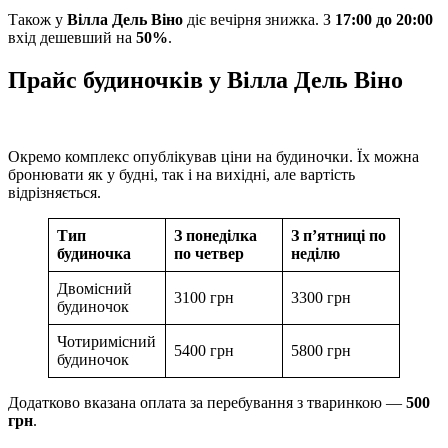
Також у
Вілла Дель Віно
діє вечірня знижка. З
17:00 до 20:00
вхід дешевший на
50%
.
Прайс будиночків у Вілла Дель Віно
Окремо комплекс опублікував ціни на будиночки. Їх можна
бронювати як у будні, так і на вихідні, але вартість
відрізняється.
Тип
З понеділка
З п’ятниці по
будиночка
по четвер
неділю
Двомісний
3100 грн
3300 грн
будиночок
Чотиримісний
5400 грн
5800 грн
будиночок
Додатково вказана оплата за перебування з тваринкою —
500
грн
.