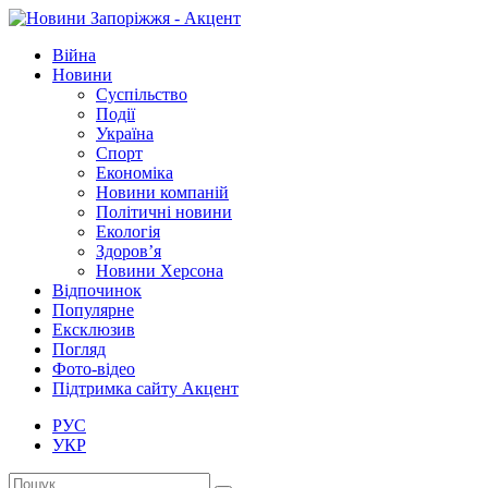
Війна
Новини
Суспільство
Події
Україна
Спорт
Економіка
Новини компаній
Політичні новини
Екологія
Здоров’я
Новини Херсона
Відпочинок
Популярне
Ексклюзив
Погляд
Фото-відео
Підтримка сайту Акцент
РУС
УКР