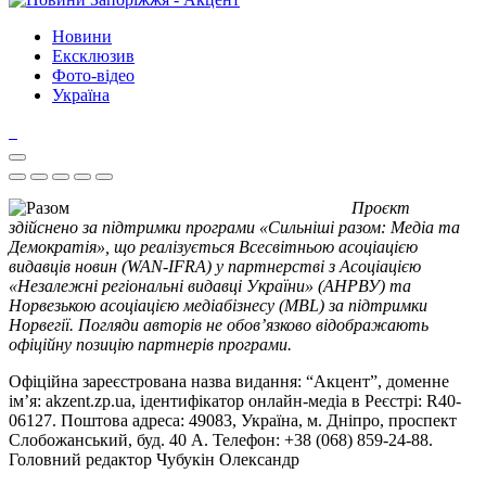
Новини
Ексклюзив
Фото-відео
Україна
Проєкт
здійснено за підтримки програми «Сильніші разом: Медіа та
Демократія», що реалізується Всесвітньою асоціацією
видавців новин (WAN-IFRA) у партнерстві з Асоціацією
«Незалежні регіональні видавці України» (АНРВУ) та
Норвезькою асоціацією медіабізнесу (MBL) за підтримки
Норвегії. Погляди авторів не обов’язково відображають
офіційну позицію партнерів програми.
Офіційна зареєстрована назва видання: “Акцент”, доменне
ім’я: akzent.zp.ua, ідентифікатор онлайн-медіа в Реєстрі: R40-
06127. Поштова адреса: 49083, Україна, м. Дніпро, проспект
Слобожанський, буд. 40 А. Телефон: +38 (068) 859-24-88.
Головний редактор Чубукін Олександр