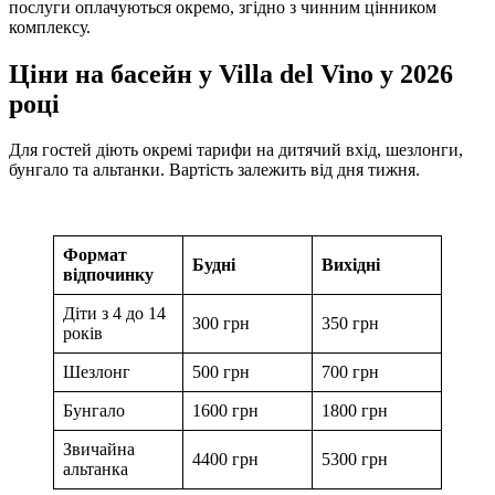
послуги оплачуються окремо, згідно з чинним цінником
комплексу.
Ціни на басейн у Villa del Vino у 2026
році
Для гостей діють окремі тарифи на дитячий вхід, шезлонги,
бунгало та альтанки. Вартість залежить від дня тижня.
Формат
Будні
Вихідні
відпочинку
Діти з 4 до 14
300 грн
350 грн
років
Шезлонг
500 грн
700 грн
Бунгало
1600 грн
1800 грн
Звичайна
4400 грн
5300 грн
альтанка