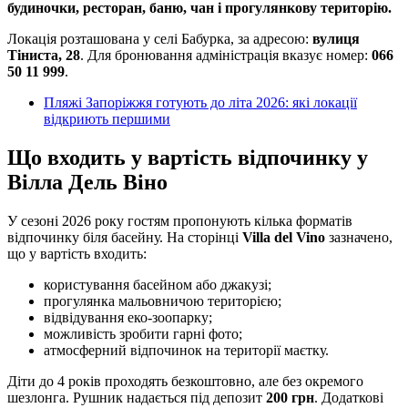
будиночки, ресторан, баню, чан і прогулянкову територію.
Локація розташована у селі Бабурка, за адресою:
вулиця
Тіниста, 28
. Для бронювання адміністрація вказує номер:
066
50 11 999
.
Пляжі Запоріжжя готують до літа 2026: які локації
відкриють першими
Що входить у вартість відпочинку у
Вілла Дель Віно
У сезоні 2026 року гостям пропонують кілька форматів
відпочинку біля басейну. На сторінці
Villa del Vino
зазначено,
що у вартість входить:
користування басейном або джакузі;
прогулянка мальовничою територією;
відвідування еко-зоопарку;
можливість зробити гарні фото;
атмосферний відпочинок на території маєтку.
Діти до 4 років проходять безкоштовно, але без окремого
шезлонга. Рушник надається під депозит
200 грн
. Додаткові