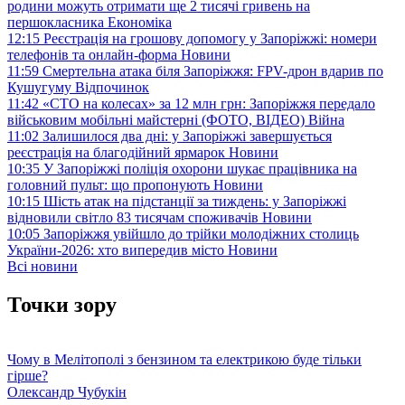
родини можуть отримати ще 2 тисячі гривень на
першокласника
Економіка
12:15
Реєстрація на грошову допомогу у Запоріжжі: номери
телефонів та онлайн-форма
Новини
11:59
Смертельна атака біля Запоріжжя: FPV-дрон вдарив по
Кушугуму
Відпочинок
11:42
«СТО на колесах» за 12 млн грн: Запоріжжя передало
військовим мобільні майстерні (ФОТО, ВІДЕО)
Війна
11:02
Залишилося два дні: у Запоріжжі завершується
реєстрація на благодійний ярмарок
Новини
10:35
У Запоріжжі поліція охорони шукає працівника на
головний пульт: що пропонують
Новини
10:15
Шість атак на підстанції за тиждень: у Запоріжжі
відновили світло 83 тисячам споживачів
Новини
10:05
Запоріжжя увійшло до трійки молодіжних столиць
України-2026: хто випередив місто
Новини
Всі новини
Точки зору
Чому в Мелітополі з бензином та електрикою буде тільки
гірше?
Олександр Чубукін