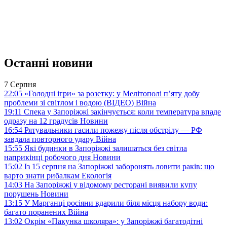
Останні новини
7 Серпня
22:05
«Голодні ігри» за розетку: у Мелітополі п’яту добу
проблеми зі світлом і водою (ВІДЕО)
Війна
19:11
Спека у Запоріжжі закінчується: коли температура впаде
одразу на 12 градусів
Новини
16:54
Рятувальники гасили пожежу після обстрілу — РФ
завдала повторного удару
Війна
15:55
Які будинки в Запоріжжі залишаться без світла
наприкінці робочого дня
Новини
15:02
Із 15 серпня на Запоріжжі заборонять ловити раків: що
варто знати рибалкам
Екологія
14:03
На Запоріжжі у відомому ресторані виявили купу
порушень
Новини
13:15
У Марганці росіяни вдарили біля місця набору води:
багато поранених
Війна
13:02
Окрім «Пакунка школяра»: у Запоріжжі багатодітні