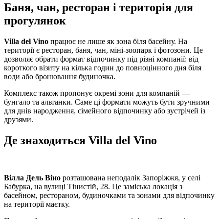
Баня, чан, ресторан і територія для
прогулянок
Villa del Vino
працює не лише як зона біля басейну. На
території є ресторан, баня, чан, міні-зоопарк і фотозони. Це
дозволяє обрати формат відпочинку під різні компанії: від
короткого візиту на кілька годин до повноцінного дня біля
води або бронювання будиночка.
Комплекс також пропонує окремі зони для компаній —
бунгало та альтанки. Саме ці формати можуть бути зручними
для днів народження, сімейного відпочинку або зустрічей із
друзями.
Де знаходиться Villa del Vino
Вілла Дель Віно
розташована неподалік Запоріжжя, у селі
Бабурка, на вулиці Тінистій, 28. Це заміська локація з
басейном, рестораном, будиночками та зонами для відпочинку
на території маєтку.