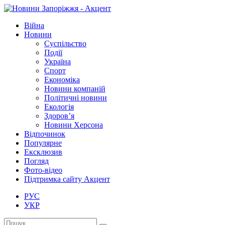
Війна
Новини
Суспільство
Події
Україна
Спорт
Економіка
Новини компаній
Політичні новини
Екологія
Здоров’я
Новини Херсона
Відпочинок
Популярне
Ексклюзив
Погляд
Фото-відео
Підтримка сайту Акцент
РУС
УКР