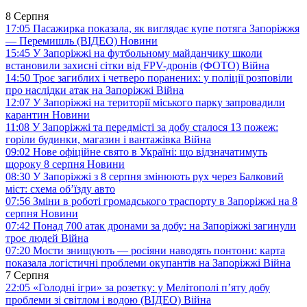
8 Серпня
17:05
Пасажирка показала, як виглядає купе потяга Запоріжжя
— Перемишль (ВІДЕО)
Новини
15:45
У Запоріжжі на футбольному майданчику школи
встановили захисні сітки від FPV-дронів (ФОТО)
Війна
14:50
Троє загиблих і четверо поранених: у поліції розповіли
про наслідки атак на Запоріжжі
Війна
12:07
У Запоріжжі на території міського парку запровадили
карантин
Новини
11:08
У Запоріжжі та передмісті за добу сталося 13 пожеж:
горіли будинки, магазин і вантажівка
Війна
09:02
Нове офіційне свято в Україні: що відзначатимуть
щороку 8 серпня
Новини
08:30
У Запоріжжі з 8 серпня змінюють рух через Балковий
міст: схема об’їзду
авто
07:56
Зміни в роботі громадського траспорту в Запоріжжі на 8
серпня
Новини
07:42
Понад 700 атак дронами за добу: на Запоріжжі загинули
троє людей
Війна
07:20
Мости знищують — росіяни наводять понтони: карта
показала логістичні проблеми окупантів на Запоріжжі
Війна
7 Серпня
22:05
«Голодні ігри» за розетку: у Мелітополі п’яту добу
проблеми зі світлом і водою (ВІДЕО)
Війна