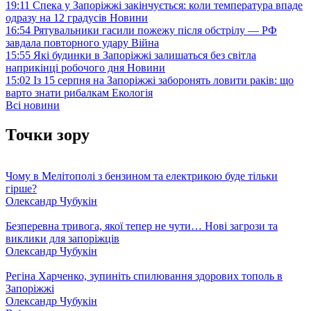
19:11
Спека у Запоріжжі закінчується: коли температура впаде
одразу на 12 градусів
Новини
16:54
Рятувальники гасили пожежу після обстрілу — РФ
завдала повторного удару
Війна
15:55
Які будинки в Запоріжжі залишаться без світла
наприкінці робочого дня
Новини
15:02
Із 15 серпня на Запоріжжі заборонять ловити раків: що
варто знати рибалкам
Екологія
Всі новини
Точки зору
Чому в Мелітополі з бензином та електрикою буде тільки
гірше?
Олександр Чубукін
Безперевна тривога, якої тепер не чути… Нові загрози та
виклики для запоріжців
Олександр Чубукін
Регіна Харченко, зупиніть спилювання здорових тополь в
Запоріжжі
Олександр Чубукін