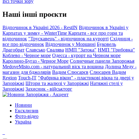
Всі точки зору
Наші інші проєкти
Відпочинок в Україні 2026 - RestIN
Відпочинок в Україні у
Карпатах у зимку - WinterTime
Карпати - все про гори та
відпочинок
"Трускавець" - відпочинок на курорті
Східниця -
все про відпочинок
Відпочинок у Моршині
Буковель
Драгобрат
Славсько
Свалява
НМП "Затока"
НМП "Грибовка"
Коблево - Черное море
Одесса - курорт на Черном море
Каролино-Бугаз - Черное Море
Солнечные панели Запорожья
MedoveMisto.com - натуральний віск та вощина
Долина Меду -
магазин для бджолярів
Вадим Слюсарєв
Слюсарев Вадим
Region
Touch-IT
"Фабрика вікон" - пластикові вікна та двері у
Запоріжжі
Штори та жалюзі у Запоріжжі
Натяжні стелі у
Запоріжжі
Захисник - військторг
Новини
Ексклюзив
Фото-відео
Україна