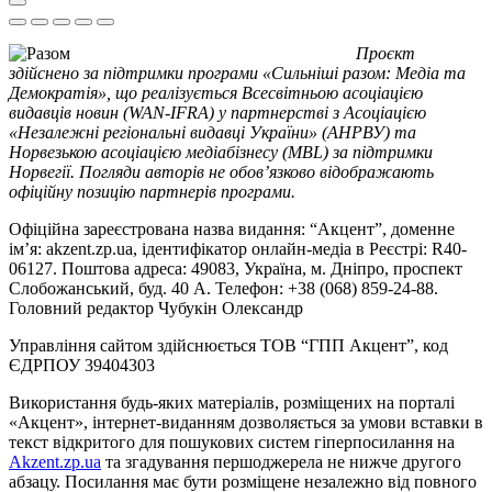
Проєкт
здійснено за підтримки програми «Сильніші разом: Медіа та
Демократія», що реалізується Всесвітньою асоціацією
видавців новин (WAN-IFRA) у партнерстві з Асоціацією
«Незалежні регіональні видавці України» (АНРВУ) та
Норвезькою асоціацією медіабізнесу (MBL) за підтримки
Норвегії. Погляди авторів не обов’язково відображають
офіційну позицію партнерів програми.
Офіційна зареєстрована назва видання: “Акцент”, доменне
ім’я: akzent.zp.ua, ідентифікатор онлайн-медіа в Реєстрі: R40-
06127. Поштова адреса: 49083, Україна, м. Дніпро, проспект
Слобожанський, буд. 40 А. Телефон: +38 (068) 859-24-88.
Головний редактор Чубукін Олександр
Управління сайтом здійснюється ТОВ “ГПП Акцент”, код
ЄДРПОУ 39404303
Використання будь-яких матеріалів, розміщених на порталі
«Акцент», інтернет-виданням дозволяється за умови вставки в
текст відкритого для пошукових систем гіперпосилання на
Akzent.zp.ua
та згадування першоджерела не нижче другого
абзацу. Посилання має бути розміщене незалежно від повного