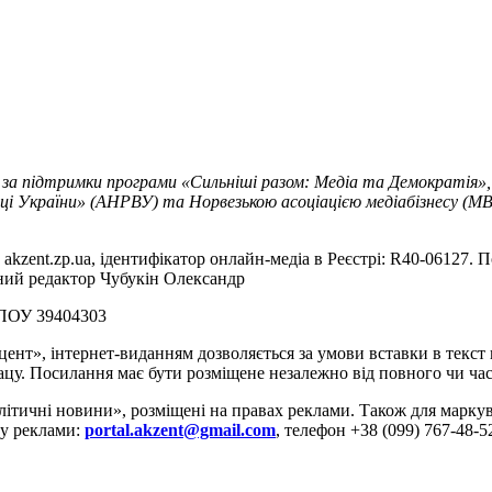
 за підтримки програми «Сильніші разом: Медіа та Демократія»,
ці України» (АНРВУ) та Норвезькою асоціацією медіабізнесу (MBL
akzent.zp.ua, ідентифікатор онлайн-медіа в Реєстрі: R40-06127. П
вний редактор Чубукін Олександр
РПОУ 39404303
цент», інтернет-виданням дозволяється за умови вставки в текс
цу. Посилання має бути розміщене незалежно від повного чи час
літичні новини», розміщені на правах реклами. Також для марк
ду реклами:
portal.akzent@gmail.com
, телефон +38 (099) 767-48-5