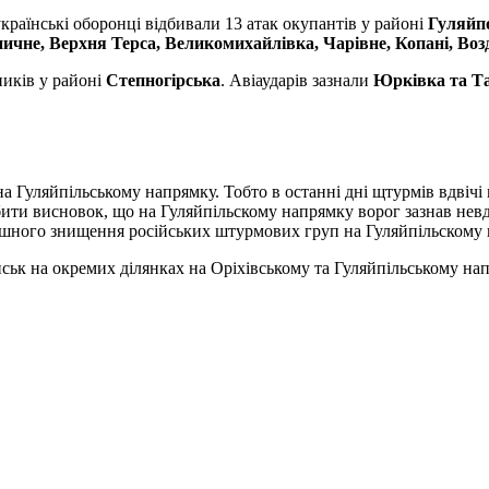
країнські оборонці відбивали 13 атак окупантів у районі
Гуляйпо
ничне, Верхня Терса, Великомихайлівка, Чарівне, Копані, Воз
ників у районі
Степногірська
. Авіаударів зазнали
Юрківка та Та
а Гуляйпільському напрямку. Тобто в останні дні щтурмів вдвічі
ити висновок, що на Гуляйпільскому напрямку ворог зазнав невда
ішного знищення російських штурмових груп на Гуляйпільскому 
ськ на окремих ділянках на Оріхівському та Гуляйпільському на