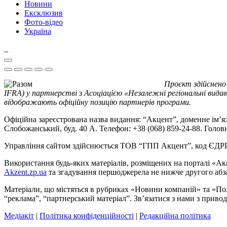
Новини
Ексклюзив
Фото-відео
Україна
Проєкт здійснено
IFRA) у партнерстві з Асоціацією «Незалежні регіональні видав
відображають офіційну позицію партнерів програми.
Офіційна зареєстрована назва видання: “Акцент”, доменне ім’я: 
Слобожанський, буд. 40 А. Телефон: +38 (068) 859-24-88. Голо
Управління сайтом здійснюється ТОВ “ГПП Акцент”, код ЄД
Використання будь-яких матеріалів, розміщених на порталі «Ак
Akzent.zp.ua
та згадування першоджерела не нижче другого абза
Матеріали, що містяться в рубриках «Новини компаній» та «По
“реклама”, “партнерський матеріал”. Зв’язатися з нами з приво
Медіакіт
|
Політика конфіденційності
|
Редакційна політика