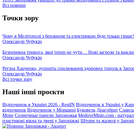
Всі новини
Точки зору
Чому в Мелітополі з бензином та електрикою буде тільки гірше
Олександр Чубукін
Безперевна тривога, якої тепер не чути… Нові загрози та викли
Олександр Чубукін
Регіна Харченко, зупиніть спилювання здорових тополь в Запо
Олександр Чубукін
Всі точки зору
Наші інші проєкти
Відпочинок в Україні 2026 - RestIN
Відпочинок в Україні у Кар
відпочинок
Відпочинок у Моршині
Буковель
Драгобрат
Славсь
Море
Солнечные панели Запорожья
MedoveMisto.com - натурал
пластикові вікна та двері у Запоріжжі
Штори та жалюзі у Запор