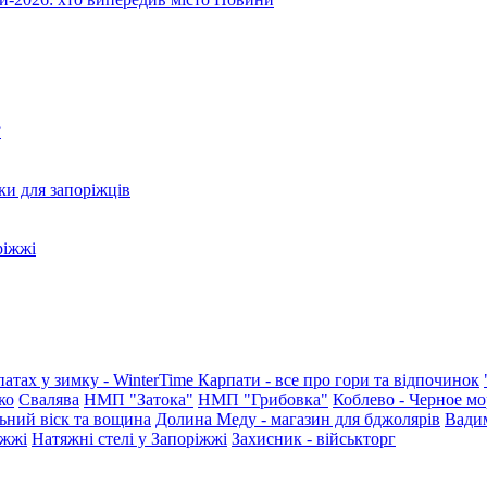
?
ки для запоріжців
ріжжі
патах у зимку - WinterTime
Карпати - все про гори та відпочинок
ко
Свалява
НМП "Затока"
НМП "Грибовка"
Коблево - Черное мо
ьний віск та вощина
Долина Меду - магазин для бджолярів
Вади
іжжі
Натяжні стелі у Запоріжжі
Захисник - військторг