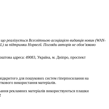
 що реалізується Всесвітньою асоціацією видавців новин (WAN-
) за підтримки Норвегії. Погляди авторів не обов’язково
оштова адреса: 49083, Україна, м. Дніпро, проспект
т відкритого для пошукових систем гіперпосилання на
ткового використання матеріалів.
ування рекламних матеріалів використвуються плашки
2