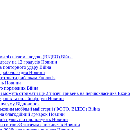
еми зі світлом і водою (ВІДЕО)
Війна
дразу на 12 градусів
Новини
а повторного удару
Війна
і робочого дня
Новини
арто знати рибалкам
Екологія
ень
Новини
ато поранених
Війна
ни можуть отримати ще 2 тисячі гривень на першокласника
Еконо
лефонів та онлайн-форма
Новини
Кушугуму
Відпочинок
йськовим мобільні майстерні (ФОТО, ВІДЕО)
Війна
 на благодійний ярмарок
Новини
ний пульт: що пропонують
Новини
ли світло 83 тисячам споживачів
Новини
и-2026: хто випередив місто
Новини