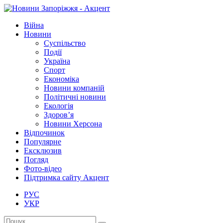
Війна
Новини
Суспільство
Події
Україна
Спорт
Економіка
Новини компаній
Політичні новини
Екологія
Здоров’я
Новини Херсона
Відпочинок
Популярне
Ексклюзив
Погляд
Фото-відео
Підтримка сайту Акцент
РУС
УКР