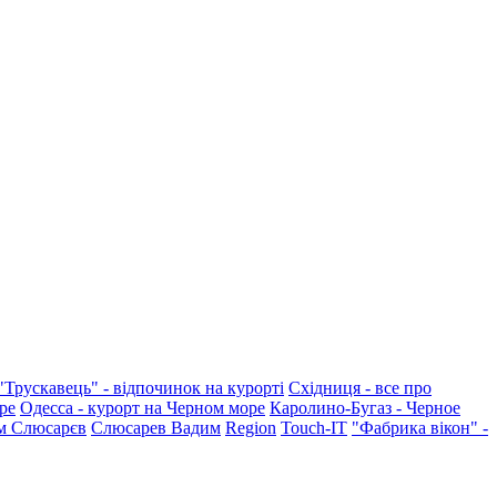
"Трускавець" - відпочинок на курорті
Східниця - все про
ре
Одесса - курорт на Черном море
Каролино-Бугаз - Черное
м Слюсарєв
Слюсарев Вадим
Region
Touch-IT
"Фабрика вікон" -