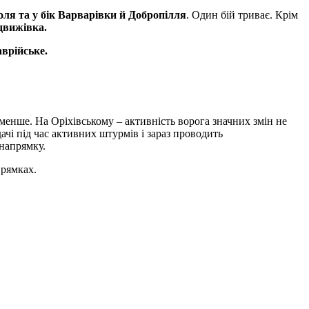
ля та у бік Варварівки й Добропілля
. Один бій триває. Крім
движівка.
врійське.
 менше. На Оріхівському – активність ворога значних змін не
чі під час активних штурмів і зараз проводить
напрямку.
прямках.