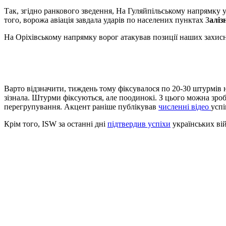
Так, згідно ранкового зведення, На Гуляйпільському напрямку у
того, ворожа авіація завдала ударів по населених пунктах З
аліз
На Оріхівському напрямку ворог атакував позиції наших захис
Варто відзначити, тиждень тому фіксувалося по 20-30 штурмів н
зізнала. Штурми фіксуються, але поодинокі. З цього можна зроб
перегрупування. Акцент раніше публікував
численні відео
усп
Крім того, ISW за останні дні
підтвердив успіхи
українських вій