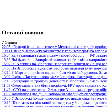
Останні новини
7 Серпня
22:05
«Голодні ігри» за розетку: у Мелітополі п’яту добу пробл
19:11
Спека у Запоріжжі закінчується: коли температура впаде о
16:54
Рятувальники гасили пожежу після обстрілу — РФ завдал
15:55
Які будинки в Запоріжжі залишаться без світла наприкінц
15:02
Із 15 серпня на Запоріжжі заборонять ловити раків: що в
14:03
На Запоріжжі у відомому ресторані виявили купу поруш
13:15
У Марганці росіяни вдарили біля місця набору води: баг
13:02
Окрім «Пакунка школяра»: у Запоріжжі багатодітні роди
12:15
Реєстрація на грошову допомогу у Запоріжжі: номери те
11:59
Смертельна атака біля Запоріжжя: FPV-дрон вдарив по 
11:42
«СТО на колесах» за 12 млн грн: Запоріжжя передало ві
11:02
Залишилося два дні: у Запоріжжі завершується реєстрація
10:35
У Запоріжжі поліція охорони шукає працівника на голов
10:15
Шість атак на підстанції за тиждень: у Запоріжжі віднови
10:05
Запоріжжя увійшло до трійки молодіжних столиць Україн