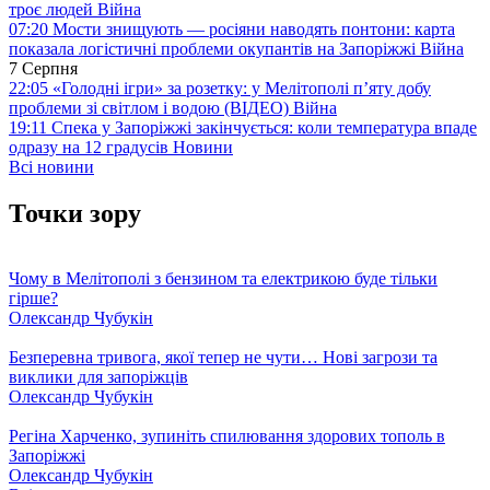
троє людей
Війна
07:20
Мости знищують — росіяни наводять понтони: карта
показала логістичні проблеми окупантів на Запоріжжі
Війна
7 Серпня
22:05
«Голодні ігри» за розетку: у Мелітополі п’яту добу
проблеми зі світлом і водою (ВІДЕО)
Війна
19:11
Спека у Запоріжжі закінчується: коли температура впаде
одразу на 12 градусів
Новини
Всі новини
Точки зору
Чому в Мелітополі з бензином та електрикою буде тільки
гірше?
Олександр Чубукін
Безперевна тривога, якої тепер не чути… Нові загрози та
виклики для запоріжців
Олександр Чубукін
Регіна Харченко, зупиніть спилювання здорових тополь в
Запоріжжі
Олександр Чубукін