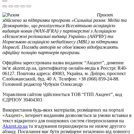
Проєкт
здійснено за підтримки програми «Сильніші разом: Медіа та
Демократія», що реалізується Всесвітньою асоціацією
видавців новин (WAN-IFRA) у партнерстві з Асоціацією
«Незалежні регіональні видавці України» (АНРВУ) та
Норвезькою асоціацією медіабізнесу (MBL) за підтримки
Норвегії. Погляди авторів не обов’язково відображають
офіційну позицію партнерів програми.
Офіційна зареєстрована назва видання: “Акцент”, доменне
ім’я: akzent.zp.ua, ідентифікатор онлайн-медіа в Реєстрі: R40-
06127. Поштова адреса: 49083, Україна, м. Дніпро, проспект
Слобожанський, буд. 40 А. Телефон: +38 (068) 859-24-88.
Головний редактор Чубукін Олександр
Управління сайтом здійснюється ТОВ “ГПП Акцент”, код
ЄДРПОУ 39404303
Використання будь-яких матеріалів, розміщених на порталі
«Акцент», інтернет-виданням дозволяється за умови вставки в
текст відкритого для пошукових систем гіперпосилання на
Akzent.zp.ua
та згадування першоджерела не нижче другого
абзацу. Посилання має бути розміщене незалежно від повного