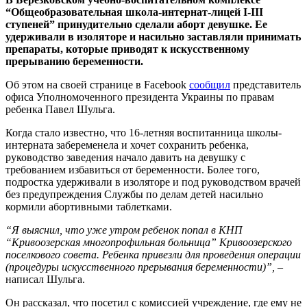
“Общеобразовательная школа-интернат-лицей I-III
ступеней” принудительно сделали аборт девушке. Ее
удерживали в изоляторе и насильно заставляли принимать
препараты, которые приводят к искусственному
прерыванию беременности.
Об этом на своей странице в Facebook
сообщил
представитель
офиса Уполномоченного президента Украины по правам
ребенка Павел Шульга.
Когда стало известно, что 16-летняя воспитанница школы-
интерната забеременела и хочет сохранить ребенка,
руководство заведения начало давить на девушку с
требованием избавиться от беременности. Более того,
подростка удерживали в изоляторе и под руководством врачей
без предупреждения Службы по делам детей насильно
кормили абортивными таблетками.
“Я выяснил, что уже утром ребенок попал в КНП
“Кривоозерская многопрофильная больница” Кривоозерского
поселкового совета. Ребенка привезли для проведения операции
(процедуры искусственного прерывания беременности)”,
–
написал Шульга.
Он рассказал, что посетил с комиссией учреждение, где ему не