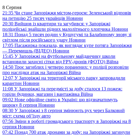
8 Серпня
21:35
Чи стане Запоріжжя містом-героєм: Зеленський відповів
на петицію 25 тисяч українців
Новини
20:30
Вийшов із квартири та загубився: у Запоріжжі
поліцейські знайшли рідних малолітнього хлопчика
Новини
18:31
Понад 5 тисяч родин у Кушугумі та Балабиному знову зі
світлом після російського удару
Новини
17:05
Пасажирка показала, як виглядає купе потяга Запоріжжя
— Перемишль (ВІДЕО)
Новини
15:45
У Запоріжжі на футбольному майданчику школи
встановили захисні сітки від FPV-дронів (ФОТО)
Війна
14:50
Троє загиблих і четверо поранених: у поліції розповіли
про наслідки атак на Запоріжжі
Війна
12:07
У Запоріжжі на території міського парку запровадили
карантин
Новини
11:08
У Запоріжжі та передмісті за добу сталося 13 пожеж:
горіли будинки, магазин і вантажівка
Війна
09:02
Нове офіційне свято в Україні: що відзначатимуть
щороку 8 серпня
Новини
08:30
У Запоріжжі з 8 серпня змінюють рух через Балковий
міст: схема об’їзду
авто
07:56
Зміни в роботі громадського траспорту в Запоріжжі на 8
серпня
Новини
07:42
Понад 700 атак дронами за добу: на Запоріжжі загинули