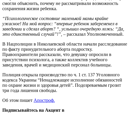
смогли объяснить, почему не рассматривали возможность
сохранения жизни ребенка.
“Психологическое состояние маленькой мамы крайне
ужасное! На мой вопрос: “впервые ребенок забеременел в
заведении и сделал аборт? “, услышал очередную ложь: “Да,
это единственный случай”!”,
– рассказал Уполномоченный.
В Нацполиции в Николаевской области начали расследование
по факту принудительного аборта подростку.
Правоохранители рассказали, что девушку опросили в
присутствии психолога, а также коллектив учебного
заведения, врачей и медицинский персонал больницы.
Полиция открыла производство по ч. 1 ст. 137 Уголовного
кодекса Украины “Ненадлежащее исполнение обязанностей
по охране жизни и здоровья детей”. Подозреваемым грозит
три года лишения свободы.
Об этом пишет
Апостроф.
Подписывайтесь на Акцент в