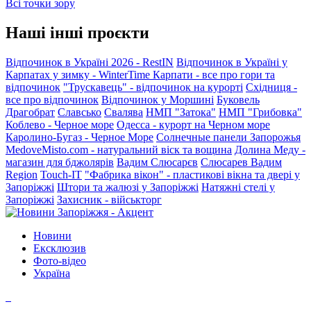
Всі точки зору
Наші інші проєкти
Відпочинок в Україні 2026 - RestIN
Відпочинок в Україні у
Карпатах у зимку - WinterTime
Карпати - все про гори та
відпочинок
"Трускавець" - відпочинок на курорті
Східниця -
все про відпочинок
Відпочинок у Моршині
Буковель
Драгобрат
Славсько
Свалява
НМП "Затока"
НМП "Грибовка"
Коблево - Черное море
Одесса - курорт на Черном море
Каролино-Бугаз - Черное Море
Солнечные панели Запорожья
MedoveMisto.com - натуральний віск та вощина
Долина Меду -
магазин для бджолярів
Вадим Слюсарєв
Слюсарев Вадим
Region
Touch-IT
"Фабрика вікон" - пластикові вікна та двері у
Запоріжжі
Штори та жалюзі у Запоріжжі
Натяжні стелі у
Запоріжжі
Захисник - військторг
Новини
Ексклюзив
Фото-відео
Україна