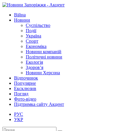
Війна
Новини
Суспільство
Події
Україна
Спорт
Економіка
Новини компаній
Політичні новини
Екологія
Здоров’я
Новини Херсона
Відпочинок
Популярне
Ексклюзив
Погляд
Фото-відео
Підтримка сайту Акцент
РУС
УКР