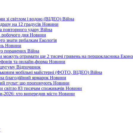
еми зі світлом і водою (ВІДЕО)
Війна
дразу на 12 градусів
Новини
а повторного удару
Війна
і робочого дня
Новини
арто знати рибалкам
Екологія
ень
Новини
ато поранених
Війна
ни можуть отримати ще 2 тисячі гривень на першокласника
Еконо
лефонів та онлайн-форма
Новини
Кушугуму
Відпочинок
йськовим мобільні майстерні (ФОТО, ВІДЕО)
Війна
 на благодійний ярмарок
Новини
ний пульт: що пропонують
Новини
ли світло 83 тисячам споживачів
Новини
и-2026: хто випередив місто
Новини
?