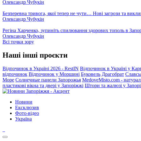
Олександр Чубукін
Безперевна тривога, якої тепер не чути… Нові загрози та викли
Олександр Чубукін
Регіна Харченко, зупиніть спилювання здорових тополь в Запо
Олександр Чубукін
Всі точки зору
Наші інші проєкти
Відпочинок в Україні 2026 - RestIN
Відпочинок в Україні у Кар
відпочинок
Відпочинок у Моршині
Буковель
Драгобрат
Славсь
Море
Солнечные панели Запорожья
MedoveMisto.com - натурал
пластикові вікна та двері у Запоріжжі
Штори та жалюзі у Запор
Новини
Ексклюзив
Фото-відео
Україна