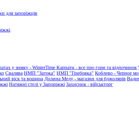
ки для запоріжців
ріжжі
патах у зимку - WinterTime
Карпати - все про гори та відпочинок
ко
Свалява
НМП "Затока"
НМП "Грибовка"
Коблево - Черное мо
ьний віск та вощина
Долина Меду - магазин для бджолярів
Вади
іжжі
Натяжні стелі у Запоріжжі
Захисник - військторг