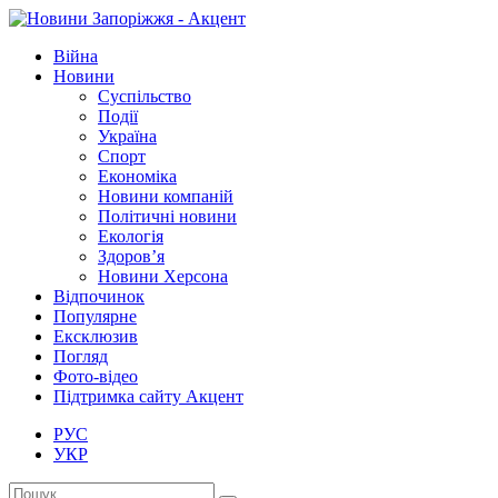
Війна
Новини
Суспільство
Події
Україна
Спорт
Економіка
Новини компаній
Політичні новини
Екологія
Здоров’я
Новини Херсона
Відпочинок
Популярне
Ексклюзив
Погляд
Фото-відео
Підтримка сайту Акцент
РУС
УКР