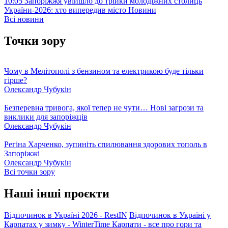
10:05
Запоріжжя увійшло до трійки молодіжних столиць
України-2026: хто випередив місто
Новини
Всі новини
Точки зору
Чому в Мелітополі з бензином та електрикою буде тільки
гірше?
Олександр Чубукін
Безперевна тривога, якої тепер не чути… Нові загрози та
виклики для запоріжців
Олександр Чубукін
Регіна Харченко, зупиніть спилювання здорових тополь в
Запоріжжі
Олександр Чубукін
Всі точки зору
Наші інші проєкти
Відпочинок в Україні 2026 - RestIN
Відпочинок в Україні у
Карпатах у зимку - WinterTime
Карпати - все про гори та