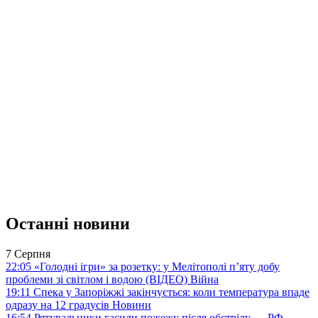
Останні новини
7 Серпня
22:05
«Голодні ігри» за розетку: у Мелітополі п’яту добу
проблеми зі світлом і водою (ВІДЕО)
Війна
19:11
Спека у Запоріжжі закінчується: коли температура впаде
одразу на 12 градусів
Новини
16:54
Рятувальники гасили пожежу після обстрілу — РФ