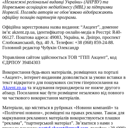
«Незалежні регіональні видавці України» (АНРВУ) та
Норвезькою асоціацією медіабізнесу (MBL) за підтримки
Норвегії. Погляди авторів не обов’язково відображають
офіційну позицію партнерів програми.
Офіційна зареєстрована назва видання: “Акцент”, доменне
ім’я: akzent.zp.ua, ідентифікатор онлайн-медіа в Реєстрі: R40-
06127. Поштова адреса: 49083, Україна, м. Дніпро, проспект
Слобожанський, буд. 40 А. Телефон: +38 (068) 859-24-88.
Головний редактор Чубукін Олександр
Управління сайтом здійснюється ТОВ “ГПП Акцент”, код
ЄДРПОУ 39404303
Використання будь-яких матеріалів, розміщених на порталі
«Акцент», інтернет-виданням дозволяється за умови вставки в
текст відкритого для пошукових систем гіперпосилання на
Akzent.zp.ua
та згадування першоджерела не нижче другого
абзацу. Посилання має бути розміщене незалежно від повного
чи часткового використання матеріалів.
Матеріали, що містяться в рубриках «Новини компаній» та
«Політичні новини», розміщені на правах реклами. Також для
маркування рекламних матеріалів використвуються плашки
“реклама”, “партнерський матеріал”. Зв’язатися з нами з