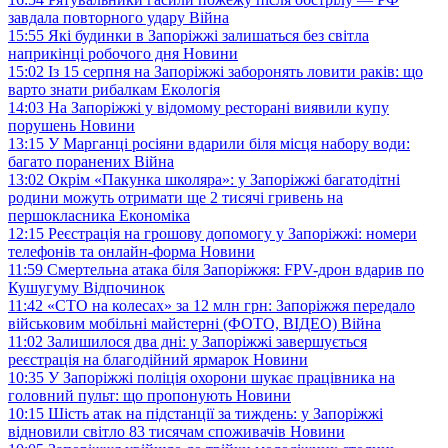
завдала повторного удару
Війна
15:55
Які будинки в Запоріжжі залишаться без світла
наприкінці робочого дня
Новини
15:02
Із 15 серпня на Запоріжжі заборонять ловити раків: що
варто знати рибалкам
Екологія
14:03
На Запоріжжі у відомому ресторані виявили купу
порушень
Новини
13:15
У Марганці росіяни вдарили біля місця набору води:
багато поранених
Війна
13:02
Окрім «Пакунка школяра»: у Запоріжжі багатодітні
родини можуть отримати ще 2 тисячі гривень на
першокласника
Економіка
12:15
Реєстрація на грошову допомогу у Запоріжжі: номери
телефонів та онлайн-форма
Новини
11:59
Смертельна атака біля Запоріжжя: FPV-дрон вдарив по
Кушугуму
Відпочинок
11:42
«СТО на колесах» за 12 млн грн: Запоріжжя передало
військовим мобільні майстерні (ФОТО, ВІДЕО)
Війна
11:02
Залишилося два дні: у Запоріжжі завершується
реєстрація на благодійний ярмарок
Новини
10:35
У Запоріжжі поліція охорони шукає працівника на
головний пульт: що пропонують
Новини
10:15
Шість атак на підстанції за тиждень: у Запоріжжі
відновили світло 83 тисячам споживачів
Новини