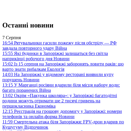
Останні новини
7 Серпня
16:54
Рятувальники гасили пожежу після обстрілу — РФ
завдала повторного удару
Війна
15:55
Які будинки в Запоріжжі залишаться без світла
наприкінці робочого дня
Новини
15:02
Із 15 серпня на Запоріжжі заборонять ловити раків: що
варто знати рибалкам
Екологія
14:03
На Запоріжжі у відомому ресторані виявили купу
порушень
Новини
13:15
У Марганці росіяни вдарили біля місця набору води:
багато поранених
Війна
13:02
Окрім «Пакунка школяра»: у Запоріжжі багатодітні
родини можуть отримати ще 2 тисячі гривень на
першокласника
Економіка
12:15
Реєстрація на грошову допомогу у Запоріжжі: номери
телефонів та онлайн-форма
Новини
11:59
Смертельна атака біля Запоріжжя: FPV-дрон вдарив по
Кушугуму
Відпочинок