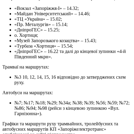
«Вокзал «Запоріжжя-І» – 14.32;
«Майдан Університетський» – 14.46;
«ТЦ «Україна» – 15.02;
«Пр. Металургів» – 15.14;
«ДніпроГЕС» – 15.25;
о. Хортиця;
«Музей Запорозького козацтва» – 15.43;
«Турбаза «Хортиця» – 15.54;
«ДніпроГЕС» – 16.22 та далі до кінцевої зупинки «4-й
Південний мкрн».
Трамваї на маршрутах:
№3 10, 12, 14, 15, 16 відповідно до затверджених схем
руху.
Автобуси на маршрутах:
№7; №17; №18; №29; №34а; №38; №39; №56; №59; №72;
№86; №94; №98 (рейси з кінцевою зупинкою «Вул.
Гарнізонна»).
Графіки та маршрути руху трамвайних, тролейбусних та
автобусних маршрутів КП «Запоріжелектротранс»