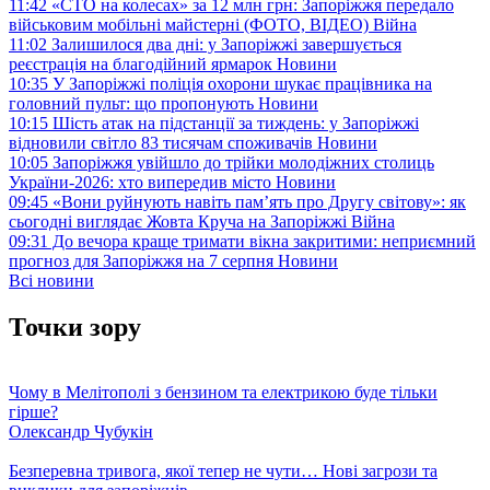
11:42
«СТО на колесах» за 12 млн грн: Запоріжжя передало
військовим мобільні майстерні (ФОТО, ВІДЕО)
Війна
11:02
Залишилося два дні: у Запоріжжі завершується
реєстрація на благодійний ярмарок
Новини
10:35
У Запоріжжі поліція охорони шукає працівника на
головний пульт: що пропонують
Новини
10:15
Шість атак на підстанції за тиждень: у Запоріжжі
відновили світло 83 тисячам споживачів
Новини
10:05
Запоріжжя увійшло до трійки молодіжних столиць
України-2026: хто випередив місто
Новини
09:45
«Вони руйнують навіть пам’ять про Другу світову»: як
сьогодні виглядає Жовта Круча на Запоріжжі
Війна
09:31
До вечора краще тримати вікна закритими: неприємний
прогноз для Запоріжжя на 7 серпня
Новини
Всі новини
Точки зору
Чому в Мелітополі з бензином та електрикою буде тільки
гірше?
Олександр Чубукін
Безперевна тривога, якої тепер не чути… Нові загрози та