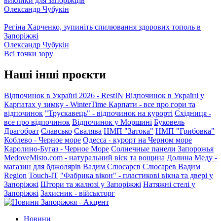
виклики для запоріжців
Олександр Чубукін
Регіна Харченко, зупиніть спилювання здорових тополь в
Запоріжжі
Олександр Чубукін
Всі точки зору
Наші інші проєкти
Відпочинок в Україні 2026 - RestIN
Відпочинок в Україні у
Карпатах у зимку - WinterTime
Карпати - все про гори та
відпочинок
"Трускавець" - відпочинок на курорті
Східниця -
все про відпочинок
Відпочинок у Моршині
Буковель
Драгобрат
Славсько
Свалява
НМП "Затока"
НМП "Грибовка"
Коблево - Черное море
Одесса - курорт на Черном море
Каролино-Бугаз - Черное Море
Солнечные панели Запорожья
MedoveMisto.com - натуральний віск та вощина
Долина Меду -
магазин для бджолярів
Вадим Слюсарєв
Слюсарев Вадим
Region
Touch-IT
"Фабрика вікон" - пластикові вікна та двері у
Запоріжжі
Штори та жалюзі у Запоріжжі
Натяжні стелі у
Запоріжжі
Захисник - військторг
Новини