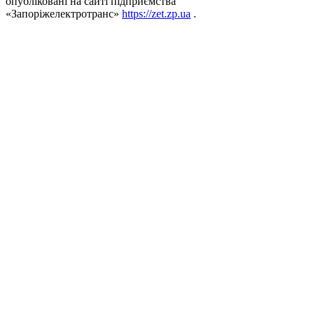
опубліковані на сайті підприємства
«Запоріжелектротранс»
https://zet.zp.ua
.