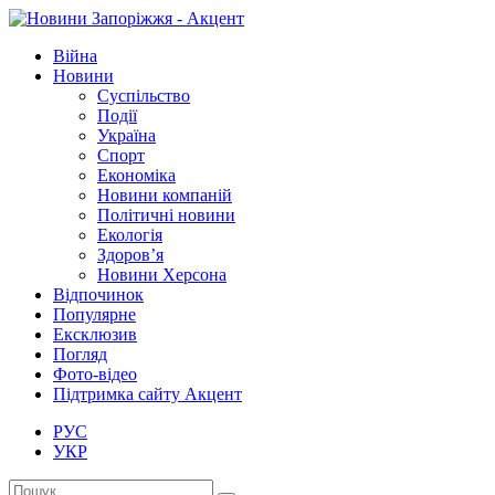
Війна
Новини
Суспільство
Події
Україна
Спорт
Економіка
Новини компаній
Політичні новини
Екологія
Здоров’я
Новини Херсона
Відпочинок
Популярне
Ексклюзив
Погляд
Фото-відео
Підтримка сайту Акцент
РУС
УКР