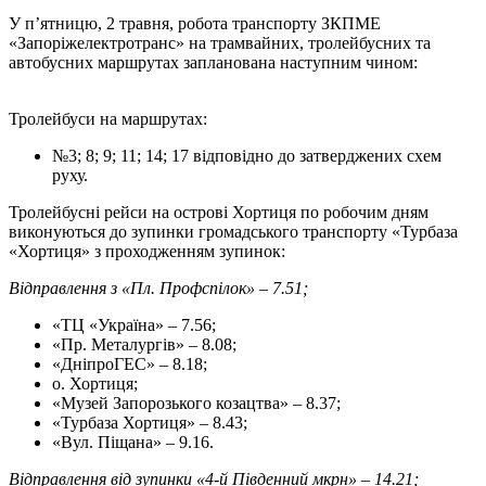
У п’ятницю, 2 травня, робота транспорту ЗКПМЕ
«Запоріжелектротранс» на трамвайних, тролейбусних та
автобусних маршрутах запланована наступним чином:
Тролейбуси на маршрутах:
№3; 8; 9; 11; 14; 17 відповідно до затверджених схем
руху.
Тролейбусні рейси на острові Хортиця по робочим дням
виконуються до зупинки громадського транспорту «Турбаза
«Хортиця» з проходженням зупинок:
Відправлення з «Пл. Профспілок» – 7.51;
«ТЦ «Україна» – 7.56;
«Пр. Металургів» – 8.08;
«ДніпроГЕС» – 8.18;
о. Хортиця;
«Музей Запорозького козацтва» – 8.37;
«Турбаза Хортиця» – 8.43;
«Вул. Піщана» – 9.16.
Відправлення від зупинки «4-й Південний мкрн» – 14.21;