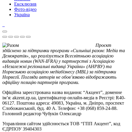
Ексклюзив
Фото-відео
Україна
Проєкт
здійснено за підтримки програми «Сильніші разом: Медіа та
Демократія», що реалізується Всесвітньою асоціацією
видавців новин (WAN-IFRA) у партнерстві з Асоціацією
«Незалежні регіональні видавці України» (АНРВУ) та
Норвезькою асоціацією медіабізнесу (MBL) за підтримки
Норвегії. Погляди авторів не обов’язково відображають
офіційну позицію партнерів програми.
Офіційна зареєстрована назва видання: “Акцент”, доменне
ім’я: akzent.zp.ua, ідентифікатор онлайн-медіа в Реєстрі: R40-
06127. Поштова адреса: 49083, Україна, м. Дніпро, проспект
Слобожанський, буд. 40 А. Телефон: +38 (068) 859-24-88.
Головний редактор Чубукін Олександр
Управління сайтом здійснюється ТОВ “ГПП Акцент”, код
ЄДРПОУ 39404303