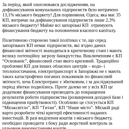
За період, який охоплювався дослідженням, на
дофінансування комунальних підприємств було витрачено
13,1% міського бюджету! Для порівняння, Одеса, яка має 35
КП, витрачає на дофінансування підприємств лише 2,3%
міського бюджету! Майже всі запорізькі КП отримують
фінансування бюджету на поповнення власного капіталу.
Позитивною стороною такої політики є те, що серед
запорізьких КП немає підприємств, які згідно даних
фінансової звітності знаходяться в критичному стані і мають
велику потенційну загрозу банкрутства. Виключенням є КП
“Основаніє”, фінансовий стан якого кризовий. Традиційно
проблемні КП для інших обласних центрів – водо- і
теплопостачання, електротранспорт в Запоріжжі не є мають
таких катастрофічно поганих показників по фінансовій
звітності, хоча Електротранс є збитковим, і за досліджуваний
період збитки подвоїлись. Проте далеко не у всіх КП це
додаткове фінансування призводить до покращення
результатів роботи підприємства (розширення дохідної бази і
підвищення прибутковості). Особливо це стосується КП
“Міськсвітло”, КП “Титан”, КП “Наше місто”. Міській раді
варто розробити чіткі критерії ефективності наданих
інвестицій. В разі виділення коштів з міського бюджету,
необхідно проводити з боку ради жорсткий контроль за
цільовим використанням коштів.