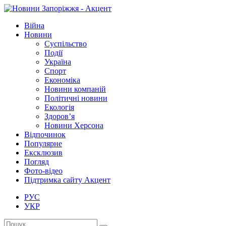
Війна
Новини
Суспільство
Події
Україна
Спорт
Економіка
Новини компаній
Політичні новини
Екологія
Здоров’я
Новини Херсона
Відпочинок
Популярне
Ексклюзив
Погляд
Фото-відео
Підтримка сайту Акцент
РУС
УКР