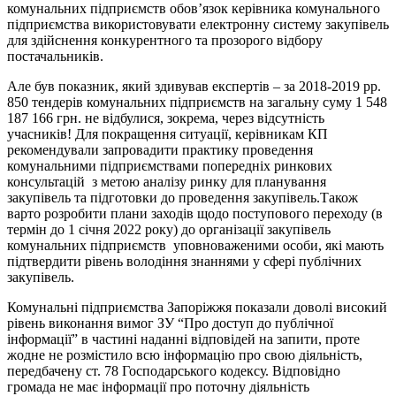
комунальних підприємств обов’язок керівника комунального
підприємства використовувати електронну систему закупівель
для здійснення конкурентного та прозорого відбору
постачальників.
Але був показник, який здивував експертів – за 2018-2019 рр.
850 тендерів комунальних підприємств на загальну суму 1 548
187 166 грн. не відбулися, зокрема, через відсутність
учасників! Для покращення ситуації, керівникам КП
рекомендували запровадити практику проведення
комунальними підприємствами попередніх ринкових
консультацій з метою аналізу ринку для планування
закупівель та підготовки до проведення закупівель.Також
варто розробити плани заходів щодо поступового переходу (в
термін до 1 січня 2022 року) до організації закупівель
комунальних підприємств уповноваженими особи, які мають
підтвердити рівень володіння знаннями у сфері публічних
закупівель.
Комунальні підприємства Запоріжжя показали доволі високий
рівень виконання вимог ЗУ “Про доступ до публічної
інформації” в частині наданні відповідей на запити, проте
жодне не розмістило всю інформацію про свою діяльність,
передбачену ст. 78 Господарського кодексу. Відповідно
громада не має інформації про поточну діяльність