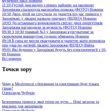
музичних шкіл
Новини
11:10
Густий дим видно з різних районів: на околицях
Запоріжжя спалахнула масштабна пожежа (ФОТО)
Новини
10:50
Двох дітей не спустили до укриття під час тривоги у
Запоріжжі: у лікарні назвали причину (ВІДЕО)
Новини
10:03
До останнього відновлюють світло: двох енергетиків
Запоріжжя нагородили за мужність (ФОТО)
Новини
09:30
З 10:30 трамвай №3 у Запоріжжі курсуватиме за
скороченим маршрутом: години обмежень
Новини
09:18
Її сина не могли евакуювати в укриття: мати розповіла
про удар по дитячій лікарні Запоріжжя (ВІДЕО)
Війна
09:01
Які будинки у Запоріжжі будуть без електроенергії з 10-
00
Новини
Всі новини
Точки зору
Чому в Мелітополі з бензином та електрикою буде тільки
гірше?
Олександр Чубукін
Безперевна тривога, якої тепер не чути… Нові загрози та
виклики для запоріжців
Олександр Чубукін