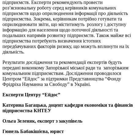
підприємств. Експерти рекомендують провести
роз’яснювальну роботу серед керівників комунальних
підприємств щодо оприлюднення інформації про діяльність
підприємства. Зокрема, керівникам потрібно готувати та
оприлюднювати звіти, що міститимуть розлогу і доступну
інформацію для населення щодо поточної діяльності та
подальших напрямів розвитку підприємств. Також майже всі
підприємства потребують визначення істотних
передбачуваних факторів ризику, що можуть вплинути на їх
діяльність.
Результати дослідження та рекомендації експертів будуть
передані виконкому Запорізької міської ради та запорізьким
комунальним підприємствам. Дослідження проводилося
Центром “Ейдос” за підтримки Представництва “Фонду
Фрідріха Науманна за Свободу” в Україні.
Експерти Центру “Ейдос”
Катерина Багацька, доцент кафедри економіки та фінансів
підприємства КНТЕУ
Ольга Зеленяк, експерт з закупівель
Гюнель Бабакішієва, юрист