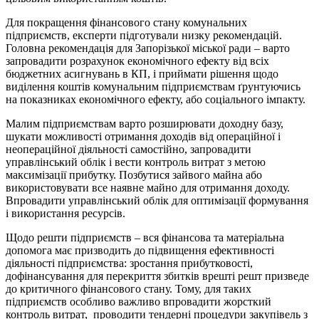
Для покращення фінансового стану комунальних
підприємств, експерти підготували низку рекомендацій.
Головна рекомендація для Запорізької міської ради – варто
запровадити розрахунок економічного ефекту від всіх
бюджетних асигнувань в КП, і приймати рішення щодо
виділення коштів комунальним підприємствам ґрунтуючись
на показниках економічного ефекту, або соціального імпакту.
Малим підприємствам варто розширювати доходну базу,
шукати можливості отримання доходів від операційної і
неопераційної діяльності самостійно, запровадити
управлінський облік і вести контроль витрат з метою
максимізації прибутку. Позбутися зайвого майна або
використовувати все наявне майно для отримання доходу.
Впровадити управлінський облік для оптимізації формування
і використання ресурсів.
Щодо решти підприємств – вся фінансова та матеріальна
допомога має призводить до підвищення ефективності
діяльності підприємства: зростання прибутковості,
дофінансування для перекриття збитків врешті решт призведе
до критичного фінансового стану. Тому, для таких
підприємств особливо важливо впровадити жорсткий
контроль витрат, проводити тендерні процедури закупівель з