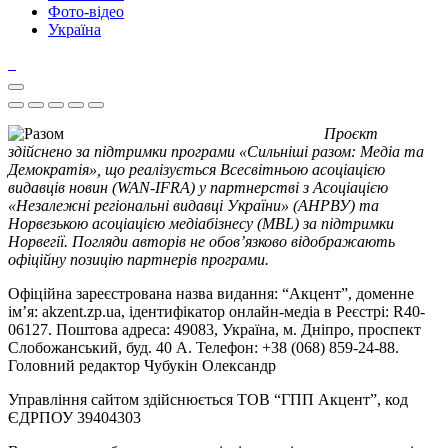
Фото-відео
Україна
Проєкт
здійснено за підтримки програми «Сильніші разом: Медіа та
Демократія», що реалізується Всесвітньою асоціацією
видавців новин (WAN-IFRA) у партнерстві з Асоціацією
«Незалежні регіональні видавці України» (АНРВУ) та
Норвезькою асоціацією медіабізнесу (MBL) за підтримки
Норвегії. Погляди авторів не обов’язково відображають
офіційну позицію партнерів програми.
Офіційна зареєстрована назва видання: “Акцент”, доменне
ім’я: akzent.zp.ua, ідентифікатор онлайн-медіа в Реєстрі: R40-
06127. Поштова адреса: 49083, Україна, м. Дніпро, проспект
Слобожанський, буд. 40 А. Телефон: +38 (068) 859-24-88.
Головний редактор Чубукін Олександр
Управління сайтом здійснюється ТОВ “ГПП Акцент”, код
ЄДРПОУ 39404303