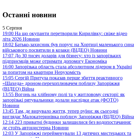
Останні новини
5 Серпня
19:00
На що окупанти перетворили Кирилівку: свіже відео
літа 2026
Новини
18:02
Батько-захисник був поруч: на Хортиці маленького сина
військового посвятили в козаки (ВІДЕО)
Новини
17:07
До 30 тисяч доларів для бізнесу: хто із запорізьких
підприємців може отримати допомогу
Економіка
16:00
Запорізька область стала абсолютним лідером в Україні
за попитом на квартири
Нерухомість
15:05
Сергій Притула показав перше збиття реактивного
«Шахеда» дроном-перехоплювачем поблизу Запоріжжя
(ВІДЕО)
Війна
13:55
Вогонь на хлібному полі та у житловому секторі: як
запорізькі рятувальники долали наслідки атак (ФОТО)
Новини
13:45
Там, де вирувало життя, тепер руїни: як сьогодні
виглядає Малокатеринівка поблизу Запоріжжя (ВІДЕО)
Війна
12:14
223 приватні будинки залишилися без водопостачання:
де стоїть автоцистерна
Новини
12:03
У Запоріжжі перейменували 13 дитячих мистецьких та