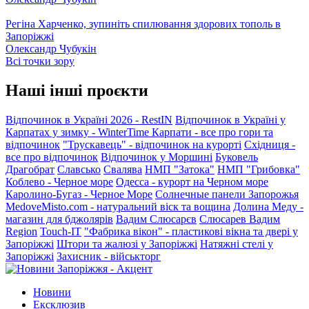
Регіна Харченко, зупиніть спилювання здорових тополь в
Запоріжжі
Олександр Чубукін
Всі точки зору
Наші інші проєкти
Відпочинок в Україні 2026 - RestIN
Відпочинок в Україні у
Карпатах у зимку - WinterTime
Карпати - все про гори та
відпочинок
"Трускавець" - відпочинок на курорті
Східниця -
все про відпочинок
Відпочинок у Моршині
Буковель
Драгобрат
Славсько
Свалява
НМП "Затока"
НМП "Грибовка"
Коблево - Черное море
Одесса - курорт на Черном море
Каролино-Бугаз - Черное Море
Солнечные панели Запорожья
MedoveMisto.com - натуральний віск та вощина
Долина Меду -
магазин для бджолярів
Вадим Слюсарєв
Слюсарев Вадим
Region
Touch-IT
"Фабрика вікон" - пластикові вікна та двері у
Запоріжжі
Штори та жалюзі у Запоріжжі
Натяжні стелі у
Запоріжжі
Захисник - військторг
Новини
Ексклюзив