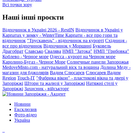
Всі точки зору
Наші інші проєкти
Відпочинок в Україні 2026 - RestIN
Відпочинок в Україні у
Карпатах у зимку - WinterTime
Карпати - все про гори та
відпочинок
"Трускавець" - відпочинок на курорті
Східниця -
все про відпочинок
Відпочинок у Моршині
Буковель
Драгобрат
Славсько
Свалява
НМП "Затока"
НМП "Грибовка"
Коблево - Черное море
Одесса - курорт на Черном море
Каролино-Бугаз - Черное Море
Солнечные панели Запорожья
MedoveMisto.com - натуральний віск та вощина
Долина Меду -
магазин для бджолярів
Вадим Слюсарєв
Слюсарев Вадим
Region
Touch-IT
"Фабрика вікон" - пластикові вікна та двері у
Запоріжжі
Штори та жалюзі у Запоріжжі
Натяжні стелі у
Запоріжжі
Захисник - військторг
Новини
Ексклюзив
Фото-відео
Україна