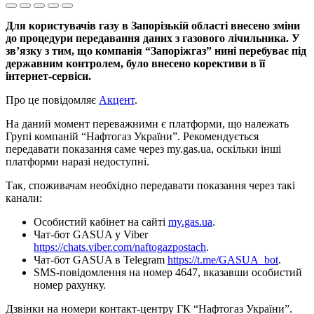
Для користувачів газу в Запорізькій області внесено зміни
до процедури передавання даних з газового лічильника. У
зв’язку з тим, що компанія “Запоріжгаз” нині перебуває під
державним контролем, було внесено корективи в її
інтернет-сервіси.
Про це повідомляє
Акцент
.
На даний момент переважними є платформи, що належать
Групі компаній “Нафтогаз України”. Рекомендується
передавати показання саме через my.gas.ua, оскільки інші
платформи наразі недоступні.
Так, споживачам необхідно передавати показання через такі
канали:
Особистий кабінет на сайті
my.gas.ua
.
Чат-бот GASUA у Viber
https://chats.viber.com/naftogazpostach
.
Чат-бот GASUA в Telegram
https://t.me/GASUA_bot
.
SMS-повідомлення на номер 4647, вказавши особистий
номер рахунку.
Дзвінки на номери контакт-центру ГК “Нафтогаз України”.