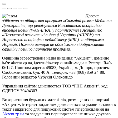
Проєкт
здійснено за підтримки програми «Сильніші разом: Медіа та
Демократія», що реалізується Всесвітньою асоціацією
видавців новин (WAN-IFRA) у партнерстві з Асоціацією
«Незалежні регіональні видавці України» (АНРВУ) та
Норвезькою асоціацією медіабізнесу (MBL) за підтримки
Норвегії. Погляди авторів не обов’язково відображають
офіційну позицію партнерів програми.
Офіційна зареєстрована назва видання: “Акцент”, доменне
ім’я: akzent.zp.ua, ідентифікатор онлайн-медіа в Реєстрі: R40-
06127. Поштова адреса: 49083, Україна, м. Дніпро, проспект
Слобожанський, буд. 40 А. Телефон: +38 (068) 859-24-88.
Головний редактор Чубукін Олександр
Управління сайтом здійснюється ТОВ “ГПП Акцент”, код
ЄДРПОУ 39404303
Використання будь-яких матеріалів, розміщених на порталі
«Акцент», інтернет-виданням дозволяється за умови вставки в
текст відкритого для пошукових систем гіперпосилання на
Akzent.zp.ua
та згадування першоджерела не нижче другого