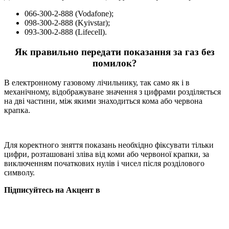
066-300-2-888 (Vodafone);
098-300-2-888 (Kyivstar);
093-300-2-888 (Lifecell).
Як правильно передати показання за газ без
помилок?
В електронному газовому лічильнику, так само як і в
механічному, відображуване значення з цифрами розділяється
на дві частини, між якими знаходиться кома або червона
крапка.
Для коректного зняття показань необхідно фіксувати тільки
цифри, розташовані зліва від коми або червоної крапки, за
виключенням початкових нулів і чисел після розділового
символу.
Підписуйтесь на Акцент в