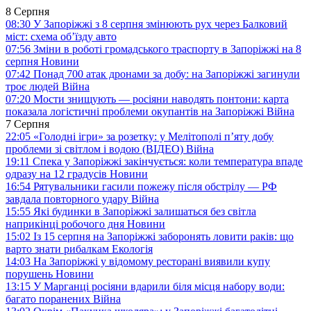
8 Серпня
08:30
У Запоріжжі з 8 серпня змінюють рух через Балковий
міст: схема об’їзду
авто
07:56
Зміни в роботі громадського траспорту в Запоріжжі на 8
серпня
Новини
07:42
Понад 700 атак дронами за добу: на Запоріжжі загинули
троє людей
Війна
07:20
Мости знищують — росіяни наводять понтони: карта
показала логістичні проблеми окупантів на Запоріжжі
Війна
7 Серпня
22:05
«Голодні ігри» за розетку: у Мелітополі п’яту добу
проблеми зі світлом і водою (ВІДЕО)
Війна
19:11
Спека у Запоріжжі закінчується: коли температура впаде
одразу на 12 градусів
Новини
16:54
Рятувальники гасили пожежу після обстрілу — РФ
завдала повторного удару
Війна
15:55
Які будинки в Запоріжжі залишаться без світла
наприкінці робочого дня
Новини
15:02
Із 15 серпня на Запоріжжі заборонять ловити раків: що
варто знати рибалкам
Екологія
14:03
На Запоріжжі у відомому ресторані виявили купу
порушень
Новини
13:15
У Марганці росіяни вдарили біля місця набору води:
багато поранених
Війна