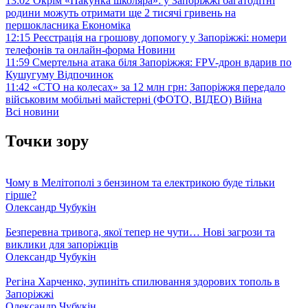
13:02
Окрім «Пакунка школяра»: у Запоріжжі багатодітні
родини можуть отримати ще 2 тисячі гривень на
першокласника
Економіка
12:15
Реєстрація на грошову допомогу у Запоріжжі: номери
телефонів та онлайн-форма
Новини
11:59
Смертельна атака біля Запоріжжя: FPV-дрон вдарив по
Кушугуму
Відпочинок
11:42
«СТО на колесах» за 12 млн грн: Запоріжжя передало
військовим мобільні майстерні (ФОТО, ВІДЕО)
Війна
Всі новини
Точки зору
Чому в Мелітополі з бензином та електрикою буде тільки
гірше?
Олександр Чубукін
Безперевна тривога, якої тепер не чути… Нові загрози та
виклики для запоріжців
Олександр Чубукін
Регіна Харченко, зупиніть спилювання здорових тополь в
Запоріжжі
Олександр Чубукін