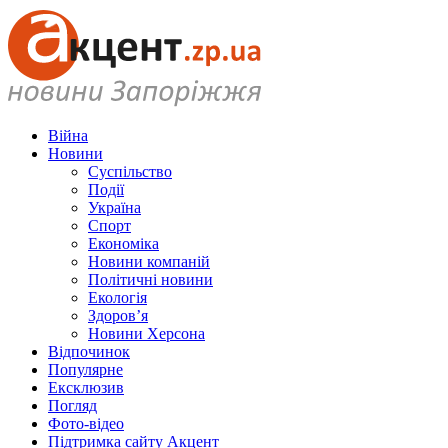
Війна
Новини
Суспільство
Події
Україна
Спорт
Економіка
Новини компаній
Політичні новини
Екологія
Здоров’я
Новини Херсона
Відпочинок
Популярне
Ексклюзив
Погляд
Фото-відео
Підтримка сайту Акцент