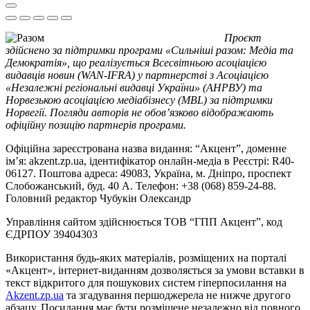
Проєкт
здійснено за підтримки програми «Сильніші разом: Медіа та
Демократія», що реалізується Всесвітньою асоціацією
видавців новин (WAN-IFRA) у партнерстві з Асоціацією
«Незалежні регіональні видавці України» (АНРВУ) та
Норвезькою асоціацією медіабізнесу (MBL) за підтримки
Норвегії. Погляди авторів не обов’язково відображають
офіційну позицію партнерів програми.
Офіційна зареєстрована назва видання: “Акцент”, доменне
ім’я: akzent.zp.ua, ідентифікатор онлайн-медіа в Реєстрі: R40-
06127. Поштова адреса: 49083, Україна, м. Дніпро, проспект
Слобожанський, буд. 40 А. Телефон: +38 (068) 859-24-88.
Головний редактор Чубукін Олександр
Управління сайтом здійснюється ТОВ “ГПП Акцент”, код
ЄДРПОУ 39404303
Використання будь-яких матеріалів, розміщених на порталі
«Акцент», інтернет-виданням дозволяється за умови вставки в
текст відкритого для пошукових систем гіперпосилання на
Akzent.zp.ua
та згадування першоджерела не нижче другого
абзацу. Посилання має бути розміщене незалежно від повного