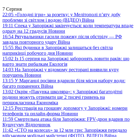
7 Серпня
22:05
«Голодні ігри» за розетку: у Мелітополі п’яту добу
проблеми зі світлом і водою (ВІДЕО)
Війна
19:11
Спека у Запоріжжі закінчується: коли температура впаде
одразу на 12 градусів
Новини
16:54
Рятувальники гасили пожежу після обстрілу — РФ
завдала повторного удару
Війна
15:55
Які будинки в Запоріжжі залишаться без світла
наприкінці робочого дня
Новини
15:02
Із 15 серпня на Запоріжжі заборонять ловити раків: що
варто знати рибалкам
Екологія
14:03
На Запоріжжі у відомому ресторані виявили купу
порушень
Новини
13:15
У Марганці росіяни вдарили біля місця набору води:
багато поранених
Війна
13:02
Окрім «Пакунка школяра»: у Запоріжжі багатодітні
родини можуть отримати ще 2 тисячі гривень на
першокласника
Економіка
12:15
Реєстрація на грошову допомогу у Запоріжжі: номери
телефонів та онлайн-форма
Новини
11:59
Смертельна атака біля Запоріжжя: FPV-дрон вдарив по
Кушугуму
Відпочинок
11:42
«СТО на колесах» за 12 млн грн: Запоріжжя передало
військовим мобільні майстерні (ФОТО, ВІДЕО)
Війна