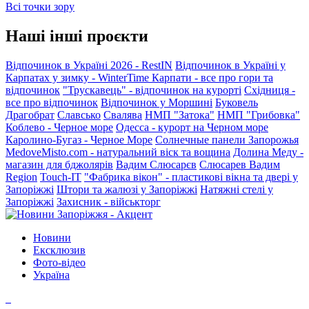
Всі точки зору
Наші інші проєкти
Відпочинок в Україні 2026 - RestIN
Відпочинок в Україні у
Карпатах у зимку - WinterTime
Карпати - все про гори та
відпочинок
"Трускавець" - відпочинок на курорті
Східниця -
все про відпочинок
Відпочинок у Моршині
Буковель
Драгобрат
Славсько
Свалява
НМП "Затока"
НМП "Грибовка"
Коблево - Черное море
Одесса - курорт на Черном море
Каролино-Бугаз - Черное Море
Солнечные панели Запорожья
MedoveMisto.com - натуральний віск та вощина
Долина Меду -
магазин для бджолярів
Вадим Слюсарєв
Слюсарев Вадим
Region
Touch-IT
"Фабрика вікон" - пластикові вікна та двері у
Запоріжжі
Штори та жалюзі у Запоріжжі
Натяжні стелі у
Запоріжжі
Захисник - військторг
Новини
Ексклюзив
Фото-відео
Україна