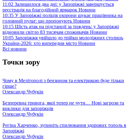
11:02
Залишилося два дні: у Запоріжжі завершується
реєстрація на благодійний ярмарок
Новини
10:35
У Запоріжжі поліція охорони шукає працівника на
головний пульт: що пропонують
Новини
10:15
Шість атак на підстанції за тиждень: у Запоріжжі
відновили світло 83 тисячам споживачів
Новини
10:05
Запоріжжя увійшло до трійки молодіжних столиць
України-2026: хто випередив місто
Новини
Всі новини
Точки зору
Чому в Мелітополі з бензином та електрикою буде тільки
гірше?
Олександр Чубукін
Безперевна тривога, якої тепер не чути… Нові загрози та
виклики для запоріжців
Олександр Чубукін
Регіна Харченко, зупиніть спилювання здорових тополь в
Запоріжжі
Олександр Чубукін