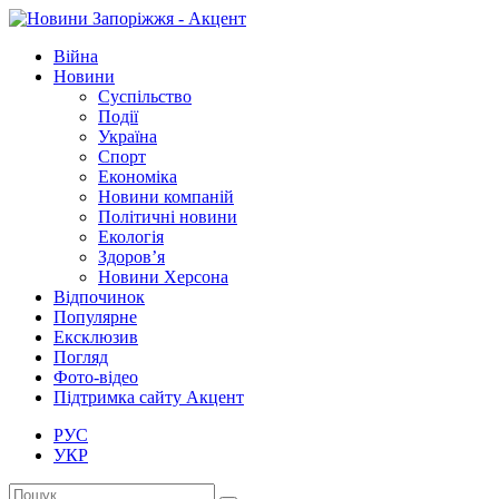
Війна
Новини
Суспільство
Події
Україна
Спорт
Економіка
Новини компаній
Політичні новини
Екологія
Здоров’я
Новини Херсона
Відпочинок
Популярне
Ексклюзив
Погляд
Фото-відео
Підтримка сайту Акцент
РУС
УКР