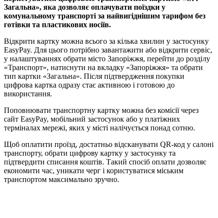
Загальна», яка дозволяє оплачувати поїздки у
комунальному транспорті за найвигіднішим тарифом без
готівки та пластикових носіїв.
Відкрити картку можна всього за кілька хвилин у застосунку
EasyPay. Для цього потрібно завантажити або відкрити сервіс,
у налаштуваннях обрати місто Запоріжжя, перейти до розділу
«Транспорт», натиснути на вкладку «Запоріжжя» та обрати
тип картки «Загальна». Після підтвердження покупки
цифрова картка одразу стає активною і готовою до
використання.
Поповнювати транспортну картку можна без комісії через
сайт EasyPay, мобільний застосунок або у платіжних
терміналах мережі, яких у місті налічується понад сотню.
Щоб оплатити проїзд, достатньо відсканувати QR-код у салоні
транспорту, обрати цифрову картку у застосунку та
підтвердити списання коштів. Такий спосіб оплати дозволяє
економити час, уникати черг і користуватися міським
транспортом максимально зручно.