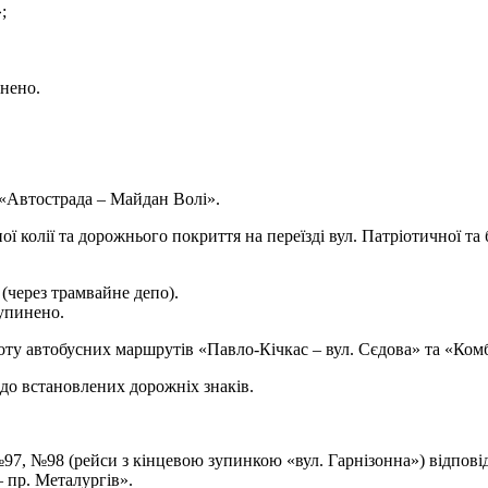
;
нено.
«Автострада – Майдан Волі».
ої колії та дорожнього покриття на переїзді вул. Патріотичної т
(через трамвайне депо).
упинено.
оту автобусних маршрутів «Павло-Кічкас – вул. Сєдова» та «Комб
до встановлених дорожніх знаків.
, №98 (рейси з кінцевою зупинкою «вул. Гарнізонна») відповід
– пр. Металургів».