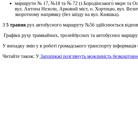
маршрути № 17, №18 та № 72 (з Бородінського мкрн та Осип
вул. Антона Незоли, Арковий міст, о. Хортицю, вул. Велич
зворотному напрямку (без заїзду на вул. Кияшка).
З
5 травня
рух автобусного маршруту №56 здійснюється відпові
Графіки руху трамвайних, тролейбусних та автобусних маршрут
У випадку змін у в роботі громадського транспорту інформація 
Читайте також: У
Запоріжжі розглянуть можливість безкоштовно