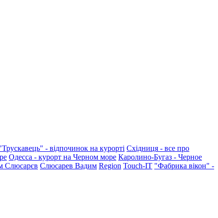
"Трускавець" - відпочинок на курорті
Східниця - все про
ре
Одесса - курорт на Черном море
Каролино-Бугаз - Черное
м Слюсарєв
Слюсарев Вадим
Region
Touch-IT
"Фабрика вікон" -