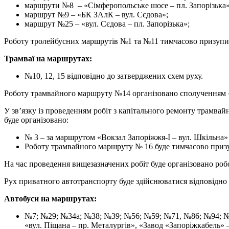
маршрути №8 – «Сімферопольське шосе – пл. Запорізька»
маршрут №9 – «БК ЗАлК – вул. Сєдова»;
маршрут №25 – «вул. Сєдова – пл. Запорізька»;
Роботу тролейбусних маршрутів №1 та №11 тимчасово призупи
Трамваї на маршрутах:
№10, 12, 15 відповідно до затверджених схем руху.
Роботу трамвайного маршруту №14 організовано сполученням 
У зв’язку із проведенням робіт з капітального ремонту трамвайн
буде організовано:
№ 3 – за маршрутом «Вокзал Запоріжжя-І – вул. Шкільна» 
Роботу трамвайного маршруту № 16 буде тимчасово приз
На час проведення вищезазначених робіт буде організовано роб
Рух приватного автотранспорту буде здійснюватися відповідно 
Автобуси на маршрутах:
№7; №29; №34а; №38; №39; №56; №59; №71, №86; №94; №97
«вул. Піщана – пр. Металургів», «Завод «Запоріжкабель» 