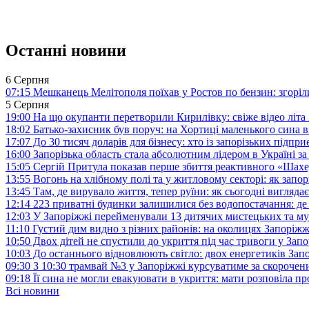
Останні новини
6 Серпня
07:15
Мешканець Мелітополя поїхав у Ростов по бензин: згоріл
5 Серпня
19:00
На що окупанти перетворили Кирилівку: свіже відео літа
18:02
Батько-захисник був поруч: на Хортиці маленького сина 
17:07
До 30 тисяч доларів для бізнесу: хто із запорізьких під
16:00
Запорізька область стала абсолютним лідером в Україні з
15:05
Сергій Притула показав перше збиття реактивного «Шах
13:55
Вогонь на хлібному полі та у житловому секторі: як запо
13:45
Там, де вирувало життя, тепер руїни: як сьогодні вигля
12:14
223 приватні будинки залишилися без водопостачання: де
12:03
У Запоріжжі перейменували 13 дитячих мистецьких та м
11:10
Густий дим видно з різних районів: на околицях Запорі
10:50
Двох дітей не спустили до укриття під час тривоги у Зап
10:03
До останнього відновлюють світло: двох енергетиків За
09:30
З 10:30 трамвай №3 у Запоріжжі курсуватиме за скороч
09:18
Її сина не могли евакуювати в укриття: мати розповіла п
Всі новини