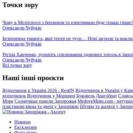
Точки зору
Чому в Мелітополі з бензином та електрикою буде тільки гірше
Олександр Чубукін
Безперевна тривога, якої тепер не чути… Нові загрози та викли
Олександр Чубукін
Регіна Харченко, зупиніть спилювання здорових тополь в Запо
Олександр Чубукін
Всі точки зору
Наші інші проєкти
Відпочинок в Україні 2026 - RestIN
Відпочинок в Україні у Кар
відпочинок
Відпочинок у Моршині
Буковель
Драгобрат
Славсь
Море
Солнечные панели Запорожья
MedoveMisto.com - натурал
пластикові вікна та двері у Запоріжжі
Штори та жалюзі у Запор
Новини
Ексклюзив
Фото-відео