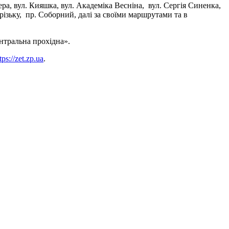
ра, вул. Кияшка, вул. Академіка Весніна, вул. Сергія Синенка,
різьку, пр. Соборний, далі за своїми маршрутами та в
нтральна прохідна».
tps://zet.zp.ua
.