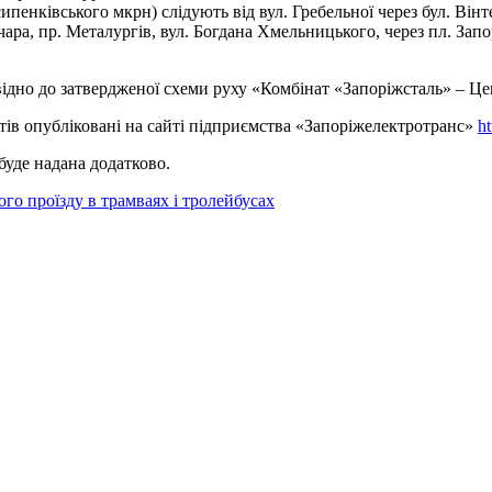
енківського мкрн) слідують від вул. Гребельної через бул. Вінте
ара, пр. Металургів, вул. Богдана Хмельницького, через пл. Запо
дно до затвердженої схеми руху «Комбінат «Запоріжсталь» – Це
ів опубліковані на сайті підприємства «Запоріжелектротранс»
ht
буде надана додатково.
го проїзду в трамваях і тролейбусах