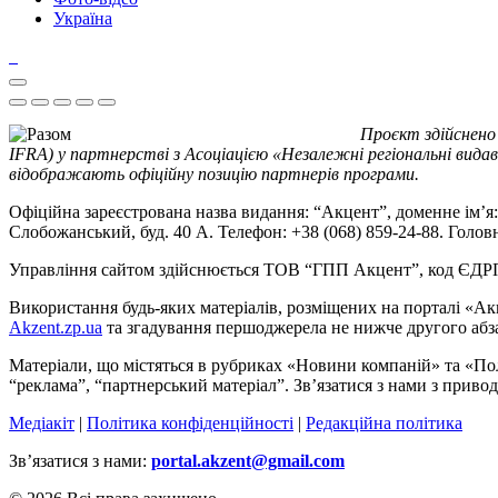
Україна
Проєкт здійснено
IFRA) у партнерстві з Асоціацією «Незалежні регіональні видав
відображають офіційну позицію партнерів програми.
Офіційна зареєстрована назва видання: “Акцент”, доменне ім’я: 
Слобожанський, буд. 40 А. Телефон: +38 (068) 859-24-88. Голо
Управління сайтом здійснюється ТОВ “ГПП Акцент”, код ЄД
Використання будь-яких матеріалів, розміщених на порталі «Ак
Akzent.zp.ua
та згадування першоджерела не нижче другого абза
Матеріали, що містяться в рубриках «Новини компаній» та «По
“реклама”, “партнерський матеріал”. Зв’язатися з нами з приво
Медіакіт
|
Політика конфіденційності
|
Редакційна політика
Зв’язатися з нами:
portal.akzent@gmail.com