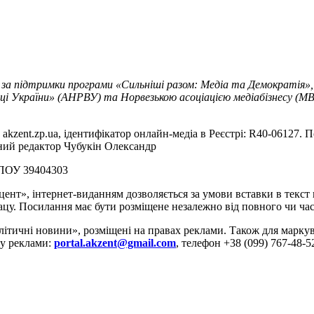
 за підтримки програми «Сильніші разом: Медіа та Демократія»,
ці України» (АНРВУ) та Норвезькою асоціацією медіабізнесу (MBL
akzent.zp.ua, ідентифікатор онлайн-медіа в Реєстрі: R40-06127. П
вний редактор Чубукін Олександр
РПОУ 39404303
цент», інтернет-виданням дозволяється за умови вставки в текс
цу. Посилання має бути розміщене незалежно від повного чи час
літичні новини», розміщені на правах реклами. Також для марк
ду реклами:
portal.akzent@gmail.com
, телефон +38 (099) 767-48-5