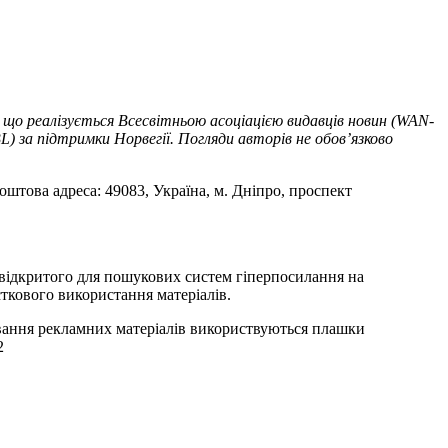
 що реалізується Всесвітньою асоціацією видавців новин (WAN-
) за підтримки Норвегії. Погляди авторів не обов’язково
оштова адреса: 49083, Україна, м. Дніпро, проспект
т відкритого для пошукових систем гіперпосилання на
ткового використання матеріалів.
ування рекламних матеріалів використвуються плашки
2