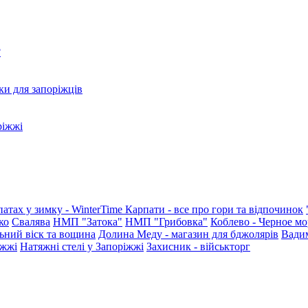
?
ки для запоріжців
ріжжі
патах у зимку - WinterTime
Карпати - все про гори та відпочинок
ко
Свалява
НМП "Затока"
НМП "Грибовка"
Коблево - Черное мо
ьний віск та вощина
Долина Меду - магазин для бджолярів
Вади
іжжі
Натяжні стелі у Запоріжжі
Захисник - військторг