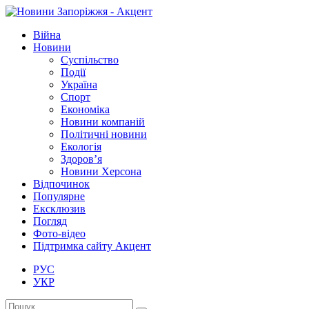
Війна
Новини
Суспільство
Події
Україна
Спорт
Економіка
Новини компаній
Політичні новини
Екологія
Здоров’я
Новини Херсона
Відпочинок
Популярне
Ексклюзив
Погляд
Фото-відео
Підтримка сайту Акцент
РУС
УКР