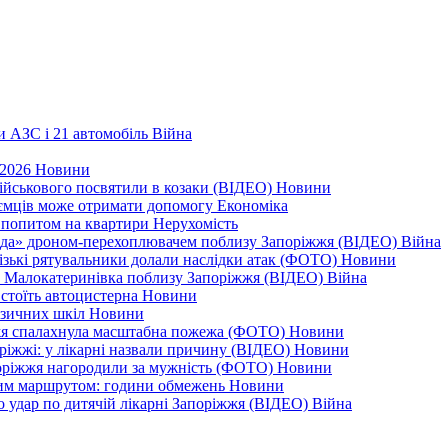
и АЗС і 21 автомобіль
Війна
 2026
Новини
військового посвятили в козаки (ВІДЕО)
Новини
приємців може отримати допомогу
Економіка
а попитом на квартири
Нерухомість
еда» дроном-перехоплювачем поблизу Запоріжжя (ВІДЕО)
Війна
різькі рятувальники долали наслідки атак (ФОТО)
Новини
дає Малокатеринівка поблизу Запоріжжя (ВІДЕО)
Війна
 стоїть автоцистерна
Новини
узичних шкіл
Новини
жжя спалахнула масштабна пожежа (ФОТО)
Новини
оріжжі: у лікарні назвали причину (ВІДЕО)
Новини
поріжжя нагородили за мужність (ФОТО)
Новини
еним маршрутом: години обмежень
Новини
ро удар по дитячій лікарні Запоріжжя (ВІДЕО)
Війна