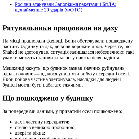
Росіяни атакували Запоріжжя ракетами і БпЛА:
щонайменше 20 ударів (ФОТО)
Рятувальники працювали на даху
На місці працювали фахівці. Вони обстежували пошкоджену
частину будинку та дах, де впав ворожий дрон. Через те, що
Shahed не здетонував, ситуація залишалася небезпечною: такі
уламки можуть становити загрозу навіть після падіння.
Мешканці кажуть, що будинок зазнав значних руйнувань,
однак головне — вдалося уникнути вибуху всередині оселі.
Якби бойова частина здетонувала, наслідки для людей і
будівлі могли бути набагато тяжчими.
Що пошкоджено у будинку
За попередніми даними, у приватній оселі пошкоджено:
дах і частину перекриття;
стелю з великою пробоїною;
двері та вікна;
внутрішнє оздоблення кімнат;