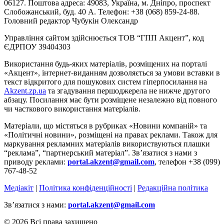
06127. Поштова адреса: 49083, Україна, м. Дніпро, проспект
Слобожанський, буд. 40 А. Телефон: +38 (068) 859-24-88.
Головний редактор Чубукін Олександр
Управління сайтом здійснюється ТОВ “ГПП Акцент”, код
ЄДРПОУ 39404303
Використання будь-яких матеріалів, розміщених на порталі
«Акцент», інтернет-виданням дозволяється за умови вставки в
текст відкритого для пошукових систем гіперпосилання на
Akzent.zp.ua
та згадування першоджерела не нижче другого
абзацу. Посилання має бути розміщене незалежно від повного
чи часткового використання матеріалів.
Матеріали, що містяться в рубриках «Новини компаній» та
«Політичні новини», розміщені на правах реклами. Також для
маркування рекламних матеріалів використвуються плашки
“реклама”, “партнерський матеріал”. Зв’язатися з нами з
приводу реклами:
portal.akzent@gmail.com
, телефон +38 (099)
767-48-52
Медіакіт
|
Політика конфіденційності
|
Редакційна політика
Зв’язатися з нами:
portal.akzent@gmail.com
© 2026 Всі права захищено