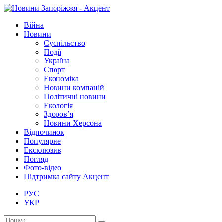
Війна
Новини
Суспільство
Події
Україна
Спорт
Економіка
Новини компаній
Політичні новини
Екологія
Здоров’я
Новини Херсона
Відпочинок
Популярне
Ексклюзив
Погляд
Фото-відео
Підтримка сайту Акцент
РУС
УКР