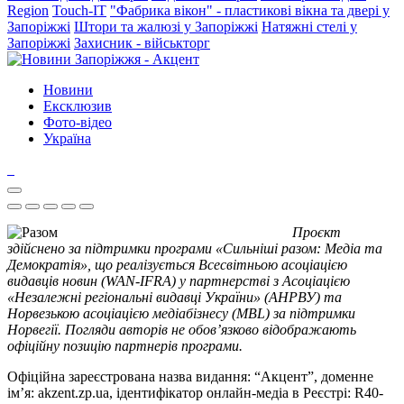
Region
Touch-IT
"Фабрика вікон" - пластикові вікна та двері у
Запоріжжі
Штори та жалюзі у Запоріжжі
Натяжні стелі у
Запоріжжі
Захисник - військторг
Новини
Ексклюзив
Фото-відео
Україна
Проєкт
здійснено за підтримки програми «Сильніші разом: Медіа та
Демократія», що реалізується Всесвітньою асоціацією
видавців новин (WAN-IFRA) у партнерстві з Асоціацією
«Незалежні регіональні видавці України» (АНРВУ) та
Норвезькою асоціацією медіабізнесу (MBL) за підтримки
Норвегії. Погляди авторів не обов’язково відображають
офіційну позицію партнерів програми.
Офіційна зареєстрована назва видання: “Акцент”, доменне
ім’я: akzent.zp.ua, ідентифікатор онлайн-медіа в Реєстрі: R40-