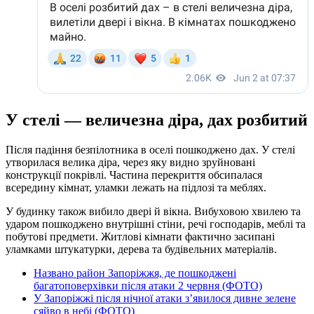
У стелі — величезна діра, дах розбитий
Після падіння безпілотника в оселі пошкоджено дах. У стелі
утворилася велика діра, через яку видно зруйновані
конструкції покрівлі. Частина перекриття обсипалася
всередину кімнат, уламки лежать на підлозі та меблях.
У будинку також вибило двері й вікна. Вибуховою хвилею та
ударом пошкоджено внутрішні стіни, речі господарів, меблі та
побутові предмети. Житлові кімнати фактично засипані
уламками штукатурки, дерева та будівельних матеріалів.
Названо район Запоріжжя, де пошкоджені
багатоповерхівки після атаки 2 червня (ФОТО)
У Запоріжжі після нічної атаки з’явилося дивне зелене
сяйво в небі (ФОТО)