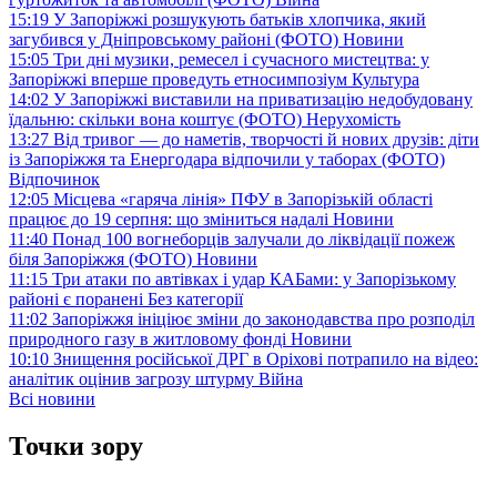
15:19
У Запоріжжі розшукують батьків хлопчика, який
загубився у Дніпровському районі (ФОТО)
Новини
15:05
Три дні музики, ремесел і сучасного мистецтва: у
Запоріжжі вперше проведуть етносимпозіум
Культура
14:02
У Запоріжжі виставили на приватизацію недобудовану
їдальню: скільки вона коштує (ФОТО)
Нерухомість
13:27
Від тривог — до наметів, творчості й нових друзів: діти
із Запоріжжя та Енергодара відпочили у таборах (ФОТО)
Відпочинок
12:05
Місцева «гаряча лінія» ПФУ в Запорізькій області
працює до 19 серпня: що зміниться надалі
Новини
11:40
Понад 100 вогнеборців залучали до ліквідації пожеж
біля Запоріжжя (ФОТО)
Новини
11:15
Три атаки по автівках і удар КАБами: у Запорізькому
районі є поранені
Без категорії
11:02
Запоріжжя ініціює зміни до законодавства про розподіл
природного газу в житловому фонді
Новини
10:10
Знищення російської ДРГ в Оріхові потрапило на відео:
аналітик оцінив загрозу штурму
Війна
Всі новини
Точки зору