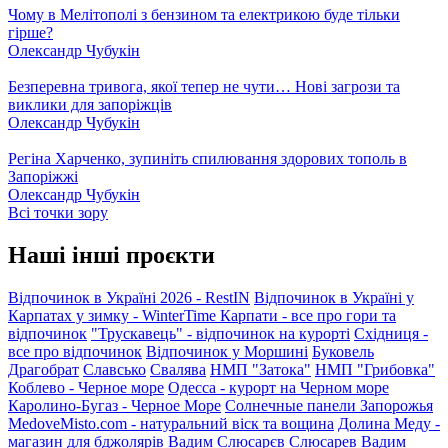
Чому в Мелітополі з бензином та електрикою буде тільки
гірше?
Олександр Чубукін
Безперевна тривога, якої тепер не чути… Нові загрози та
виклики для запоріжців
Олександр Чубукін
Регіна Харченко, зупиніть спилювання здорових тополь в
Запоріжжі
Олександр Чубукін
Всі точки зору
Наші інші проєкти
Відпочинок в Україні 2026 - RestIN
Відпочинок в Україні у
Карпатах у зимку - WinterTime
Карпати - все про гори та
відпочинок
"Трускавець" - відпочинок на курорті
Східниця -
все про відпочинок
Відпочинок у Моршині
Буковель
Драгобрат
Славсько
Свалява
НМП "Затока"
НМП "Грибовка"
Коблево - Черное море
Одесса - курорт на Черном море
Каролино-Бугаз - Черное Море
Солнечные панели Запорожья
MedoveMisto.com - натуральний віск та вощина
Долина Меду -
магазин для бджолярів
Вадим Слюсарєв
Слюсарев Вадим