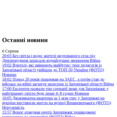
Останні новини
6 Серпня
20:03
Без світла і води: жителі окупованого села під
Дніпрорудним записали відчайдушне звернення
Війна
19:02
Вчителі, які змінюють майбутнє: троє педагогів із
Запорізької області увійшли до ТОП-50 України (ФОТО)
Новини
18:02
Понад 20 років працював на ЗАЕС, а потім став до
війська: на війні загинув захисник із Запорізької області
Війна
17:00
Експерти назвали три сценарії зими для Запоріжжя: у
найгіршому світло буде лише 4–8 годин
Новини
16:05
Двокімнатна квартира за 1 млн грн: у Запоріжжі на
аукціон виставили житло на вулиці Вишневецького (ФОТО)
Нерухомість
15:57
Ворог атакував центр Запоріжжя: пошкоджені
гуртожиток та автомобілі (ФОТО)
Війна