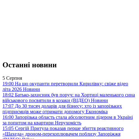
Останні новини
5 Серпня
19:00
На що окупанти перетворили Кирилівку: свіже відео
літа 2026
Новини
18:02
Батько-захисник був поруч: на Хортиці маленького сина
військового посвятили в козаки (ВІДЕО)
Новини
17:07
До 30 тисяч доларів для бізнесу: хто із запорізьких
підприємців може отримати допомогу
Економіка
16:00
Запорізька область стала абсолютним лідером в Україні
за попитом на квартири
Нерухомість
15:05
Сергій Притула показав перше збиття реактивного
«Шахеда» дроном-перехоплювачем поблизу Запоріжжя