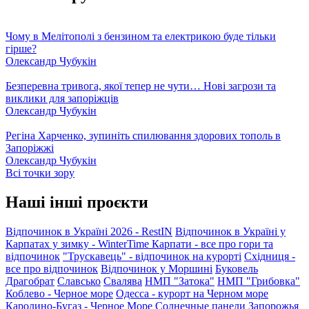
Чому в Мелітополі з бензином та електрикою буде тільки
гірше?
Олександр Чубукін
Безперевна тривога, якої тепер не чути… Нові загрози та
виклики для запоріжців
Олександр Чубукін
Регіна Харченко, зупиніть спилювання здорових тополь в
Запоріжжі
Олександр Чубукін
Всі точки зору
Наші інші проєкти
Відпочинок в Україні 2026 - RestIN
Відпочинок в Україні у
Карпатах у зимку - WinterTime
Карпати - все про гори та
відпочинок
"Трускавець" - відпочинок на курорті
Східниця -
все про відпочинок
Відпочинок у Моршині
Буковель
Драгобрат
Славсько
Свалява
НМП "Затока"
НМП "Грибовка"
Коблево - Черное море
Одесса - курорт на Черном море
Каролино-Бугаз - Черное Море
Солнечные панели Запорожья