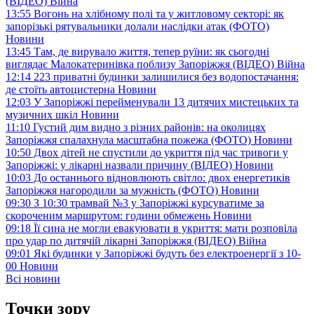
(ВІДЕО)
Війна
13:55
Вогонь на хлібному полі та у житловому секторі: як
запорізькі рятувальники долали наслідки атак (ФОТО)
Новини
13:45
Там, де вирувало життя, тепер руїни: як сьогодні
виглядає Малокатеринівка поблизу Запоріжжя (ВІДЕО)
Війна
12:14
223 приватні будинки залишилися без водопостачання:
де стоїть автоцистерна
Новини
12:03
У Запоріжжі перейменували 13 дитячих мистецьких та
музичних шкіл
Новини
11:10
Густий дим видно з різних районів: на околицях
Запоріжжя спалахнула масштабна пожежа (ФОТО)
Новини
10:50
Двох дітей не спустили до укриття під час тривоги у
Запоріжжі: у лікарні назвали причину (ВІДЕО)
Новини
10:03
До останнього відновлюють світло: двох енергетиків
Запоріжжя нагородили за мужність (ФОТО)
Новини
09:30
З 10:30 трамвай №3 у Запоріжжі курсуватиме за
скороченим маршрутом: години обмежень
Новини
09:18
Її сина не могли евакуювати в укриття: мати розповіла
про удар по дитячій лікарні Запоріжжя (ВІДЕО)
Війна
09:01
Які будинки у Запоріжжі будуть без електроенергії з 10-
00
Новини
Всі новини
Точки зору