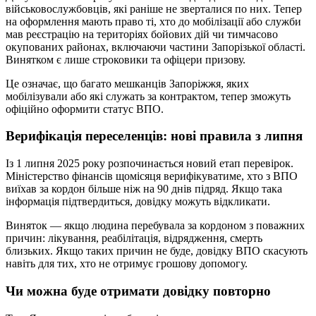
військовослужбовців, які раніше не зверталися по них. Тепер
на оформлення мають право ті, хто до мобілізації або служби
мав реєстрацію на територіях бойових дій чи тимчасово
окупованих районах, включаючи частини Запорізької області.
Винятком є лише строковики та офіцери призову.
Це означає, що багато мешканців Запоріжжя, яких
мобілізували або які служать за контрактом, тепер зможуть
офіційно оформити статус ВПО.
Верифікація переселенців: нові правила з липня
Із 1 липня 2025 року розпочинається новий етап перевірок.
Міністерство фінансів щомісяця верифікуватиме, хто з ВПО
виїхав за кордон більше ніж на 90 днів підряд. Якщо така
інформація підтвердиться, довідку можуть відкликати.
Виняток — якщо людина перебувала за кордоном з поважних
причин: лікування, реабілітація, відрядження, смерть
близьких. Якщо таких причин не буде, довідку ВПО скасують
навіть для тих, хто не отримує грошову допомогу.
Чи можна буде отримати довідку повторно