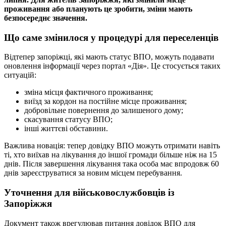
проживання або планують це зробити, зміни мають
безпосереднє значення.
Що саме змінилося у процедурі для переселенців
Відтепер запоріжці, які мають статус ВПО, можуть подавати
оновлення інформації через портал «Дія». Це стосується таких
ситуацій:
зміна місця фактичного проживання;
виїзд за кордон на постійне місце проживання;
добровільне повернення до залишеного дому;
скасування статусу ВПО;
інші життєві обставини.
Важлива новація: тепер довідку ВПО можуть отримати навіть
ті, хто виїхав на лікування до іншої громади більше ніж на 15
днів. Після завершення лікування така особа має впродовж 60
днів зареєструватися за новим місцем перебування.
Уточнення для військовослужбовців із
Запоріжжя
Документ також врегулював питання довідок ВПО для