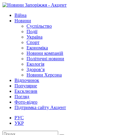
Війна
Новини
Суспільство
Події
Україна
Спорт
Економіка
Новини компаній
Політичні новини
Екологія
Здоров’я
Новини Херсона
Відпочинок
Популярне
Ексклюзив
Погляд
Фото-відео
Підтримка сайту Акцент
РУС
УКР