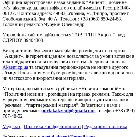
Офіційна зареєстрована назва видання: “Акцент”, доменне
ім’я: akzent.zp.ua, ідентифікатор онлайн-медіа в Реєстрі: R40-
06127. Поштова адреса: 49083, Україна, м. Дніпро, проспект
Слобожанський, буд. 40 А. Телефон: +38 (068) 859-24-88.
Головний редактор Чубукін Олександр
Управління сайтом здійснюється ТОВ “ГПП Акцент”, код
ЄДРПОУ 39404303
Використання будь-яких матеріалів, розміщених на порталі
«Акцент», інтернет-виданням дозволяється за умови вставки в
текст відкритого для пошукових систем гіперпосилання на
Akzent.zp.ua
та згадування першоджерела не нижче другого
абзацу. Посилання має бути розміщене незалежно від повного
чи часткового використання матеріалів.
Матеріали, що містяться в рубриках «Новини компаній» та
«Політичні новини», розміщені на правах реклами. Також для
маркування рекламних матеріалів використвуються плашки
“реклама”, “партнерський матеріал”. Зв’язатися з нами з
приводу реклами:
portal.akzent@gmail.com
, телефон +38 (099)
767-48-52
Медіакіт
|
Політика конфіденційності
|
Редакційна політика
Зв’язатися з нами:
portal.akzent@gmail.com