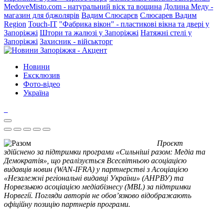
MedoveMisto.com - натуральний віск та вощина
Долина Меду -
магазин для бджолярів
Вадим Слюсарєв
Слюсарев Вадим
Region
Touch-IT
"Фабрика вікон" - пластикові вікна та двері у
Запоріжжі
Штори та жалюзі у Запоріжжі
Натяжні стелі у
Запоріжжі
Захисник - військторг
Новини
Ексклюзив
Фото-відео
Україна
Проєкт
здійснено за підтримки програми «Сильніші разом: Медіа та
Демократія», що реалізується Всесвітньою асоціацією
видавців новин (WAN-IFRA) у партнерстві з Асоціацією
«Незалежні регіональні видавці України» (АНРВУ) та
Норвезькою асоціацією медіабізнесу (MBL) за підтримки
Норвегії. Погляди авторів не обов’язково відображають
офіційну позицію партнерів програми.