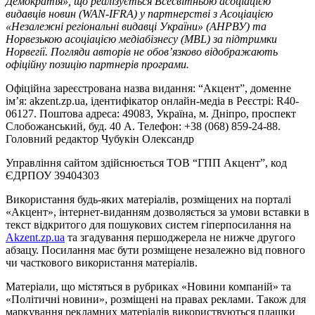
Демократія», що реалізується Всесвітньою асоціацією
видавців новин (WAN-IFRA) у партнерстві з Асоціацією
«Незалежні регіональні видавці України» (АНРВУ) та
Норвезькою асоціацією медіабізнесу (MBL) за підтримки
Норвегії. Погляди авторів не обов’язково відображають
офіційну позицію партнерів програми.
Офіційна зареєстрована назва видання: “Акцент”, доменне
ім’я: akzent.zp.ua, ідентифікатор онлайн-медіа в Реєстрі: R40-
06127. Поштова адреса: 49083, Україна, м. Дніпро, проспект
Слобожанський, буд. 40 А. Телефон: +38 (068) 859-24-88.
Головний редактор Чубукін Олександр
Управління сайтом здійснюється ТОВ “ГПП Акцент”, код
ЄДРПОУ 39404303
Використання будь-яких матеріалів, розміщених на порталі
«Акцент», інтернет-виданням дозволяється за умови вставки в
текст відкритого для пошукових систем гіперпосилання на
Akzent.zp.ua
та згадування першоджерела не нижче другого
абзацу. Посилання має бути розміщене незалежно від повного
чи часткового використання матеріалів.
Матеріали, що містяться в рубриках «Новини компаній» та
«Політичні новини», розміщені на правах реклами. Також для
маркування рекламних матеріалів використвуються плашки