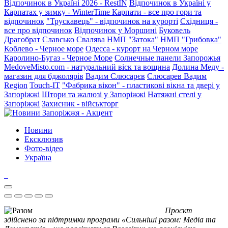
Відпочинок в Україні 2026 - RestIN
Відпочинок в Україні у
Карпатах у зимку - WinterTime
Карпати - все про гори та
відпочинок
"Трускавець" - відпочинок на курорті
Східниця -
все про відпочинок
Відпочинок у Моршині
Буковель
Драгобрат
Славсько
Свалява
НМП "Затока"
НМП "Грибовка"
Коблево - Черное море
Одесса - курорт на Черном море
Каролино-Бугаз - Черное Море
Солнечные панели Запорожья
MedoveMisto.com - натуральний віск та вощина
Долина Меду -
магазин для бджолярів
Вадим Слюсарєв
Слюсарев Вадим
Region
Touch-IT
"Фабрика вікон" - пластикові вікна та двері у
Запоріжжі
Штори та жалюзі у Запоріжжі
Натяжні стелі у
Запоріжжі
Захисник - військторг
Новини
Ексклюзив
Фото-відео
Україна
Проєкт
здійснено за підтримки програми «Сильніші разом: Медіа та