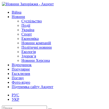
Війна
Новини
Суспільство
Події
Україна
Спорт
Економіка
Новини компаній
Політичні новини
Екологія
Здоров’я
Новини Херсона
Відпочинок
Популярне
Ексклюзив
Погляд
Фото-відео
Підтримка сайту Акцент
РУС
УКР