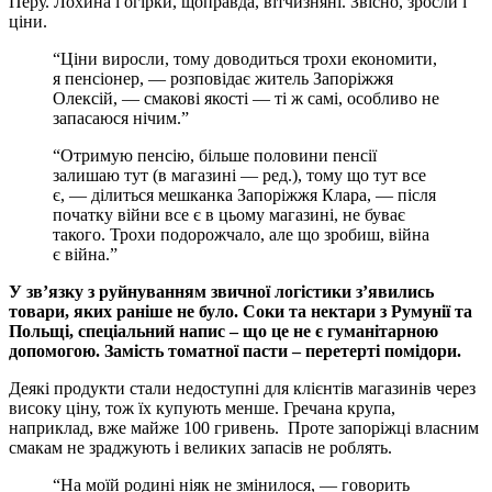
Перу. Лохина і огірки, щоправда, вітчизняні. Звісно, зросли і
ціни.
“Ціни виросли, тому доводиться трохи економити,
я пенсіонер, — розповідає житель Запоріжжя
Олексій, — смакові якості — ті ж самі, особливо не
запасаюся нічим.”
“Отримую пенсію, більше половини пенсії
залишаю тут (в магазині — ред.), тому що тут все
є, — ділиться мешканка Запоріжжя Клара, — після
початку війни все є в цьому магазині, не буває
такого. Трохи подорожчало, але що зробиш, війна
є війна.”
У зв’язку з руйнуванням звичної логістики з’явились
товари, яких раніше не було. Соки та нектари з Румунії та
Польщі, спеціальний напис – що це не є гуманітарною
допомогою. Замість томатної пасти – перетерті помідори.
Деякі продукти стали недоступні для клієнтів магазинів через
високу ціну, тож їх купують менше. Гречана крупа,
наприклад, вже майже 100 гривень. Проте запоріжці власним
смакам не зраджують і великих запасів не роблять.
“На моїй родині ніяк не змінилося, — говорить