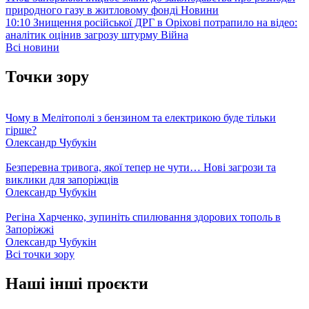
природного газу в житловому фонді
Новини
10:10
Знищення російської ДРГ в Оріхові потрапило на відео:
аналітик оцінив загрозу штурму
Війна
Всі новини
Точки зору
Чому в Мелітополі з бензином та електрикою буде тільки
гірше?
Олександр Чубукін
Безперевна тривога, якої тепер не чути… Нові загрози та
виклики для запоріжців
Олександр Чубукін
Регіна Харченко, зупиніть спилювання здорових тополь в
Запоріжжі
Олександр Чубукін
Всі точки зору
Наші інші проєкти