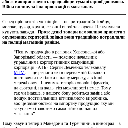
або ж використовують проднабори гуманітарної допомоги.
Війна вплинула і на пропозиції в магазинах.
Серед пріоритетів українців – товари традиційні: яйця,
молоко, цукор, крупи, сезонні овочі та фрукти. Це купували і
купують завжди.
Проте деякі товари неможливо привезти з
окупованих територій, звідки вони традиційно потрапляли
на полиці магазинів раніше.
“Певну продукцію в регіонах Херсонської або
Запорізької області, — пояснює начальник
управління з корпоративних комунікацій
корпорації «АТБ» Сергій Демченко телеканалу
МТМ
, — це регіони які в переважній більшості
поставляли не тільки в нашу мережу, а в інші
мережі овочі. І певну категорію овочів і фруктів,
на сьогодні, на жаль, тієї можливості немає. Тому,
так чи інакше, з нашого боку робиться заміна або
пошук постачальників вітчизняного виробника,
або це замінюються на імпортну продукцію яку ми
закупаємо і завозимо самостійно до наших
магазинів”
Тому кавуни тепер з Македонії та Туреччини, а виноград – з