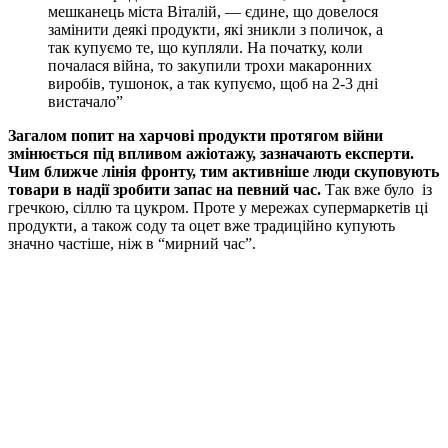
мешканець міста Віталій, — єдине, що довелося
замінити деякі продукти, які зникли з поличок, а
так купуємо те, що купляли. На початку, коли
почалася війна, то закупили трохи макаронних
виробів, тушонок, а так купуємо, щоб на 2-3 дні
вистачало”
Загалом попит на харчові продукти протягом війни
змінюється під впливом ажіотажу, зазначають експерти.
Чим ближче лінія фронту, тим активніше люди скуповують
товари в надії зробити запас на певний час.
Так вже було із
гречкою, сіллю та цукром. Проте у мережах супермаркетів ці
продукти, а також соду та оцет вже традиційно купують
значно частіше, ніж в “мирний час”.