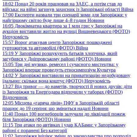
18:02
Понад 20 років працював на ЗАЕС, а потім став до
війська: на війні загинув захисник із Запорізької області
Війна
17:00
Експерти назвали три сценарії зими для Запоріжжя: у
найгіршому світло буде лише 4–8 годин
Новини
16:05
Двокімнатна квартира за 1 млн грн: у Запоріжжі на
аукціон виставили житло на вулиці Вишневецького (ФОТО)
Нерухомість
15:57
Ворог атакував центр Запоріжжя: пошкоджені
гуртожиток та автомобілі (ФОТО)
Війна
15:19
У Запоріжжі розшукують батьків хлопчика, який
загубився у Дніпровському районі (ФОТО)
Новини
15:05
Три дні музики, ремесел і сучасного мистецтва: у
Запоріжжі вперше проведуть етносимпозіум
Культура
14:02
У Запоріжжі виставили на приватизацію недобудовану
їдальню: скільки вона коштує (ФОТО)
Нерухомість
13:27
Від тривог — до наметів, творчості й нових друзів: діти
із Запоріжжя та Енергодара відпочили у таборах (ФОТО)
Відпочинок
12:05
Місцева «гаряча лінія» ПФУ в Запорізькій області
працює до 19 серпня: що зміниться надалі
Новини
11:40
Понад 100 вогнеборців залучали до ліквідації пожеж
біля Запоріжжя (ФОТО)
Новини
11:15
Три атаки по автівках і удар КАБами: у Запорізькому
районі є поранені
Без категорії
11:02
Запоріжжя ініціює зміни до законодавства про розподіл