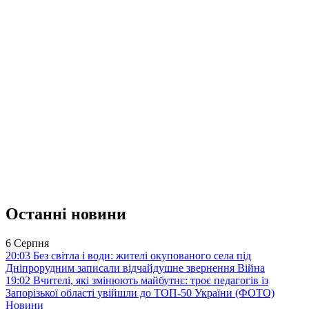
Останні новини
6 Серпня
20:03
Без світла і води: жителі окупованого села під
Дніпрорудним записали відчайдушне звернення
Війна
19:02
Вчителі, які змінюють майбутнє: троє педагогів із
Запорізької області увійшли до ТОП-50 України (ФОТО)
Новини