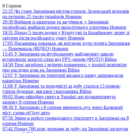
8 Серпня
21:35
Чи стане Запоріжжя містом-героєм: Зеленський відповів
на петицію 25 тисяч українців
Новини
20:30
Вийшов із квартири та загубився: у Запоріжжі
поліцейські знайшли рідних малолітнього хлопчика
Новини
18:31
Понад 5 тисяч родин у Кушугумі та Балабиному знову зі
світлом після російського удару
Новини
17:05
Пасажирка показала, як виглядає купе потяга Запоріжжя
— Перемишль (ВІДЕО)
Новини
15:45
У Запоріжжі на футбольному майданчику школи
встановили захисні сітки від FPV-дронів (ФОТО)
Війна
14:50
Троє загиблих і четверо поранених: у поліції розповіли
про наслідки атак на Запоріжжі
Війна
12:07
У Запоріжжі на території міського парку запровадили
карантин
Новини
11:08
У Запоріжжі та передмісті за добу сталося 13 пожеж:
горіли будинки, магазин і вантажівка
Війна
09:02
Нове офіційне свято в Україні: що відзначатимуть
щороку 8 серпня
Новини
08:30
У Запоріжжі з 8 серпня змінюють рух через Балковий
міст: схема об’їзду
авто
07:56
Зміни в роботі громадського траспорту в Запоріжжі на 8
серпня
Новини
07:42
Понад 700 атак дронами за добу: на Запоріжжі загинули