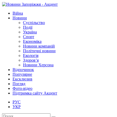
Війна
Новини
Суспільство
Події
Україна
Спорт
Економіка
Новини компаній
Політичні новини
Екологія
Здоров’я
Новини Херсона
Відпочинок
Популярне
Ексклюзив
Погляд
Фото-відео
Підтримка сайту Акцент
РУС
УКР