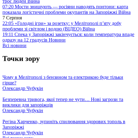
троє людей
Війна
07:20
Мости знищують — росіяни наводять понтони: карта
показала логістичні проблеми окупантів на Запоріжжі
Війна
7 Серпня
22:05
«Голодні ігри» за розетку: у Мелітополі п’яту добу
проблеми зі світлом і водою (ВІДЕО)
Війна
19:11
Спека у Запоріжжі закінчується: коли температура впаде
одразу на 12 градусів
Новини
Всі новини
Точки зору
Чому в Мелітополі з бензином та електрикою буде тільки
гірше?
Олександр Чубукін
Безперевна тривога, якої тепер не чути… Нові загрози та
виклики для запоріжців
Олександр Чубукін
Регіна Харченко, зупиніть спилювання здорових тополь в
Запоріжжі
Олександр Чубукін