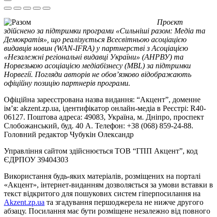
Проєкт
здійснено за підтримки програми «Сильніші разом: Медіа та
Демократія», що реалізується Всесвітньою асоціацією
видавців новин (WAN-IFRA) у партнерстві з Асоціацією
«Незалежні регіональні видавці України» (АНРВУ) та
Норвезькою асоціацією медіабізнесу (MBL) за підтримки
Норвегії. Погляди авторів не обов’язково відображають
офіційну позицію партнерів програми.
Офіційна зареєстрована назва видання: “Акцент”, доменне
ім’я: akzent.zp.ua, ідентифікатор онлайн-медіа в Реєстрі: R40-
06127. Поштова адреса: 49083, Україна, м. Дніпро, проспект
Слобожанський, буд. 40 А. Телефон: +38 (068) 859-24-88.
Головний редактор Чубукін Олександр
Управління сайтом здійснюється ТОВ “ГПП Акцент”, код
ЄДРПОУ 39404303
Використання будь-яких матеріалів, розміщених на порталі
«Акцент», інтернет-виданням дозволяється за умови вставки в
текст відкритого для пошукових систем гіперпосилання на
Akzent.zp.ua
та згадування першоджерела не нижче другого
абзацу. Посилання має бути розміщене незалежно від повного