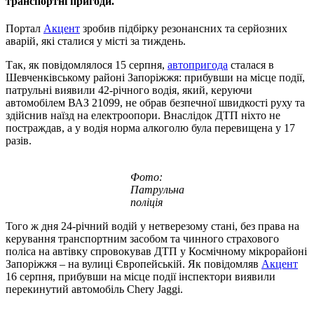
транспортні пригоди.
Портал
Акцент
зробив підбірку резонансних та серйозних
аварій, які сталися у місті за тиждень.
Так, як повідомлялося 15 серпня,
автопригода
сталася в
Шевченківському районі Запоріжжя: прибувши на місце події,
патрульні виявили 42-річного водія, який, керуючи
автомобілем ВАЗ 21099, не обрав безпечної швидкості руху та
здійснив наїзд на електроопори. Внаслідок ДТП ніхто не
постраждав, а у водія норма алкоголю була перевищена у 17
разів.
Фото:
Патрульна
поліція
Того ж дня 24-річний водій у нетверезому стані, без права на
керування транспортним засобом та чинного страхового
поліса на автівку спровокував ДТП у Космічному мікрорайоні
Запоріжжя – на вулиці Європейській. Як повідомляв
Акцент
16 серпня, прибувши на місце події інспектори виявили
перекинутий автомобіль Chery Jaggi.