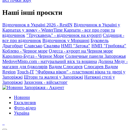
Всі точки зору
Наші інші проєкти
Відпочинок в Україні 2026 - RestIN
Відпочинок в Україні у
Карпатах у зимку - WinterTime
Карпати - все про гори та
відпочинок
"Трускавець" - відпочинок на курорті
Східниця -
все про відпочинок
Відпочинок у Моршині
Буковель
Драгобрат
Славсько
Свалява
НМП "Затока"
НМП "Грибовка"
Коблево - Черное море
Одесса - курорт на Черном море
Каролино-Бугаз - Черное Море
Солнечные панели Запорожья
MedoveMisto.com - натуральний віск та вощина
Долина Меду -
магазин для бджолярів
Вадим Слюсарєв
Слюсарев Вадим
Region
Touch-IT
"Фабрика вікон" - пластикові вікна та двері у
Запоріжжі
Штори та жалюзі у Запоріжжі
Натяжні стелі у
Запоріжжі
Захисник - військторг
Новини
Ексклюзив
Фото-відео
Україна