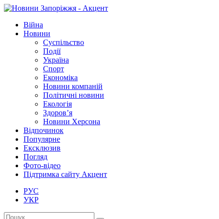
Війна
Новини
Суспільство
Події
Україна
Спорт
Економіка
Новини компаній
Політичні новини
Екологія
Здоров’я
Новини Херсона
Відпочинок
Популярне
Ексклюзив
Погляд
Фото-відео
Підтримка сайту Акцент
РУС
УКР