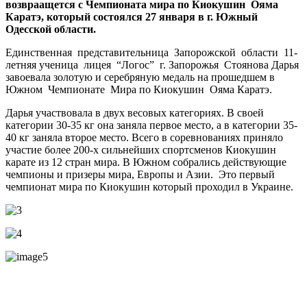
возвраащется с Чемпионата мира по Киокушин Ояма
Каратэ, который состоялся 27 января в г. Южный
Одесской области.
Единственная представительница Запорожской области 11-
летняя ученица лицея “Логос” г. Запорожья Стоянова Дарья
завоевала золотую и серебряную медаль на прошедшем в
Южном Чемпионате Мира по Киокушин Ояма Каратэ.
Дарья участвовала в двух весовых категориях. В своей
категории 30-35 кг она заняла первое место, а в категории 35-
40 кг заняла второе место. Всего в соревнованиях приняло
участие более 200-х сильнейших спортсменов Киокушин
карате из 12 стран мира. В Южном собрались действующие
чемпионы и призеры мира, Европы и Азии. Это первый
чемпионат мира по Киокушин который проходил в Украине.