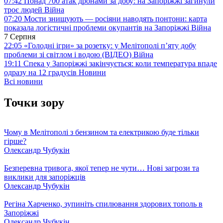
07:42
Понад 700 атак дронами за добу: на Запоріжжі загинули
троє людей
Війна
07:20
Мости знищують — росіяни наводять понтони: карта
показала логістичні проблеми окупантів на Запоріжжі
Війна
7 Серпня
22:05
«Голодні ігри» за розетку: у Мелітополі п’яту добу
проблеми зі світлом і водою (ВІДЕО)
Війна
19:11
Спека у Запоріжжі закінчується: коли температура впаде
одразу на 12 градусів
Новини
Всі новини
Точки зору
Чому в Мелітополі з бензином та електрикою буде тільки
гірше?
Олександр Чубукін
Безперевна тривога, якої тепер не чути… Нові загрози та
виклики для запоріжців
Олександр Чубукін
Регіна Харченко, зупиніть спилювання здорових тополь в
Запоріжжі
Олександр Чубукін