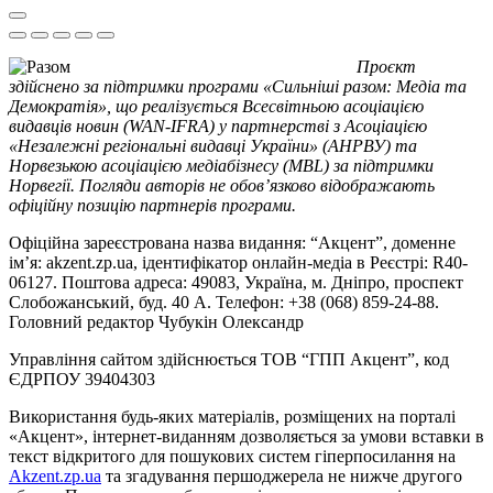
Проєкт
здійснено за підтримки програми «Сильніші разом: Медіа та
Демократія», що реалізується Всесвітньою асоціацією
видавців новин (WAN-IFRA) у партнерстві з Асоціацією
«Незалежні регіональні видавці України» (АНРВУ) та
Норвезькою асоціацією медіабізнесу (MBL) за підтримки
Норвегії. Погляди авторів не обов’язково відображають
офіційну позицію партнерів програми.
Офіційна зареєстрована назва видання: “Акцент”, доменне
ім’я: akzent.zp.ua, ідентифікатор онлайн-медіа в Реєстрі: R40-
06127. Поштова адреса: 49083, Україна, м. Дніпро, проспект
Слобожанський, буд. 40 А. Телефон: +38 (068) 859-24-88.
Головний редактор Чубукін Олександр
Управління сайтом здійснюється ТОВ “ГПП Акцент”, код
ЄДРПОУ 39404303
Використання будь-яких матеріалів, розміщених на порталі
«Акцент», інтернет-виданням дозволяється за умови вставки в
текст відкритого для пошукових систем гіперпосилання на
Akzent.zp.ua
та згадування першоджерела не нижче другого