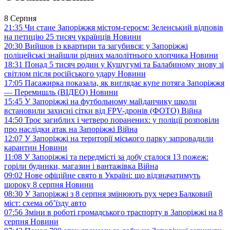
8 Серпня
21:35
Чи стане Запоріжжя містом-героєм: Зеленський відповів
на петицію 25 тисяч українців
Новини
20:30
Вийшов із квартири та загубився: у Запоріжжі
поліцейські знайшли рідних малолітнього хлопчика
Новини
18:31
Понад 5 тисяч родин у Кушугумі та Балабиному знову зі
світлом після російського удару
Новини
17:05
Пасажирка показала, як виглядає купе потяга Запоріжжя
— Перемишль (ВІДЕО)
Новини
15:45
У Запоріжжі на футбольному майданчику школи
встановили захисні сітки від FPV-дронів (ФОТО)
Війна
14:50
Троє загиблих і четверо поранених: у поліції розповіли
про наслідки атак на Запоріжжі
Війна
12:07
У Запоріжжі на території міського парку запровадили
карантин
Новини
11:08
У Запоріжжі та передмісті за добу сталося 13 пожеж:
горіли будинки, магазин і вантажівка
Війна
09:02
Нове офіційне свято в Україні: що відзначатимуть
щороку 8 серпня
Новини
08:30
У Запоріжжі з 8 серпня змінюють рух через Балковий
міст: схема об’їзду
авто
07:56
Зміни в роботі громадського траспорту в Запоріжжі на 8
серпня
Новини