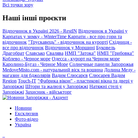
Всі точки зору
Наші інші проєкти
Відпочинок в Україні 2026 - RestIN
Відпочинок в Україні у
Карпатах у зимку - WinterTime
Карпати - все про гори та
відпочинок
"Трускавець" - відпочинок на курорті
Східниця -
все про відпочинок
Відпочинок у Моршині
Буковель
Драгобрат
Славсько
Свалява
НМП "Затока"
НМП "Грибовка"
Коблево - Черное море
Одесса - курорт на Черном море
Каролино-Бугаз - Черное Море
Солнечные панели Запорожья
MedoveMisto.com - натуральний віск та вощина
Долина Меду -
магазин для бджолярів
Вадим Слюсарєв
Слюсарев Вадим
Region
Touch-IT
"Фабрика вікон" - пластикові вікна та двері у
Запоріжжі
Штори та жалюзі у Запоріжжі
Натяжні стелі у
Запоріжжі
Захисник - військторг
Новини
Ексклюзив
Фото-відео
Україна