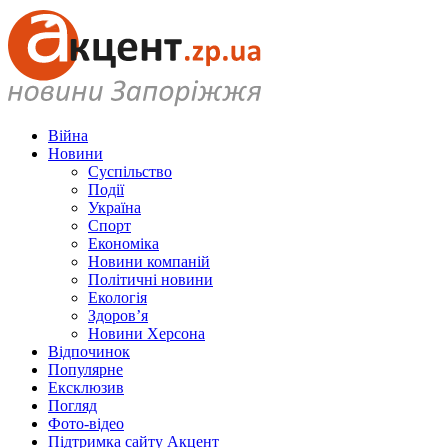
Війна
Новини
Суспільство
Події
Україна
Спорт
Економіка
Новини компаній
Політичні новини
Екологія
Здоров’я
Новини Херсона
Відпочинок
Популярне
Ексклюзив
Погляд
Фото-відео
Підтримка сайту Акцент