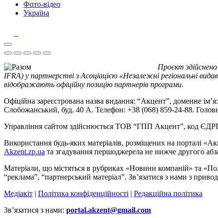
Фото-відео
Україна
Проєкт здійснено
IFRA) у партнерстві з Асоціацією «Незалежні регіональні видав
відображають офіційну позицію партнерів програми.
Офіційна зареєстрована назва видання: “Акцент”, доменне ім’я: 
Слобожанський, буд. 40 А. Телефон: +38 (068) 859-24-88. Голо
Управління сайтом здійснюється ТОВ “ГПП Акцент”, код ЄД
Використання будь-яких матеріалів, розміщених на порталі «Ак
Akzent.zp.ua
та згадування першоджерела не нижче другого абза
Матеріали, що містяться в рубриках «Новини компаній» та «По
“реклама”, “партнерський матеріал”. Зв’язатися з нами з приво
Медіакіт
|
Політика конфіденційності
|
Редакційна політика
Зв’язатися з нами:
portal.akzent@gmail.com