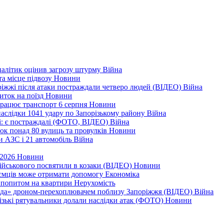
налітик оцінив загрозу штурму
Війна
та місце підвозу
Новини
оріжжі після атаки постраждали четверо людей (ВІДЕО)
Війна
иток на поїзд
Новини
 працює транспорт 6 серпня
Новини
наслідки 1041 удару по Запорізькому району
Війна
і: є постраждалі (ФОТО, ВІДЕО)
Війна
ок понад 80 вулиць та провулків
Новини
и АЗС і 21 автомобіль
Війна
 2026
Новини
військового посвятили в козаки (ВІДЕО)
Новини
приємців може отримати допомогу
Економіка
а попитом на квартири
Нерухомість
еда» дроном-перехоплювачем поблизу Запоріжжя (ВІДЕО)
Війна
різькі рятувальники долали наслідки атак (ФОТО)
Новини