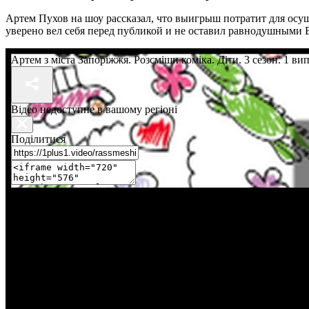
Артем Пухов на шоу рассказал, что выигрыш потратит для осущ
уверено вел себя перед публикой и не оставил равнодушными 