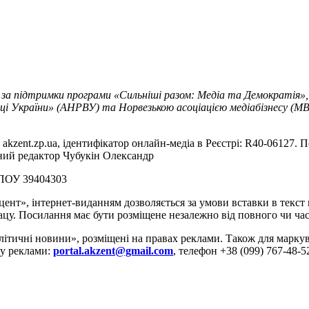
 за підтримки програми «Сильніші разом: Медіа та Демократія»,
ці України» (АНРВУ) та Норвезькою асоціацією медіабізнесу (MBL
akzent.zp.ua, ідентифікатор онлайн-медіа в Реєстрі: R40-06127. П
вний редактор Чубукін Олександр
РПОУ 39404303
цент», інтернет-виданням дозволяється за умови вставки в текс
цу. Посилання має бути розміщене незалежно від повного чи час
літичні новини», розміщені на правах реклами. Також для марк
ду реклами:
portal.akzent@gmail.com
, телефон +38 (099) 767-48-5