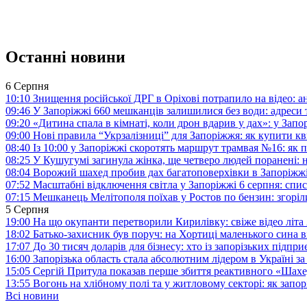
Останні новини
6 Серпня
10:10
Знищення російської ДРГ в Оріхові потрапило на відео: а
09:46
У Запоріжжі 660 мешканців залишилися без води: адреси 
09:20
«Дитина спала в кімнаті, коли дрон вдарив у дах»: у Зап
09:00
Нові правила “Укрзалізниці” для Запоріжжя: як купити кв
08:40
Із 10:00 у Запоріжжі скоротять маршрут трамвая №16: як
08:25
У Кушугумі загинула жінка, ще четверо людей поранені: 
08:04
Ворожий шахед пробив дах багатоповерхівки в Запоріжж
07:52
Масштабні відключення світла у Запоріжжі 6 серпня: спис
07:15
Мешканець Мелітополя поїхав у Ростов по бензин: згоріл
5 Серпня
19:00
На що окупанти перетворили Кирилівку: свіже відео літа
18:02
Батько-захисник був поруч: на Хортиці маленького сина 
17:07
До 30 тисяч доларів для бізнесу: хто із запорізьких під
16:00
Запорізька область стала абсолютним лідером в Україні з
15:05
Сергій Притула показав перше збиття реактивного «Шах
13:55
Вогонь на хлібному полі та у житловому секторі: як запо
Всі новини