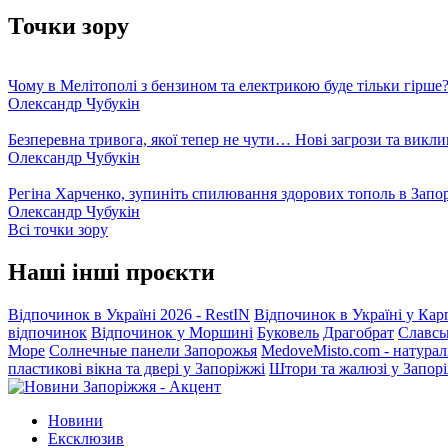
Точки зору
Чому в Мелітополі з бензином та електрикою буде тільки гірше
Олександр Чубукін
Безперевна тривога, якої тепер не чути… Нові загрози та викли
Олександр Чубукін
Регіна Харченко, зупиніть спилювання здорових тополь в Запо
Олександр Чубукін
Всі точки зору
Наші інші проєкти
Відпочинок в Україні 2026 - RestIN
Відпочинок в Україні у Кар
відпочинок
Відпочинок у Моршині
Буковель
Драгобрат
Славсь
Море
Солнечные панели Запорожья
MedoveMisto.com - натурал
пластикові вікна та двері у Запоріжжі
Штори та жалюзі у Запор
Новини
Ексклюзив