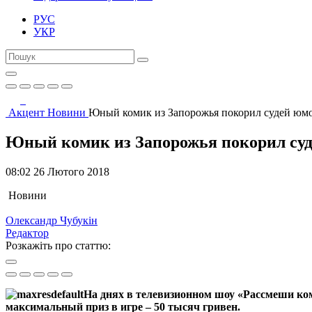
РУС
УКР
Акцент
Новини
Юный комик из Запорожья покорил судей юмо
Юный комик из Запорожья покорил суд
08:02 26 Лютого 2018
Новини
Олександр Чубукін
Редактор
Розкажіть про статтю:
На днях в телевизионном шоу «Рассмеши ко
максимальный приз в игре – 50 тысяч гривен.