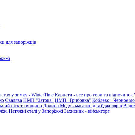
?
ки для запоріжців
ріжжі
патах у зимку - WinterTime
Карпати - все про гори та відпочинок
ко
Свалява
НМП "Затока"
НМП "Грибовка"
Коблево - Черное мо
ьний віск та вощина
Долина Меду - магазин для бджолярів
Вади
іжжі
Натяжні стелі у Запоріжжі
Захисник - військторг