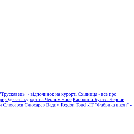
"Трускавець" - відпочинок на курорті
Східниця - все про
ре
Одесса - курорт на Черном море
Каролино-Бугаз - Черное
м Слюсарєв
Слюсарев Вадим
Region
Touch-IT
"Фабрика вікон" -