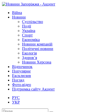
Війна
Новини
Суспільство
Події
Україна
Спорт
Економіка
Новини компаній
Політичні новини
Екологія
Здоров’я
Новини Херсона
Відпочинок
Популярне
Ексклюзив
Погляд
Фото-відео
Підтримка сайту Акцент
РУС
УКР