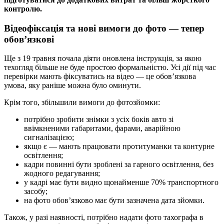
контролю.
Відеофіксація та нові вимоги до фото — тепер
обов’язкові
Ще з 19 травня почала діяти оновлена інструкція, за якою
техогляд більше не буде простою формальністю. Усі дії під час
перевірки мають фіксуватись на відео — це обов’язкова
умова, яку раніше можна було оминути.
Крім того, збільшили вимоги до фотозйомки:
потрібно зробити знімки з усіх боків авто зі
ввімкненими габаритами, фарами, аварійною
сигналізацією;
якщо є — мають працювати протитуманки та контурне
освітлення;
кадри повинні бути зроблені за гарного освітлення, без
жодного редагування;
у кадрі має бути видно щонайменше 70% транспортного
засобу;
на фото обов’язково має бути зазначена дата зйомки.
Також, у разі наявності, потрібно надати фото тахографа в