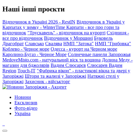
Наші інші проєкти
Відпочинок в Україні 2026 - RestIN
Відпочинок в Україні у
Карпатах у зимку - WinterTime
Карпати - все про гори та
відпочинок
"Трускавець" - відпочинок на курорті
Східниця -
все про відпочинок
Відпочинок у Моршині
Буковель
Драгобрат
Славсько
Свалява
НМП "Затока"
НМП "Грибовка"
Коблево - Черное море
Одесса - курорт на Черном море
Каролино-Бугаз - Черное Море
Солнечные панели Запорожья
MedoveMisto.com - натуральний віск та вощина
Долина Меду -
магазин для бджолярів
Вадим Слюсарєв
Слюсарев Вадим
Region
Touch-IT
"Фабрика вікон" - пластикові вікна та двері у
Запоріжжі
Штори та жалюзі у Запоріжжі
Натяжні стелі у
Запоріжжі
Захисник - військторг
Новини
Ексклюзив
Фото-відео
Україна