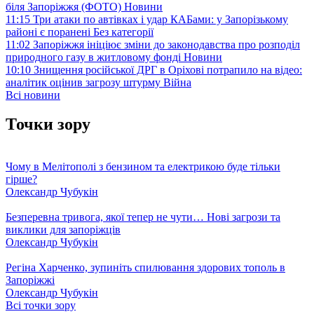
біля Запоріжжя (ФОТО)
Новини
11:15
Три атаки по автівках і удар КАБами: у Запорізькому
районі є поранені
Без категорії
11:02
Запоріжжя ініціює зміни до законодавства про розподіл
природного газу в житловому фонді
Новини
10:10
Знищення російської ДРГ в Оріхові потрапило на відео:
аналітик оцінив загрозу штурму
Війна
Всі новини
Точки зору
Чому в Мелітополі з бензином та електрикою буде тільки
гірше?
Олександр Чубукін
Безперевна тривога, якої тепер не чути… Нові загрози та
виклики для запоріжців
Олександр Чубукін
Регіна Харченко, зупиніть спилювання здорових тополь в
Запоріжжі
Олександр Чубукін
Всі точки зору