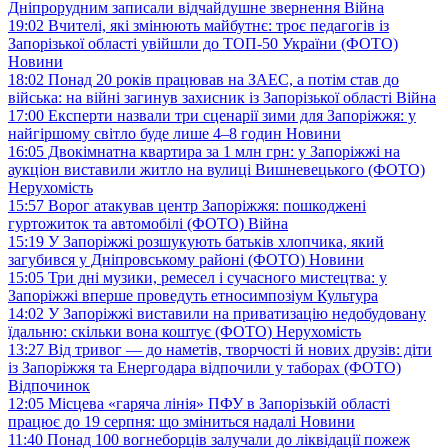
Дніпрорудним записали відчайдушне звернення
Війна
19:02
Вчителі, які змінюють майбутнє: троє педагогів із
Запорізької області увійшли до ТОП-50 України (ФОТО)
Новини
18:02
Понад 20 років працював на ЗАЕС, а потім став до
війська: на війні загинув захисник із Запорізької області
Війна
17:00
Експерти назвали три сценарії зими для Запоріжжя: у
найгіршому світло буде лише 4–8 годин
Новини
16:05
Двокімнатна квартира за 1 млн грн: у Запоріжжі на
аукціон виставили житло на вулиці Вишневецького (ФОТО)
Нерухомість
15:57
Ворог атакував центр Запоріжжя: пошкоджені
гуртожиток та автомобілі (ФОТО)
Війна
15:19
У Запоріжжі розшукують батьків хлопчика, який
загубився у Дніпровському районі (ФОТО)
Новини
15:05
Три дні музики, ремесел і сучасного мистецтва: у
Запоріжжі вперше проведуть етносимпозіум
Культура
14:02
У Запоріжжі виставили на приватизацію недобудовану
їдальню: скільки вона коштує (ФОТО)
Нерухомість
13:27
Від тривог — до наметів, творчості й нових друзів: діти
із Запоріжжя та Енергодара відпочили у таборах (ФОТО)
Відпочинок
12:05
Місцева «гаряча лінія» ПФУ в Запорізькій області
працює до 19 серпня: що зміниться надалі
Новини
11:40
Понад 100 вогнеборців залучали до ліквідації пожеж