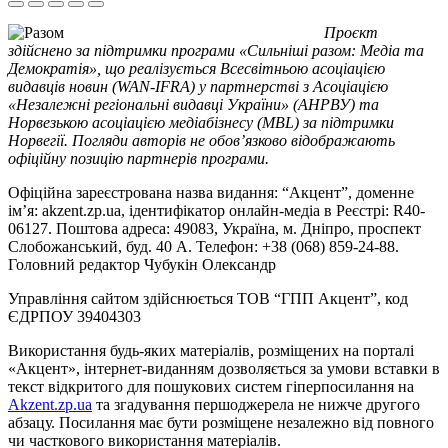
Проєкт
здійснено за підтримки програми «Сильніші разом: Медіа та
Демократія», що реалізується Всесвітньою асоціацією
видавців новин (WAN-IFRA) у партнерстві з Асоціацією
«Незалежні регіональні видавці України» (АНРВУ) та
Норвезькою асоціацією медіабізнесу (MBL) за підтримки
Норвегії. Погляди авторів не обов’язково відображають
офіційну позицію партнерів програми.
Офіційна зареєстрована назва видання: “Акцент”, доменне
ім’я: akzent.zp.ua, ідентифікатор онлайн-медіа в Реєстрі: R40-
06127. Поштова адреса: 49083, Україна, м. Дніпро, проспект
Слобожанський, буд. 40 А. Телефон: +38 (068) 859-24-88.
Головний редактор Чубукін Олександр
Управління сайтом здійснюється ТОВ “ГПП Акцент”, код
ЄДРПОУ 39404303
Використання будь-яких матеріалів, розміщених на порталі
«Акцент», інтернет-виданням дозволяється за умови вставки в
текст відкритого для пошукових систем гіперпосилання на
Akzent.zp.ua
та згадування першоджерела не нижче другого
абзацу. Посилання має бути розміщене незалежно від повного
чи часткового використання матеріалів.