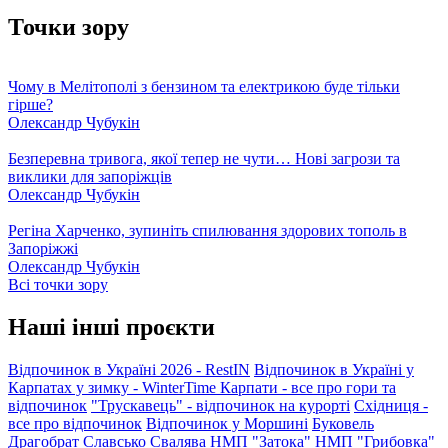
Точки зору
Чому в Мелітополі з бензином та електрикою буде тільки
гірше?
Олександр Чубукін
Безперевна тривога, якої тепер не чути… Нові загрози та
виклики для запоріжців
Олександр Чубукін
Регіна Харченко, зупиніть спилювання здорових тополь в
Запоріжжі
Олександр Чубукін
Всі точки зору
Наші інші проєкти
Відпочинок в Україні 2026 - RestIN
Відпочинок в Україні у
Карпатах у зимку - WinterTime
Карпати - все про гори та
відпочинок
"Трускавець" - відпочинок на курорті
Східниця -
все про відпочинок
Відпочинок у Моршині
Буковель
Драгобрат
Славсько
Свалява
НМП "Затока"
НМП "Грибовка"