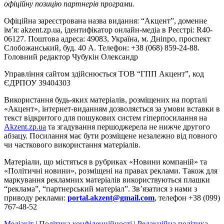
офіційну позицію партнерів програми.
Офіційна зареєстрована назва видання: “Акцент”, доменне
ім’я: akzent.zp.ua, ідентифікатор онлайн-медіа в Реєстрі: R40-
06127. Поштова адреса: 49083, Україна, м. Дніпро, проспект
Слобожанський, буд. 40 А. Телефон: +38 (068) 859-24-88.
Головний редактор Чубукін Олександр
Управління сайтом здійснюється ТОВ “ГПП Акцент”, код
ЄДРПОУ 39404303
Використання будь-яких матеріалів, розміщених на порталі
«Акцент», інтернет-виданням дозволяється за умови вставки в
текст відкритого для пошукових систем гіперпосилання на
Akzent.zp.ua
та згадування першоджерела не нижче другого
абзацу. Посилання має бути розміщене незалежно від повного
чи часткового використання матеріалів.
Матеріали, що містяться в рубриках «Новини компаній» та
«Політичні новини», розміщені на правах реклами. Також для
маркування рекламних матеріалів використвуються плашки
“реклама”, “партнерський матеріал”. Зв’язатися з нами з
приводу реклами:
portal.akzent@gmail.com
, телефон +38 (099)
767-48-52
Медіакіт
|
Політика конфіденційності
|
Редакційна політика