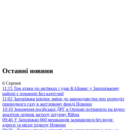
Останні новини
6 Серпня
11:15
Три атаки по автівках і удар КАБами: у Запорізькому
районі є поранені
Без категорії
11:02
Запоріжжя ініціює зміни до законодавства про розподіл
природного газу в житловому фонді
Новини
10:10
Знищення російської ДРГ в Оріхові потрапило на відео:
аналітик оцінив загрозу штурму
Війна
09:46
У Запоріжжі 660 мешканців залишилися без води:
адреси та місце підвозу
Новини