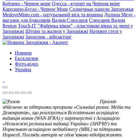
Коблево - Черное море
Одесса - курорт на Черном море
Каролино-Бугаз - Черное Море
Солнечные панели Запорожья
MedoveMisto.com - натуральний віск та вощина
Долина Меду -
магазин для бджолярів
Вадим Слюсарєв
Слюсарев Вадим
Region
Touch-IT
"Фабрика вікон" - пластикові вікна та двері у
Запоріжжі
Штори та жалюзі у Запоріжжі
Натяжні стелі у
Запоріжжі
Захисник - військторг
Новини
Ексклюзив
Фото-відео
Україна
Проєкт
здійснено за підтримки програми «Сильніші разом: Медіа та
Демократія», що реалізується Всесвітньою асоціацією
видавців новин (WAN-IFRA) у партнерстві з Асоціацією
«Незалежні регіональні видавці України» (АНРВУ) та
Норвезькою асоціацією медіабізнесу (MBL) за підтримки
Норвегії. Погляди авторів не обов’язково відображають