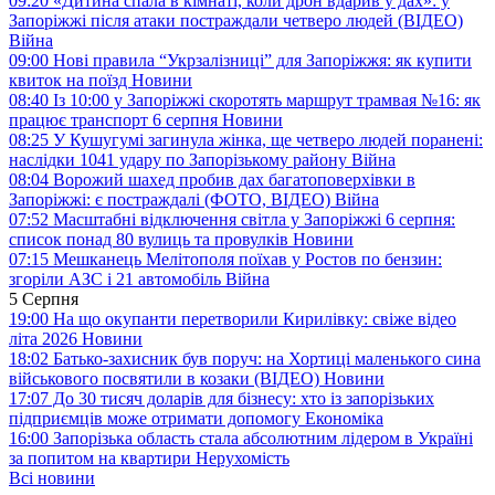
09:20
«Дитина спала в кімнаті, коли дрон вдарив у дах»: у
Запоріжжі після атаки постраждали четверо людей (ВІДЕО)
Війна
09:00
Нові правила “Укрзалізниці” для Запоріжжя: як купити
квиток на поїзд
Новини
08:40
Із 10:00 у Запоріжжі скоротять маршрут трамвая №16: як
працює транспорт 6 серпня
Новини
08:25
У Кушугумі загинула жінка, ще четверо людей поранені:
наслідки 1041 удару по Запорізькому району
Війна
08:04
Ворожий шахед пробив дах багатоповерхівки в
Запоріжжі: є постраждалі (ФОТО, ВІДЕО)
Війна
07:52
Масштабні відключення світла у Запоріжжі 6 серпня:
список понад 80 вулиць та провулків
Новини
07:15
Мешканець Мелітополя поїхав у Ростов по бензин:
згоріли АЗС і 21 автомобіль
Війна
5 Серпня
19:00
На що окупанти перетворили Кирилівку: свіже відео
літа 2026
Новини
18:02
Батько-захисник був поруч: на Хортиці маленького сина
військового посвятили в козаки (ВІДЕО)
Новини
17:07
До 30 тисяч доларів для бізнесу: хто із запорізьких
підприємців може отримати допомогу
Економіка
16:00
Запорізька область стала абсолютним лідером в Україні
за попитом на квартири
Нерухомість
Всі новини