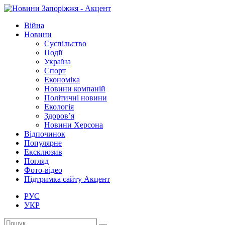
Війна
Новини
Суспільство
Події
Україна
Спорт
Економіка
Новини компаній
Політичні новини
Екологія
Здоров’я
Новини Херсона
Відпочинок
Популярне
Ексклюзив
Погляд
Фото-відео
Підтримка сайту Акцент
РУС
УКР