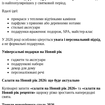
із найпопулярніших у святковий період.
Вдалі ідеї:
прикраси з теплими відтінками каміння
парфуми з пряними або деревними нотами
стильні аксесуари
подарунки-враження: подорож, SPA, майстер-клас
У 2026 році особливо цінується
увага і персональний підхід
,
а не формальні подарунки.
Універсальні подарки на Новий рік
гаджети та аксесуари
подарункові набори
декор для дому
персоналізовані речі
Салати на Новий рік 2026: що буде актуально
Кулінарні запити
«салати на Новий рік 2026»
та
«салати на
Новий рік рецепти»
щороку різко зростають напередодні
свята.
Тренди новорічного столу 2026