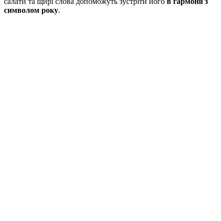
салати та щирі слова допоможуть зустріти його
в гармонії з
символом року
.