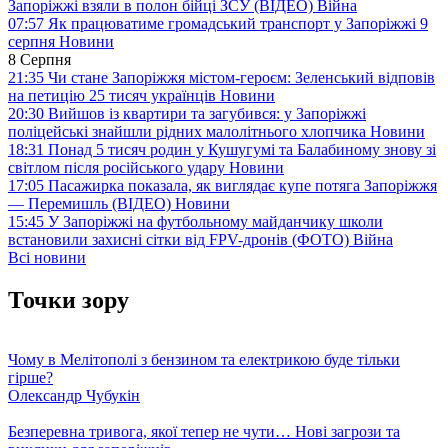
Запоріжжі взяли в полон бійці ЗСУ (ВІДЕО)
Війна
07:57
Як працюватиме громадський транспорт у Запоріжжі 9
серпня
Новини
8 Серпня
21:35
Чи стане Запоріжжя містом-героєм: Зеленський відповів
на петицію 25 тисяч українців
Новини
20:30
Вийшов із квартири та загубився: у Запоріжжі
поліцейські знайшли рідних малолітнього хлопчика
Новини
18:31
Понад 5 тисяч родин у Кушугумі та Балабиному знову зі
світлом після російського удару
Новини
17:05
Пасажирка показала, як виглядає купе потяга Запоріжжя
— Перемишль (ВІДЕО)
Новини
15:45
У Запоріжжі на футбольному майданчику школи
встановили захисні сітки від FPV-дронів (ФОТО)
Війна
Всі новини
Точки зору
Чому в Мелітополі з бензином та електрикою буде тільки
гірше?
Олександр Чубукін
Безперевна тривога, якої тепер не чути… Нові загрози та