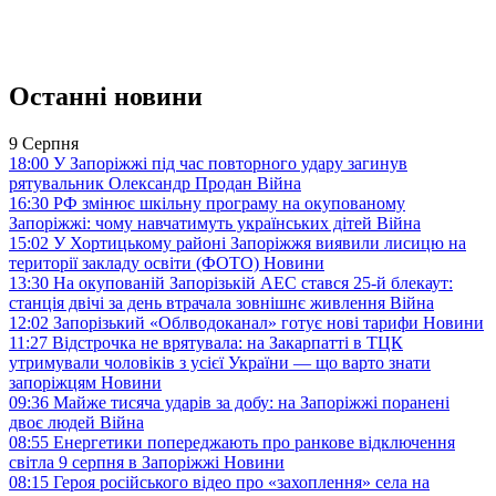
Останні новини
9 Серпня
18:00
У Запоріжжі під час повторного удару загинув
рятувальник Олександр Продан
Війна
16:30
РФ змінює шкільну програму на окупованому
Запоріжжі: чому навчатимуть українських дітей
Війна
15:02
У Хортицькому районі Запоріжжя виявили лисицю на
території закладу освіти (ФОТО)
Новини
13:30
На окупованій Запорізькій АЕС стався 25-й блекаут:
станція двічі за день втрачала зовнішнє живлення
Війна
12:02
Запорізький «Облводоканал» готує нові тарифи
Новини
11:27
Відстрочка не врятувала: на Закарпатті в ТЦК
утримували чоловіків з усієї України — що варто знати
запоріжцям
Новини
09:36
Майже тисяча ударів за добу: на Запоріжжі поранені
двоє людей
Війна
08:55
Енергетики попереджають про ранкове відключення
світла 9 серпня в Запоріжжі
Новини
08:15
Героя російського відео про «захоплення» села на