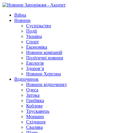
Війна
Новини
Суспільство
Події
Україна
Спорт
Економіка
Новини компаній
Політичні новини
Екологія
Здоров’я
Новини Херсона
Відпочинок
Новини відпочинку
Одеса
Затока
Грибівка
Коблеве
Трускавець
Моршин
Східниця
Свалява
Шаян