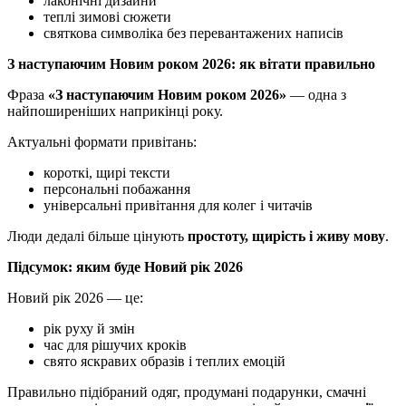
лаконічні дизайни
теплі зимові сюжети
святкова символіка без перевантажених написів
З наступаючим Новим роком 2026: як вітати правильно
Фраза
«З наступаючим Новим роком 2026»
— одна з
найпоширеніших наприкінці року.
Актуальні формати привітань:
короткі, щирі тексти
персональні побажання
універсальні привітання для колег і читачів
Люди дедалі більше цінують
простоту, щирість і живу мову
.
Підсумок: яким буде Новий рік 2026
Новий рік 2026 — це:
рік руху й змін
час для рішучих кроків
свято яскравих образів і теплих емоцій
Правильно підібраний одяг, продумані подарунки, смачні