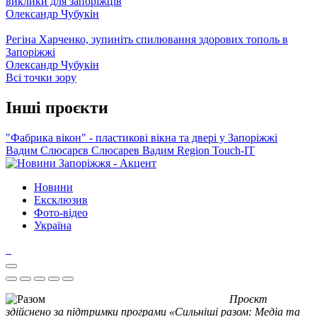
виклики для запоріжців
Олександр Чубукін
Регіна Харченко, зупиніть спилювання здорових тополь в
Запоріжжі
Олександр Чубукін
Всі точки зору
Інші проєкти
"Фабрика вікон" - пластикові вікна та двері у Запоріжжі
Вадим Слюсарєв
Слюсарев Вадим
Region
Touch-IT
Новини
Ексклюзив
Фото-відео
Україна
Проєкт
здійснено за підтримки програми «Сильніші разом: Медіа та