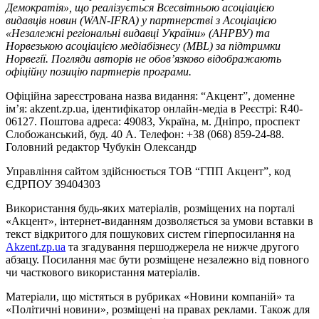
Демократія», що реалізується Всесвітньою асоціацією
видавців новин (WAN-IFRA) у партнерстві з Асоціацією
«Незалежні регіональні видавці України» (АНРВУ) та
Норвезькою асоціацією медіабізнесу (MBL) за підтримки
Норвегії. Погляди авторів не обов’язково відображають
офіційну позицію партнерів програми.
Офіційна зареєстрована назва видання: “Акцент”, доменне
ім’я: akzent.zp.ua, ідентифікатор онлайн-медіа в Реєстрі: R40-
06127. Поштова адреса: 49083, Україна, м. Дніпро, проспект
Слобожанський, буд. 40 А. Телефон: +38 (068) 859-24-88.
Головний редактор Чубукін Олександр
Управління сайтом здійснюється ТОВ “ГПП Акцент”, код
ЄДРПОУ 39404303
Використання будь-яких матеріалів, розміщених на порталі
«Акцент», інтернет-виданням дозволяється за умови вставки в
текст відкритого для пошукових систем гіперпосилання на
Akzent.zp.ua
та згадування першоджерела не нижче другого
абзацу. Посилання має бути розміщене незалежно від повного
чи часткового використання матеріалів.
Матеріали, що містяться в рубриках «Новини компаній» та
«Політичні новини», розміщені на правах реклами. Також для