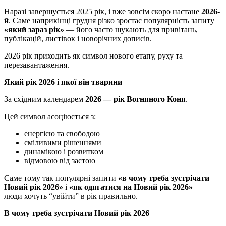
Наразі завершується 2025 рік, і вже зовсім скоро настане
2026-
й
. Саме наприкінці грудня різко зростає популярність запиту
«який зараз рік»
— його часто шукають для привітань,
публікацій, листівок і новорічних дописів.
2026 рік приходить як символ нового етапу, руху та
перезавантаження.
Який рік 2026 і якої він тварини
За східним календарем
2026 — рік Вогняного Коня
.
Цей символ асоціюється з:
енергією та свободою
сміливими рішеннями
динамікою і розвитком
відмовою від застою
Саме тому так популярні запити
«в чому треба зустрічати
Новий рік 2026»
і
«як одягатися на Новий рік 2026»
—
люди хочуть “увійти” в рік правильно.
В чому треба зустрічати Новий рік 2026