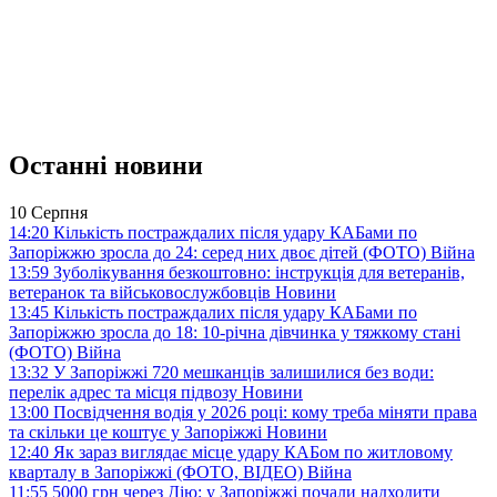
Останні новини
10 Серпня
14:20
Кількість постраждалих після удару КАБами по
Запоріжжю зросла до 24: серед них двоє дітей (ФОТО)
Війна
13:59
Зуболікування безкоштовно: інструкція для ветеранів,
ветеранок та військовослужбовців
Новини
13:45
Кількість постраждалих після удару КАБами по
Запоріжжю зросла до 18: 10-річна дівчинка у тяжкому стані
(ФОТО)
Війна
13:32
У Запоріжжі 720 мешканців залишилися без води:
перелік адрес та місця підвозу
Новини
13:00
Посвідчення водія у 2026 році: кому треба міняти права
та скільки це коштує у Запоріжжі
Новини
12:40
Як зараз виглядає місце удару КАБом по житловому
кварталу в Запоріжжі (ФОТО, ВІДЕО)
Війна
11:55
5000 грн через Дію: у Запоріжжі почали надходити