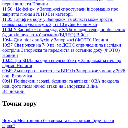
перші виплати
Новини
11:50
«Це фейк»: у Запоріжжі спростували інформацію про
закриття гімназії №110
Без категорії
11:05
Тариф на воду у Запоріжжі та області може зрости:
скільки коштуватимуть 3, 5 і 10 кубів
Економіка
11:04
У Запоріжжі після удару КАБом люди серед понівечених
будинків шукають близьких (ВІДЕО)
Війна
10:44
Дим після вибухів у Запоріжжі (ФОТО)
Новини
10:37
Сім пожеж на 740 кв. м: ДСНС оприлюднила наслідки
обстрілів Запоріжжя та передмістя за останню добу (ФОТО)
Новини
10:04
Три БПЛа на один енергооб’єкт у Запоріжжі за ніч: що
відомо
Новини
09:49
2 млн грн на житло для ВПО із Запоріжжя: умови у 2026
році
Економіка
09:41
Понівечені гаражі, будинки та автівки: ОВА показала
нові фото після нічної атаки на Запоріжжя
Війна
Всі новини
Точки зору
Чому в Мелітополі з бензином та електрикою буде тільки
гірше?