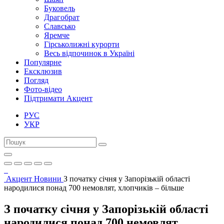
Буковель
Драгобрат
Славсько
Яремче
Гірськолижні курорти
Весь відпочинок в Україні
Популярне
Ексклюзив
Погляд
Фото-відео
Підтримати Акцент
РУС
УКР
Акцент
Новини
З початку січня у Запорізькій області
народилися понад 700 немовлят, хлопчиків – більше
З початку січня у Запорізькій області
народилися понад 700 немовлят,