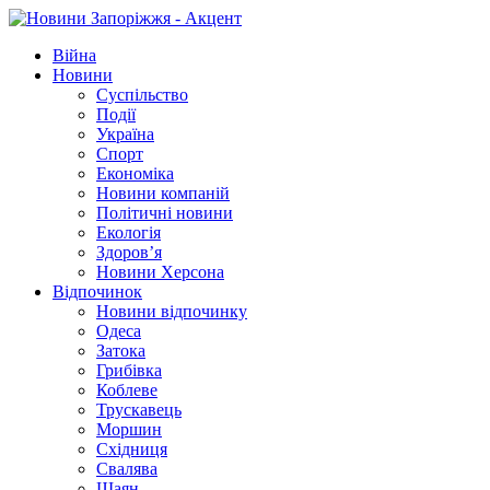
Війна
Новини
Суспільство
Події
Україна
Спорт
Економіка
Новини компаній
Політичні новини
Екологія
Здоров’я
Новини Херсона
Відпочинок
Новини відпочинку
Одеса
Затока
Грибівка
Коблеве
Трускавець
Моршин
Східниця
Свалява
Шаян