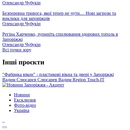
Олександр Чубукін
Безперевна тривога, якої тепер не чути… Нові загрози та
виклики для запоріжців
Олександр Чубукін
Регіна Харченко, зупиніть спилювання здорових тополь в
Запоріжжі
Олександр Чубукін
Всі точки зору
Інші проєкти
"Фабрика вікон" - пластикові вікна та двері у Запоріжжі
Вадим Слюсарєв
Слюсарев Вадим
Region
Touch-IT
Новини
Ексклюзив
Фото-відео
Україна