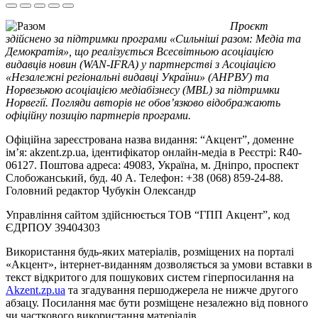
Проєкт
здійснено за підтримки програми «Сильніші разом: Медіа та
Демократія», що реалізується Всесвітньою асоціацією
видавців новин (WAN-IFRA) у партнерстві з Асоціацією
«Незалежні регіональні видавці України» (АНРВУ) та
Норвезькою асоціацією медіабізнесу (MBL) за підтримки
Норвегії. Погляди авторів не обов’язково відображають
офіційну позицію партнерів програми.
Офіційна зареєстрована назва видання: “Акцент”, доменне
ім’я: akzent.zp.ua, ідентифікатор онлайн-медіа в Реєстрі: R40-
06127. Поштова адреса: 49083, Україна, м. Дніпро, проспект
Слобожанський, буд. 40 А. Телефон: +38 (068) 859-24-88.
Головний редактор Чубукін Олександр
Управління сайтом здійснюється ТОВ “ГПП Акцент”, код
ЄДРПОУ 39404303
Використання будь-яких матеріалів, розміщених на порталі
«Акцент», інтернет-виданням дозволяється за умови вставки в
текст відкритого для пошукових систем гіперпосилання на
Akzent.zp.ua
та згадування першоджерела не нижче другого
абзацу. Посилання має бути розміщене незалежно від повного
чи часткового використання матеріалів.