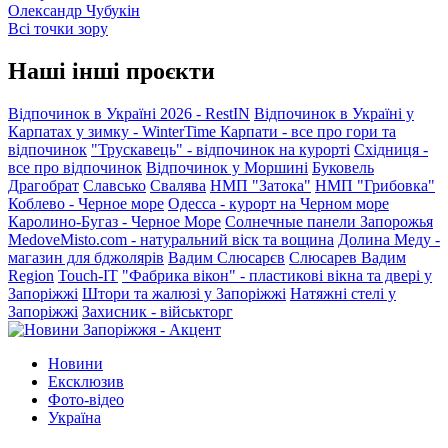
Олександр Чубукін
Всі точки зору
Наші інші проєкти
Відпочинок в Україні 2026 - RestIN
Відпочинок в Україні у
Карпатах у зимку - WinterTime
Карпати - все про гори та
відпочинок
"Трускавець" - відпочинок на курорті
Східниця -
все про відпочинок
Відпочинок у Моршині
Буковель
Драгобрат
Славсько
Свалява
НМП "Затока"
НМП "Грибовка"
Коблево - Черное море
Одесса - курорт на Черном море
Каролино-Бугаз - Черное Море
Солнечные панели Запорожья
MedoveMisto.com - натуральний віск та вощина
Долина Меду -
магазин для бджолярів
Вадим Слюсарєв
Слюсарев Вадим
Region
Touch-IT
"Фабрика вікон" - пластикові вікна та двері у
Запоріжжі
Штори та жалюзі у Запоріжжі
Натяжні стелі у
Запоріжжі
Захисник - військторг
Новини
Ексклюзив
Фото-відео
Україна