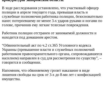
В ходе расследования установлено, что участковый офицер
полиции в апреле текущего года, превышая власть и
служебные полномочия работника полиции, безосновательно
нанес потерпевшему не менее 3-х ударов руками и ногами по
голове, причинив ему легкие телесные повреждения.
Работник полиции отстранен от занимаемой должности и
находится под домашним арестом.
“Обвинительный акт по ч.2 ст.365 Уголовного кодекса
Украины (превышение власти и служебных полномочий
работником правоохранительного органа, сопровождавшееся
насилием) направлен в суд для рассмотрения по существу”, –
говорится в сообщении.
Напомним, что обвиняемому грозит наказание в виде
лишения свободы на срок от 3-х до 8-ми лет с конфискацией
имущества.