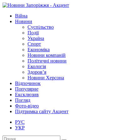
Війна
Новини
Суспільство
Події
Україна
Спорт
Економіка
Новини компаній
Політичні новини
Екологія
Здоров’я
Новини Херсона
Відпочинок
Популярне
Ексклюзив
Погляд
Фото-відео
Підтримка сайту Акцент
РУС
УКР