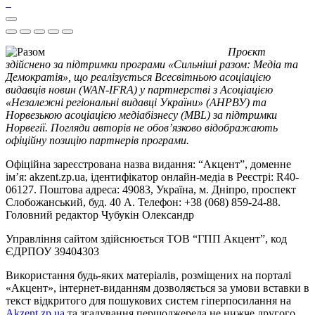
Проєкт
здійснено за підтримки програми «Сильніші разом: Медіа та
Демократія», що реалізується Всесвітньою асоціацією
видавців новин (WAN-IFRA) у партнерстві з Асоціацією
«Незалежні регіональні видавці України» (АНРВУ) та
Норвезькою асоціацією медіабізнесу (MBL) за підтримки
Норвегії. Погляди авторів не обов’язково відображають
офіційну позицію партнерів програми.
Офіційна зареєстрована назва видання: “Акцент”, доменне
ім’я: akzent.zp.ua, ідентифікатор онлайн-медіа в Реєстрі: R40-
06127. Поштова адреса: 49083, Україна, м. Дніпро, проспект
Слобожанський, буд. 40 А. Телефон: +38 (068) 859-24-88.
Головний редактор Чубукін Олександр
Управління сайтом здійснюється ТОВ “ГПП Акцент”, код
ЄДРПОУ 39404303
Використання будь-яких матеріалів, розміщених на порталі
«Акцент», інтернет-виданням дозволяється за умови вставки в
текст відкритого для пошукових систем гіперпосилання на
Akzent.zp.ua
та згадування першоджерела не нижче другого