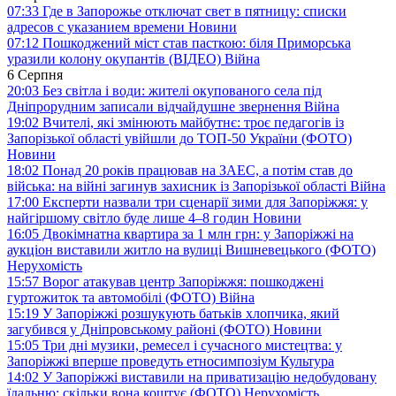
07:33
Где в Запорожье отключат свет в пятницу: списки
адресов с указанием времени
Новини
07:12
Пошкоджений міст став пасткою: біля Приморська
уразили колону окупантів (ВІДЕО)
Війна
6 Серпня
20:03
Без світла і води: жителі окупованого села під
Дніпрорудним записали відчайдушне звернення
Війна
19:02
Вчителі, які змінюють майбутнє: троє педагогів із
Запорізької області увійшли до ТОП-50 України (ФОТО)
Новини
18:02
Понад 20 років працював на ЗАЕС, а потім став до
війська: на війні загинув захисник із Запорізької області
Війна
17:00
Експерти назвали три сценарії зими для Запоріжжя: у
найгіршому світло буде лише 4–8 годин
Новини
16:05
Двокімнатна квартира за 1 млн грн: у Запоріжжі на
аукціон виставили житло на вулиці Вишневецького (ФОТО)
Нерухомість
15:57
Ворог атакував центр Запоріжжя: пошкоджені
гуртожиток та автомобілі (ФОТО)
Війна
15:19
У Запоріжжі розшукують батьків хлопчика, який
загубився у Дніпровському районі (ФОТО)
Новини
15:05
Три дні музики, ремесел і сучасного мистецтва: у
Запоріжжі вперше проведуть етносимпозіум
Культура
14:02
У Запоріжжі виставили на приватизацію недобудовану
їдальню: скільки вона коштує (ФОТО)
Нерухомість