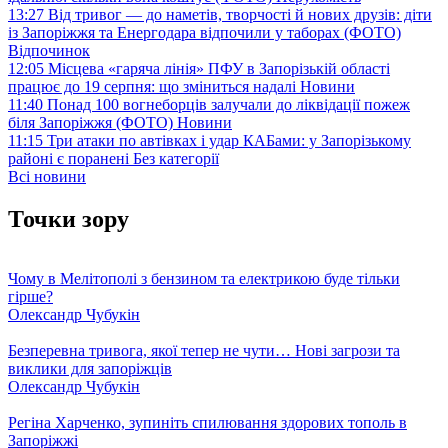
13:27
Від тривог — до наметів, творчості й нових друзів: діти
із Запоріжжя та Енергодара відпочили у таборах (ФОТО)
Відпочинок
12:05
Місцева «гаряча лінія» ПФУ в Запорізькій області
працює до 19 серпня: що зміниться надалі
Новини
11:40
Понад 100 вогнеборців залучали до ліквідації пожеж
біля Запоріжжя (ФОТО)
Новини
11:15
Три атаки по автівках і удар КАБами: у Запорізькому
районі є поранені
Без категорії
Всі новини
Точки зору
Чому в Мелітополі з бензином та електрикою буде тільки
гірше?
Олександр Чубукін
Безперевна тривога, якої тепер не чути… Нові загрози та
виклики для запоріжців
Олександр Чубукін
Регіна Харченко, зупиніть спилювання здорових тополь в
Запоріжжі