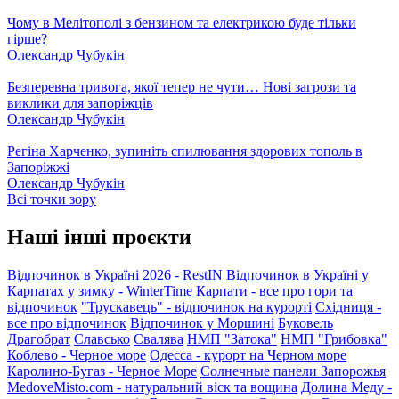
Чому в Мелітополі з бензином та електрикою буде тільки
гірше?
Олександр Чубукін
Безперевна тривога, якої тепер не чути… Нові загрози та
виклики для запоріжців
Олександр Чубукін
Регіна Харченко, зупиніть спилювання здорових тополь в
Запоріжжі
Олександр Чубукін
Всі точки зору
Наші інші проєкти
Відпочинок в Україні 2026 - RestIN
Відпочинок в Україні у
Карпатах у зимку - WinterTime
Карпати - все про гори та
відпочинок
"Трускавець" - відпочинок на курорті
Східниця -
все про відпочинок
Відпочинок у Моршині
Буковель
Драгобрат
Славсько
Свалява
НМП "Затока"
НМП "Грибовка"
Коблево - Черное море
Одесса - курорт на Черном море
Каролино-Бугаз - Черное Море
Солнечные панели Запорожья
MedoveMisto.com - натуральний віск та вощина
Долина Меду -