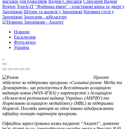
магазин для бджолярів
Вадим Слюсарєв
Слюсарев Вадим
Region
Touch-IT
"Фабрика вікон" - пластикові вікна та двері у
Запоріжжі
Штори та жалюзі у Запоріжжі
Натяжні стелі у
Запоріжжі
Захисник - військторг
Новини
Ексклюзив
Фото-відео
Україна
Проєкт
здійснено за підтримки програми «Сильніші разом: Медіа та
Демократія», що реалізується Всесвітньою асоціацією
видавців новин (WAN-IFRA) у партнерстві з Асоціацією
«Незалежні регіональні видавці України» (АНРВУ) та
Норвезькою асоціацією медіабізнесу (MBL) за підтримки
Норвегії. Погляди авторів не обов’язково відображають
офіційну позицію партнерів програми.
Офіційна зареєстрована назва видання: “Акцент”, доменне
ім’я: akzent.zp.ua, ідентифікатор онлайн-медіа в Реєстрі: R40-