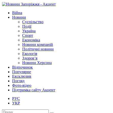
Війна
Новини
Суспільство
Події
Україна
Спорт
Економіка
Новини компаній
Політичні новини
Екологія
Здоров’я
Новини Херсона
Відпочинок
Популярне
Ексклюзив
Погляд
Фото-відео
Підтримка сайту Акцент
РУС
УКР