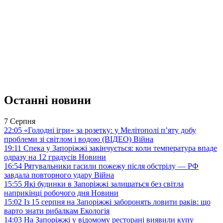
Останні новини
7 Серпня
22:05
«Голодні ігри» за розетку: у Мелітополі п’яту добу
проблеми зі світлом і водою (ВІДЕО)
Війна
19:11
Спека у Запоріжжі закінчується: коли температура впаде
одразу на 12 градусів
Новини
16:54
Рятувальники гасили пожежу після обстрілу — РФ
завдала повторного удару
Війна
15:55
Які будинки в Запоріжжі залишаться без світла
наприкінці робочого дня
Новини
15:02
Із 15 серпня на Запоріжжі заборонять ловити раків: що
варто знати рибалкам
Екологія
14:03
На Запоріжжі у відомому ресторані виявили купу