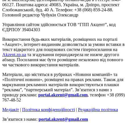
06127. Поштова адреса: 49083, Україна, м. Дніпро, проспект
Слобожанський, буд. 40 А. Телефон: +38 (068) 859-24-88.
Головний редактор Чубукін Олександр
Управління сайтом здійснюється ТОВ “ГПП Акцент”, код
ЄДРПОУ 39404303
Використання будь-яких матеріалів, розміщених на порталі
«Акцент», інтернет-виданням дозволяється за умови вставки в
текст відкритого для пошукових систем гіперпосилання на
Akzent.zp.ua
та згадування першоджерела не нижче другого
абзацу. Посилання має бути розміщене незалежно від повного
чи часткового використання матеріалів.
Матеріали, що містяться в рубриках «Новини компаній» та
«Політичні новини», розміщені на правах реклами. Також для
маркування рекламних матеріалів використвуються плашки
“реклама”, “партнерський матеріал”. Зв’язатися з нами з
приводу реклами:
portal.akzent@gmail.com
, телефон +38 (099)
767-48-52
Медіакіт
|
Політика конфіденційності
|
Редакційна політика
Зв’язатися з нами:
portal.akzent@gmail.com