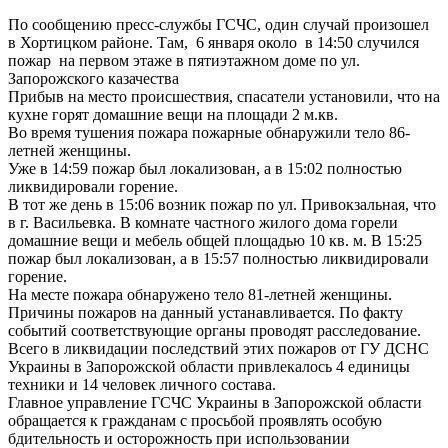
По сообщению пресс-службы ГСЧС, один случай произошел
в Хортицком районе. Там, 6 января около в 14:50 случился
пожар на первом этаже в пятиэтажном доме по ул.
Запорожского казачества
Прибыв на место происшествия, спасатели установили, что на
кухне горят домашние вещи на площади 2 м.кв.
Во время тушения пожара пожарные обнаружили тело 86-
летней женщины.
Уже в 14:59 пожар был локализован, а в 15:02 полностью
ликвидировали горение.
В тот же день в 15:06 возник пожар по ул. Привокзальная, что
в г. Васильевка. В комнате частного жилого дома горели
домашние вещи и мебель общей площадью 10 кв. м. В 15:25
пожар был локализован, а в 15:57 полностью ликвидировали
горение.
На месте пожара обнаружено тело 81-летней женщины.
Причины пожаров на данный устанавливается. По факту
событий соответствующие органы проводят расследование.
Всего в ликвидации последствий этих пожаров от ГУ ДСНС
Украины в Запорожской области привлекалось 4 единицы
техники и 14 человек личного состава.
Главное управление ГСЧС Украины в Запорожской области
обращается к гражданам с просьбой проявлять особую
бдительность и осторожность при использовании