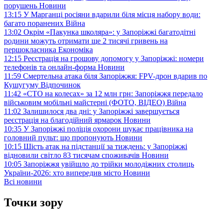
порушень
Новини
13:15
У Марганці росіяни вдарили біля місця набору води:
багато поранених
Війна
13:02
Окрім «Пакунка школяра»: у Запоріжжі багатодітні
родини можуть отримати ще 2 тисячі гривень на
першокласника
Економіка
12:15
Реєстрація на грошову допомогу у Запоріжжі: номери
телефонів та онлайн-форма
Новини
11:59
Смертельна атака біля Запоріжжя: FPV-дрон вдарив по
Кушугуму
Відпочинок
11:42
«СТО на колесах» за 12 млн грн: Запоріжжя передало
військовим мобільні майстерні (ФОТО, ВІДЕО)
Війна
11:02
Залишилося два дні: у Запоріжжі завершується
реєстрація на благодійний ярмарок
Новини
10:35
У Запоріжжі поліція охорони шукає працівника на
головний пульт: що пропонують
Новини
10:15
Шість атак на підстанції за тиждень: у Запоріжжі
відновили світло 83 тисячам споживачів
Новини
10:05
Запоріжжя увійшло до трійки молодіжних столиць
України-2026: хто випередив місто
Новини
Всі новини
Точки зору