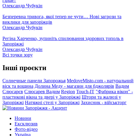
гірше?
Олександр Чубукін
Безперевна тривога, якої тепер не чути… Нові загрози та
виклики для запоріжців
Олександр Чубукін
Регіна Харченко, зупиніть спилювання здорових тополь в
Запоріжжі
Олександр Чубукін
Всі точки зору
Інші проєкти
Солнечные панели Запорожья
MedoveMisto.com - натуральний
віск та вощина
Долина Меду - магазин для бджолярів
Вадим
Слюсарєв
Слюсарев Вадим
Region
Touch-IT
"Фабрика вікон" -
пластикові вікна та двері у Запоріжжі
Штори та жалюзі у
Запоріжжі
Натяжні стелі у Запоріжжі
Захисник - військторг
Новини
Ексклюзив
Фото-відео
Україна