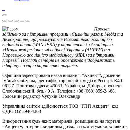
Проєкт
здійснено за підтримки програми «Сильніші разом: Медіа та
Демократія», що реалізується Всесвітньою асоціацією
видавців новин (WAN-IFRA) у партнерстві з Асоціацією
«Незалежні регіональні видавці України» (АНРВУ) та
Норвезькою асоціацією медіабізнесу (MBL) за підтримки
Норвегії. Погляди авторів не обов’язково відображають
офіційну позицію партнерів програми.
Офіційна зареєстрована назва видання: “Акцент”, доменне
ім’я: akzent.zp.ua, ідентифікатор онлайн-медіа в Реєстрі: R40-
06127. Поштова адреса: 49083, Україна, м. Дніпро, проспект
Слобожанський, буд. 40 А. Телефон: +38 (068) 859-24-88.
Головний редактор Чубукін Олександр
Управління сайтом здійснюється ТОВ “ГПП Акцент”, код
ЄДРПОУ 39404303
Використання будь-яких матеріалів, розміщених на порталі
«Акцент», інтернет-виданням дозволяється за умови вставки в