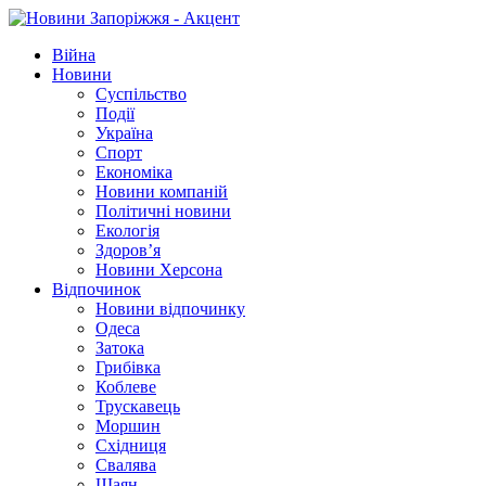
Війна
Новини
Суспільство
Події
Україна
Спорт
Економіка
Новини компаній
Політичні новини
Екологія
Здоров’я
Новини Херсона
Відпочинок
Новини відпочинку
Одеса
Затока
Грибівка
Коблеве
Трускавець
Моршин
Східниця
Свалява
Шаян