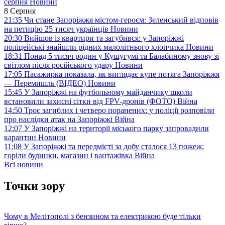
серпня
Новини
8 Серпня
21:35
Чи стане Запоріжжя містом-героєм: Зеленський відповів
на петицію 25 тисяч українців
Новини
20:30
Вийшов із квартири та загубився: у Запоріжжі
поліцейські знайшли рідних малолітнього хлопчика
Новини
18:31
Понад 5 тисяч родин у Кушугумі та Балабиному знову зі
світлом після російського удару
Новини
17:05
Пасажирка показала, як виглядає купе потяга Запоріжжя
— Перемишль (ВІДЕО)
Новини
15:45
У Запоріжжі на футбольному майданчику школи
встановили захисні сітки від FPV-дронів (ФОТО)
Війна
14:50
Троє загиблих і четверо поранених: у поліції розповіли
про наслідки атак на Запоріжжі
Війна
12:07
У Запоріжжі на території міського парку запровадили
карантин
Новини
11:08
У Запоріжжі та передмісті за добу сталося 13 пожеж:
горіли будинки, магазин і вантажівка
Війна
Всі новини
Точки зору
Чому в Мелітополі з бензином та електрикою буде тільки