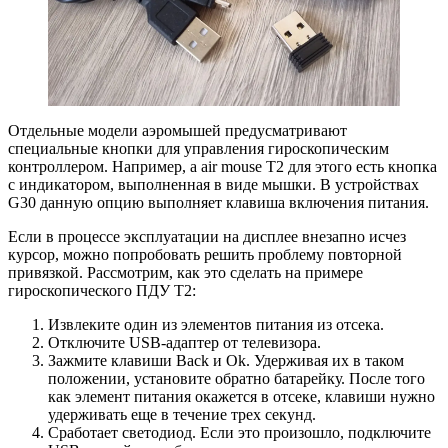
Отдельные модели аэромышей предусматривают
специальные кнопки для управления гироскопическим
контроллером. Например, а air mouse T2 для этого есть кнопка
с индикатором, выполненная в виде мышки. В устройствах
G30 данную опцию выполняет клавиша включения питания.
Если в процессе эксплуатации на дисплее внезапно исчез
курсор, можно попробовать решить проблему повторной
привязкой. Рассмотрим, как это сделать на примере
гироскопического ПДУ Т2:
Извлеките один из элементов питания из отсека.
Отключите USB-адаптер от телевизора.
Зажмите клавиши Back и Ok. Удерживая их в таком
положении, установите обратно батарейку. После того
как элемент питания окажется в отсеке, клавиши нужно
удерживать еще в течение трех секунд.
Сработает светодиод. Если это произошло, подключите