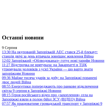
Останні новини
9 Серпня
13:30
На окупованій Запорізькій АЕС стався 25-й блекаут:
станція двічі за день втрачала зовнішнє живлення
Війна
12:02
Запорізький «Облводоканал» готує нові тарифи
Новини
11:27
Відстрочка не врятувала: на Закарпатті в ТЦК
утримували чоловіків з усієї України — що варто знати
запоріжцям
Новини
09:36
Майже тисяча ударів за добу: на Запоріжжі поранені
двоє людей
Війна
08:55
Енергетики попереджають про ранкове відключення
світла 9 серпня в Запоріжжі
Новини
08:15
Героя російського відео про «захоплення» села на
Запоріжжі взяли в полон бійці ЗСУ (ВІДЕО)
Війна
07:57
Як працюватиме громадський транспорт у Запоріжжі 9