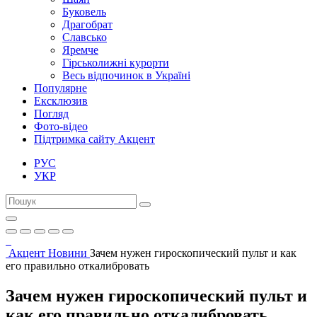
Буковель
Драгобрат
Славсько
Яремче
Гірськолижні курорти
Весь відпочинок в Україні
Популярне
Ексклюзив
Погляд
Фото-відео
Підтримка сайту Акцент
РУС
УКР
Акцент
Новини
Зачем нужен гироскопический пульт и как
его правильно откалибровать
Зачем нужен гироскопический пульт и
как его правильно откалибровать