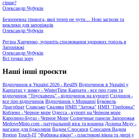
гірше?
Олександр Чубукін
Безперевна тривога, якої тепер не чути… Нові загрози та
виклики для запоріжців
Олександр Чубукін
Регіна Харченко, зупиніть спилювання здорових тополь в
Запоріжжі
Олександр Чубукін
Всі точки зору
Наші інші проєкти
Відпочинок в Україні 2026 - RestIN
Відпочинок в Україні у
Карпатах у зимку - WinterTime
Карпати - все про гори та
відпочинок
"Трускавець" - відпочинок на курорті
Східниця -
все про відпочинок
Відпочинок у Моршині
Буковель
Драгобрат
Славсько
Свалява
НМП "Затока"
НМП "Грибовка"
Коблево - Черное море
Одесса - курорт на Черном море
Каролино-Бугаз - Черное Море
Солнечные панели Запорожья
MedoveMisto.com - натуральний віск та вощина
Долина Меду -
магазин для бджолярів
Вадим Слюсарєв
Слюсарев Вадим
Region
Touch-IT
"Фабрика вікон" - пластикові вікна та двері у