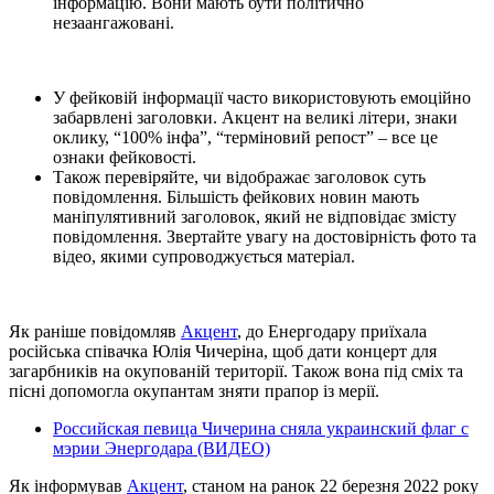
інформацію. Вони мають бути політично
незаангажовані.
У фейковій інформації часто використовують емоційно
забарвлені заголовки. Акцент на великі літери, знаки
оклику, “100% інфа”, “терміновий репост” – все це
ознаки фейковості.
Також перевіряйте, чи відображає заголовок суть
повідомлення. Більшість фейкових новин мають
маніпулятивний заголовок, який не відповідає змісту
повідомлення. Звертайте увагу на достовірність фото та
відео, якими супроводжується матеріал.
Як раніше повідомляв
Акцент
, до Енергодару приїхала
російська співачка Юлія Чичеріна, щоб дати концерт для
загарбників на окупованій території. Також вона під сміх та
пісні допомогла окупантам зняти прапор із мерії.
Российская певица Чичерина сняла украинский флаг с
мэрии Энергодара (ВИДЕО)
Як інформував
Акцент
, станом на ранок 22 березня 2022 року