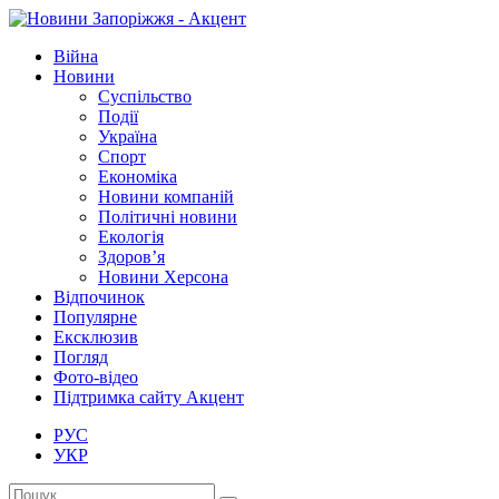
Війна
Новини
Суспільство
Події
Україна
Спорт
Економіка
Новини компаній
Політичні новини
Екологія
Здоров’я
Новини Херсона
Відпочинок
Популярне
Ексклюзив
Погляд
Фото-відео
Підтримка сайту Акцент
РУС
УКР