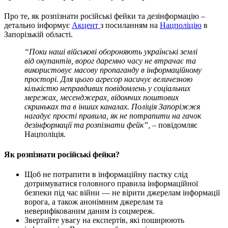
Про те, як розпізнати російські фейки та дезінформацію –
детально інформує
Акцент
з посиланням на
Нацполіцію
в
Запорізькій області.
“Поки наші військові обороняють українські землі
від окупантів, ворог даремно часу не втрачає та
використовує масову пропаганду в інформаційному
просторі. Для цього агресор насичує величезною
кількістю неправдивих повідомлень у соціальних
мережах, месенджерах, відомчих поштових
скриньках та в інших каналах. Поліція Запоріжжя
нагадує прості правила, як не потрапити на гачок
дезінформації та розпізнати фейк”,
– повідомляє
Нацполіція.
Як розпізнати російські фейки?
Щоб не потрапити в інформаційну пастку слід
дотримуватися головного правила інформаційної
безпеки під час війни — не вірити джерелам інформації
ворога, а також анонімним джерелам та
неверифікованим даним із соцмереж.
Звертайте увагу на експертів, які поширюють