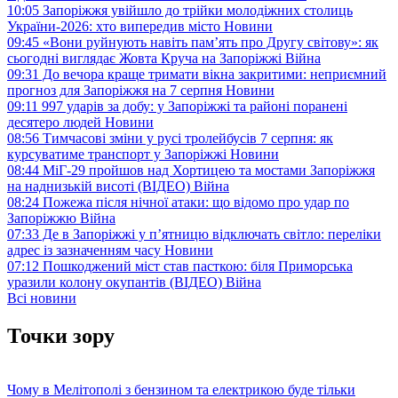
10:05
Запоріжжя увійшло до трійки молодіжних столиць
України-2026: хто випередив місто
Новини
09:45
«Вони руйнують навіть пам’ять про Другу світову»: як
сьогодні виглядає Жовта Круча на Запоріжжі
Війна
09:31
До вечора краще тримати вікна закритими: неприємний
прогноз для Запоріжжя на 7 серпня
Новини
09:11
997 ударів за добу: у Запоріжжі та районі поранені
десятеро людей
Новини
08:56
Тимчасові зміни у русі тролейбусів 7 серпня: як
курсуватиме транспорт у Запоріжжі
Новини
08:44
МіГ-29 пройшов над Хортицею та мостами Запоріжжя
на наднизькій висоті (ВІДЕО)
Війна
08:24
Пожежа після нічної атаки: що відомо про удар по
Запоріжжю
Війна
07:33
Де в Запоріжжі у п’ятницю відключать світло: переліки
адрес із зазначенням часу
Новини
07:12
Пошкоджений міст став пасткою: біля Приморська
уразили колону окупантів (ВІДЕО)
Війна
Всі новини
Точки зору
Чому в Мелітополі з бензином та електрикою буде тільки