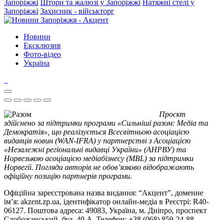
Запоріжжі
Штори та жалюзі у Запоріжжі
Натяжні стелі у
Запоріжжі
Захисник - військторг
Новини
Ексклюзив
Фото-відео
Україна
Проєкт
здійснено за підтримки програми «Сильніші разом: Медіа та
Демократія», що реалізується Всесвітньою асоціацією
видавців новин (WAN-IFRA) у партнерстві з Асоціацією
«Незалежні регіональні видавці України» (АНРВУ) та
Норвезькою асоціацією медіабізнесу (MBL) за підтримки
Норвегії. Погляди авторів не обов’язково відображають
офіційну позицію партнерів програми.
Офіційна зареєстрована назва видання: “Акцент”, доменне
ім’я: akzent.zp.ua, ідентифікатор онлайн-медіа в Реєстрі: R40-
06127. Поштова адреса: 49083, Україна, м. Дніпро, проспект
Слобожанський, буд. 40 А. Телефон: +38 (068) 859-24-88.