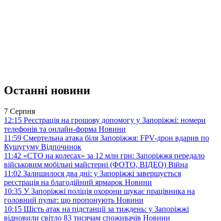
Останні новини
7 Серпня
12:15
Реєстрація на грошову допомогу у Запоріжжі: номери
телефонів та онлайн-форма
Новини
11:59
Смертельна атака біля Запоріжжя: FPV-дрон вдарив по
Кушугуму
Відпочинок
11:42
«СТО на колесах» за 12 млн грн: Запоріжжя передало
військовим мобільні майстерні (ФОТО, ВІДЕО)
Війна
11:02
Залишилося два дні: у Запоріжжі завершується
реєстрація на благодійний ярмарок
Новини
10:35
У Запоріжжі поліція охорони шукає працівника на
головний пульт: що пропонують
Новини
10:15
Шість атак на підстанції за тиждень: у Запоріжжі
відновили світло 83 тисячам споживачів
Новини