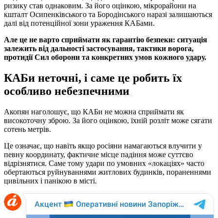
ризику став однаковим. За його оцінкою, мікрорайони на
кшталт Осипенківського та Бородінського наразі залишаються
далі від потенційної зони ураження КАБами.
Але це не варто сприймати як гарантію безпеки: ситуація
залежить від дальності застосування, тактики ворога,
протидії Сил оборони та конкретних умов кожного удару.
КАБи неточні, і саме це робить їх
особливо небезпечними
Акопян наголошує, що КАБи не можна сприймати як
високоточну зброю. За його оцінкою, їхній розліт може сягати
сотень метрів.
Це означає, що навіть якщо росіяни намагаються влучити у
певну координату, фактичне місце падіння може суттєво
відрізнятися. Саме тому удари по умовних «локаціях» часто
обертаються руйнуваннями житлових будинків, пораненнями
цивільних і панікою в місті.