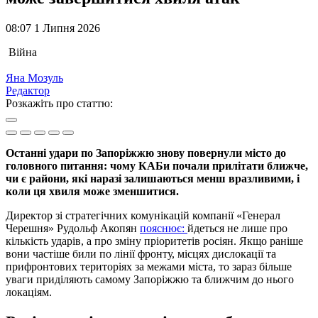
08:07 1 Липня 2026
Війна
Яна Мозуль
Редактор
Розкажіть про статтю:
Останні удари по Запоріжжю знову повернули місто до
головного питання: чому КАБи почали прилітати ближче,
чи є райони, які наразі залишаються менш вразливими, і
коли ця хвиля може зменшитися.
Директор зі стратегічних комунікацій компанії «Генерал
Черешня» Рудольф Акопян
пояснює:
йдеться не лише про
кількість ударів, а про зміну пріоритетів росіян. Якщо раніше
вони частіше били по лінії фронту, місцях дислокації та
прифронтових територіях за межами міста, то зараз більше
уваги приділяють самому Запоріжжю та ближчим до нього
локаціям.