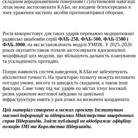
складним аеродинамічним поверхням і супутниковій навігації
літак може застосовувати КАБи, не входячи безпосередньо в
зону ураження частини засобів протиповітряної оборони.
Росія використовує для таких ударів переважно модернізовані
радянські авіабомби серій
ФАБ-250, ФАБ-500, ФАБ-1500 і
ФАБ-3000
, на які встановлюють модулі УМПК. У 2025–2026
роках окупанти також почали застосовувати вдосконалені
модифікації цих модулів, що збільшують дальність планування
та ускладнюють протидію.
Попри наявність систем наведення, КАБи не забезпечують
абсолютної точності. На траєкторію польоту можуть впливати
погодні умови, висота та швидкість скидання, а також інші
фактори. Саме тому під час ударів по містах існує високий
ризик ураження житлової забудови та цивільної
інфраструктури навіть у разі атаки на визначені координати.
Цей матеріал створено в межах проєкту Інститутом
масової інформації за підтримки Міністерства закордонних
справ Нідерландів. Зміст публікації не відображає офіційну
позицію ІМІ та Королівства Нідерланди.