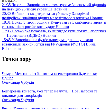
8 Серпня
21:35
Чи стане Запоріжжя містом-героєм: Зеленський відповів
на петицію 25 тисяч українців
Новини
20:30
Вийшов із квартири та загубився: у Запоріжжі
поліцейські знайшли рідних малолітнього хлопчика
Новини
18:31
Понад 5 тисяч родин у Кушугумі та Балабиному знову зі
світлом після російського удару
Новини
17:05
Пасажирка показала, як виглядає купе потяга Запоріжжя
— Перемишль (ВІДЕО)
Новини
15:45
У Запоріжжі на футбольному майданчику школи
встановили захисні сітки від FPV-дронів (ФОТО)
Війна
Всі новини
Точки зору
Чому в Мелітополі з бензином та електрикою буде тільки
гірше?
Олександр Чубукін
Безперевна тривога, якої тепер не чути… Нові загрози та
виклики для запоріжців
Олександр Чубукін
Регіна Харченко, зупиніть спилювання здорових тополь в