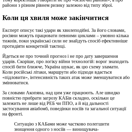
райони з різним рівнем ризику залежно від типу зброї.
Коли ця хвиля може закінчитися
Експерт описує такі удари як хвилеподібні. За його словами,
росіяни можуть працювати певними циклами – умовно кілька
тижнів, поки українські сили не знайдуть спосіб ефективніше
протидіяти конкретній тактиці.
Йдеться не про точний прогноз і не про дату завершення
ударів. Скоріше, про логіку війни технологій: ворог знаходить
спосіб бити ближче, Україна шукає, як цю схему зламати.
Коли російські літаки, маршрути або підходи вдається
«підловити», інтенсивність таких атак може зменшуватися або
змінюватися.
За словами Акопяна, над цим уже працюють. Але швидко
повністю прибрати загрозу КАБів складно, оскільки це
залежить не лише від РЕБ чи ППО, а й від дальності
застосування авіабомб, поведінки носіїв та загальної ситуації
на фронті.
Ситуацію з КАБами може частково полегшити
знищення одного з носіїв — винищувача-