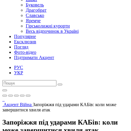
Буковель
Драгобрат
Славсько
Яремче
Гірськолижні курорти
Весь відпочинок в Україні
Популярне
Ексклюзив
Погляд
Фото-відео
Підтримати Акцент
РУС
УКР
Акцент
Війна
Запоріжжя під ударами КАБів: коли може
завершитися хвиля атак
Запоріжжя під ударами КАБів: коли
може завершитися хвиля атак