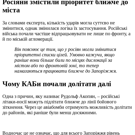
Росіяни змістили пріоритет ближче до
міста
За словами експерта, кількість ударів могла суттєво не
змінитися, однак змінилася логіка їх застосування. Російські
війська почали частіше відпрацьовувати не лише по фронту, а
й по міській агломерації.
Він пояснює це тим, що у росіян могли змінитися
пріоритетні списки цілей. Умовно кажучи, якщо
раніше вони більше били по місцях дислокації за
містом або по фронтовій зоні, то тепер
намагаються працювати ближче до Запоріжжя.
Чому КАБи почали долітати далі
Одна з причин, яку називає Рудольф Акопян, – російські
літаки-носії можуть підлітати ближче до лінії бойового
зіткнення. Через це авіабомби отримують можливість долітати
до районів, які раніше були менш досяжними.
Водночас це не означає, що для всього Запоріжжя рівень