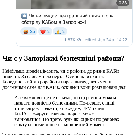
Чи є у Запоріжжі безпечніші райони?
Найбільше людей цікавить, чи є райони, де ризик КАБів
нижчий. За словами експерта, Осипенківський та
Бородинський мікрорайони наразі виглядають менш
досяжними саме для КАБів, оскільки вони розташовані далі.
Але важливо: це не означає, що ці райони можна
назвати повністю безпечними. По-перше, є інші
типи загроз – ракети, «шахеди», FPV та інші
БпЛА. По-друге, тактика ворога може
змінюватися. По-третє, будь-які оцінки по районах
є актуальними лише на конкретний момент.
Тому коректніше говорити не про «безпечні райони», а про