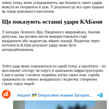
певну точку, вони усвідомлюють, що більшість таких ударів
можуть не потрапити в ціль. У результаті це все одно працює
як терор цивільного населення.
Що показують останні удари КАБами
У випадку Зеленого Яру, Південного мікрорайону, Акопян
допускає, що росіяни могли використовувати старі
координати або заздалегідь зібрані локації. Водночас через
неточність КАБів результат удару може бути
непередбачуваним.
Тобто удар може плануватися по одній точці, а прилітати – по
житловому сектору чи поруч із цивільною інфраструктурою.
Саме в цьому і полягає подвійна логіка таких атак: спроба
працювати по певних координатах і водночас створення
страху серед людей.