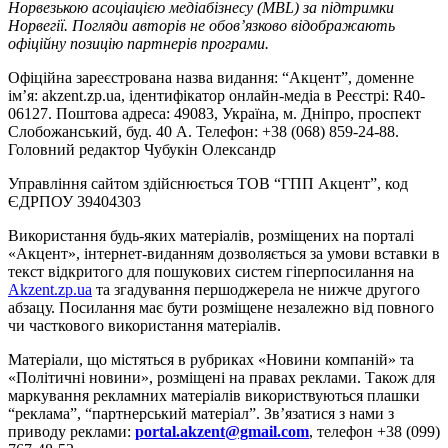
Норвезькою асоціацією медіабізнесу (MBL) за підтримки
Норвегії. Погляди авторів не обов’язково відображають
офіційну позицію партнерів програми.
Офіційна зареєстрована назва видання: “Акцент”, доменне
ім’я: akzent.zp.ua, ідентифікатор онлайн-медіа в Реєстрі: R40-
06127. Поштова адреса: 49083, Україна, м. Дніпро, проспект
Слобожанський, буд. 40 А. Телефон: +38 (068) 859-24-88.
Головний редактор Чубукін Олександр
Управління сайтом здійснюється ТОВ “ГПП Акцент”, код
ЄДРПОУ 39404303
Використання будь-яких матеріалів, розміщених на порталі
«Акцент», інтернет-виданням дозволяється за умови вставки в
текст відкритого для пошукових систем гіперпосилання на
Akzent.zp.ua
та згадування першоджерела не нижче другого
абзацу. Посилання має бути розміщене незалежно від повного
чи часткового використання матеріалів.
Матеріали, що містяться в рубриках «Новини компаній» та
«Політичні новини», розміщені на правах реклами. Також для
маркування рекламних матеріалів використвуються плашки
“реклама”, “партнерський матеріал”. Зв’язатися з нами з
приводу реклами:
portal.akzent@gmail.com
, телефон +38 (099)