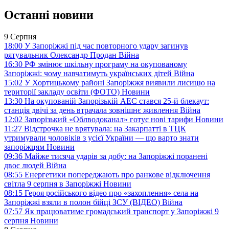
Останні новини
9 Серпня
18:00
У Запоріжжі під час повторного удару загинув
рятувальник Олександр Продан
Війна
16:30
РФ змінює шкільну програму на окупованому
Запоріжжі: чому навчатимуть українських дітей
Війна
15:02
У Хортицькому районі Запоріжжя виявили лисицю на
території закладу освіти (ФОТО)
Новини
13:30
На окупованій Запорізькій АЕС стався 25-й блекаут:
станція двічі за день втрачала зовнішнє живлення
Війна
12:02
Запорізький «Облводоканал» готує нові тарифи
Новини
11:27
Відстрочка не врятувала: на Закарпатті в ТЦК
утримували чоловіків з усієї України — що варто знати
запоріжцям
Новини
09:36
Майже тисяча ударів за добу: на Запоріжжі поранені
двоє людей
Війна
08:55
Енергетики попереджають про ранкове відключення
світла 9 серпня в Запоріжжі
Новини
08:15
Героя російського відео про «захоплення» села на
Запоріжжі взяли в полон бійці ЗСУ (ВІДЕО)
Війна
07:57
Як працюватиме громадський транспорт у Запоріжжі 9
серпня
Новини