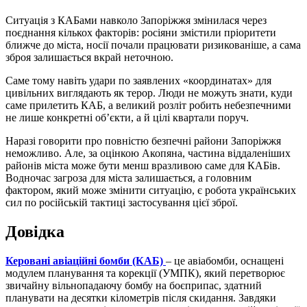
Ситуація з КАБами навколо Запоріжжя змінилася через
поєднання кількох факторів: росіяни змістили пріоритети
ближче до міста, носії почали працювати ризикованіше, а сама
зброя залишається вкрай неточною.
Саме тому навіть удари по заявлених «координатах» для
цивільних виглядають як терор. Люди не можуть знати, куди
саме прилетить КАБ, а великий розліт робить небезпечними
не лише конкретні об’єкти, а й цілі квартали поруч.
Наразі говорити про повністю безпечні райони Запоріжжя
неможливо. Але, за оцінкою Акопяна, частина віддаленіших
районів міста може бути менш вразливою саме для КАБів.
Водночас загроза для міста залишається, а головним
фактором, який може змінити ситуацію, є робота українських
сил по російській тактиці застосування цієї зброї.
Довідка
Керовані авіаційні бомби (КАБ)
– це авіабомби, оснащені
модулем планування та корекції (УМПК), який перетворює
звичайну вільнопадаючу бомбу на боєприпас, здатний
планувати на десятки кілометрів після скидання. Завдяки