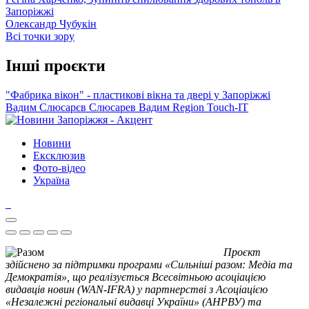
Запоріжжі
Олександр Чубукін
Всі точки зору
Інші проєкти
"Фабрика вікон" - пластикові вікна та двері у Запоріжжі
Вадим Слюсарєв
Слюсарев Вадим
Region
Touch-IT
Новини
Ексклюзив
Фото-відео
Україна
Проєкт
здійснено за підтримки програми «Сильніші разом: Медіа та
Демократія», що реалізується Всесвітньою асоціацією
видавців новин (WAN-IFRA) у партнерстві з Асоціацією
«Незалежні регіональні видавці України» (АНРВУ) та