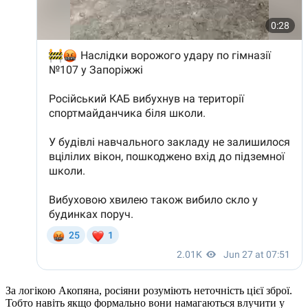
За логікою Акопяна, росіяни розуміють неточність цієї зброї.
Тобто навіть якщо формально вони намагаються влучити у