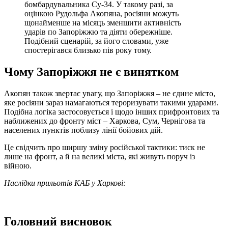
бомбардувальника Су-34. У такому разі, за
оцінкою Рудольфа Акопяна, росіяни можуть
щонайменше на місяць зменшити активність
ударів по Запоріжжю та діяти обережніше.
Подібний сценарій, за його словами, уже
спостерігався близько пів року тому.
Чому Запоріжжя не є винятком
Акопян також звертає увагу, що Запоріжжя – не єдине місто,
яке росіяни зараз намагаються тероризувати такими ударами.
Подібна логіка застосовується і щодо інших прифронтових та
наближених до фронту міст – Харкова, Сум, Чернігова та
населених пунктів поблизу лінії бойових дій.
Це свідчить про ширшу зміну російської тактики: тиск не
лише на фронт, а й на великі міста, які живуть поруч із
війною.
Наслідки прильотів КАБ у Харкові:
Головний висновок