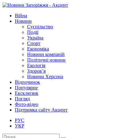
Війна
Новини
Суспільство
Події
Україна
Спорт
Економіка
Новини компаній
Політичні новини
Екологія
Здоров’я
Новини Херсона
Відпочинок
Популярне
Ексклюзив
Погляд
Фото-відео
Підтримка сайту Акцент
РУС
УКР