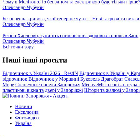
Чому в Мелітополі з бензином та електрикою буде тільки гірше
Олександр Чубукін
Безперевна тривога, якої тепер не чути… Нові загрози та викли
Олександр Чубукін
Регіна Харченко, зупиніть спилювання здорових тополь в Запо
Олександр Чубукін
Всі точки зору
Наші інші проєкти
Відпочинок в Україні 2026 - RestIN
Відпочинок в Україні у Кар
відпочинок
Відпочинок у Моршині
Буковель
Драгобрат
Славсь
Море
Солнечные панели Запорожья
MedoveMisto.com - натурал
пластикові вікна та двері у Запоріжжі
Штори та жалюзі у Запор
Новини
Ексклюзив
Фото-відео
Україна