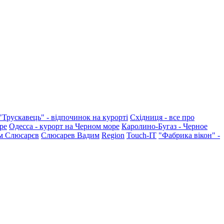
"Трускавець" - відпочинок на курорті
Східниця - все про
ре
Одесса - курорт на Черном море
Каролино-Бугаз - Черное
м Слюсарєв
Слюсарев Вадим
Region
Touch-IT
"Фабрика вікон" -