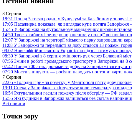
Останні новини
8 Серпня
18:31
Понад 5 тисяч родин у Кушугумі та Балабиному знову зі с
17:05
Пасажирка показала, як виглядає купе потяга Запоріжж
15:45
У Запоріжжі на футбольному майданчику школи встанови
14:50
Троє загиблих і четверо поранених: у поліції розповіли п
12:07
У Запоріжжі на території міського парку запровадили ка
11:08
У Запоріжжі та передмісті за добу сталося 13 пожеж: горі
09:02
Нове офіційне свято в Україні: що відзначатимуть щороку
08:30
У Запоріжжі з 8 серпня змінюють рух через Балковий міст:
07:56
Зміни в роботі громадського траспорту в Запоріжжі на 8 
07:42
Понад 700 атак дронами за добу: на Запоріжжі загинули 
07:20
Мости знищують — росіяни наводять понтони: карта пока
7 Серпня
22:05
«Голодні ігри» за розетку: у Мелітополі п’яту добу пробл
19:11
Спека у Запоріжжі закінчується: коли температура впаде о
16:54
Рятувальники гасили пожежу після обстрілу — РФ завдал
15:55
Які будинки в Запоріжжі залишаться без світла наприкінц
Всі новини
Точки зору