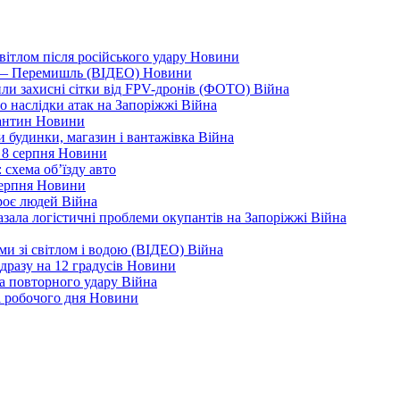
вітлом після російського удару
Новини
я — Перемишль (ВІДЕО)
Новини
ли захисні сітки від FPV-дронів (ФОТО)
Війна
ро наслідки атак на Запоріжжі
Війна
рантин
Новини
ли будинки, магазин і вантажівка
Війна
 8 серпня
Новини
 схема об’їзду
авто
серпня
Новини
троє людей
Війна
зала логістичні проблеми окупантів на Запоріжжі
Війна
еми зі світлом і водою (ВІДЕО)
Війна
дразу на 12 градусів
Новини
а повторного удару
Війна
і робочого дня
Новини