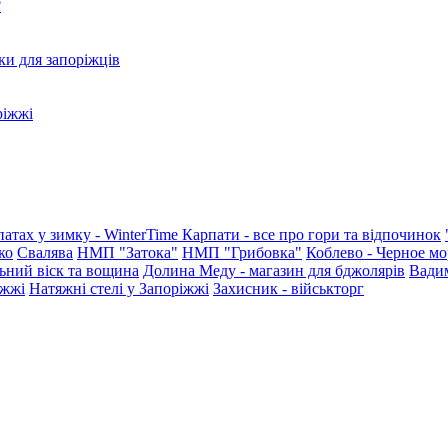
?
ки для запоріжців
ріжжі
патах у зимку - WinterTime
Карпати - все про гори та відпочинок
ко
Свалява
НМП "Затока"
НМП "Грибовка"
Коблево - Черное мо
ьний віск та вощина
Долина Меду - магазин для бджолярів
Вади
іжжі
Натяжні стелі у Запоріжжі
Захисник - військторг