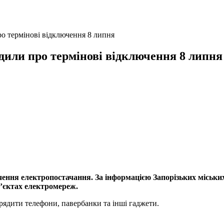
ро термінові відключення 8 липня
едили про термінові відключення 8 липня
лючення електропостачання. За інформацією Запорізьких місь
б’єктах електромереж.
арядити телефони, павербанки та інші гаджети.