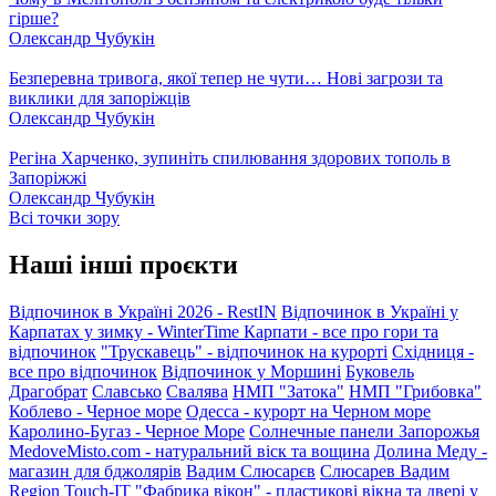
гірше?
Олександр Чубукін
Безперевна тривога, якої тепер не чути… Нові загрози та
виклики для запоріжців
Олександр Чубукін
Регіна Харченко, зупиніть спилювання здорових тополь в
Запоріжжі
Олександр Чубукін
Всі точки зору
Наші інші проєкти
Відпочинок в Україні 2026 - RestIN
Відпочинок в Україні у
Карпатах у зимку - WinterTime
Карпати - все про гори та
відпочинок
"Трускавець" - відпочинок на курорті
Східниця -
все про відпочинок
Відпочинок у Моршині
Буковель
Драгобрат
Славсько
Свалява
НМП "Затока"
НМП "Грибовка"
Коблево - Черное море
Одесса - курорт на Черном море
Каролино-Бугаз - Черное Море
Солнечные панели Запорожья
MedoveMisto.com - натуральний віск та вощина
Долина Меду -
магазин для бджолярів
Вадим Слюсарєв
Слюсарев Вадим
Region
Touch-IT
"Фабрика вікон" - пластикові вікна та двері у