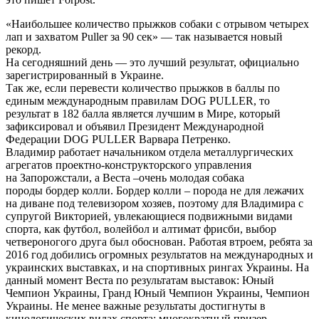
«Наибольшее количество прыжков собаки с отрывом четырех
лап и захватом Puller за 90 сек» — так называется новый
рекорд.
На сегодняшний день — это лучший результат, официально
зарегистрированный в Украине.
Так же, если перевести количество прыжков в баллы по
единым международным правилам DOG PULLER, то
результат в 182 балла является лучшим в Мире, который
зафиксировал и объявил Президент Международной
Федерации DOG PULLER Варвара Петренко.
Владимир работает начальником отдела металлургических
агрегатов проектно-конструкторского управления
на Запорожстали, а Веста –очень молодая собака
породы бордер колли. Бордер колли – порода не для лежачих
на диване под телевизором хозяев, поэтому для Владимира с
супругой Викторией, увлекающиеся подвижными видами
спорта, как футбол, волейбол и алтимат фрисби, выбор
четвероногого друга был обоснован. Работая втроем, ребята за
2016 год добились огромных результатов на международных и
украинских выставках, и на спортивных рингах Украины. На
данный момент Веста по результатам выставок: Юный
Чемпион Украины, Гранд Юный Чемпион Украины, Чемпион
Украины. Не менее важные результаты достигнуты в
кинологических видах спорта: многократный призер