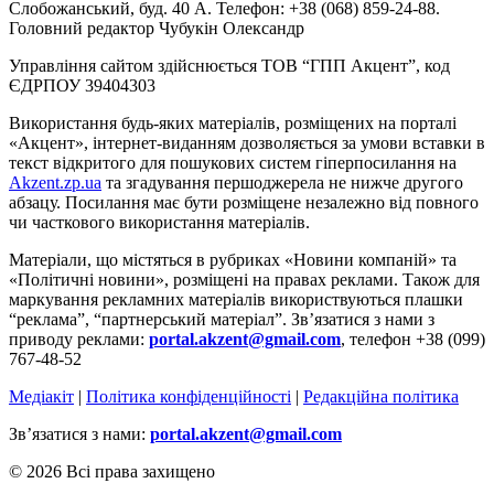
Слобожанський, буд. 40 А. Телефон: +38 (068) 859-24-88.
Головний редактор Чубукін Олександр
Управління сайтом здійснюється ТОВ “ГПП Акцент”, код
ЄДРПОУ 39404303
Використання будь-яких матеріалів, розміщених на порталі
«Акцент», інтернет-виданням дозволяється за умови вставки в
текст відкритого для пошукових систем гіперпосилання на
Akzent.zp.ua
та згадування першоджерела не нижче другого
абзацу. Посилання має бути розміщене незалежно від повного
чи часткового використання матеріалів.
Матеріали, що містяться в рубриках «Новини компаній» та
«Політичні новини», розміщені на правах реклами. Також для
маркування рекламних матеріалів використвуються плашки
“реклама”, “партнерський матеріал”. Зв’язатися з нами з
приводу реклами:
portal.akzent@gmail.com
, телефон +38 (099)
767-48-52
Медіакіт
|
Політика конфіденційності
|
Редакційна політика
Зв’язатися з нами:
portal.akzent@gmail.com
© 2026 Всі права захищено