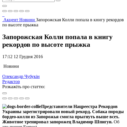
Акцент
Новини
Запорожская Колли попала в книгу рекордов
по высоте прыжка
Запорожская Колли попала в книгу
рекордов по высоте прыжка
17:12 12 Грудня 2016
Новини
Олександр Чубукін
Редактор
Розкажіть про статтю:
Представители Нацреестра Рекордов
Украины зарегистрировали новый рекорд. Собака породы
бордео-колли из Запорожья смогла прыгнуть выше всех.
Животное тренировал запорожец Владимир Шпигун.
Об
это пишет Forpost.