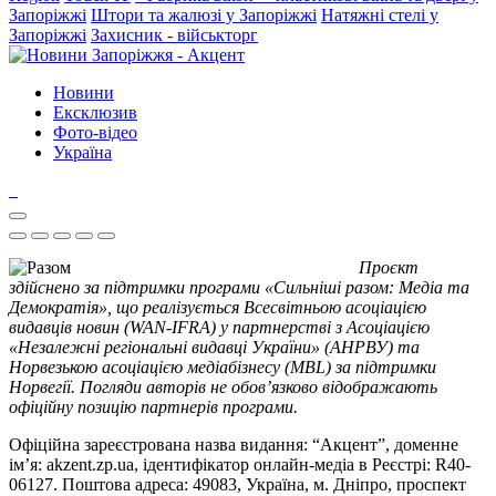
Запоріжжі
Штори та жалюзі у Запоріжжі
Натяжні стелі у
Запоріжжі
Захисник - військторг
Новини
Ексклюзив
Фото-відео
Україна
Проєкт
здійснено за підтримки програми «Сильніші разом: Медіа та
Демократія», що реалізується Всесвітньою асоціацією
видавців новин (WAN-IFRA) у партнерстві з Асоціацією
«Незалежні регіональні видавці України» (АНРВУ) та
Норвезькою асоціацією медіабізнесу (MBL) за підтримки
Норвегії. Погляди авторів не обов’язково відображають
офіційну позицію партнерів програми.
Офіційна зареєстрована назва видання: “Акцент”, доменне
ім’я: akzent.zp.ua, ідентифікатор онлайн-медіа в Реєстрі: R40-
06127. Поштова адреса: 49083, Україна, м. Дніпро, проспект