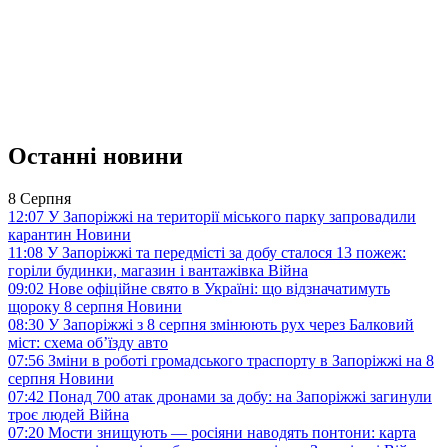
Останні новини
8 Серпня
12:07
У Запоріжжі на території міського парку запровадили
карантин
Новини
11:08
У Запоріжжі та передмісті за добу сталося 13 пожеж:
горіли будинки, магазин і вантажівка
Війна
09:02
Нове офіційне свято в Україні: що відзначатимуть
щороку 8 серпня
Новини
08:30
У Запоріжжі з 8 серпня змінюють рух через Балковий
міст: схема об’їзду
авто
07:56
Зміни в роботі громадського траспорту в Запоріжжі на 8
серпня
Новини
07:42
Понад 700 атак дронами за добу: на Запоріжжі загинули
троє людей
Війна
07:20
Мости знищують — росіяни наводять понтони: карта