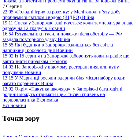
показала логістичні проблеми окупантів на Запоріжжі
Війна
7 Серпня
22:05
«Голодні ігри» за розетку: у Мелітополі п’яту добу
проблеми зі світлом і водою (ВІДЕО)
Війна
19:11
Спека у Запоріжжі закінчується: коли температура впаде
одразу на 12 градусів
Новини
16:54
Рятувальники гасили пожежу після обстрілу — РФ
завдала повторного удару
Війна
15:55
Які будинки в Запоріжжі залишаться без світла
наприкінці робочого дня
Новини
15:02
Із 15 серпня на Запоріжжі заборонять ловити раків: що
варто знати рибалкам
Екологія
14:03
На Запоріжжі у відомому ресторані виявили купу
порушень
Новини
13:15
У Марганці росіяни вдарили біля місця набору води:
багато поранених
Війна
13:02
Окрім «Пакунка школяра»: у Запоріжжі багатодітні
родини можуть отримати ще 2 тисячі гривень на
першокласника
Економіка
Всі новини
Точки зору
Чому в Мелітополі з бензином та електрикою буде тільки