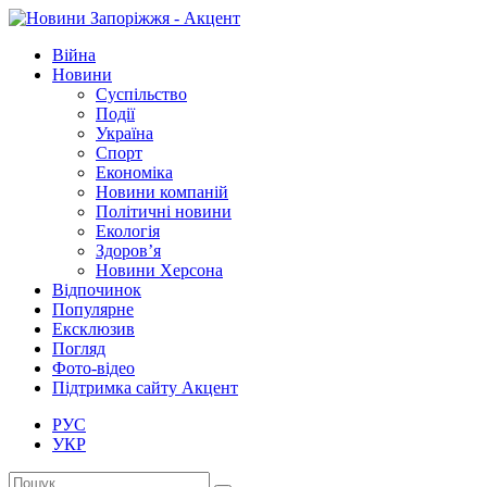
Війна
Новини
Суспільство
Події
Україна
Спорт
Економіка
Новини компаній
Політичні новини
Екологія
Здоров’я
Новини Херсона
Відпочинок
Популярне
Ексклюзив
Погляд
Фото-відео
Підтримка сайту Акцент
РУС
УКР