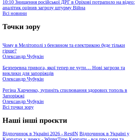
10:10
Знищення російської ДРГ в Оріхові потрапило на відео:
аналітик оцінив загрозу штурму
Війна
Всі новини
Точки зору
Чому в Мелітополі з бензином та електрикою буде тільки
гірше?
Олександр Чубукін
Безперевна тривога, якої тепер не чути… Нові загрози та
виклики для запоріжців
Олександр Чубукін
Регіна Харченко, зупиніть спилювання здорових тополь в
Запоріжжі
Олександр Чубукін
Всі точки зору
Наші інші проєкти
Відпочинок в Україні 2026 - RestIN
Відпочинок в Україні у
Карпатах у зимку - WinterTime
Карпати - все про гори та