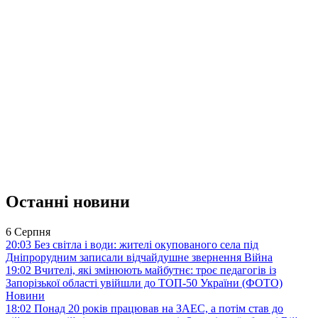
Останні новини
6 Серпня
20:03
Без світла і води: жителі окупованого села під
Дніпрорудним записали відчайдушне звернення
Війна
19:02
Вчителі, які змінюють майбутнє: троє педагогів із
Запорізької області увійшли до ТОП-50 України (ФОТО)
Новини
18:02
Понад 20 років працював на ЗАЕС, а потім став до