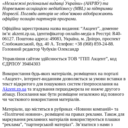
«Незалежні регіональні видавці України» (АНРВУ) та
Норвезькою асоціацією медіабізнесу (MBL) за підтримки
Норвегії. Погляди авторів не обов’язково відображають
офіційну позицію партнерів програми.
Офіційна зареєстрована назва видання: “Акцент”, доменне
ім’я: akzent.zp.ua, ідентифікатор онлайн-медіа в Реєстрі: R40-
06127. Поштова адреса: 49083, Україна, м. Дніпро, проспект
Слобожанський, буд. 40 А. Телефон: +38 (068) 859-24-88.
Головний редактор Чубукін Олександр
Управління сайтом здійснюється ТОВ “ГПП Акцент”, код
ЄДРПОУ 39404303
Використання будь-яких матеріалів, розміщених на порталі
«Акцент», інтернет-виданням дозволяється за умови вставки в
текст відкритого для пошукових систем гіперпосилання на
Akzent.zp.ua
та згадування першоджерела не нижче другого
абзацу. Посилання має бути розміщене незалежно від повного
чи часткового використання матеріалів.
Матеріали, що містяться в рубриках «Новини компаній» та
«Політичні новини», розміщені на правах реклами. Також для
маркування рекламних матеріалів використвуються плашки
“реклама”, “партнерський матеріал”. Зв’язатися з нами з