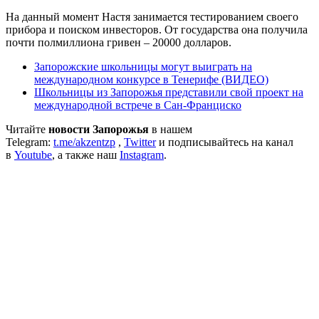
На данный момент Настя занимается тестированием своего
прибора и поиском инвесторов. От государства она получила
почти полмиллиона гривен – 20000 долларов.
Запорожские школьницы могут выиграть на
международном конкурсе в Тенерифе (ВИДЕО)
Школьницы из Запорожья представили свой проект на
международной встрече в Сан-Франциско
Читайте
новости Запорожья
в нашем
Telegram:
t.me/akzentzp
,
Twitter
и подписывайтесь на канал
в
Youtube
, а также наш
Instagram
.