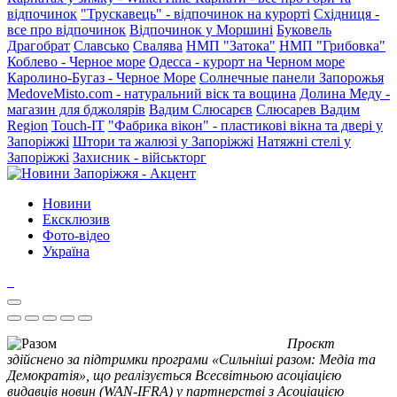
відпочинок
"Трускавець" - відпочинок на курорті
Східниця -
все про відпочинок
Відпочинок у Моршині
Буковель
Драгобрат
Славсько
Свалява
НМП "Затока"
НМП "Грибовка"
Коблево - Черное море
Одесса - курорт на Черном море
Каролино-Бугаз - Черное Море
Солнечные панели Запорожья
MedoveMisto.com - натуральний віск та вощина
Долина Меду -
магазин для бджолярів
Вадим Слюсарєв
Слюсарев Вадим
Region
Touch-IT
"Фабрика вікон" - пластикові вікна та двері у
Запоріжжі
Штори та жалюзі у Запоріжжі
Натяжні стелі у
Запоріжжі
Захисник - військторг
Новини
Ексклюзив
Фото-відео
Україна
Проєкт
здійснено за підтримки програми «Сильніші разом: Медіа та
Демократія», що реалізується Всесвітньою асоціацією
видавців новин (WAN-IFRA) у партнерстві з Асоціацією