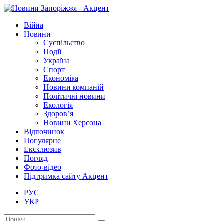
Війна
Новини
Суспільство
Події
Україна
Спорт
Економіка
Новини компаній
Політичні новини
Екологія
Здоров’я
Новини Херсона
Відпочинок
Популярне
Ексклюзив
Погляд
Фото-відео
Підтримка сайту Акцент
РУС
УКР