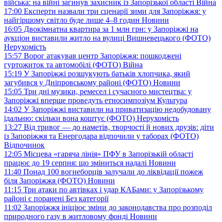
війська: на війні загинув захисник із Запорізької області
Війна
17:00
Експерти назвали три сценарії зими для Запоріжжя: у
найгіршому світло буде лише 4–8 годин
Новини
16:05
Двокімнатна квартира за 1 млн грн: у Запоріжжі на
аукціон виставили житло на вулиці Вишневецького (ФОТО)
Нерухомість
15:57
Ворог атакував центр Запоріжжя: пошкоджені
гуртожиток та автомобілі (ФОТО)
Війна
15:19
У Запоріжжі розшукують батьків хлопчика, який
загубився у Дніпровському районі (ФОТО)
Новини
15:05
Три дні музики, ремесел і сучасного мистецтва: у
Запоріжжі вперше проведуть етносимпозіум
Культура
14:02
У Запоріжжі виставили на приватизацію недобудовану
їдальню: скільки вона коштує (ФОТО)
Нерухомість
13:27
Від тривог — до наметів, творчості й нових друзів: діти
із Запоріжжя та Енергодара відпочили у таборах (ФОТО)
Відпочинок
12:05
Місцева «гаряча лінія» ПФУ в Запорізькій області
працює до 19 серпня: що зміниться надалі
Новини
11:40
Понад 100 вогнеборців залучали до ліквідації пожеж
біля Запоріжжя (ФОТО)
Новини
11:15
Три атаки по автівках і удар КАБами: у Запорізькому
районі є поранені
Без категорії
11:02
Запоріжжя ініціює зміни до законодавства про розподіл
природного газу в житловому фонді
Новини