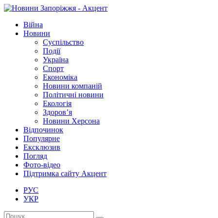
Війна
Новини
Суспільство
Події
Україна
Спорт
Економіка
Новини компаній
Політичні новини
Екологія
Здоров’я
Новини Херсона
Відпочинок
Популярне
Ексклюзив
Погляд
Фото-відео
Підтримка сайту Акцент
РУС
УКР