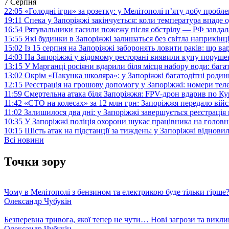
7 Серпня
22:05
«Голодні ігри» за розетку: у Мелітополі п’яту добу пробл
19:11
Спека у Запоріжжі закінчується: коли температура впаде о
16:54
Рятувальники гасили пожежу після обстрілу — РФ завдал
15:55
Які будинки в Запоріжжі залишаться без світла наприкінц
15:02
Із 15 серпня на Запоріжжі заборонять ловити раків: що в
14:03
На Запоріжжі у відомому ресторані виявили купу поруш
13:15
У Марганці росіяни вдарили біля місця набору води: баг
13:02
Окрім «Пакунка школяра»: у Запоріжжі багатодітні роди
12:15
Реєстрація на грошову допомогу у Запоріжжі: номери те
11:59
Смертельна атака біля Запоріжжя: FPV-дрон вдарив по 
11:42
«СТО на колесах» за 12 млн грн: Запоріжжя передало ві
11:02
Залишилося два дні: у Запоріжжі завершується реєстрація
10:35
У Запоріжжі поліція охорони шукає працівника на голов
10:15
Шість атак на підстанції за тиждень: у Запоріжжі віднови
Всі новини
Точки зору
Чому в Мелітополі з бензином та електрикою буде тільки гірше
Олександр Чубукін
Безперевна тривога, якої тепер не чути… Нові загрози та викли
Олександр Чубукін