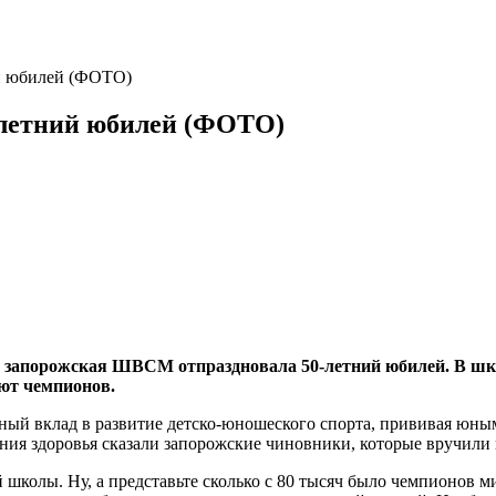
й юбилей (ФОТО)
летний юбилей (ФОТО)
я, запорожская ШВСМ отпраздновала 50-летний юбилей. В шк
ют чемпионов.
зный вклад в развитие детско-юношеского спорта, прививая юным
ания здоровья сказали запорожские чиновники, которые вручили
ой школы. Ну, а представьте сколько с 80 тысяч было чемпионов 