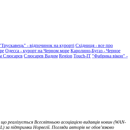
"Трускавець" - відпочинок на курорті
Східниця - все про
ре
Одесса - курорт на Черном море
Каролино-Бугаз - Черное
м Слюсарєв
Слюсарев Вадим
Region
Touch-IT
"Фабрика вікон" -
 що реалізується Всесвітньою асоціацією видавців новин (WAN-
) за підтримки Норвегії. Погляди авторів не обов’язково