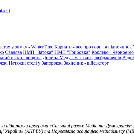
ріжжі
патах у зимку - WinterTime
Карпати - все про гори та відпочинок
ко
Свалява
НМП "Затока"
НМП "Грибовка"
Коблево - Черное мо
ьний віск та вощина
Долина Меду - магазин для бджолярів
Вади
іжжі
Натяжні стелі у Запоріжжі
Захисник - військторг
 за підтримки програми «Сильніші разом: Медіа та Демократія»,
ці України» (АНРВУ) та Норвезькою асоціацією медіабізнесу (MBL