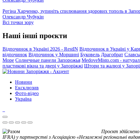
Регіна Харченко, зупиніть спилювання здорових тополь в Запо
Олександр Чубукін
Всі точки зору
Наші інші проєкти
Відпочинок в Україні 2026 - RestIN
Відпочинок в Україні у Кар
відпочинок
Відпочинок у Моршині
Буковель
Драгобрат
Славсь
Море
Солнечные панели Запорожья
MedoveMisto.com - натурал
пластикові вікна та двері у Запоріжжі
Штори та жалюзі у Запор
Новини
Ексклюзив
Фото-відео
Україна
Проєкт здійснено
IFRA) у партнерстві з Асоціацією «Незалежні регіональні видав