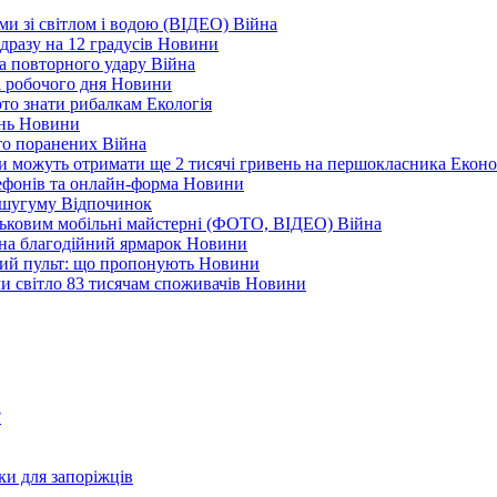
еми зі світлом і водою (ВІДЕО)
Війна
дразу на 12 градусів
Новини
а повторного удару
Війна
і робочого дня
Новини
арто знати рибалкам
Екологія
ень
Новини
ато поранених
Війна
ни можуть отримати ще 2 тисячі гривень на першокласника
Еконо
лефонів та онлайн-форма
Новини
Кушугуму
Відпочинок
йськовим мобільні майстерні (ФОТО, ВІДЕО)
Війна
 на благодійний ярмарок
Новини
ний пульт: що пропонують
Новини
ли світло 83 тисячам споживачів
Новини
?
ки для запоріжців