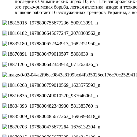
последних Олимпийских играх 10, из 11-ти запорожских
это греко-римская борьба, легкая атлетика, дзюдо и тхэкв
в школе работает 16 заслуженных тренеров Украины, а в