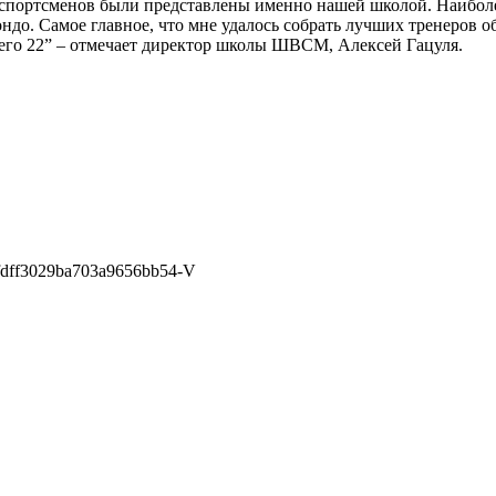
 спортсменов были представлены именно нашей школой. Наибол
ондо. Самое главное, что мне удалось собрать лучших тренеров об
сего 22” – отмечает директор школы ШВСМ, Алексей Гацуля.