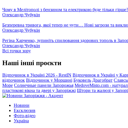
Чому в Мелітополі з бензином та електрикою буде тільки гірше
Олександр Чубукін
Безперевна тривога, якої тепер не чути… Нові загрози та викли
Олександр Чубукін
Регіна Харченко, зупиніть спилювання здорових тополь в Запо
Олександр Чубукін
Всі точки зору
Наші інші проєкти
Відпочинок в Україні 2026 - RestIN
Відпочинок в Україні у Кар
відпочинок
Відпочинок у Моршині
Буковель
Драгобрат
Славсь
Море
Солнечные панели Запорожья
MedoveMisto.com - натурал
пластикові вікна та двері у Запоріжжі
Штори та жалюзі у Запор
Новини
Ексклюзив
Фото-відео
Україна