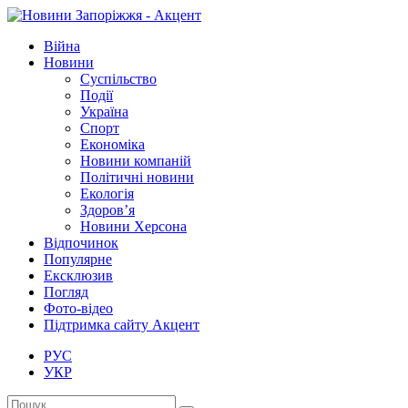
Війна
Новини
Суспільство
Події
Україна
Спорт
Економіка
Новини компаній
Політичні новини
Екологія
Здоров’я
Новини Херсона
Відпочинок
Популярне
Ексклюзив
Погляд
Фото-відео
Підтримка сайту Акцент
РУС
УКР