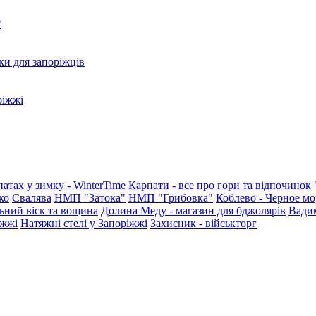
?
ки для запоріжців
ріжжі
патах у зимку - WinterTime
Карпати - все про гори та відпочинок
ко
Свалява
НМП "Затока"
НМП "Грибовка"
Коблево - Черное мо
ьний віск та вощина
Долина Меду - магазин для бджолярів
Вади
іжжі
Натяжні стелі у Запоріжжі
Захисник - військторг