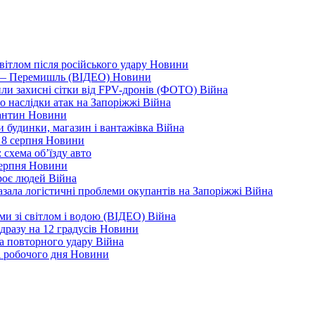
вітлом після російського удару
Новини
я — Перемишль (ВІДЕО)
Новини
ли захисні сітки від FPV-дронів (ФОТО)
Війна
ро наслідки атак на Запоріжжі
Війна
рантин
Новини
ли будинки, магазин і вантажівка
Війна
 8 серпня
Новини
 схема об’їзду
авто
серпня
Новини
троє людей
Війна
зала логістичні проблеми окупантів на Запоріжжі
Війна
еми зі світлом і водою (ВІДЕО)
Війна
дразу на 12 градусів
Новини
а повторного удару
Війна
і робочого дня
Новини