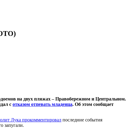
ФОТО)
одоемов на двух пляжах – Правобережном и Центральном.
ндал с
отказом отпевать младенца
. Об этом сообщает
олит Лука прокомментировал
последние события
о запугали.