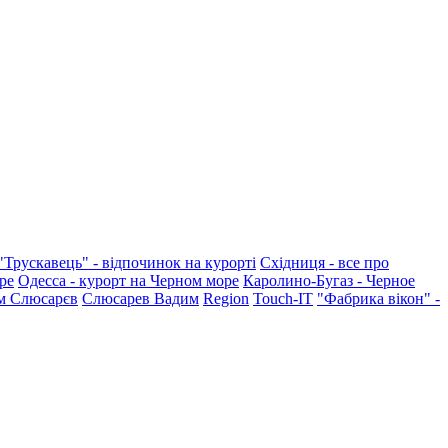
"Трускавець" - відпочинок на курорті
Східниця - все про
ре
Одесса - курорт на Черном море
Каролино-Бугаз - Черное
м Слюсарєв
Слюсарев Вадим
Region
Touch-IT
"Фабрика вікон" -