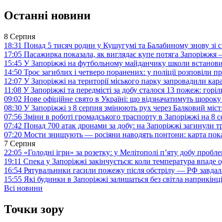
Останні новини
8 Серпня
18:31
Понад 5 тисяч родин у Кушугумі та Балабиному знову зі с
17:05
Пасажирка показала, як виглядає купе потяга Запоріжж
15:45
У Запоріжжі на футбольному майданчику школи встанови
14:50
Троє загиблих і четверо поранених: у поліції розповіли п
12:07
У Запоріжжі на території міського парку запровадили ка
11:08
У Запоріжжі та передмісті за добу сталося 13 пожеж: горі
09:02
Нове офіційне свято в Україні: що відзначатимуть щороку
08:30
У Запоріжжі з 8 серпня змінюють рух через Балковий міст:
07:56
Зміни в роботі громадського траспорту в Запоріжжі на 8 
07:42
Понад 700 атак дронами за добу: на Запоріжжі загинули 
07:20
Мости знищують — росіяни наводять понтони: карта пока
7 Серпня
22:05
«Голодні ігри» за розетку: у Мелітополі п’яту добу пробл
19:11
Спека у Запоріжжі закінчується: коли температура впаде о
16:54
Рятувальники гасили пожежу після обстрілу — РФ завдал
15:55
Які будинки в Запоріжжі залишаться без світла наприкінц
Всі новини
Точки зору