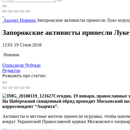
Акцент
Новини
Запорожские активисты принесли Луке игру
Запорожские активисты принесли Луке
12:01 19 Січня 2018
Новини
Олександр Чубукін
Редактор
Розкажіть про статтю:
Сегодня, 19 января, православные
На Набережной священный обряд проводит Московский патр
корреспондент “Акцента”.
Активисты и местные жители принесли игрушки, чтобы напом
вокруг Украинской Православной церкви Московского патриар