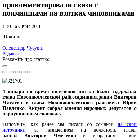
прокомментировали связи с
пойманными на взятках чиновниками
11:01 6 Січня 2018
Новини
Олександр Чубукін
Редактор
Розкажіть про статтю:
4 января во время получения взятки были задержаны
глава Новониколаевской райгосадминистрации Виктория
Чмелева и глава Новониколаевского райсовета Юрий
Павленко. Акцент собрал мнения народных депутатов о
коррупционном скандале.
Напомним, как ранее мы писали со ссылкой
на свои
источники
, за назначением на должность главы
района
Виктории Чмелевой
и избранием главой