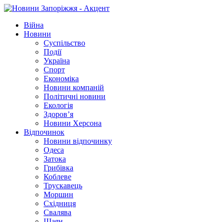
Війна
Новини
Суспільство
Події
Україна
Спорт
Економіка
Новини компаній
Політичні новини
Екологія
Здоров’я
Новини Херсона
Відпочинок
Новини відпочинку
Одеса
Затока
Грибівка
Коблеве
Трускавець
Моршин
Східниця
Свалява
Шаян