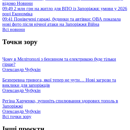
відомо
Новини
09:49
2 млн грн на житло для ВПО із Запоріжжя: умови у 2026
році
Економіка
09:41
Понівечені гаражі, будинки та автівки: ОВА показала
нові фото після нічної атаки на Запоріжжя
Війна
Всі новини
Точки зору
Чому в Мелітополі з бензином та електрикою буде тільки
гірше?
Олександр Чубукін
Безперевна тривога, якої тепер не чути… Нові загрози та
виклики для запоріжців
Олександр Чубукін
Регіна Харченко, зупиніть спилювання здорових тополь в
Запоріжжі
Олександр Чубукін
Всі точки зору
Інші проєкти