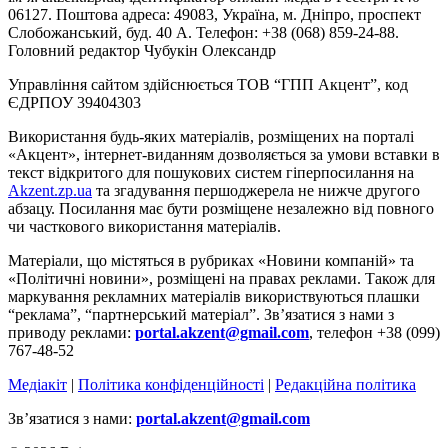
06127. Поштова адреса: 49083, Україна, м. Дніпро, проспект
Слобожанський, буд. 40 А. Телефон: +38 (068) 859-24-88.
Головний редактор Чубукін Олександр
Управління сайтом здійснюється ТОВ “ГПП Акцент”, код
ЄДРПОУ 39404303
Використання будь-яких матеріалів, розміщених на порталі
«Акцент», інтернет-виданням дозволяється за умови вставки в
текст відкритого для пошукових систем гіперпосилання на
Akzent.zp.ua
та згадування першоджерела не нижче другого
абзацу. Посилання має бути розміщене незалежно від повного
чи часткового використання матеріалів.
Матеріали, що містяться в рубриках «Новини компаній» та
«Політичні новини», розміщені на правах реклами. Також для
маркування рекламних матеріалів використвуються плашки
“реклама”, “партнерський матеріал”. Зв’язатися з нами з
приводу реклами:
portal.akzent@gmail.com
, телефон +38 (099)
767-48-52
Медіакіт
|
Політика конфіденційності
|
Редакційна політика
Зв’язатися з нами:
portal.akzent@gmail.com