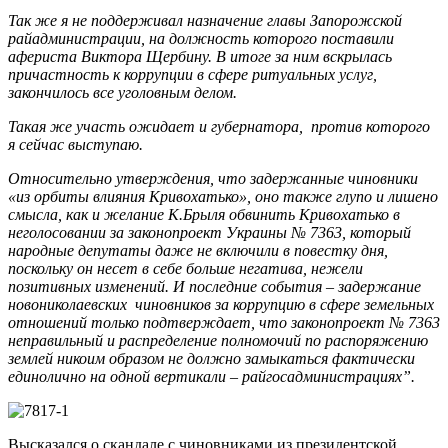
Так же я не поддерживал назначение главы Запорожской
райадминистрации, на должность которого поставили
афериста Виктора Щербину. В итоге за ним вскрылась
причастность к коррупции в сфере ритуальных услуг,
закончилось все уголовным делом.
Такая же участь ожидает и губернатора, против которого
я сейчас выступаю.
Относительно утверждения, что задержанные чиновники
«из орбиты влияния Кривохатько», оно также глупо и лишено
смысла, как и желание К.Брыля обвинить Кривохатько в
неголосовании за законопроект Украины № 7363, который
народные депутаты даже не включили в повестку дня,
поскольку он несет в себе больше негатива, нежели
позитивных изменений. И последние события – задержание
новониколаевских чиновников за коррупцию в сфере земельных
отношений только подтверждает, что законопроект № 7363
неправильный и распределение полномочий по распоряжению
землей никоим образом не должно замыкаться фактически
единолично на одной вертикали – райгосадминистрациях”.
Высказался о скандале с чиновниками из президентской