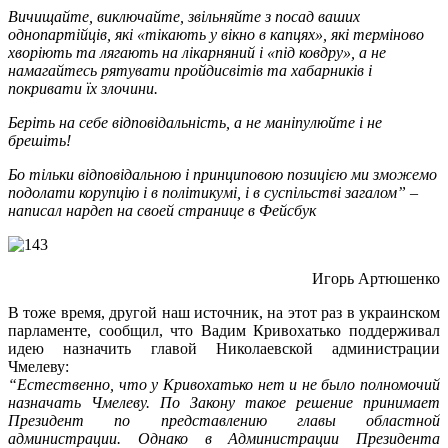
Вичищайте, виключайте, звільняйте з посад ваших
однопартійців, які «тікають у вікно в капцях», які терміново
хворіють та лягають на лікарняний і «під ковдру», а не
намагайтесь рятувати пройдисвітів та хабарників і
покривати їх злочини.
Беріть на себе відповідальність, а не маніпулюйте і не
брешіть!
Бо тільки відповідальною і принциповою позицією ми зможемо
подолати корупцію і в політикумі, і в суспільстві загалом” –
написал нардеп на своей странице в Фейсбук
Игорь Артюшенко
В тоже время, другой наш источник, на этот раз в украинском
парламенте, сообщил, что Вадим Кривохатько поддерживал
идею назначить главой Николаевской администрации
Чмелеву:
“Естественно, что у Кривохатько нет и не было полномочий
назначать Чмелеву. По Закону такое решение принимает
Президент по представлению главы областной
администрации. Однако в Администрации Президента