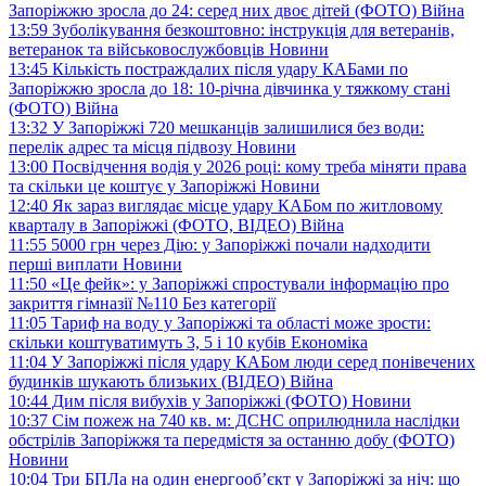
Запоріжжю зросла до 24: серед них двоє дітей (ФОТО)
Війна
13:59
Зуболікування безкоштовно: інструкція для ветеранів,
ветеранок та військовослужбовців
Новини
13:45
Кількість постраждалих після удару КАБами по
Запоріжжю зросла до 18: 10-річна дівчинка у тяжкому стані
(ФОТО)
Війна
13:32
У Запоріжжі 720 мешканців залишилися без води:
перелік адрес та місця підвозу
Новини
13:00
Посвідчення водія у 2026 році: кому треба міняти права
та скільки це коштує у Запоріжжі
Новини
12:40
Як зараз виглядає місце удару КАБом по житловому
кварталу в Запоріжжі (ФОТО, ВІДЕО)
Війна
11:55
5000 грн через Дію: у Запоріжжі почали надходити
перші виплати
Новини
11:50
«Це фейк»: у Запоріжжі спростували інформацію про
закриття гімназії №110
Без категорії
11:05
Тариф на воду у Запоріжжі та області може зрости:
скільки коштуватимуть 3, 5 і 10 кубів
Економіка
11:04
У Запоріжжі після удару КАБом люди серед понівечених
будинків шукають близьких (ВІДЕО)
Війна
10:44
Дим після вибухів у Запоріжжі (ФОТО)
Новини
10:37
Сім пожеж на 740 кв. м: ДСНС оприлюднила наслідки
обстрілів Запоріжжя та передмістя за останню добу (ФОТО)
Новини
10:04
Три БПЛа на один енергооб’єкт у Запоріжжі за ніч: що