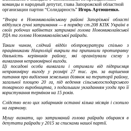
команды и народный депутат, глава Запорожской областной
организации партии “Солидарность”
Игорь Артюшенко.
“Вчора в Новомиколаївському районі Запорізької області
відбулися гучні затримання — в порядку ст.208 КПК Україні в
своїх робочих кабінетах затримані голова Новомиколаївської
РДА та голова Новомиколаївської райради.
Таким чином, слідчий відділ облпрокуратури спільно з
працівниками Нацполіції викрили та припинили протиправну
діяльність керівників району, які організували схему з
вимагання неправомірної вигоди.
Ці посадові особи вимагали і отримали від підприємця
неправомірну виг
оду у розмірі 27 тис. грн. за вирішення
питання про виділення земельних ділянок на території району,
загальної площею 20 га, під ведення сільськогосподарського
товарного виробництва, з подальшим укладанням угоди про її
користування терміном на 15 років.
Слідство вело цих хабарників останні кілька місяців і схопило
на гарячому.
Мушу визнати, що затриманий голова райради обирався в
депутати райради у 2015 за списками нашої партії.