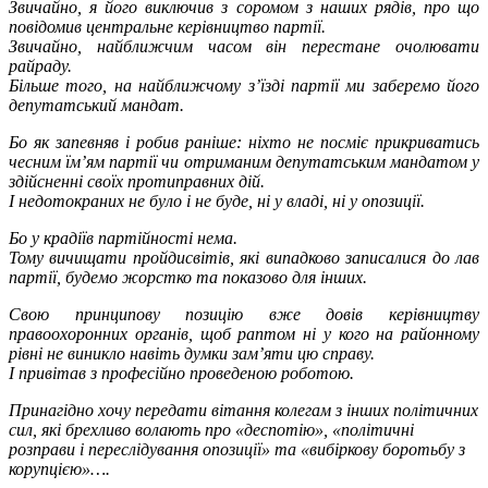
Звичайно, я його виключив з соромом з наших рядів, про що
повідомив центральне керівництво партії.
Звичайно, найближчим часом він перестане очолювати
райраду.
Більше того, на найближчому з’їзді партії ми заберемо його
депутатський мандат.
Бо як запевняв і робив раніше: ніхто не посміє прикриватись
чесним їм’ям партії чи отриманим депутатським мандатом у
здійсненні своїх протиправних дій.
І недотокраних не було і не буде, ні у владі, ні у опозиції.
Бо у крадіїв партійності нема.
Тому вичищати пройдисвітів, які випадково записалися до лав
партії, будемо жорстко та показово для інших.
Свою принципову позицію вже довів керівництву
правоохоронних органів, щоб раптом ні у кого на районному
рівні не виникло навіть думки зам’яти цю справу.
І привітав з професійно проведеною роботою.
Принагідно хочу передати вітання колегам з інших політичних
сил, які брехливо волають про «деспотію», «політичні
розправи і переслідування опозиції» та «вибіркову боротьбу з
корупцією»….