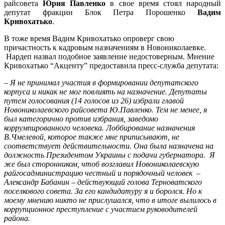
райсовета
Юрия Павленко
в свое время стоял народный
депутат фракции Блок Петра Порошенко
Вадим
Кривохатько
.
В тоже время Вадим Кривохатько опроверг свою
причастность к кадровым назначениям в Новониколаевке.
Нардеп назвал подобное заявление недостоверным. Мнение
Кривохатько “Акценту” предоставила пресс-служба депутата:
– Я не принимал участия в формировании депутатского
корпуса и никак не мог повлиять на назначение. Депутаты
путем голосования (14 голосов из 26) избрали главой
Новониколаевского райсовета Ю.Павленко. Тем не менее, я
был категорично против избрания, заведомо
коррумпированного человека. Лоббирование назначения
В.Чмелевой, которое также мне приписывают, не
соответствует действительности. Она была назначена на
должность Президентом Украины с подачи губернатора. Я
же был сторонником, чтоб возглавил Новониколаевскую
райгосадминистрацию честный и порядочный человек –
Александр Бабанин – действующий голова Терноватского
поселкового совета. За его кандидатуру я и боролся. Но к
моему мнению никто не прислушался, что в итоге вылилось в
коррупционное преступление с участием руководителей
района.