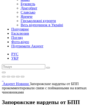
Буковель
Драгобрат
Славсько
Яремче
Гірськолижні курорти
Весь відпочинок в Україні
Популярне
Ексклюзив
Погляд
Фото-відео
Підтримати Акцент
РУС
УКР
Акцент
Новини
Запорожские нардепы от БПП
прокомментировали связи с пойманными на взятках
чиновниками
Запорожские нардепы от БПП