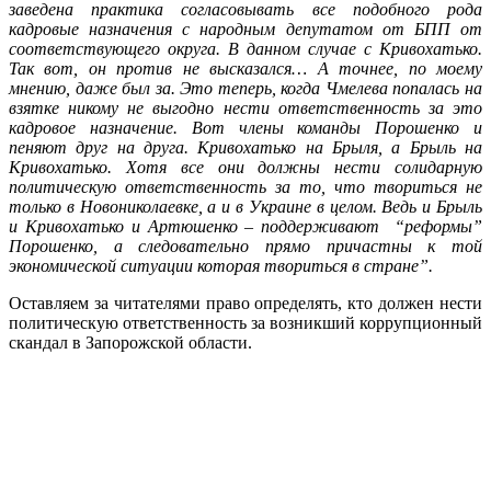
заведена практика согласовывать все подобного рода
кадровые назначения с народным депутатом от БПП от
соответствующего округа. В данном случае с Кривохатько.
Так вот, он против не высказался… А точнее, по моему
мнению, даже был за. Это теперь, когда Чмелева попалась на
взятке никому не выгодно нести ответственность за это
кадровое назначение. Вот члены команды Порошенко и
пеняют друг на друга. Кривохатько на Брыля, а Брыль на
Кривохатько. Хотя все они должны нести солидарную
политическую ответственность за то, что твориться не
только в Новониколаевке, а и в Украине в целом. Ведь и Брыль
и Кривохатько и Артюшенко – поддерживают “реформы”
Порошенко, а следовательно прямо причастны к той
экономической ситуации которая твориться в стране”.
Оставляем за читателями право определять, кто должен нести
политическую ответственность за возникший коррупционный
скандал в Запорожской области.