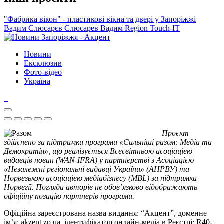
"Фабрика вікон" - пластикові вікна та двері у Запоріжжі
Вадим Слюсарєв
Слюсарев Вадим
Region
Touch-IT
Новини
Ексклюзив
Фото-відео
Україна
Проєкт
здійснено за підтримки програми «Сильніші разом: Медіа та
Демократія», що реалізується Всесвітньою асоціацією
видавців новин (WAN-IFRA) у партнерстві з Асоціацією
«Незалежні регіональні видавці України» (АНРВУ) та
Норвезькою асоціацією медіабізнесу (MBL) за підтримки
Норвегії. Погляди авторів не обов’язково відображають
офіційну позицію партнерів програми.
Офіційна зареєстрована назва видання: “Акцент”, доменне
ім’я: akzent.zp.ua, ідентифікатор онлайн-медіа в Реєстрі: R40-