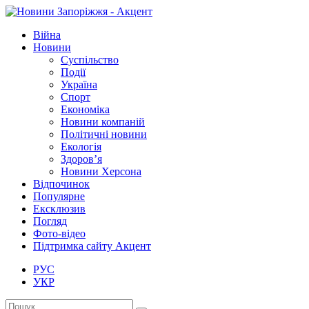
Війна
Новини
Суспільство
Події
Україна
Спорт
Економіка
Новини компаній
Політичні новини
Екологія
Здоров’я
Новини Херсона
Відпочинок
Популярне
Ексклюзив
Погляд
Фото-відео
Підтримка сайту Акцент
РУС
УКР