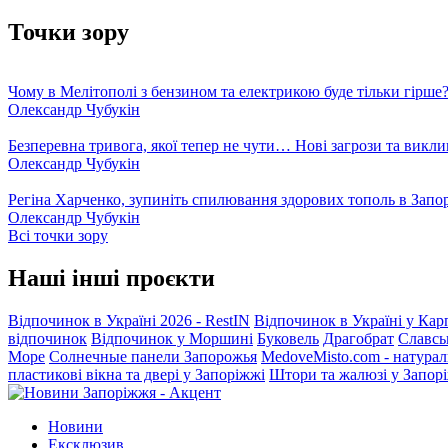
Точки зору
Чому в Мелітополі з бензином та електрикою буде тільки гірше
Олександр Чубукін
Безперевна тривога, якої тепер не чути… Нові загрози та викли
Олександр Чубукін
Регіна Харченко, зупиніть спилювання здорових тополь в Запо
Олександр Чубукін
Всі точки зору
Наші інші проєкти
Відпочинок в Україні 2026 - RestIN
Відпочинок в Україні у Кар
відпочинок
Відпочинок у Моршині
Буковель
Драгобрат
Славсь
Море
Солнечные панели Запорожья
MedoveMisto.com - натурал
пластикові вікна та двері у Запоріжжі
Штори та жалюзі у Запор
Новини
Ексклюзив