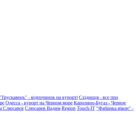
"Трускавець" - відпочинок на курорті
Східниця - все про
ре
Одесса - курорт на Черном море
Каролино-Бугаз - Черное
м Слюсарєв
Слюсарев Вадим
Region
Touch-IT
"Фабрика вікон" -