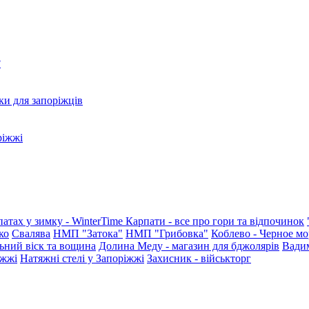
?
ки для запоріжців
ріжжі
патах у зимку - WinterTime
Карпати - все про гори та відпочинок
ко
Свалява
НМП "Затока"
НМП "Грибовка"
Коблево - Черное мо
ьний віск та вощина
Долина Меду - магазин для бджолярів
Вади
іжжі
Натяжні стелі у Запоріжжі
Захисник - військторг