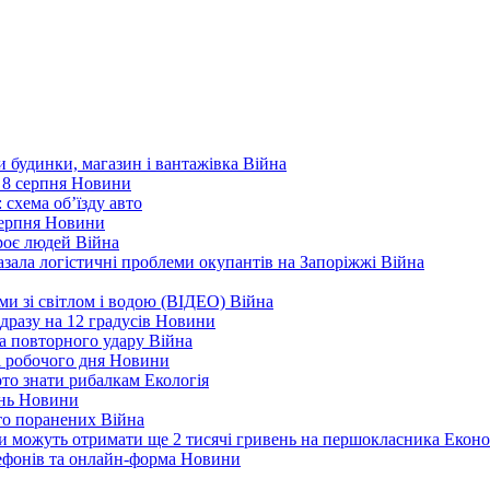
ли будинки, магазин і вантажівка
Війна
 8 серпня
Новини
 схема об’їзду
авто
серпня
Новини
троє людей
Війна
зала логістичні проблеми окупантів на Запоріжжі
Війна
еми зі світлом і водою (ВІДЕО)
Війна
дразу на 12 градусів
Новини
а повторного удару
Війна
і робочого дня
Новини
арто знати рибалкам
Екологія
ень
Новини
ато поранених
Війна
ни можуть отримати ще 2 тисячі гривень на першокласника
Еконо
лефонів та онлайн-форма
Новини