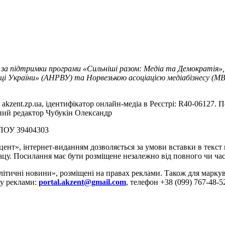
 за підтримки програми «Сильніші разом: Медіа та Демократія»,
ці України» (АНРВУ) та Норвезькою асоціацією медіабізнесу (MBL
akzent.zp.ua, ідентифікатор онлайн-медіа в Реєстрі: R40-06127. П
вний редактор Чубукін Олександр
РПОУ 39404303
цент», інтернет-виданням дозволяється за умови вставки в текс
цу. Посилання має бути розміщене незалежно від повного чи час
літичні новини», розміщені на правах реклами. Також для марк
ду реклами:
portal.akzent@gmail.com
, телефон +38 (099) 767-48-5