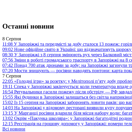
Останні новини
8 Серпня
11:08
У Запоріжжі та передмісті за добу сталося 13 пожеж: горі
09:02
Нове офіційне свято в Україні: що відзначатимуть щороку
08:30
У Запоріжжі з 8 серпня змінюють рух через Балковий міст:
07:56
Зміни в роботі громадського траспорту в Запоріжжі на 8 
07:42
Понад 700 атак дронами за добу: на Запоріжжі загинули 
07:20
Мости знищують — росіяни наводять понтони: карта пока
7 Серпня
22:05
«Голодні ігри» за розетку: у Мелітополі п’яту добу пробл
19:11
Спека у Запоріжжі закінчується: коли температура впаде о
16:54
Рятувальники гасили пожежу після обстрілу — РФ завдал
15:55
Які будинки в Запоріжжі залишаться без світла наприкінц
15:02
Із 15 серпня на Запоріжжі заборонять ловити раків: що в
14:03
На Запоріжжі у відомому ресторані виявили купу поруш
13:15
У Марганці росіяни вдарили біля місця набору води: баг
13:02
Окрім «Пакунка школяра»: у Запоріжжі багатодітні роди
12:15
Реєстрація на грошову допомогу у Запоріжжі: номери те
Всі новини