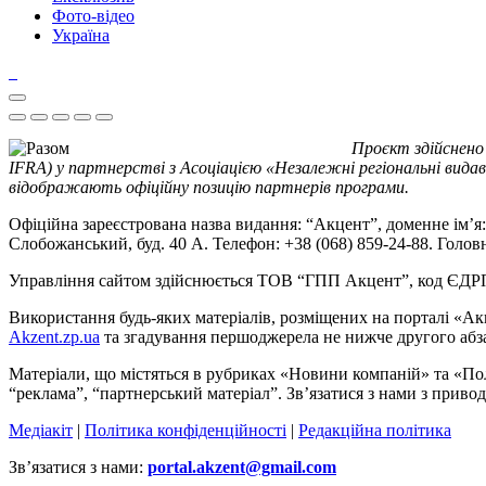
Фото-відео
Україна
Проєкт здійснено
IFRA) у партнерстві з Асоціацією «Незалежні регіональні видав
відображають офіційну позицію партнерів програми.
Офіційна зареєстрована назва видання: “Акцент”, доменне ім’я: 
Слобожанський, буд. 40 А. Телефон: +38 (068) 859-24-88. Голо
Управління сайтом здійснюється ТОВ “ГПП Акцент”, код ЄД
Використання будь-яких матеріалів, розміщених на порталі «Ак
Akzent.zp.ua
та згадування першоджерела не нижче другого абза
Матеріали, що містяться в рубриках «Новини компаній» та «По
“реклама”, “партнерський матеріал”. Зв’язатися з нами з приво
Медіакіт
|
Політика конфіденційності
|
Редакційна політика
Зв’язатися з нами:
portal.akzent@gmail.com