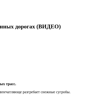
женных дорогах (ВИДЕО)
ых трасс.
 впечатляюще разгребает снежные сугробы.