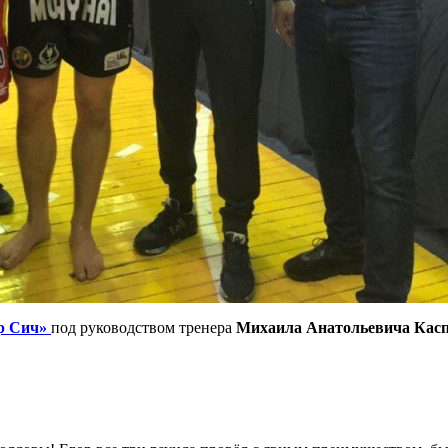
ор Сич»
под руководством тренера
Михаила Анатольевича Кас