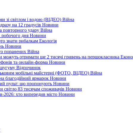
еми зі світлом і водою (ВІДЕО)
Війна
дразу на 12 градусів
Новини
а повторного удару
Війна
і робочого дня
Новини
арто знати рибалкам
Екологія
ень
Новини
ато поранених
Війна
ни можуть отримати ще 2 тисячі гривень на першокласника
Еконо
лефонів та онлайн-форма
Новини
Кушугуму
Відпочинок
йськовим мобільні майстерні (ФОТО, ВІДЕО)
Війна
 на благодійний ярмарок
Новини
ний пульт: що пропонують
Новини
ли світло 83 тисячам споживачів
Новини
и-2026: хто випередив місто
Новини
?