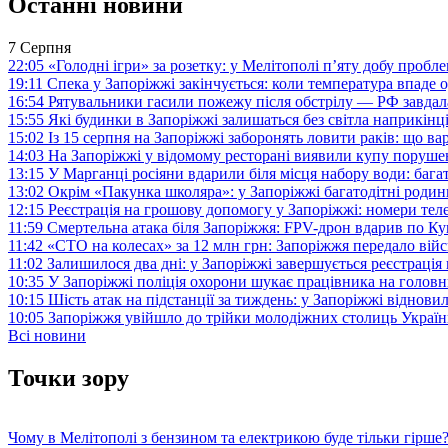
Останні новини
7 Серпня
22:05
«Голодні ігри» за розетку: у Мелітополі п’яту добу пробл
19:11
Спека у Запоріжжі закінчується: коли температура впаде о
16:54
Рятувальники гасили пожежу після обстрілу — РФ завдал
15:55
Які будинки в Запоріжжі залишаться без світла наприкінц
15:02
Із 15 серпня на Запоріжжі заборонять ловити раків: що в
14:03
На Запоріжжі у відомому ресторані виявили купу поруш
13:15
У Марганці росіяни вдарили біля місця набору води: баг
13:02
Окрім «Пакунка школяра»: у Запоріжжі багатодітні роди
12:15
Реєстрація на грошову допомогу у Запоріжжі: номери те
11:59
Смертельна атака біля Запоріжжя: FPV-дрон вдарив по 
11:42
«СТО на колесах» за 12 млн грн: Запоріжжя передало ві
11:02
Залишилося два дні: у Запоріжжі завершується реєстрація
10:35
У Запоріжжі поліція охорони шукає працівника на голов
10:15
Шість атак на підстанції за тиждень: у Запоріжжі віднови
10:05
Запоріжжя увійшло до трійки молодіжних столиць Україн
Всі новини
Точки зору
Чому в Мелітополі з бензином та електрикою буде тільки гірше