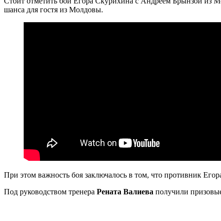
Стоит отметить бой Егора Скурихина с Андреем Брынзой из Мо
шанса для гостя из Молдовы.
При этом важность боя заключалось в том, что противник Егор
Под руководством тренера
Рената Валиева
получили призовы