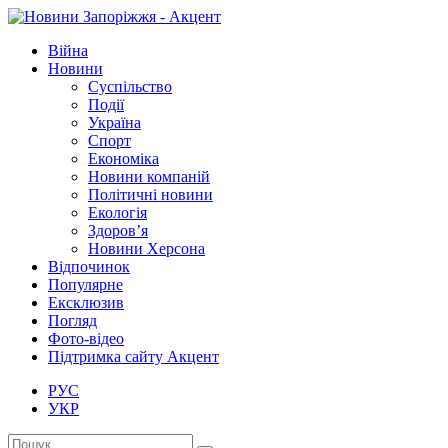
Війна
Новини
Суспільство
Події
Україна
Спорт
Економіка
Новини компаній
Політичні новини
Екологія
Здоров’я
Новини Херсона
Відпочинок
Популярне
Ексклюзив
Погляд
Фото-відео
Підтримка сайту Акцент
РУС
УКР