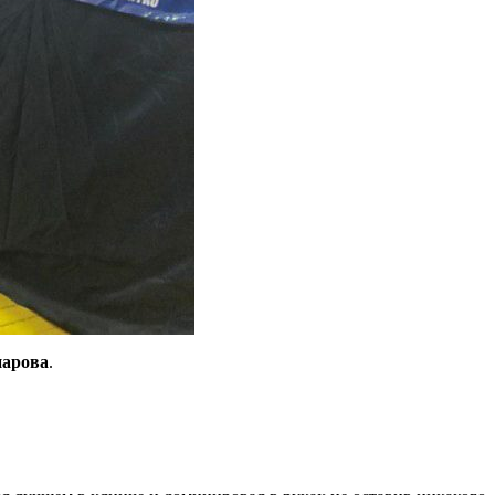
парова
.