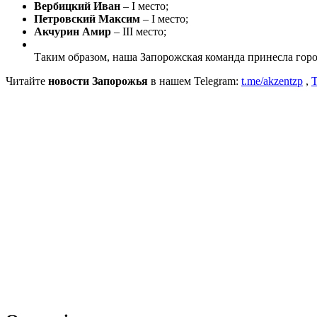
Вербицкий Иван
– I место;
Петровский Максим
– I место;
Акчурин Амир
– III место;
Таким образом, наша Запорожская команда принесла горо
Читайте
новости Запорожья
в нашем Telegram:
t.me/akzentzp
,
T