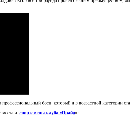
лдовы! Егор все три раунда провёл с явным преимуществом, бы
а профессиональный боец, который и в возрастной категории ста
е места и
спортсмены клуба «Прайд
»: