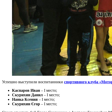
Успешно выступили воспитанники
спортивного клуба «Мот
Каспаров Иван
– I место;
Скурихин Данил
– I место;
Нанка Ксения
– I место;
Скурихин Єгор
– I место;