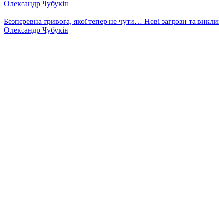
Олександр Чубукін
Безперевна тривога, якої тепер не чути… Нові загрози та викли
Олександр Чубукін
Регіна Харченко, зупиніть спилювання здорових тополь в Запо
Олександр Чубукін
Всі точки зору
Наші інші проєкти
Відпочинок в Україні 2026 - RestIN
Відпочинок в Україні у Кар
відпочинок
Відпочинок у Моршині
Буковель
Драгобрат
Славсь
Море
Солнечные панели Запорожья
MedoveMisto.com - натурал
пластикові вікна та двері у Запоріжжі
Штори та жалюзі у Запор
Новини
Ексклюзив
Фото-відео
Україна