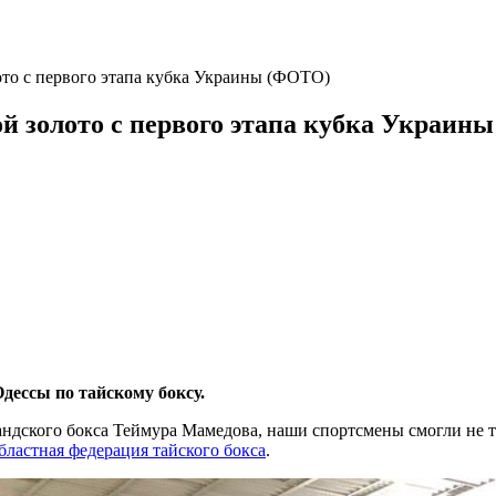
то с первого этапа кубка Украины (ФОТО)
й золото с первого этапа кубка Украин
дессы по тайскому боксу.
дского бокса Теймура Мамедова, наши спортсмены смогли не тол
бластная федерация тайского бокса
.