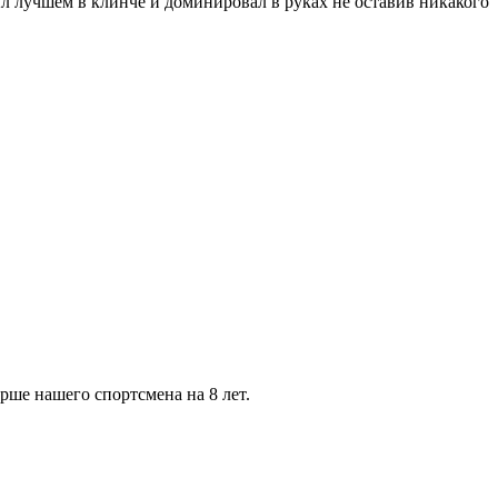
л лучшем в клинче и доминировал в руках не оставив никакого
рше нашего спортсмена на 8 лет.