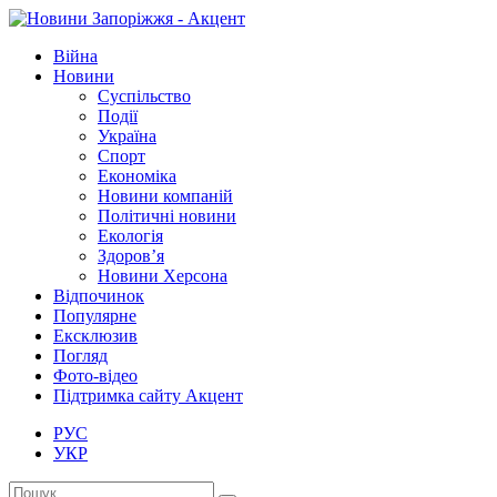
Війна
Новини
Суспільство
Події
Україна
Спорт
Економіка
Новини компаній
Політичні новини
Екологія
Здоров’я
Новини Херсона
Відпочинок
Популярне
Ексклюзив
Погляд
Фото-відео
Підтримка сайту Акцент
РУС
УКР