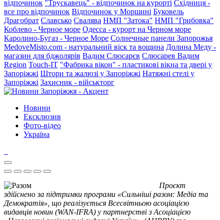
відпочинок
"Трускавець" - відпочинок на курорті
Східниця -
все про відпочинок
Відпочинок у Моршині
Буковель
Драгобрат
Славсько
Свалява
НМП "Затока"
НМП "Грибовка"
Коблево - Черное море
Одесса - курорт на Черном море
Каролино-Бугаз - Черное Море
Солнечные панели Запорожья
MedoveMisto.com - натуральний віск та вощина
Долина Меду -
магазин для бджолярів
Вадим Слюсарєв
Слюсарев Вадим
Region
Touch-IT
"Фабрика вікон" - пластикові вікна та двері у
Запоріжжі
Штори та жалюзі у Запоріжжі
Натяжні стелі у
Запоріжжі
Захисник - військторг
Новини
Ексклюзив
Фото-відео
Україна
Проєкт
здійснено за підтримки програми «Сильніші разом: Медіа та
Демократія», що реалізується Всесвітньою асоціацією
видавців новин (WAN-IFRA) у партнерстві з Асоціацією