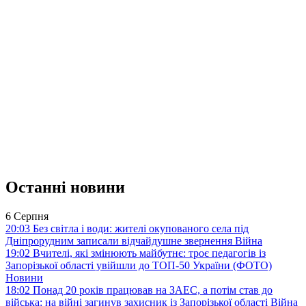
Останні новини
6 Серпня
20:03
Без світла і води: жителі окупованого села під
Дніпрорудним записали відчайдушне звернення
Війна
19:02
Вчителі, які змінюють майбутнє: троє педагогів із
Запорізької області увійшли до ТОП-50 України (ФОТО)
Новини
18:02
Понад 20 років працював на ЗАЕС, а потім став до
війська: на війні загинув захисник із Запорізької області
Війна