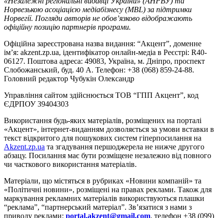
«Незалежні регіональні видавці України» (АНРВУ) та
Норвезькою асоціацією медіабізнесу (MBL) за підтримки
Норвегії. Погляди авторів не обов’язково відображають
офіційну позицію партнерів програми.
Офіційна зареєстрована назва видання: “Акцент”, доменне
ім’я: akzent.zp.ua, ідентифікатор онлайн-медіа в Реєстрі: R40-
06127. Поштова адреса: 49083, Україна, м. Дніпро, проспект
Слобожанський, буд. 40 А. Телефон: +38 (068) 859-24-88.
Головний редактор Чубукін Олександр
Управління сайтом здійснюється ТОВ “ГПП Акцент”, код
ЄДРПОУ 39404303
Використання будь-яких матеріалів, розміщених на порталі
«Акцент», інтернет-виданням дозволяється за умови вставки в
текст відкритого для пошукових систем гіперпосилання на
Akzent.zp.ua
та згадування першоджерела не нижче другого
абзацу. Посилання має бути розміщене незалежно від повного
чи часткового використання матеріалів.
Матеріали, що містяться в рубриках «Новини компаній» та
«Політичні новини», розміщені на правах реклами. Також для
маркування рекламних матеріалів використвуються плашки
“реклама”, “партнерський матеріал”. Зв’язатися з нами з
приводу реклами:
portal.akzent@gmail.com
, телефон +38 (099)