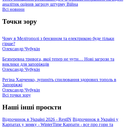
аналітик оцінив загрозу штурму
Війна
Всі новини
Точки зору
Чому в Мелітополі з бензином та електрикою буде тільки
гірше?
Олександр Чубукін
Безперевна тривога, якої тепер не чути… Нові загрози та
виклики для запоріжців
Олександр Чубукін
Регіна Харченко, зупиніть спилювання здорових тополь в
Запоріжжі
Олександр Чубукін
Всі точки зору
Наші інші проєкти
Відпочинок в Україні 2026 - RestIN
Відпочинок в Україні у
Карпатах у зимку - WinterTime
Карпати - все про гори та