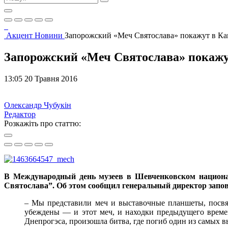
Акцент
Новини
Запорожский «Меч Святослава» покажут в Ка
Запорожский «Меч Святослава» покажу
13:05 20 Травня 2016
Олександр Чубукін
Редактор
Розкажіть про статтю:
В Международный день музеев в Шевченковском национа
Святослава”. Об этом сообщил генеральный директор запо
– Мы представили меч и выставочные планшеты, посвящ
убеждены — и этот меч, и находки предыдущего времен
Днепрогэса, произошла битва, где погиб один из самых 