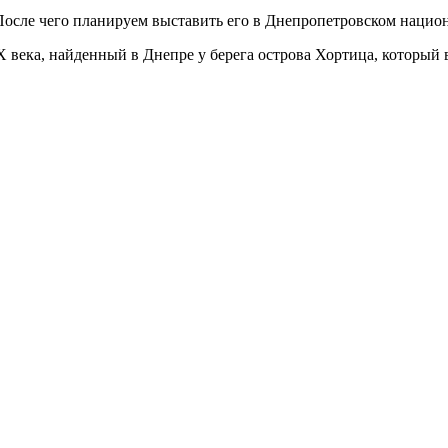
 После чего планируем выставить его в Днепропетровском наци
 века, найденный в Днепре у берега острова Хортица, который 