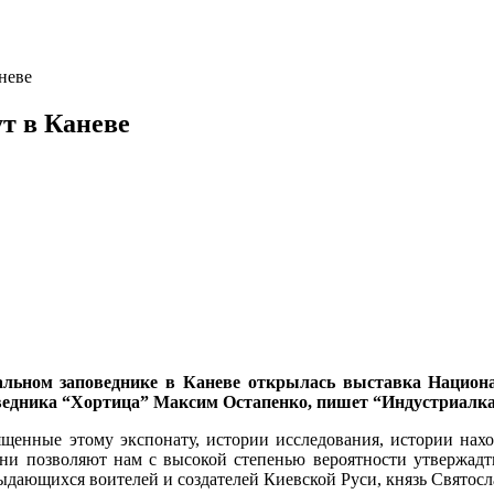
неве
т в Каневе
льном заповеднике в Каневе открылась выставка Национа
ведника “Хортица” Максим Остапенко, пишет “Индустриалка
енные этому экспонату, истории исследования, истории нахо
и позволяют нам с высокой степенью вероятности утвержадть
выдающихся воителей и создателей Киевской Руси, князь Святосл