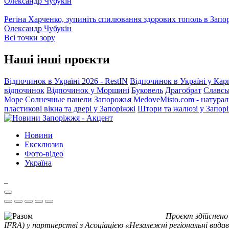
Олександр Чубукін
Регіна Харченко, зупиніть спилювання здорових тополь в Запо
Олександр Чубукін
Всі точки зору
Наші інші проєкти
Відпочинок в Україні 2026 - RestIN
Відпочинок в Україні у Кар
відпочинок
Відпочинок у Моршині
Буковель
Драгобрат
Славсь
Море
Солнечные панели Запорожья
MedoveMisto.com - натурал
пластикові вікна та двері у Запоріжжі
Штори та жалюзі у Запор
Новини
Ексклюзив
Фото-відео
Україна
Проєкт здійснено
IFRA) у партнерстві з Асоціацією «Незалежні регіональні видав