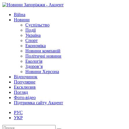
Війна
Новини
Суспільство
Події
Україна
Спорт
Економіка
Новини компаній
Політичні новини
Екологія
Здоров’я
Новини Херсона
Відпочинок
Популярне
Ексклюзив
Погляд
Фото-відео
Підтримка сайту Акцент
РУС
УКР