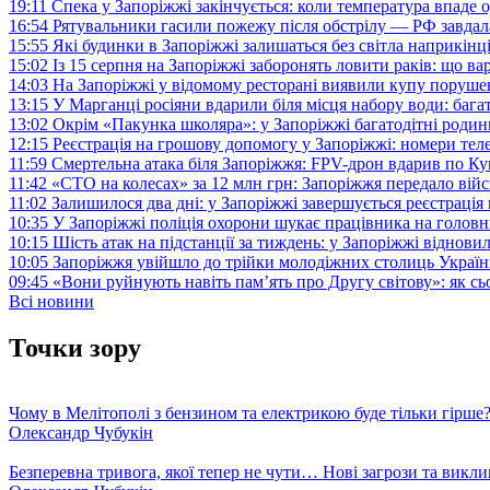
19:11
Спека у Запоріжжі закінчується: коли температура впаде о
16:54
Рятувальники гасили пожежу після обстрілу — РФ завдал
15:55
Які будинки в Запоріжжі залишаться без світла наприкінц
15:02
Із 15 серпня на Запоріжжі заборонять ловити раків: що в
14:03
На Запоріжжі у відомому ресторані виявили купу поруш
13:15
У Марганці росіяни вдарили біля місця набору води: баг
13:02
Окрім «Пакунка школяра»: у Запоріжжі багатодітні роди
12:15
Реєстрація на грошову допомогу у Запоріжжі: номери те
11:59
Смертельна атака біля Запоріжжя: FPV-дрон вдарив по 
11:42
«СТО на колесах» за 12 млн грн: Запоріжжя передало ві
11:02
Залишилося два дні: у Запоріжжі завершується реєстрація
10:35
У Запоріжжі поліція охорони шукає працівника на голов
10:15
Шість атак на підстанції за тиждень: у Запоріжжі віднови
10:05
Запоріжжя увійшло до трійки молодіжних столиць Україн
09:45
«Вони руйнують навіть пам’ять про Другу світову»: як с
Всі новини
Точки зору
Чому в Мелітополі з бензином та електрикою буде тільки гірше
Олександр Чубукін
Безперевна тривога, якої тепер не чути… Нові загрози та викли