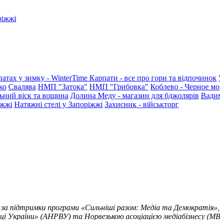
ріжжі
патах у зимку - WinterTime
Карпати - все про гори та відпочинок
ко
Свалява
НМП "Затока"
НМП "Грибовка"
Коблево - Черное мо
ьний віск та вощина
Долина Меду - магазин для бджолярів
Вади
іжжі
Натяжні стелі у Запоріжжі
Захисник - військторг
 за підтримки програми «Сильніші разом: Медіа та Демократія»,
ці України» (АНРВУ) та Норвезькою асоціацією медіабізнесу (MBL