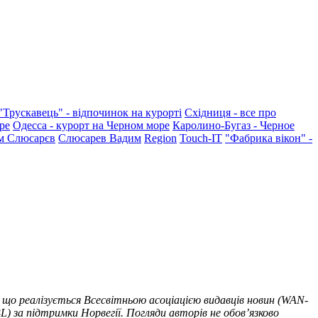
"Трускавець" - відпочинок на курорті
Східниця - все про
ре
Одесса - курорт на Черном море
Каролино-Бугаз - Черное
м Слюсарєв
Слюсарев Вадим
Region
Touch-IT
"Фабрика вікон" -
 що реалізується Всесвітньою асоціацією видавців новин (WAN-
) за підтримки Норвегії. Погляди авторів не обов’язково