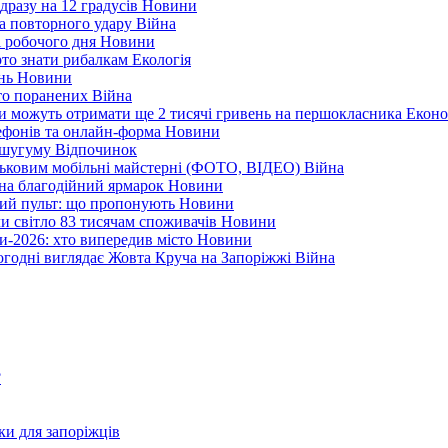
дразу на 12 градусів
Новини
а повторного удару
Війна
і робочого дня
Новини
арто знати рибалкам
Екологія
ень
Новини
ато поранених
Війна
ни можуть отримати ще 2 тисячі гривень на першокласника
Еконо
лефонів та онлайн-форма
Новини
Кушугуму
Відпочинок
йськовим мобільні майстерні (ФОТО, ВІДЕО)
Війна
 на благодійний ярмарок
Новини
ний пульт: що пропонують
Новини
ли світло 83 тисячам споживачів
Новини
и-2026: хто випередив місто
Новини
ьогодні виглядає Жовта Круча на Запоріжжі
Війна
?
ки для запоріжців