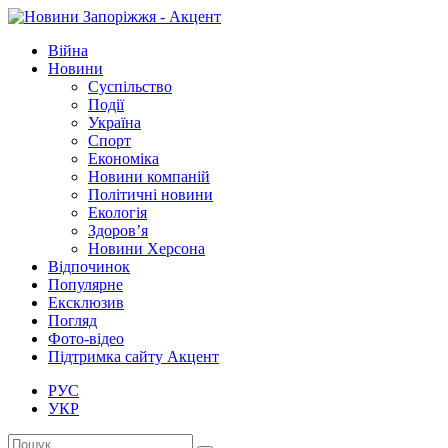
Війна
Новини
Суспільство
Події
Україна
Спорт
Економіка
Новини компаній
Політичні новини
Екологія
Здоров’я
Новини Херсона
Відпочинок
Популярне
Ексклюзив
Погляд
Фото-відео
Підтримка сайту Акцент
РУС
УКР