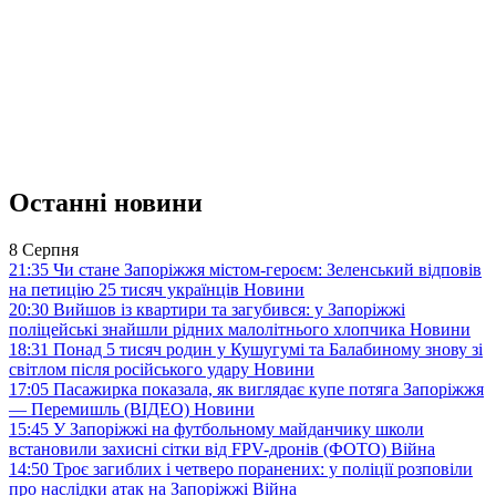
Останні новини
8 Серпня
21:35
Чи стане Запоріжжя містом-героєм: Зеленський відповів
на петицію 25 тисяч українців
Новини
20:30
Вийшов із квартири та загубився: у Запоріжжі
поліцейські знайшли рідних малолітнього хлопчика
Новини
18:31
Понад 5 тисяч родин у Кушугумі та Балабиному знову зі
світлом після російського удару
Новини
17:05
Пасажирка показала, як виглядає купе потяга Запоріжжя
— Перемишль (ВІДЕО)
Новини
15:45
У Запоріжжі на футбольному майданчику школи
встановили захисні сітки від FPV-дронів (ФОТО)
Війна
14:50
Троє загиблих і четверо поранених: у поліції розповіли
про наслідки атак на Запоріжжі
Війна