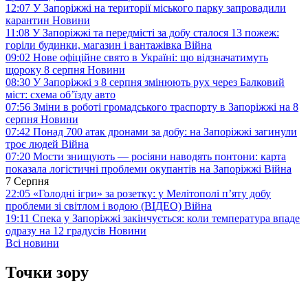
12:07
У Запоріжжі на території міського парку запровадили
карантин
Новини
11:08
У Запоріжжі та передмісті за добу сталося 13 пожеж:
горіли будинки, магазин і вантажівка
Війна
09:02
Нове офіційне свято в Україні: що відзначатимуть
щороку 8 серпня
Новини
08:30
У Запоріжжі з 8 серпня змінюють рух через Балковий
міст: схема об’їзду
авто
07:56
Зміни в роботі громадського траспорту в Запоріжжі на 8
серпня
Новини
07:42
Понад 700 атак дронами за добу: на Запоріжжі загинули
троє людей
Війна
07:20
Мости знищують — росіяни наводять понтони: карта
показала логістичні проблеми окупантів на Запоріжжі
Війна
7 Серпня
22:05
«Голодні ігри» за розетку: у Мелітополі п’яту добу
проблеми зі світлом і водою (ВІДЕО)
Війна
19:11
Спека у Запоріжжі закінчується: коли температура впаде
одразу на 12 градусів
Новини
Всі новини
Точки зору