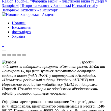
Region
Touch-IT
"Фабрика вікон" - пластикові вікна та двері у
Запоріжжі
Штори та жалюзі у Запоріжжі
Натяжні стелі у
Запоріжжі
Захисник - військторг
Новини
Ексклюзив
Фото-відео
Україна
Проєкт
здійснено за підтримки програми «Сильніші разом: Медіа та
Демократія», що реалізується Всесвітньою асоціацією
видавців новин (WAN-IFRA) у партнерстві з Асоціацією
«Незалежні регіональні видавці України» (АНРВУ) та
Норвезькою асоціацією медіабізнесу (MBL) за підтримки
Норвегії. Погляди авторів не обов’язково відображають
офіційну позицію партнерів програми.
Офіційна зареєстрована назва видання: “Акцент”, доменне
ім’я: akzent.zp.ua, ідентифікатор онлайн-медіа в Реєстрі: R40-
06127. Поштова адреса: 49083, Україна, м. Дніпро, проспект