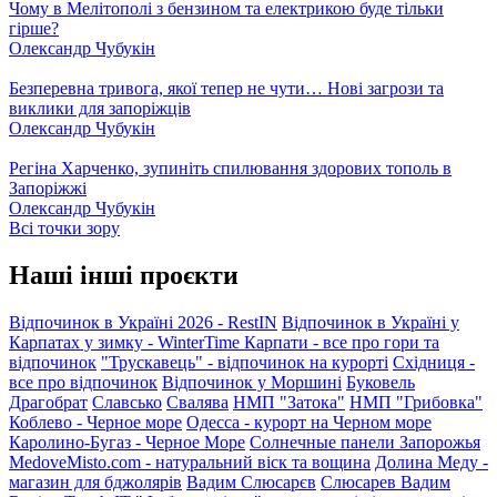
Чому в Мелітополі з бензином та електрикою буде тільки
гірше?
Олександр Чубукін
Безперевна тривога, якої тепер не чути… Нові загрози та
виклики для запоріжців
Олександр Чубукін
Регіна Харченко, зупиніть спилювання здорових тополь в
Запоріжжі
Олександр Чубукін
Всі точки зору
Наші інші проєкти
Відпочинок в Україні 2026 - RestIN
Відпочинок в Україні у
Карпатах у зимку - WinterTime
Карпати - все про гори та
відпочинок
"Трускавець" - відпочинок на курорті
Східниця -
все про відпочинок
Відпочинок у Моршині
Буковель
Драгобрат
Славсько
Свалява
НМП "Затока"
НМП "Грибовка"
Коблево - Черное море
Одесса - курорт на Черном море
Каролино-Бугаз - Черное Море
Солнечные панели Запорожья
MedoveMisto.com - натуральний віск та вощина
Долина Меду -
магазин для бджолярів
Вадим Слюсарєв
Слюсарев Вадим