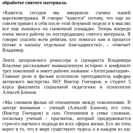
обработке снятого материала.
«Кажется, сегодня мы завершили съемки нашей
короткометражки. Я говорю “кажется” потому, что еще не
совсем пришел в себя после этой безумной недели и в мыслях
все еще нахожусь на съемочной площадке. Теперь впереди
очень много работы по постпродакшну снятого материала. Я
говорю спасибо всем ребятам, кто помогал нам в процессе
(позже я напишу отдельные благодарности)», – отмечает
Владимир.
Лента запорожского режиссера и сценариста Владимира
Власенко рассказывает вымышленную историю о конфликте
трех поколений и имеет рабочее название «Антигравитация».
Главные роли в фильме исполнили преподаватель кафедры
актерского мастерства ЗНУ Виктор Гончаров, и студент 5
курса факультета социальной педагогики и психологии
Алексей Блинов.
«Мы снимаем фильм об отношениях между поколениями. В
центре внимания – ученый (Алексей Блинов), его отец
(Виктор Гончаров) и сын. Отношения в семье сложные,
поскольку ученый – прагматик, который придерживается
строгого научного подхода во всех сферах жизни. Его же отец
верит в то, что в мире существуют чудеса, а в каждом из нас