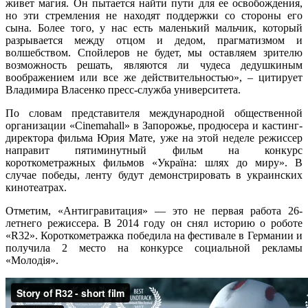
живет магия. Он пытается найти пути для ее освобождения,
но эти стремления не находят поддержки со стороны его
сына. Более того, у нас есть маленький мальчик, который
разрывается между отцом и дедом, прагматизмом и
волшебством. Спойлеров не будет, мы оставляем зрителю
возможность решать, являются ли чудеса дедушкиным
воображением или все же действительностью», – цитирует
Владимира Власенко пресс-служба университета.
По словам представителя международной общественной
организации «Сinemahall» в Запорожье, продюсера и кастинг-
директора фильма Юрия Мате, уже на этой неделе режиссер
направит пятиминутный фильм на конкурс
короткометражных фильмов «Україна: шлях до миру». В
случае победы, ленту будут демонстрировать в украинских
кинотеатрах.
Отметим, «Антигравитация» — это не первая работа 26-
летнего режиссера. В 2014 году он снял историю о роботе
«R32». Короткометражка победила на фестивале в Германии и
получила 2 место на конкурсе социальной рекламы
«Молодія».