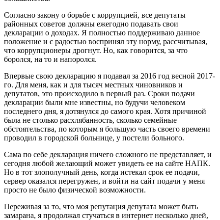
Согласно закону о борьбе с коррупцией, все депутаты
районных советов должны ежегодно подавать свои
декларации о доходах. Я полностью поддерживаю данное
положение и с радостью воспринял эту норму, рассчитывая,
что коррупционеры дрогнут. Но, как говорится, за что
боролся, на то и напоролся.
Впервые свою декларацию я подавал за 2016 год весной 2017-
го. Для меня, как и для тысяч местных чиновников и
депутатов, это происходило в первый раз. Сроки подачи
декларации были мне известны, но будучи человеком
последнего дня, я дотянулся до самого края. Хотя причиной
была не столько расхлябанность, сколько семейные
обстоятельства, по которым я большую часть своего времени
проводил в городской больнице, у постели больного.
Сама по себе декларация ничего сложного не представляет, и
сегодня любой желающий может увидеть ее на сайте НАПК.
Но в тот злополучный день, когда истекал срок ее подачи,
сервер оказался перегружен, и войти на сайт подачи у меня
просто не было физической возможности.
Переживая за то, что моя репутация депутата может быть
замарана, я продолжал стучаться в интернет несколько дней,