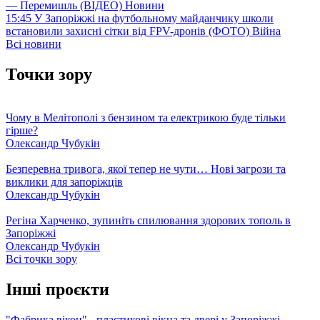
— Перемишль (ВІДЕО)
Новини
15:45
У Запоріжжі на футбольному майданчику школи
встановили захисні сітки від FPV-дронів (ФОТО)
Війна
Всі новини
Точки зору
Чому в Мелітополі з бензином та електрикою буде тільки
гірше?
Олександр Чубукін
Безперевна тривога, якої тепер не чути… Нові загрози та
виклики для запоріжців
Олександр Чубукін
Регіна Харченко, зупиніть спилювання здорових тополь в
Запоріжжі
Олександр Чубукін
Всі точки зору
Інші проєкти
"Фабрика вікон" - пластикові вікна та двері у Запоріжжі