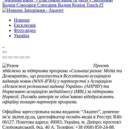
Вадим Слюсарєв
Слюсарев Вадим
Region
Touch-IT
Новини
Ексклюзив
Фото-відео
Україна
Проєкт
здійснено за підтримки програми «Сильніші разом: Медіа та
Демократія», що реалізується Всесвітньою асоціацією
видавців новин (WAN-IFRA) у партнерстві з Асоціацією
«Незалежні регіональні видавці України» (АНРВУ) та
Норвезькою асоціацією медіабізнесу (MBL) за підтримки
Норвегії. Погляди авторів не обов’язково відображають
офіційну позицію партнерів програми.
Офіційна зареєстрована назва видання: “Акцент”, доменне
ім’я: akzent.zp.ua, ідентифікатор онлайн-медіа в Реєстрі: R40-
06127. Поштова адреса: 49083, Україна, м. Дніпро, проспект
Слобожанський, буд. 40 А. Телефон: +38 (068) 859-24-88.