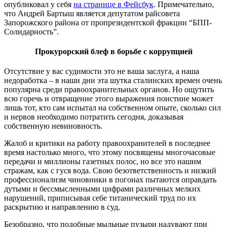
опубликовал у себя
на странице в Фейсбук
. Примечательно,
что Андрей Бартыш является депутатом райсовета
Запорожского района от пропрезидентской фракции “БПП-
Солидарность”.
Прокурорский блеф в борьбе с коррупцией
Отсутствие у вас судимости это не ваша заслуга, а наша
недоработка – в наши дни эта шутка сталинских времен очень
популярна среди правоохранительных органов. Но ощутить
всю горечь и отвращение этого выражения поистине может
лишь тот, кто сам испытал на собственном опыте, сколько сил
и нервов необходимо потратить сегодня, доказывая
собственную невиновность.
Жалоб и критики на работу правоохранителей в последнее
время настолько много, что этому посвящены многочасовые
передачи и миллионы газетных полос, но все это нашим
стражам, как с гуся вода. Свою безответственность и низкий
профессионализм чиновники в погонах пытаются оправдать
дутыми и бессмысленными цифрами различных мелких
нарушений, приписывая себе титанический труд по их
раскрытию и направлению в суд.
Безобразно, что подобные мыльные пузыри надувают при