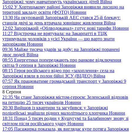
Запоріжжі: чому навчатимуть українських дітей
Війна
15:02
У Хортицькому районі Запоріжжя виявили лисицю на
території закладу освіти (ФОТО)
Новини
13:30
На окупованій Запорізькій АЕС стався 25-й блекаут:
станція двічі за день втрачала зовнішнє живлення
Війна
12:02
Запорізький «Облводоканал» готує нові тарифи
Новини
11:27
Відстрочка не врятувала: на Закарпатті в ТЦК
утримували чоловіків з усієї України — що варто знати
запоріжцям
Новини
09:36
Майже тисяча ударів за добу: на Запоріжжі поранені
двоє людей
Війна
08:55
Енергетики попереджають про ранкове відключення
світла 9 серпня в Запоріжжі
Новини
08:15
Героя російського відео про «захоплення» села на
Запоріжжі взяли в полон бійці ЗСУ (ВІДЕО)
Війна
07:57
Як працюватиме громадський транспорт у Запоріжжі 9
серпня
Новини
8 Серпня
21:35
Чи стане Запоріжжя містом-героєм: Зеленський відповів
на петицію 25 тисяч українців
Новини
20:30
Вийшов із квартири та загубився: у Запоріжжі
поліцейські знайшли рідних малолітнього хлопчика
Новини
18:31
Понад 5 тисяч родин у Кушугумі та Балабиному знову зі
світлом після російського удару
Новини
17:05
Пасажирка показала, як виглядає купе потяга Запоріжжя