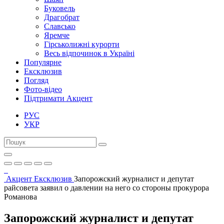
Буковель
Драгобрат
Славсько
Яремче
Гірськолижні курорти
Весь відпочинок в Україні
Популярне
Ексклюзив
Погляд
Фото-відео
Підтримати Акцент
РУС
УКР
Акцент
Ексклюзив
Запорожский журналист и депутат
райсовета заявил о давлении на него со стороны прокурора
Романова
Запорожский журналист и депутат