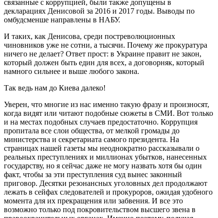
связанные с коррупцией, были также допущены в
декларациях Денисовой за 2016 и 2017 годы. Выводы по
омбудсменше направлены в НАБУ.
И таких, как Денисова, среди постреволюционных
чиновников уже не сотни, а тысячи. Почему же прокуратура
ничего не делает? Ответ прост: в Украине правит не закон,
который должен быть един для всех, а договорняк, который
намного сильнее и выше любого закона.
Так ведь нам до Киева далеко!
Уверен, что многие из нас именно такую фразу и произносят,
когда видят или читают подобные сюжеты в СМИ. Вот только
и на местах подобных случаев предостаточно. Коррупция
пропитала все слои общества, от мелкой громады до
министерства и секретариата самого президента. На
страницах нашей газеты мы неоднократно рассказывали о
реальных преступлениях и миллионах убытков, нанесенных
государству, но я сейчас даже не могу назвать хотя бы один
факт, чтобы за эти преступления суд вынес законный
приговор. Десятки резонансных уголовных дел продолжают
лежать в сейфах следователей и прокуроров, ожидая удобного
момента для их прекращения или забвения. И все это
возможно только под покровительством высшего звена в