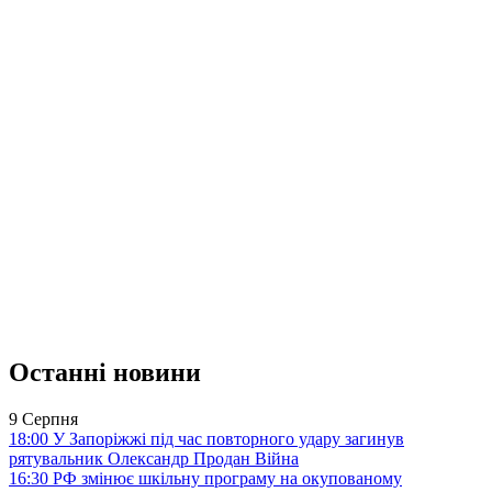
Останні новини
9 Серпня
18:00
У Запоріжжі під час повторного удару загинув
рятувальник Олександр Продан
Війна
16:30
РФ змінює шкільну програму на окупованому