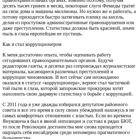
правоохранительных органах. Именно поэтому, получая
десять тысяч гривен в месяц, некоторые слуги Фемиды тратят
на свои дома и машины миллионы. Но нужно же и работать, а
потому приходится быстро натягивать пленку на кисель,
делая из проступков административные правонарушения или
даже преступления. Статистика должна быть красивой, иначе
пыль в глаза европейцам не пустишь.
Как я стал коррупционером
К меня достаточно опыта, чтобы оценивать работу
сегодняшних правоохранительных органов. Будучи
редактором газеты, я десятки раз сопровождал журналистские
материалы, касающиеся различных преступлений и
коррупции чиновников. И вот сейчас сам неожиданно
оказался в статусе «коррупционера», вернее стал частичкой
той пыли в глаза, которой запорожские прокуроры хотят
наполнить свою дырявую статистику о борьбе с коррупцией.
С 2011 года я уже дважды избирался депутатом районного
совета и все это время в силу своих убеждений нахожусь в не
самых комфортных отношениях с властью. Если во времена
Януковича я был в явной оппозиции и состоял в рядах БЮТ,
то после Революции достоинства мне снова приходится
ощущать себя инсайдером среди непомерно прагматичного
большинства.