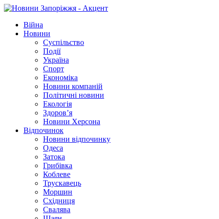
Війна
Новини
Суспільство
Події
Україна
Спорт
Економіка
Новини компаній
Політичні новини
Екологія
Здоров’я
Новини Херсона
Відпочинок
Новини відпочинку
Одеса
Затока
Грибівка
Коблеве
Трускавець
Моршин
Східниця
Свалява
Шаян