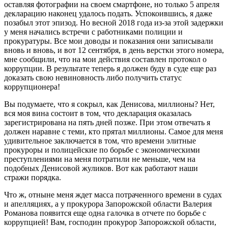
оставляя фотографии на своем смартфоне, но только 5 апреля
декларацию наконец удалось подать. Успокоившись, я даже
позабыл этот эпизод. Но весной 2018 года из-за этой задержки
у меня начались встречи с работниками полиции и
прокуратуры. Все мои доводы и показания они записывали
вновь и вновь, и вот 12 сентября, в день верстки этого номера,
мне сообщили, что на мои действия составлен протокол о
коррупции. В результате теперь я должен буду в суде еще раз
доказать свою невиновность либо получить статус
коррупционера!
Вы подумаете, что я сокрыл, как Денисова, миллионы? Нет,
вся моя вина состоит в том, что декларация оказалась
зарегистрирована на пять дней позже. При этом отвечать я
должен наравне с теми, кто прятал миллионы. Самое для меня
удивительное заключается в том, что времени элитные
прокуроры и полицейские по борьбе с экономическими
преступлениями на меня потратили не меньше, чем на
подобных Денисовой жуликов. Вот как работают наши
стражи порядка.
Что ж, отныне меня ждет масса потраченного времени в судах
и апелляциях, а у прокурора Запорожской области Валерия
Романова появится еще одна галочка в отчете по борьбе с
коррупцией! Вам, господин прокурор Запорожской области,