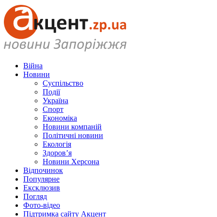
Війна
Новини
Суспільство
Події
Україна
Спорт
Економіка
Новини компаній
Політичні новини
Екологія
Здоров’я
Новини Херсона
Відпочинок
Популярне
Ексклюзив
Погляд
Фото-відео
Підтримка сайту Акцент