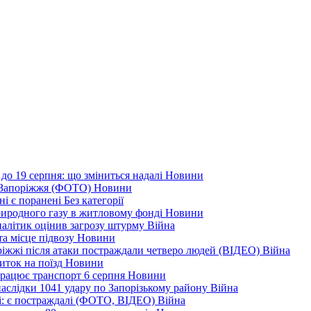
до 19 серпня: що зміниться надалі
Новини
я Запоріжжя (ФОТО)
Новини
ні є поранені
Без категорії
природного газу в житловому фонді
Новини
налітик оцінив загрозу штурму
Війна
та місце підвозу
Новини
оріжжі після атаки постраждали четверо людей (ВІДЕО)
Війна
иток на поїзд
Новини
 працює транспорт 6 серпня
Новини
наслідки 1041 удару по Запорізькому району
Війна
і: є постраждалі (ФОТО, ВІДЕО)
Війна