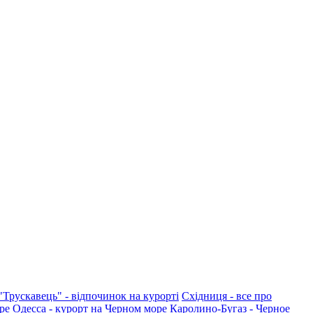
"Трускавець" - відпочинок на курорті
Східниця - все про
ре
Одесса - курорт на Черном море
Каролино-Бугаз - Черное