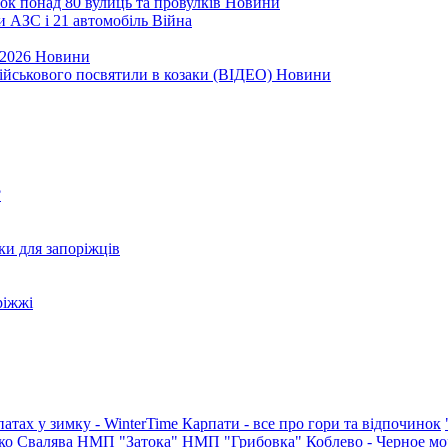
ок понад 80 вулиць та провулків
Новини
и АЗС і 21 автомобіль
Війна
 2026
Новини
військового посвятили в козаки (ВІДЕО)
Новини
?
ки для запоріжців
ріжжі
патах у зимку - WinterTime
Карпати - все про гори та відпочинок
ко
Свалява
НМП "Затока"
НМП "Грибовка"
Коблево - Черное мо