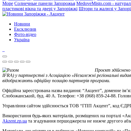
Море
Солнечные панели Запорожья
MedoveMisto.com - натурал
пластикові вікна та двері у Запоріжжі
Штори та жалюзі у Запор
Новини
Ексклюзив
Фото-відео
Україна
Проєкт здійснено
IFRA) у партнерстві з Асоціацією «Незалежні регіональні видав
відображають офіційну позицію партнерів програми.
Офіційна зареєстрована назва видання: “Акцент”, доменне ім’я: 
Слобожанський, буд. 40 А. Телефон: +38 (068) 859-24-88. Голо
Управління сайтом здійснюється ТОВ “ГПП Акцент”, код ЄД
Використання будь-яких матеріалів, розміщених на порталі «Ак
Akzent.zp.ua
та згадування першоджерела не нижче другого абза
Матеріали, що містяться в рубриках «Новини компаній» та «По