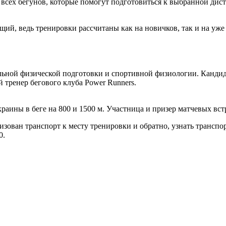
я всех бегунов, которые помогут подготовиться к выбранной д
й, ведь тренировки рассчитаны как на новичков, так и на уже
ной физической подготовки и спортивной физиологии. Кандидат
 тренер бегового клуба Power Runners.
раины в беге на 800 и 1500 м. Участница и призер матчевых вст
зован транспорт к месту тренировки и обратно, узнать транспор
0.