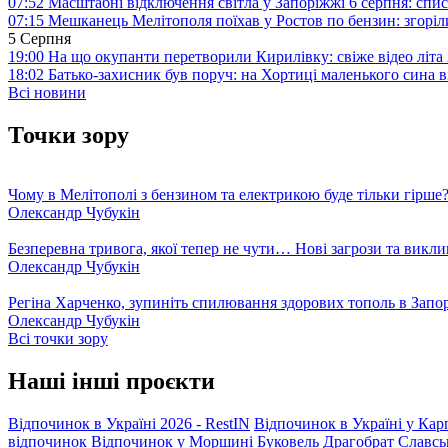
07:52
Масштабні відключення світла у Запоріжжі 6 серпня: спис
07:15
Мешканець Мелітополя поїхав у Ростов по бензин: згоріл
5 Серпня
19:00
На що окупанти перетворили Кирилівку: свіже відео літа
18:02
Батько-захисник був поруч: на Хортиці маленького сина 
Всі новини
Точки зору
Чому в Мелітополі з бензином та електрикою буде тільки гірше
Олександр Чубукін
Безперевна тривога, якої тепер не чути… Нові загрози та викли
Олександр Чубукін
Регіна Харченко, зупиніть спилювання здорових тополь в Запо
Олександр Чубукін
Всі точки зору
Наші інші проєкти
Відпочинок в Україні 2026 - RestIN
Відпочинок в Україні у Кар
відпочинок
Відпочинок у Моршині
Буковель
Драгобрат
Славсь