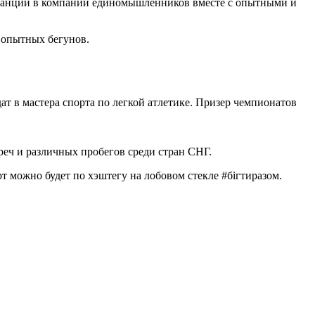
истанции в компании единомышленников вместе с опытными и
 опытных бегунов.
 в мастера спорта по легкой атлетике. Призер чемпионатов
реч и различных пробегов среди стран СНГ.
т можно будет по хэштегу на лобовом стекле #бігтиразом.