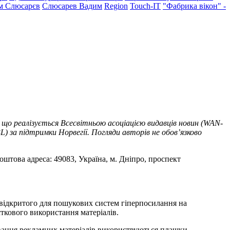
м Слюсарєв
Слюсарев Вадим
Region
Touch-IT
"Фабрика вікон" -
 що реалізується Всесвітньою асоціацією видавців новин (WAN-
) за підтримки Норвегії. Погляди авторів не обов’язково
оштова адреса: 49083, Україна, м. Дніпро, проспект
т відкритого для пошукових систем гіперпосилання на
ткового використання матеріалів.
ування рекламних матеріалів використвуються плашки