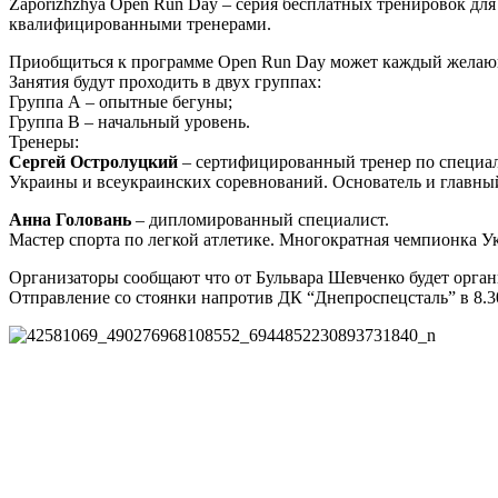
Zaporizhzhya Open Run Day – серия бесплатных тренировок дл
квалифицированными тренерами.
Приобщиться к программе Open Run Day может каждый желающи
Занятия будут проходить в двух группах:
Группа А – опытные бегуны;
Группа В – начальный уровень.
Тренеры:
Сергей Остролуцкий
– cертифицированный тренер по специаль
Украины и всеукраинских соревнований. Основатель и главный
Анна Головань
– дипломированный специалист.
Мастер спорта по легкой атлетике. Многократная чемпионка Ук
Организаторы сообщают что от Бульвара Шевченко будет органи
Отправление со стоянки напротив ДК “Днепроспецсталь” в 8.3