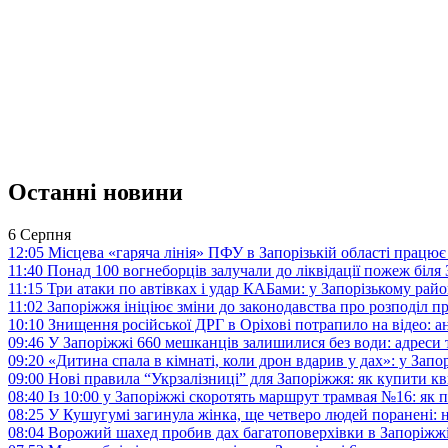
Останні новини
6 Серпня
12:05
Місцева «гаряча лінія» ПФУ в Запорізькій області працює 
11:40
Понад 100 вогнеборців залучали до ліквідації пожеж біл
11:15
Три атаки по автівках і удар КАБами: у Запорізькому райо
11:02
Запоріжжя ініціює зміни до законодавства про розподіл 
10:10
Знищення російської ДРГ в Оріхові потрапило на відео: а
09:46
У Запоріжжі 660 мешканців залишилися без води: адреси 
09:20
«Дитина спала в кімнаті, коли дрон вдарив у дах»: у Зап
09:00
Нові правила “Укрзалізниці” для Запоріжжя: як купити кв
08:40
Із 10:00 у Запоріжжі скоротять маршрут трамвая №16: як
08:25
У Кушугумі загинула жінка, ще четверо людей поранені: 
08:04
Ворожий шахед пробив дах багатоповерхівки в Запоріжж