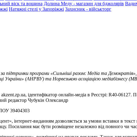
ьний віск та вощина
Долина Меду - магазин для бджолярів
Вади
іжжі
Натяжні стелі у Запоріжжі
Захисник - військторг
 за підтримки програми «Сильніші разом: Медіа та Демократія»,
ці України» (АНРВУ) та Норвезькою асоціацією медіабізнесу (MBL
akzent.zp.ua, ідентифікатор онлайн-медіа в Реєстрі: R40-06127. П
вний редактор Чубукін Олександр
РПОУ 39404303
цент», інтернет-виданням дозволяється за умови вставки в текс
цу. Посилання має бути розміщене незалежно від повного чи час
літичні новини», розміщені на правах реклами. Також для марк