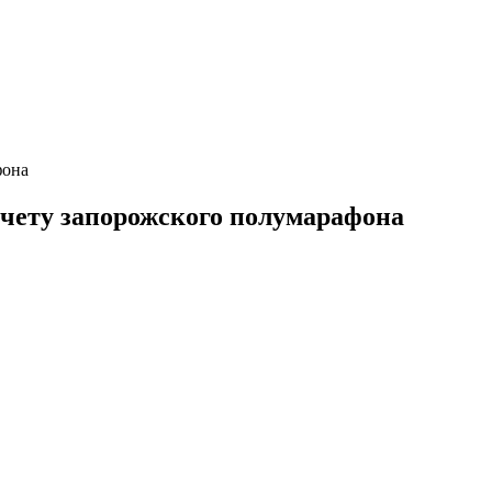
фона
счету запорожского полумарафона