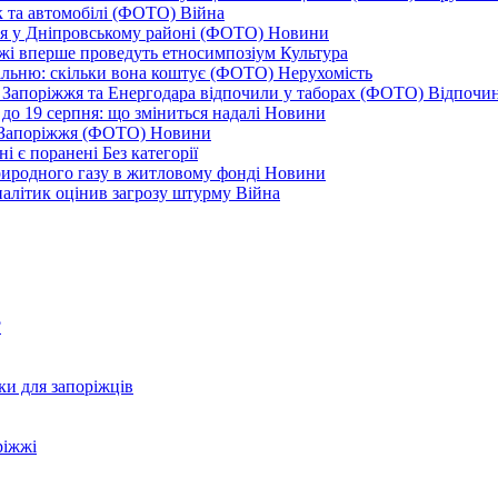
к та автомобілі (ФОТО)
Війна
ся у Дніпровському районі (ФОТО)
Новини
іжжі вперше проведуть етносимпозіум
Культура
альню: скільки вона коштує (ФОТО)
Нерухомість
 із Запоріжжя та Енергодара відпочили у таборах (ФОТО)
Відпочи
до 19 серпня: що зміниться надалі
Новини
я Запоріжжя (ФОТО)
Новини
ні є поранені
Без категорії
природного газу в житловому фонді
Новини
налітик оцінив загрозу штурму
Війна
?
ки для запоріжців
ріжжі