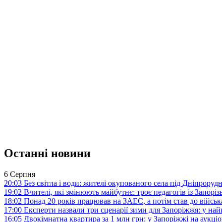
Останні новини
6 Серпня
20:03
Без світла і води: жителі окупованого села під Дніпрору
19:02
Вчителі, які змінюють майбутнє: троє педагогів із Запор
18:02
Понад 20 років працював на ЗАЕС, а потім став до війська:
17:00
Експерти назвали три сценарії зими для Запоріжжя: у на
16:05
Двокімнатна квартира за 1 млн грн: у Запоріжжі на аук