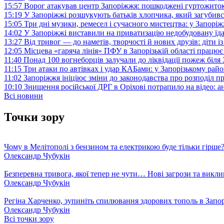
15:57
Ворог атакував центр Запоріжжя: пошкоджені гуртожито
15:19
У Запоріжжі розшукують батьків хлопчика, який загубив
15:05
Три дні музики, ремесел і сучасного мистецтва: у Запор
14:02
У Запоріжжі виставили на приватизацію недобудовану їд
13:27
Від тривог — до наметів, творчості й нових друзів: діти
12:05
Місцева «гаряча лінія» ПФУ в Запорізькій області працює 
11:40
Понад 100 вогнеборців залучали до ліквідації пожеж біл
11:15
Три атаки по автівках і удар КАБами: у Запорізькому райо
11:02
Запоріжжя ініціює зміни до законодавства про розподіл 
10:10
Знищення російської ДРГ в Оріхові потрапило на відео: а
Всі новини
Точки зору
Чому в Мелітополі з бензином та електрикою буде тільки гірше
Олександр Чубукін
Безперевна тривога, якої тепер не чути… Нові загрози та викли
Олександр Чубукін
Регіна Харченко, зупиніть спилювання здорових тополь в Запо
Олександр Чубукін
Всі точки зору