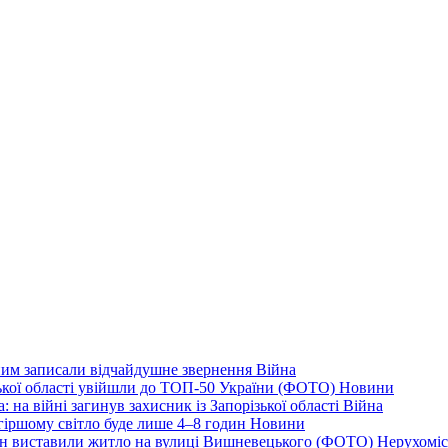
дним записали відчайдушне звернення
Війна
ізької області увійшли до ТОП-50 України (ФОТО)
Новини
 на війні загинув захисник із Запорізької області
Війна
йгіршому світло буде лише 4–8 годин
Новини
ціон виставили житло на вулиці Вишневецького (ФОТО)
Нерухоміс