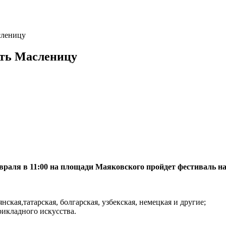
сленицу
ить Масленицу
враля в 11:00 на площади Маяковского пройдет фестиваль н
ская,татарская, болгарская, узбекская, немецкая и другие;
рикладного искусства.