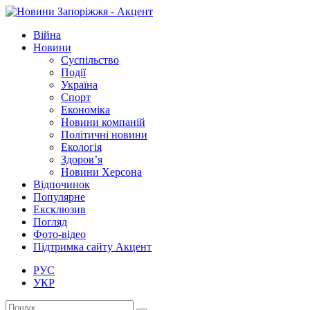
Війна
Новини
Суспільство
Події
Україна
Спорт
Економіка
Новини компаній
Політичні новини
Екологія
Здоров’я
Новини Херсона
Відпочинок
Популярне
Ексклюзив
Погляд
Фото-відео
Підтримка сайту Акцент
РУС
УКР