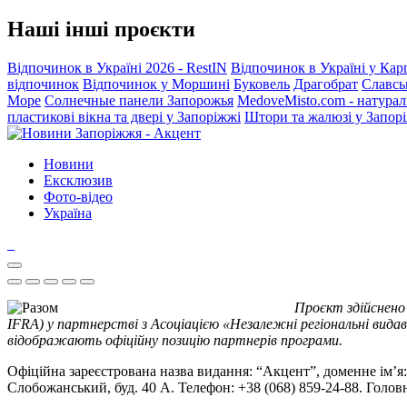
Наші інші проєкти
Відпочинок в Україні 2026 - RestIN
Відпочинок в Україні у Кар
відпочинок
Відпочинок у Моршині
Буковель
Драгобрат
Славсь
Море
Солнечные панели Запорожья
MedoveMisto.com - натурал
пластикові вікна та двері у Запоріжжі
Штори та жалюзі у Запор
Новини
Ексклюзив
Фото-відео
Україна
Проєкт здійснено
IFRA) у партнерстві з Асоціацією «Незалежні регіональні видав
відображають офіційну позицію партнерів програми.
Офіційна зареєстрована назва видання: “Акцент”, доменне ім’я: 
Слобожанський, буд. 40 А. Телефон: +38 (068) 859-24-88. Голо