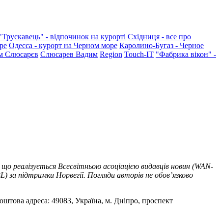
"Трускавець" - відпочинок на курорті
Східниця - все про
ре
Одесса - курорт на Черном море
Каролино-Бугаз - Черное
м Слюсарєв
Слюсарев Вадим
Region
Touch-IT
"Фабрика вікон" -
 що реалізується Всесвітньою асоціацією видавців новин (WAN-
) за підтримки Норвегії. Погляди авторів не обов’язково
оштова адреса: 49083, Україна, м. Дніпро, проспект