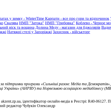
патах у зимку - WinterTime
Карпати - все про гори та відпочинок
ко
Свалява
НМП "Затока"
НМП "Грибовка"
Коблево - Черное мо
ьний віск та вощина
Долина Меду - магазин для бджолярів
Вади
іжжі
Натяжні стелі у Запоріжжі
Захисник - військторг
 за підтримки програми «Сильніші разом: Медіа та Демократія»,
ці України» (АНРВУ) та Норвезькою асоціацією медіабізнесу (MBL
akzent.zp.ua, ідентифікатор онлайн-медіа в Реєстрі: R40-06127. П
вний редактор Чубукін Олександр