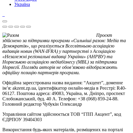
Україна
Проєкт
здійснено за підтримки програми «Сильніші разом: Медіа та
Демократія», що реалізується Всесвітньою асоціацією
видавців новин (WAN-IFRA) у партнерстві з Асоціацією
«Незалежні регіональні видавці України» (АНРВУ) та
Норвезькою асоціацією медіабізнесу (MBL) за підтримки
Норвегії. Погляди авторів не обов’язково відображають
офіційну позицію партнерів програми.
Офіційна зареєстрована назва видання: “Акцент”, доменне
ім’я: akzent.zp.ua, ідентифікатор онлайн-медіа в Реєстрі: R40-
06127. Поштова адреса: 49083, Україна, м. Дніпро, проспект
Слобожанський, буд. 40 А. Телефон: +38 (068) 859-24-88.
Головний редактор Чубукін Олександр
Управління сайтом здійснюється ТОВ “ГПП Акцент”, код
ЄДРПОУ 39404303
Використання будь-яких матеріалів, розміщених на порталі