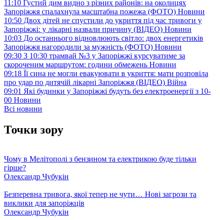
11:10
Густий дим видно з різних районів: на околицях
Запоріжжя спалахнула масштабна пожежа (ФОТО)
Новини
10:50
Двох дітей не спустили до укриття під час тривоги у
Запоріжжі: у лікарні назвали причину (ВІДЕО)
Новини
10:03
До останнього відновлюють світло: двох енергетиків
Запоріжжя нагородили за мужність (ФОТО)
Новини
09:30
З 10:30 трамвай №3 у Запоріжжі курсуватиме за
скороченим маршрутом: години обмежень
Новини
09:18
Її сина не могли евакуювати в укриття: мати розповіла
про удар по дитячій лікарні Запоріжжя (ВІДЕО)
Війна
09:01
Які будинки у Запоріжжі будуть без електроенергії з 10-
00
Новини
Всі новини
Точки зору
Чому в Мелітополі з бензином та електрикою буде тільки
гірше?
Олександр Чубукін
Безперевна тривога, якої тепер не чути… Нові загрози та
виклики для запоріжців
Олександр Чубукін