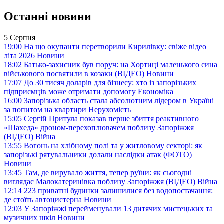
Останні новини
5 Серпня
19:00
На що окупанти перетворили Кирилівку: свіже відео
літа 2026
Новини
18:02
Батько-захисник був поруч: на Хортиці маленького сина
військового посвятили в козаки (ВІДЕО)
Новини
17:07
До 30 тисяч доларів для бізнесу: хто із запорізьких
підприємців може отримати допомогу
Економіка
16:00
Запорізька область стала абсолютним лідером в Україні
за попитом на квартири
Нерухомість
15:05
Сергій Притула показав перше збиття реактивного
«Шахеда» дроном-перехоплювачем поблизу Запоріжжя
(ВІДЕО)
Війна
13:55
Вогонь на хлібному полі та у житловому секторі: як
запорізькі рятувальники долали наслідки атак (ФОТО)
Новини
13:45
Там, де вирувало життя, тепер руїни: як сьогодні
виглядає Малокатеринівка поблизу Запоріжжя (ВІДЕО)
Війна
12:14
223 приватні будинки залишилися без водопостачання:
де стоїть автоцистерна
Новини
12:03
У Запоріжжі перейменували 13 дитячих мистецьких та
музичних шкіл
Новини