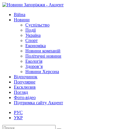
Війна
Новини
Суспільство
Події
Україна
Спорт
Економіка
Новини компаній
Політичні новини
Екологія
Здоров’я
Новини Херсона
Відпочинок
Популярне
Ексклюзив
Погляд
Фото-відео
Підтримка сайту Акцент
РУС
УКР