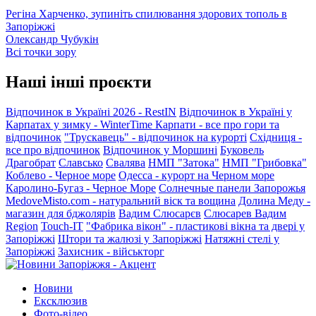
Регіна Харченко, зупиніть спилювання здорових тополь в
Запоріжжі
Олександр Чубукін
Всі точки зору
Наші інші проєкти
Відпочинок в Україні 2026 - RestIN
Відпочинок в Україні у
Карпатах у зимку - WinterTime
Карпати - все про гори та
відпочинок
"Трускавець" - відпочинок на курорті
Східниця -
все про відпочинок
Відпочинок у Моршині
Буковель
Драгобрат
Славсько
Свалява
НМП "Затока"
НМП "Грибовка"
Коблево - Черное море
Одесса - курорт на Черном море
Каролино-Бугаз - Черное Море
Солнечные панели Запорожья
MedoveMisto.com - натуральний віск та вощина
Долина Меду -
магазин для бджолярів
Вадим Слюсарєв
Слюсарев Вадим
Region
Touch-IT
"Фабрика вікон" - пластикові вікна та двері у
Запоріжжі
Штори та жалюзі у Запоріжжі
Натяжні стелі у
Запоріжжі
Захисник - військторг
Новини
Ексклюзив
Фото-відео