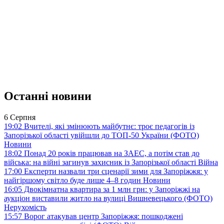
Останні новини
6 Серпня
19:02
Вчителі, які змінюють майбутнє: троє педагогів із
Запорізької області увійшли до ТОП-50 України (ФОТО)
Новини
18:02
Понад 20 років працював на ЗАЕС, а потім став до
війська: на війні загинув захисник із Запорізької області
Війна
17:00
Експерти назвали три сценарії зими для Запоріжжя: у
найгіршому світло буде лише 4–8 годин
Новини
16:05
Двокімнатна квартира за 1 млн грн: у Запоріжжі на
аукціон виставили житло на вулиці Вишневецького (ФОТО)
Нерухомість
15:57
Ворог атакував центр Запоріжжя: пошкоджені