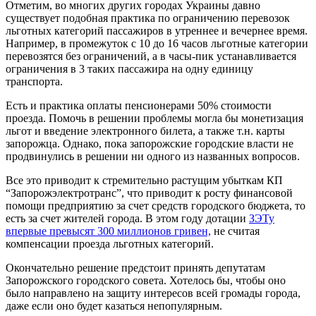
Отметим, во многих других городах Украины давно
существует подобная практика по ограничению перевозок
льготных категорий пассажиров в утреннее и вечернее время.
Например, в промежуток с 10 до 16 часов льготные категории
перевозятся без ограничений, а в часы-пик устанавливается
ограничения в 3 таких пассажира на одну единицу
транспорта.
Есть и практика оплаты пенсионерами 50% стоимости
проезда. Помочь в решении проблемы могла бы монетизация
льгот и введение электронного билета, а также т.н. карты
запорожца. Однако, пока запорожские городские власти не
продвинулись в решении ни одного из названных вопросов.
Все это приводит к стремительно растущим убыткам КП
“Запорожэлектротранс”, что приводит к росту финансовой
помощи предприятию за счет средств городского бюджета, то
есть за счет жителей города. В этом году дотации
ЗЭТу
впервые превысят 300 миллионов гривен,
не считая
компенсации проезда льготных категорий.
Окончательно решение предстоит принять депутатам
Запорожского городского совета. Хотелось бы, чтобы оно
было направлено на защиту интересов всей громады города,
даже если оно будет казаться непопулярным.