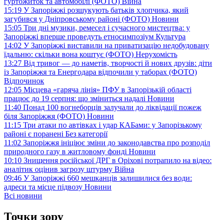
гуртожиток та автомобілі (ФОТО)
Війна
15:19
У Запоріжжі розшукують батьків хлопчика, який
загубився у Дніпровському районі (ФОТО)
Новини
15:05
Три дні музики, ремесел і сучасного мистецтва: у
Запоріжжі вперше проведуть етносимпозіум
Культура
14:02
У Запоріжжі виставили на приватизацію недобудовану
їдальню: скільки вона коштує (ФОТО)
Нерухомість
13:27
Від тривог — до наметів, творчості й нових друзів: діти
із Запоріжжя та Енергодара відпочили у таборах (ФОТО)
Відпочинок
12:05
Місцева «гаряча лінія» ПФУ в Запорізькій області
працює до 19 серпня: що зміниться надалі
Новини
11:40
Понад 100 вогнеборців залучали до ліквідації пожеж
біля Запоріжжя (ФОТО)
Новини
11:15
Три атаки по автівках і удар КАБами: у Запорізькому
районі є поранені
Без категорії
11:02
Запоріжжя ініціює зміни до законодавства про розподіл
природного газу в житловому фонді
Новини
10:10
Знищення російської ДРГ в Оріхові потрапило на відео:
аналітик оцінив загрозу штурму
Війна
09:46
У Запоріжжі 660 мешканців залишилися без води:
адреси та місце підвозу
Новини
Всі новини
Точки зору