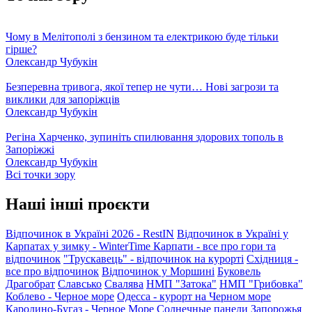
Чому в Мелітополі з бензином та електрикою буде тільки
гірше?
Олександр Чубукін
Безперевна тривога, якої тепер не чути… Нові загрози та
виклики для запоріжців
Олександр Чубукін
Регіна Харченко, зупиніть спилювання здорових тополь в
Запоріжжі
Олександр Чубукін
Всі точки зору
Наші інші проєкти
Відпочинок в Україні 2026 - RestIN
Відпочинок в Україні у
Карпатах у зимку - WinterTime
Карпати - все про гори та
відпочинок
"Трускавець" - відпочинок на курорті
Східниця -
все про відпочинок
Відпочинок у Моршині
Буковель
Драгобрат
Славсько
Свалява
НМП "Затока"
НМП "Грибовка"
Коблево - Черное море
Одесса - курорт на Черном море
Каролино-Бугаз - Черное Море
Солнечные панели Запорожья