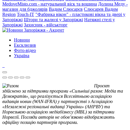
MedoveMisto.com - натуральний віск та вощина
Долина Меду -
магазин для бджолярів
Вадим Слюсарєв
Слюсарев Вадим
Region
Touch-IT
"Фабрика вікон" - пластикові вікна та двері у
Запоріжжі
Штори та жалюзі у Запоріжжі
Натяжні стелі у
Запоріжжі
Захисник - військторг
Новини
Ексклюзив
Фото-відео
Україна
Проєкт
здійснено за підтримки програми «Сильніші разом: Медіа та
Демократія», що реалізується Всесвітньою асоціацією
видавців новин (WAN-IFRA) у партнерстві з Асоціацією
«Незалежні регіональні видавці України» (АНРВУ) та
Норвезькою асоціацією медіабізнесу (MBL) за підтримки
Норвегії. Погляди авторів не обов’язково відображають
офіційну позицію партнерів програми.