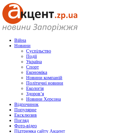
Війна
Новини
Суспільство
Події
Україна
Спорт
Економіка
Новини компаній
Політичні новини
Екологія
Здоров’я
Новини Херсона
Відпочинок
Популярне
Ексклюзив
Погляд
Фото-відео
Підтримка сайту Акцент