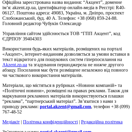
Офіційна зареєстрована назва видання: “Акцент”, доменне
ім’я: akzent.zp.ua, ідентифікатор онлайн-медіа в Реєстрі: R40-
06127. Поштова адреса: 49083, Україна, м. Дніпро, проспект
Слобожанський, буд. 40 А. Телефон: +38 (068) 859-24-88.
Головний редактор Чубукін Олександр
Управління сайтом здійснюється ТОВ “ГПП Акцент”, код
ЄДРПОУ 39404303
Використання будь-яких матеріалів, розміщених на порталі
«Акцент», інтернет-виданням дозволяється за умови вставки в
текст відкритого для пошукових систем гіперпосилання на
Akzent.zp.ua
та згадування першоджерела не нижче другого
абзацу. Посилання має бути розміщене незалежно від повного
чи часткового використання матеріалів.
Матеріали, що містяться в рубриках «Новини компаній» та
«Політичні новини», розміщені на правах реклами. Також для
маркування рекламних матеріалів використвуються плашки
“реклама”, “партнерський матеріал”. Зв’язатися з нами з
приводу реклами:
portal.akzent@gmail.com
, телефон +38 (099)
767-48-52
Медіакіт
|
Політика конфіденційності
|
Редакційна політика
Зв’язатися з нами:
portal.akzent@gmail.com