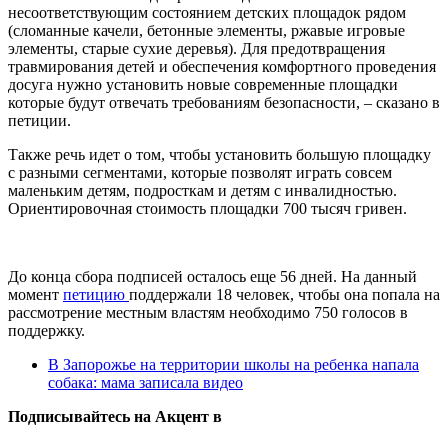
несоответствующим состоянием детских площадок рядом
(сломанные качели, бетонные элементы, ржавые игровые
элементы, старые сухие деревья). Для предотвращения
травмирования детей и обеспечения комфортного проведения
досуга нужно установить новые современные площадки
которые будут отвечать требованиям безопасности, – сказано в
петиции.
Также речь идет о том, чтобы установить большую площадку
с разными сегментами, которые позволят играть совсем
маленьким детям, подросткам и детям с инвалидностью.
Ориентировочная стоимость площадки 700 тысяч гривен.
До конца сбора подписей осталось еще 56 дней. На данный
момент
петицию
поддержали 18 человек, чтобы она попала на
рассмотрение местным властям необходимо 750 голосов в
поддержку.
В Запорожье на территории школы на ребенка напала
собака: мама записала видео
Подписывайтесь на Акцент в