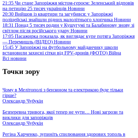
21:35
Чи стане Запоріжжя містом-героєм: Зеленський відповів
на петицію 25 тисяч українців
Новини
20:30
Вийшов із квартири та загубився: у Запоріжжі
поліцейські знайшли рідних малолітнього хлопчика
Новини
18:31
Понад 5 тисяч родин у Кушугумі та Балабиному знову зі
світлом після російського удару
Новини
17:05
Пасажирка показала, як виглядає купе потяга Запоріжжя
— Перемишль (ВІДЕО)
Новини
15:45
У Запоріжжі на футбольному майданчику школи
встановили захисні сітки від FPV-дронів (ФОТО)
Війна
Всі новини
Точки зору
Чому в Мелітополі з бензином та електрикою буде тільки
гірше?
Олександр Чубукін
Безперевна тривога, якої тепер не чути… Нові загрози та
виклики для запоріжців
Олександр Чубукін
Регіна Харченко, зупиніть спилювання здорових тополь в