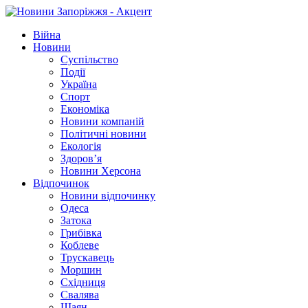
Війна
Новини
Суспільство
Події
Україна
Спорт
Економіка
Новини компаній
Політичні новини
Екологія
Здоров’я
Новини Херсона
Відпочинок
Новини відпочинку
Одеса
Затока
Грибівка
Коблеве
Трускавець
Моршин
Східниця
Свалява
Шаян