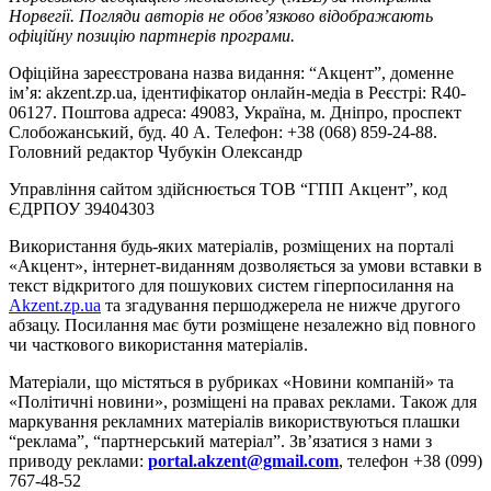
Норвегії. Погляди авторів не обов’язково відображають
офіційну позицію партнерів програми.
Офіційна зареєстрована назва видання: “Акцент”, доменне
ім’я: akzent.zp.ua, ідентифікатор онлайн-медіа в Реєстрі: R40-
06127. Поштова адреса: 49083, Україна, м. Дніпро, проспект
Слобожанський, буд. 40 А. Телефон: +38 (068) 859-24-88.
Головний редактор Чубукін Олександр
Управління сайтом здійснюється ТОВ “ГПП Акцент”, код
ЄДРПОУ 39404303
Використання будь-яких матеріалів, розміщених на порталі
«Акцент», інтернет-виданням дозволяється за умови вставки в
текст відкритого для пошукових систем гіперпосилання на
Akzent.zp.ua
та згадування першоджерела не нижче другого
абзацу. Посилання має бути розміщене незалежно від повного
чи часткового використання матеріалів.
Матеріали, що містяться в рубриках «Новини компаній» та
«Політичні новини», розміщені на правах реклами. Також для
маркування рекламних матеріалів використвуються плашки
“реклама”, “партнерський матеріал”. Зв’язатися з нами з
приводу реклами:
portal.akzent@gmail.com
, телефон +38 (099)
767-48-52