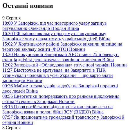
Останні новини
9 Серпня
18:00
У Запоріжжі під час повторного удару загинув
рятувальник Олександр Продан
Війна
16:30
РФ змінює шкільну програму на окупованому
Запоріжжі: чому навчатимуть українських дітей
Війна
15:02
У Хортицькому районі Запоріжжя виявили лисицю на
території закладу освіти (ФОТО)
Новини
13:30
На окупованій Запорізькій АЕС стався 25-й блекаут:
станція двічі за день втрачала зовнішнє живлення
Війна
12:02
Запорізький «Облводоканал» готує нові тарифи
Новини
11:27
Відстрочка не врятувала: на Закарпатті в ТЦК
утримували чоловіків з усієї України — що варто знати
запоріжцям
Новини
09:36
Майже тисяча ударів за добу: на Запоріжжі поранені
двоє людей
Війна
08:55
Енергетики попереджають про ранкове відключення
світла 9 серпня в Запоріжжі
Новини
08:15
Героя російського відео про «захоплення» села на
Запоріжжі взяли в полон бійці ЗСУ (ВІДЕО)
Війна
07:57
Як працюватиме громадський транспорт у Запоріжжі 9
серпня
Новини
8 Серпня