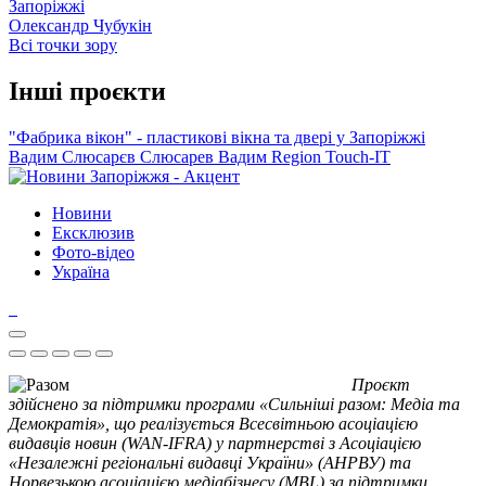
Запоріжжі
Олександр Чубукін
Всі точки зору
Інші проєкти
"Фабрика вікон" - пластикові вікна та двері у Запоріжжі
Вадим Слюсарєв
Слюсарев Вадим
Region
Touch-IT
Новини
Ексклюзив
Фото-відео
Україна
Проєкт
здійснено за підтримки програми «Сильніші разом: Медіа та
Демократія», що реалізується Всесвітньою асоціацією
видавців новин (WAN-IFRA) у партнерстві з Асоціацією
«Незалежні регіональні видавці України» (АНРВУ) та
Норвезькою асоціацією медіабізнесу (MBL) за підтримки