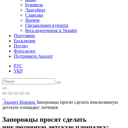
Буковель
Драгобрат
Славсько
Яремче
Гірськолижні курорти
Весь відпочинок в Україні
Популярне
Ексклюзив
Погляд
Фото-відео
Підтримати Акцент
РУС
УКР
Акцент
Новини
Запорожцы просят сделать инклюзивную
детскую площадку: петиция
Запорожцы просят сделать
инклюзивную детскую площадку: