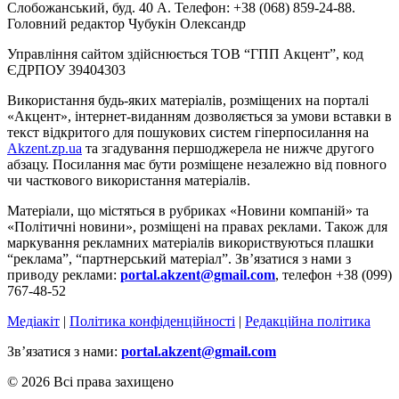
Слобожанський, буд. 40 А. Телефон: +38 (068) 859-24-88.
Головний редактор Чубукін Олександр
Управління сайтом здійснюється ТОВ “ГПП Акцент”, код
ЄДРПОУ 39404303
Використання будь-яких матеріалів, розміщених на порталі
«Акцент», інтернет-виданням дозволяється за умови вставки в
текст відкритого для пошукових систем гіперпосилання на
Akzent.zp.ua
та згадування першоджерела не нижче другого
абзацу. Посилання має бути розміщене незалежно від повного
чи часткового використання матеріалів.
Матеріали, що містяться в рубриках «Новини компаній» та
«Політичні новини», розміщені на правах реклами. Також для
маркування рекламних матеріалів використвуються плашки
“реклама”, “партнерський матеріал”. Зв’язатися з нами з
приводу реклами:
portal.akzent@gmail.com
, телефон +38 (099)
767-48-52
Медіакіт
|
Політика конфіденційності
|
Редакційна політика
Зв’язатися з нами:
portal.akzent@gmail.com
© 2026 Всі права захищено