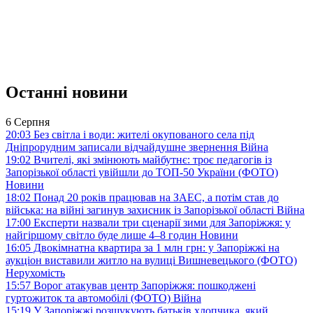
Останні новини
6 Серпня
20:03
Без світла і води: жителі окупованого села під
Дніпрорудним записали відчайдушне звернення
Війна
19:02
Вчителі, які змінюють майбутнє: троє педагогів із
Запорізької області увійшли до ТОП-50 України (ФОТО)
Новини
18:02
Понад 20 років працював на ЗАЕС, а потім став до
війська: на війні загинув захисник із Запорізької області
Війна
17:00
Експерти назвали три сценарії зими для Запоріжжя: у
найгіршому світло буде лише 4–8 годин
Новини
16:05
Двокімнатна квартира за 1 млн грн: у Запоріжжі на
аукціон виставили житло на вулиці Вишневецького (ФОТО)
Нерухомість
15:57
Ворог атакував центр Запоріжжя: пошкоджені
гуртожиток та автомобілі (ФОТО)
Війна
15:19
У Запоріжжі розшукують батьків хлопчика, який