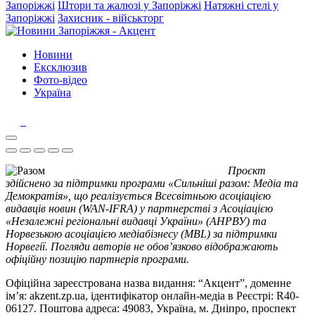
Запоріжжі
Штори та жалюзі у Запоріжжі
Натяжні стелі у
Запоріжжі
Захисник - військторг
Новини
Ексклюзив
Фото-відео
Україна
Проєкт
здійснено за підтримки програми «Сильніші разом: Медіа та
Демократія», що реалізується Всесвітньою асоціацією
видавців новин (WAN-IFRA) у партнерстві з Асоціацією
«Незалежні регіональні видавці України» (АНРВУ) та
Норвезькою асоціацією медіабізнесу (MBL) за підтримки
Норвегії. Погляди авторів не обов’язково відображають
офіційну позицію партнерів програми.
Офіційна зареєстрована назва видання: “Акцент”, доменне
ім’я: akzent.zp.ua, ідентифікатор онлайн-медіа в Реєстрі: R40-
06127. Поштова адреса: 49083, Україна, м. Дніпро, проспект