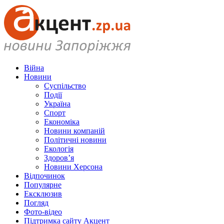
Війна
Новини
Суспільство
Події
Україна
Спорт
Економіка
Новини компаній
Політичні новини
Екологія
Здоров’я
Новини Херсона
Відпочинок
Популярне
Ексклюзив
Погляд
Фото-відео
Підтримка сайту Акцент