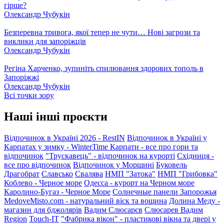
гірше?
Олександр Чубукін
Безперевна тривога, якої тепер не чути… Нові загрози та
виклики для запоріжців
Олександр Чубукін
Регіна Харченко, зупиніть спилювання здорових тополь в
Запоріжжі
Олександр Чубукін
Всі точки зору
Наші інші проєкти
Відпочинок в Україні 2026 - RestIN
Відпочинок в Україні у
Карпатах у зимку - WinterTime
Карпати - все про гори та
відпочинок
"Трускавець" - відпочинок на курорті
Східниця -
все про відпочинок
Відпочинок у Моршині
Буковель
Драгобрат
Славсько
Свалява
НМП "Затока"
НМП "Грибовка"
Коблево - Черное море
Одесса - курорт на Черном море
Каролино-Бугаз - Черное Море
Солнечные панели Запорожья
MedoveMisto.com - натуральний віск та вощина
Долина Меду -
магазин для бджолярів
Вадим Слюсарєв
Слюсарев Вадим
Region
Touch-IT
"Фабрика вікон" - пластикові вікна та двері у