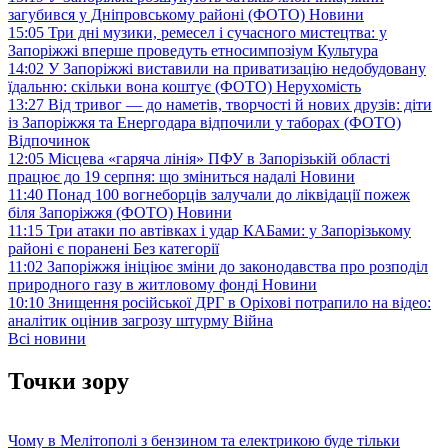
загубився у Дніпровському районі (ФОТО)
Новини
15:05
Три дні музики, ремесел і сучасного мистецтва: у
Запоріжжі вперше проведуть етносимпозіум
Культура
14:02
У Запоріжжі виставили на приватизацію недобудовану
їдальню: скільки вона коштує (ФОТО)
Нерухомість
13:27
Від тривог — до наметів, творчості й нових друзів: діти
із Запоріжжя та Енергодара відпочили у таборах (ФОТО)
Відпочинок
12:05
Місцева «гаряча лінія» ПФУ в Запорізькій області
працює до 19 серпня: що зміниться надалі
Новини
11:40
Понад 100 вогнеборців залучали до ліквідації пожеж
біля Запоріжжя (ФОТО)
Новини
11:15
Три атаки по автівках і удар КАБами: у Запорізькому
районі є поранені
Без категорії
11:02
Запоріжжя ініціює зміни до законодавства про розподіл
природного газу в житловому фонді
Новини
10:10
Знищення російської ДРГ в Оріхові потрапило на відео:
аналітик оцінив загрозу штурму
Війна
Всі новини
Точки зору
Чому в Мелітополі з бензином та електрикою буде тільки