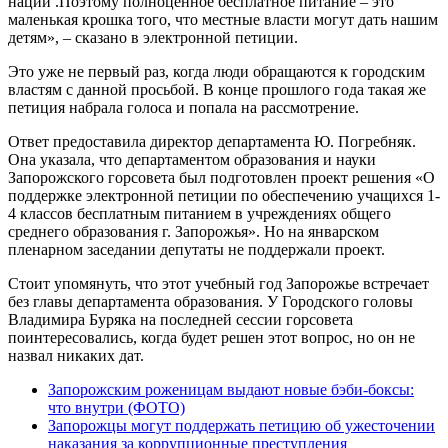
нации .Поэтому полноценное бесплатное питание – это
маленькая крошка того, что местные власти могут дать нашим
детям», – сказано в электронной петиции.
Это уже не первый раз, когда люди обращаются к городским
властям с данной просьбой. В конце прошлого года такая же
петиция набрала голоса и попала на рассмотрение.
Ответ предоставила директор департамента Ю. Погребняк.
Она указала, что департаментом образования и науки
Запорожского горсовета был подготовлен проект решения «О
поддержке электронной петиции по обеспечению учащихся 1-
4 классов бесплатным питанием в учреждениях общего
среднего образования г. Запорожья». Но на январском
пленарном заседании депутаты не поддержали проект.
Стоит упомянуть, что этот учебный год Запорожье встречает
без главы департамента образования. У Городского головы
Владимира Буряка на последней сессии горсовета
поинтересовались, когда будет решен этот вопрос, но он не
назвал никаких дат.
Запорожским роженицам выдают новые бэби-боксы:
что внутри (ФОТО)
Запорожцы могут поддержать петицию об ужесточении
наказания за коррупционные преступления